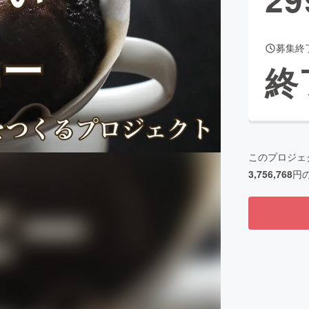
募集終
CAMPFIRE for Social Good
CAMPFIRE Creation
終
CAMPFIREふるさと納税
machi-ya
コミュニティ
このプロジェ
3,756,768
円