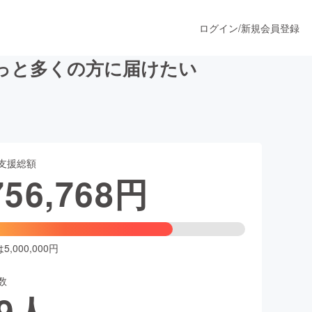
ログイン
/
新規会員登録
っと多くの方に届けたい
うすぐ公開されます
支援総額
プロダクト
756,768
円
ファッション
スポーツ
,000,000円
数
ア
ソーシャルグッド
9
人