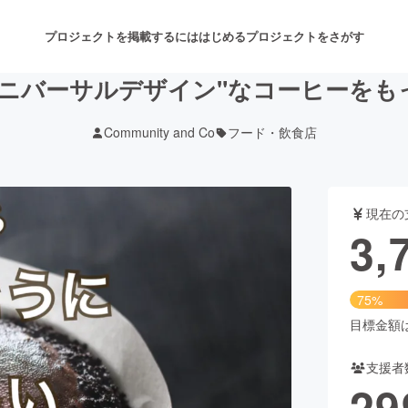
プロジェクトを掲載するには
はじめる
プロジェクトをさがす
ユニバーサルデザイン"なコーヒーをも
Community and Co
フード・飲食店
注目のリターン
注目の新着プロジェクト
募集終了が近いプロジェクト
も
現在の
音楽
舞台・パフォーマンス
3,
ゲーム・サービス開発
フード・飲食店
75%
書籍・雑誌出版
アニメ・漫画
目標金額は5
支援者
チャレンジ
ビューティー・ヘルスケ
29