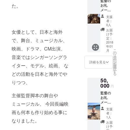
監督の
ンター
た。
お礼
のキル
メール
ア役の
監督、
声優、
支援
好きな
三橋加
者：
主演女
奈子さ
0人
優俳優
んの写
お届
女優として、日本と海外
のサイ
真つき
け予
ン エン
サイン
定：
で、舞台、ミュージカル、
ドロー
2018
奇跡の
年01
ルクレ
クリス
映画、ドラマ、CM出演、
こ
月
ジット
マス 劇
の
リ
監督の
音楽ではシンガーソングラ
場無料
タ
ー
CDプレ
招待
ン
詳細を見る
を
イター、モデル、絵画、 な
ゼント
選
択
主演俳
す
どの活動を日本と海外でや
る
優
50,
SADA
りつつ、
のレア
000
円
ものCD
監督の
アルバ
主催監督脚本の舞台や
お礼
ム8曲入
メール
り ハン
ミュージカル、 今回長編映
監督、
ターハ
支援
好きな
画も何本も作り始める事に
ンター
者：
主演女
のキル
1人
なりました。
優俳優
ア役の
お届
のサイ
声優、
け予
ン エン