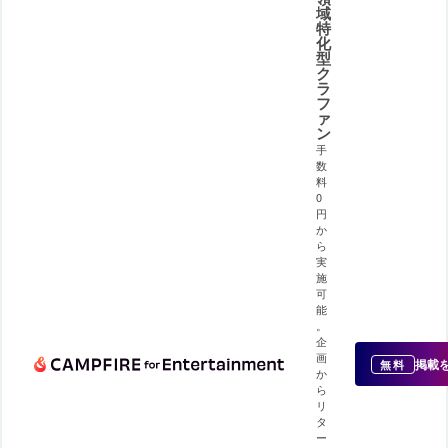
域
特
化
型
ク
ラ
フ
ァ
ン
手
数
料
0
円
か
ら
実
施
可
能
。
企
画
掲載
無料
か
ら
リ
タ
ー