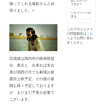
談したらいい
撮ってくれる撮影さんと頑
のクリ
ですか？
スマス
張りました。⭐️
劇場無
ヘルプページを
料ご招
見る
待 舞台
挨拶
に、ご
このプロジェクト
協力者
の問題報告は
こち
様とし
て登壇
ら
よりお問い合わ
関係者
せください
打ち上
げに参
加
完成後は国内外の映画祭提
出、東京と、出来れば名古
屋か関西の方でも劇場お披
露目上映予定、その後の展
開も様々予定しております
が、まだまだ予算が必要で
ございます。