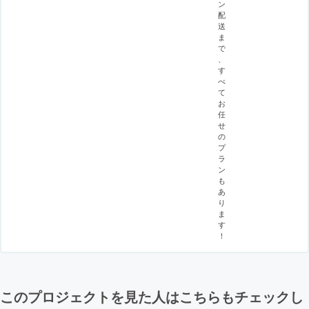
ン
配
送
ま
で
、
す
べ
て
お
任
せ
の
プ
ラ
ン
も
あ
り
ま
す
！
このプロジェクトを見た人はこちらもチェックし