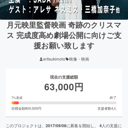
月元映里監督映画 奇跡のクリスマ
ス 完成度高め劇場公開に向けご支
援お願い致します
eritsukimoto
映像・映画
現在の支援総額
63,000
円
終了
7
%達成
目標金額
800,000
円
支援者数
4
人
このプロジェクトは、
2017/09/08
に募集を開始し、
4
人の支援に