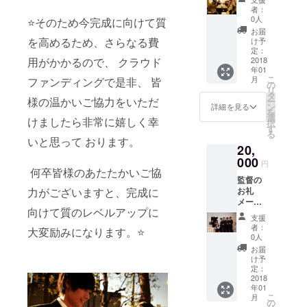
督、好
者：
きな女
0人
⭐️そのため今完成に向けて質
優俳優
お届
のサイ
を高めるため、さらなる費
け予
ン エン
定：
用がかかるので、 クラウド
ドロー
2018
年01
ルクレ
こ
月
ファンディングで是非、 皆
ジット
の
リ
奇跡の
タ
様の温かいご協力をいただ
ー
クリス
ン
詳細を見る
を
マス
選
けましたら非常に嬉しく幸
択
DVDプ
す
る
レゼン
いと思って おります。
20,
ト(簡易
パッ
000
円
ケージ)
何卒皆様のあたたかいご協
監督の
⭐️奇跡の
力がございますと、完成に
お礼
クリス
メール
マス 特
向けて質のレベルアップに
監督、
別抜粋
支援
好きな
NG集
者：
大変励みになります。⭐️
主演女
0人
優俳優
お届
のサイ
け予
ン エン
定：
ドロー
2018
年01
ルクレ
こ
月
ジット
の