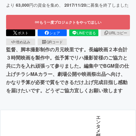
より
63,000
円の資金を集め、
2017/11/20
に募集を終了しました
もう一度プロジェクトをやってほしい
ポスト
シェア
LINEで送る
URLコピー
埋め込み
QRコード
監督、脚本撮影制作の月元映里です。長編映画２本合計
３時間映画を製作中。低予算でリハ撮影皆様のご協力と
共に力を入れ頑張って参りました。編集中でBGM音の仕
上げチラシMAカラー、劇場公開や映画祭出品へ向け、
かなり予算が必要で質をできるだけ上げ完成目指し感動
を届けたいです。どうぞご協力宜しくお願い致します
エ
ン
タ
メ
領