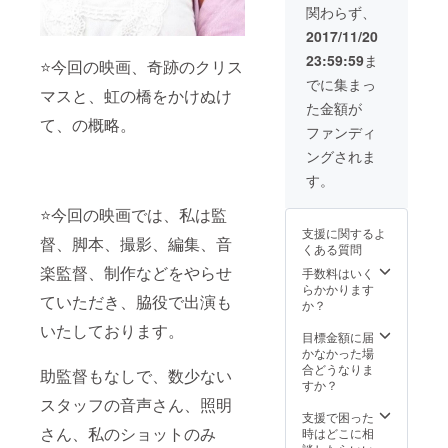
関わらず、
ラスア
ターハ
ルファ
ンター
2017/11/20
の役プ
のキル
23:59:59
ま
レゼン
ア役の
⭐️今回の映画、奇跡のクリス
ト 奇跡
声優、
でに集まっ
マスと、虹の橋をかけぬけ
のクリ
ゲスト
た金額が
スマス
の三橋
て、の概略。
劇場無
加奈子
ファンディ
料ご招
さんの
ングされま
待 舞台
写真付
挨拶
きサイ
す。
に、ご
ン 来年
協力者
撮影の
⭐️今回の映画では、私は監
様とし
次作の
支援に関するよ
て登壇
撮影現
督、脚本、撮影、編集、音
くある質問
関係者
場見学
打ち上
１日体
楽監督、制作などをやらせ
手数料はいく
げに参
験 プラ
らかかります
ていただき、脇役で出演も
加
ス、少
か？
し台詞
いたしております。
つきの
目標金額に届
エキス
かなかった場
トラプ
合どうなりま
助監督もなしで、数少ない
ラスア
すか？
ルファ
スタッフの音声さん、照明
の役プ
支援で困った
レゼン
さん、私のショットのみ
時はどこに相
ト 奇跡