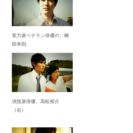
実力派ベテラン俳優の、柳
田幸則、
演技派俳優、高松裕介
（右）