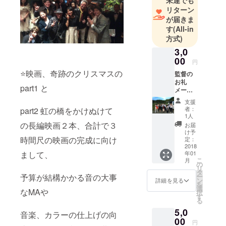
リターン
が届きま
す
(All-in
方式)
3,0
00
円
⭐️映画、奇跡のクリスマスの
監督の
お礼
part1 と
メール
監督、
支援
好きな
者：
part2 虹の橋をかけぬけて
主演女
1人
優俳優
の長編映画２本、合計で３
お届
のサイ
け予
ン
時間尺の映画の完成に向け
定：
2018
まして、
年01
こ
月
の
リ
タ
予算が結構かかる音の大事
ー
ン
詳細を見る
を
選
なMAや
択
す
る
5,0
音楽、カラーの仕上げの向
00
円