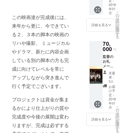
ゲスト
定：
ドロー
2018
の三橋
年01
ルクレ
加奈子
こ
月
ジット
さんの
の
この映画達が完成後には、
リ
監督の
写真付
タ
ー
CDとド
きサイ
ン
来年から更に、今できてい
詳細を見る
を
ラマ
ン 奇跡
選
択
DVD1プ
る２、３本の脚本の映画の
のクリ
す
る
レゼン
スマス
リハや撮影、 ミュージカル
70,
ト 主演
劇場無
俳優の
000
料ご招
円
やドラマ、新たに内容企画
レアも
待 関係
監督の
のCDア
者打ち
している別の脚本の方も完
お礼
ルバム8
上げに
メール
曲入り
参加
成に向けてレベルを常に
監督、
ハン
支援
好きな
ターハ
アップしながら突き進んで
者：
主演女
ンター
0人
優俳優
行く予定でございます。
のキル
お届
のサイ
ア役の
け予
ン エン
声優、
定：
プロジェクトは資金が集ま
ドロー
2018
ゲスト
年01
ルクレ
の三橋
こ
るかにより仕上がりの質や
月
ジット
加奈子
の
リ
監督の
さんの
タ
完成度や今後の展開は変わ
ー
CDと
写真付
ン
詳細を見る
を
DVDプ
きサイ
選
りますが、完成は必ずする
択
レゼン
ン 奇跡
す
る
ト 主演
のクリ