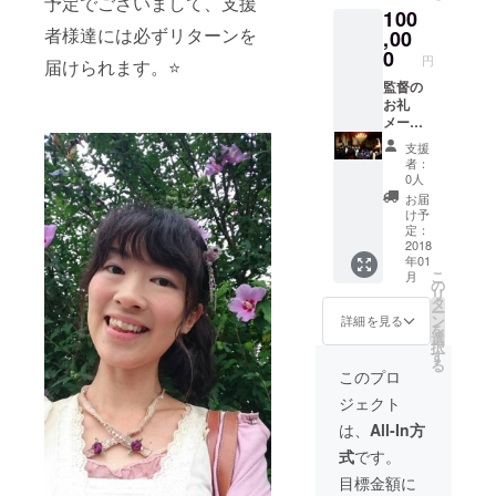
予定でございまして、支援
100
俳優の
スマス
者様達には必ずリターンを
レアも
,00
劇場無
のCDア
料ご招
0
円
届けられます。⭐️
ルバム8
待 舞台
曲入り
監督の
挨拶
ハン
お礼
に、ご
ターハ
メール
協力者
ンター
監督、
様とし
支援
キルア
好きな
て登壇
者：
役の声
主演女
関係者
0人
優、ゲ
優俳優
打ち上
お届
ストの
のサイ
げに参
け予
三橋加
ン エン
加
定：
奈子さ
ドロー
2018
年01
んの写
ルクレ
こ
月
真付き
ジット
の
リ
サイン
監督の
タ
ー
来年撮
CDと
ン
詳細を見る
を
影の映
DVD1、
選
択
画の撮
DVD2プ
す
る
影１日
レゼン
このプロ
体験、
ト 主演
ジェクト
若しく
俳優の
は少し
レアも
は、
All-In方
台詞つ
のCDア
式
です。
きの、
ルバム8
エキス
曲入り
目標金額に
トラプ
ハン