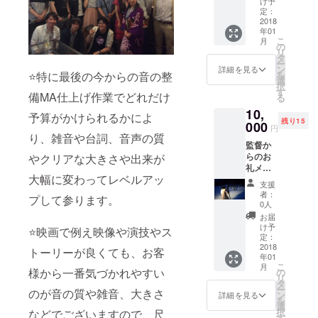
け予
ン エン
定：
ドロー
2018
年01
ルクレ
こ
月
ジット
の
リ
監督の
タ
ー
作詞作
ン
詳細を見る
⭐️特に最後の今からの音の整
を
曲CD 2
選
択
曲入り
す
備MA仕上げ作業でどれだけ
る
プレゼ
10,
ント 監
予算がかけられるかによ
残り15
督のメ
000
円
イン出
り、雑音や台詞、音声の質
監督か
演 地上
らのお
やクリアな大きさや出来が
波テレ
礼メー
ビドラ
大幅に変わってレベルアッ
ル 監
マDVD
支援
督、好
プレゼ
者：
プして参ります。
きな女
ント
0人
優俳優
お届
のサイ
け予
⭐️映画で例え映像や演技やス
ン エン
定：
ドロー
2018
トーリーが良くても、お客
年01
ルクレ
こ
月
ジット
様から一番気づかれやすい
の
リ
監督の
タ
ー
のが音の質や雑音、大きさ
作詞作
ン
詳細を見る
を
曲2曲入
選
択
などでございますので、尺
りCD 奇
す