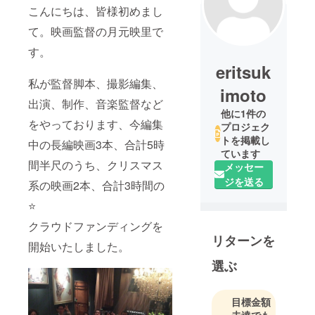
こんにちは、皆様初めまし
て。映画監督の月元映里で
す。
eritsuk
私が監督脚本、撮影編集、
imoto
出演、制作、音楽監督など
他に1件の
をやっております、今編集
プロジェク
トを掲載し
中の長編映画3本、合計5時
ています
間半尺のうち、クリスマス
メッセー
ジを送る
系の映画2本、合計3時間の
⭐️
クラウドファンディングを
リターンを
開始いたしました。
選ぶ
目標金額
未達でも