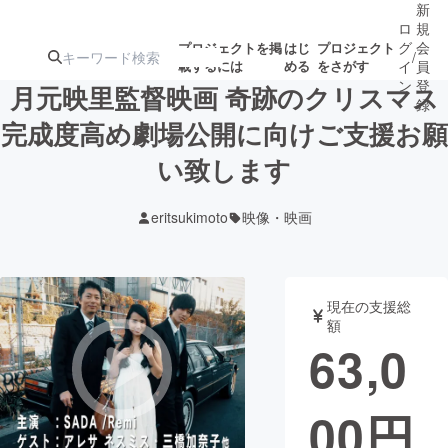
新
ロ
規
グ
会
プロジェクトを掲
はじ
プロジェクト
/
載するには
める
をさがす
イ
員
ン
登
月元映里監督映画 奇跡のクリスマス
録
完成度高め劇場公開に向けご支援お願
い致します
人気のプロ
注目のリ
注目の新着プロ
募集終了が近いプ
もうすぐ公開
ジェクト
ターン
ジェクト
ロジェクト
されます
eritsukimoto
映像・映画
アート・写真
音楽
現在の支援総
テクノロジー・ガジェット
ゲーム・サ
額
63,0
映像・映画
書籍・雑誌
00
円
ビジネス・起業
チャレンジ