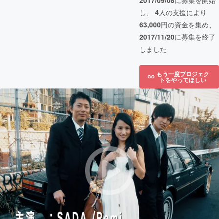
2017/09/08
に募集を開始
し、
4
人の支援により
63,000
円の資金を集め、
2017/11/20
に募集を終了
しました
もう一度プロジェク
トをやってほしい