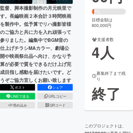
監督、脚本撮影制作の月元映里で
まちづくり・地域活性化
7%
す。長編映画２本合計３時間映画
目標金額は
を製作中。低予算でリハ撮影皆様
800,000円
CAMPFIRE for Social Good
CAMPFIRE Creation
のご協力と共に力を入れ頑張って
CAMPFIREふるさと納税
machi-ya
コミュニティ
支援者数
参りました。編集中でBGM音の
4
人
仕上げチラシMAカラー、劇場公
開や映画祭出品へ向け、かなり予
算が必要で質をできるだけ上げ完
成目指し感動を届けたいです。ど
募集終了まで残
り
うぞご協力宜しくお願い致します
終了
ポスト
シェア
LINEで送る
URLコピー
埋め込み
QRコード
このプロジェクトは、