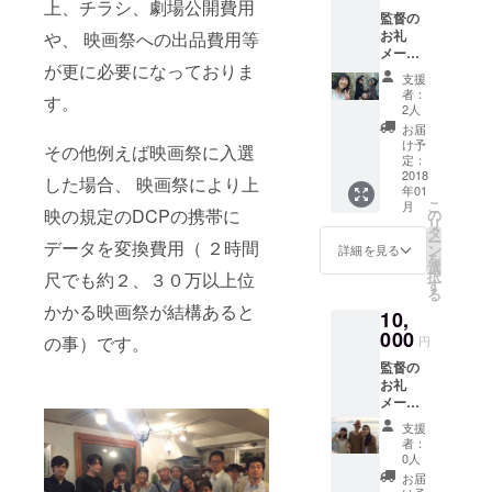
上、チラシ、劇場公開費用
監督の
お礼
や、 映画祭への出品費用等
メール
が更に必要になっておりま
監督、
支援
好きな
者：
す。
主演女
2人
優俳優
お届
のサイ
け予
その他例えば映画祭に入選
ン エン
定：
ドロー
2018
した場合、 映画祭により上
年01
ルクレ
こ
月
ジット
映の規定のDCPの携帯に
の
リ
監督の
タ
ー
データを変換費用（ ２時間
作詞作
ン
詳細を見る
を
曲2曲入
選
択
尺でも約２、３０万以上位
りCDプ
す
る
レゼン
かかる映画祭が結構あると
10,
ト
000
の事）です。
円
監督の
お礼
メール
監督、
支援
好きな
者：
主演女
0人
優俳優
お届
のサイ