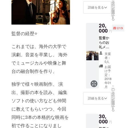
リ
監督の
タ
ー
作詞作
ン
詳細を見る
を
曲CD
選
択
と、出
す
る
演地上
20,
波ドラ
残り15
マDVD2
000
円
監督の経歴⭐️
プレゼ
監督か
ント 主
らのお
演俳
これまでは、海外の大学で
礼メー
優、
ル 監
SADA
支援
演劇、音楽を卒業し、 海外
督、好
のレア
者：
きな主
ものCD
0人
でミュージカルや映像と舞
演女優
アルバ
お届
俳優の
ム8曲入
台の融合制作を作り、
け予
サイン
り
定：
エンド
2018
年01
独学で様々映画制作、 演
ロール
こ
月
クレ
の
リ
出、撮影の本を読み、 編集
ジット
タ
ー
監督の
ン
詳細を見る
ソフトの使い方なども仲間
を
作詞作
選
択
曲2曲入
す
に教えてもらいつつ、今回
る
りCD ア
30,
ニメ、
同時に3本の本格的な映画を
ハン
000
円
ターハ
初で作ることになりまし