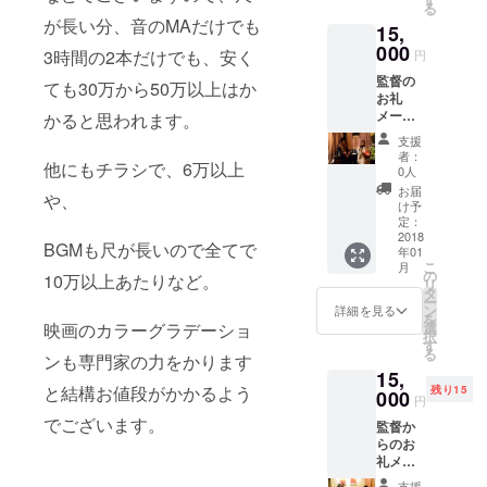
る
跡のク
が長い分、音のMAだけでも
15,
リスマ
ス DVD
000
3時間の2本だけでも、安く
円
プレゼ
監督の
ント(簡
ても30万から50万以上はか
お礼
易パッ
メール
かると思われます。
ケージ)
監督、
支援
好きな
者：
他にもチラシで、6万以上
主演女
0人
優俳優
お届
や、
のサイ
け予
ン エン
定：
ドロー
2018
BGMも尺が長いので全てで
年01
ルクレ
こ
月
ジット
の
10万以上あたりなど。
リ
監督の2
タ
ー
曲入り
ン
詳細を見る
を
CDプレ
映画のカラーグラデーショ
選
択
ゼント
す
る
ンも専門家の力をかります
主演俳
15,
優
と結構お値段がかかるよう
残り15
SADA
000
円
のレア
でございます。
監督か
物CD8
らのお
曲入り
礼メー
プレゼ
ル 監
ント
支援