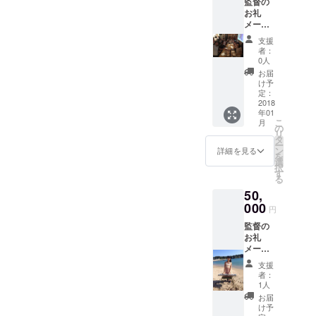
監督の
ンター
お礼
のキル
メール
ア役の
監督、
声優、
支援
好きな
三橋加
者：
主演女
奈子さ
0人
優俳優
んの写
お届
のサイ
真つき
け予
ン エン
サイン
定：
ドロー
2018
奇跡の
年01
ルクレ
クリス
こ
月
ジット
マス 劇
の
リ
監督の
場無料
タ
ー
CDプレ
招待
ン
詳細を見る
を
ゼント
選
択
主演俳
す
る
優
50,
SADA
のレア
000
円
ものCD
監督の
アルバ
お礼
ム8曲入
メール
り ハン
監督、
ターハ
支援
好きな
ンター
者：
主演女
のキル
1人
優俳優
ア役の
お届
のサイ
声優、
け予
ン エン