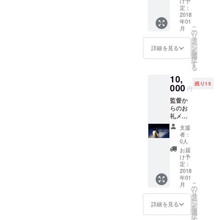
け予
ン エン
定：
ドロー
2018
年01
ルクレ
こ
月
ジット
の
リ
監督の
タ
ー
作詞作
ン
詳細を見る
を
曲CD 2
選
択
曲入り
す
る
プレゼ
10,
ント 監
残り15
督のメ
000
円
イン出
監督か
演 地上
らのお
波テレ
礼メー
ビドラ
ル 監
マDVD
支援
督、好
プレゼ
者：
きな女
ント
0人
優俳優
お届
のサイ
け予
ン エン
定：
ドロー
2018
年01
ルクレ
こ
月
ジット
の
リ
監督の
タ
ー
作詞作
ン
詳細を見る
を
曲2曲入
選
択
りCD 奇
す