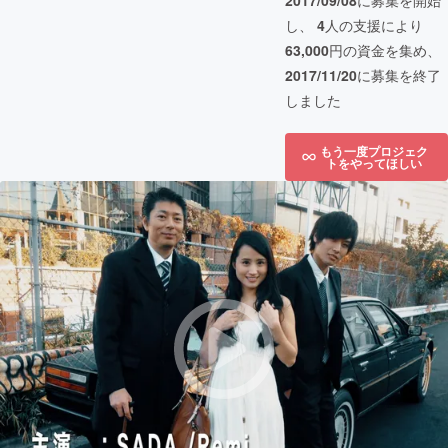
2017/09/08
に募集を開始
し、
4
人の支援により
63,000
円の資金を集め、
2017/11/20
に募集を終了
しました
もう一度プロジェク
トをやってほしい