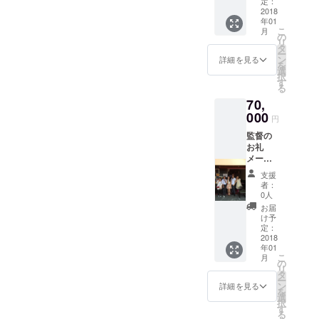
ゲスト
定：
ドロー
2018
の三橋
年01
ルクレ
加奈子
こ
月
ジット
さんの
の
リ
監督の
写真付
タ
ー
CDとド
きサイ
ン
詳細を見る
を
ラマ
ン 奇跡
選
択
DVD1プ
のクリ
す
る
レゼン
スマス
70,
ト 主演
劇場無
俳優の
000
料ご招
円
レアも
待 関係
監督の
のCDア
者打ち
お礼
ルバム8
上げに
メール
曲入り
参加
監督、
ハン
支援
好きな
ターハ
者：
主演女
ンター
0人
優俳優
のキル
お届
のサイ
ア役の
け予
ン エン
声優、
定：
ドロー
2018
ゲスト
年01
ルクレ
の三橋
こ
月
ジット
加奈子
の
リ
監督の
さんの
タ
ー
CDと
写真付
ン
詳細を見る
を
DVDプ
きサイ
選
択
レゼン
ン 奇跡
す
る
ト 主演
のクリ