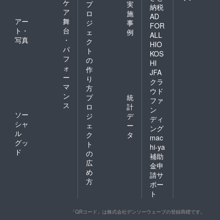
ケ
プ
実
納税
ア
ロ
施
AD
アー
舞
ジ
事
FOR
ト・
台
ェ
例
ALL
写真
・
ク
HIO
パ
ト
KOS
フ
の
HI
ォ
作
JFA
ー
り
クラ
マ
方
ウド
ン
プ
統
ファ
ス
ロ
計
ン
ソー
ジ
デ
ディ
シャ
ェ
ー
ング
ル
ク
タ
mac
グッ
ト
hi-ya
ド
の
補助
広
金申
め
請サ
方
ポー
ト
「QRコード」は株式会社デンソーウェーブの登録商標です。