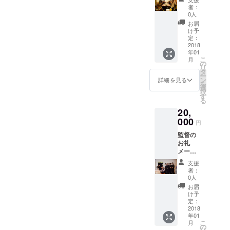
督、好
者：
きな女
0人
優俳優
お届
のサイ
け予
ン エン
定：
ドロー
2018
年01
ルクレ
こ
月
ジット
の
リ
奇跡の
タ
ー
クリス
ン
詳細を見る
を
マス
選
択
DVDプ
す
る
レゼン
20,
ト(簡易
パッ
000
円
ケージ)
監督の
⭐️奇跡の
お礼
クリス
メール
マス 特
監督、
別抜粋
支援
好きな
NG集
者：
主演女
0人
優俳優
お届
のサイ
け予
ン エン
定：
ドロー
2018
年01
ルクレ
こ
月
ジット
の