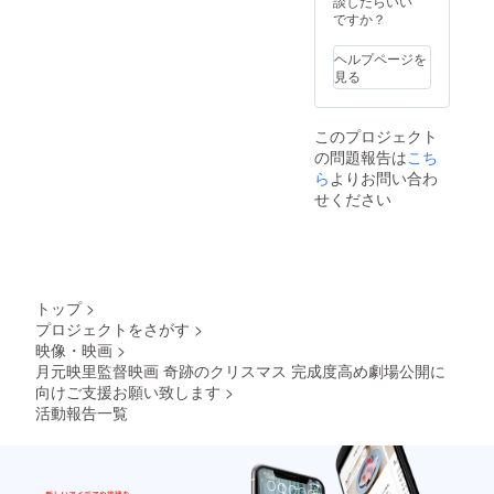
談したらいい
のクリ
ですか？
スマス
劇場無
ヘルプページを
料ご招
見る
待 舞台
挨拶
に、ご
このプロジェクト
協力者
の問題報告は
こち
様とし
て登壇
ら
よりお問い合わ
関係者
せください
打ち上
げに参
加
トップ
>
プロジェクトをさがす
>
映像・映画
>
月元映里監督映画 奇跡のクリスマス 完成度高め劇場公開に
向けご支援お願い致します
>
活動報告一覧