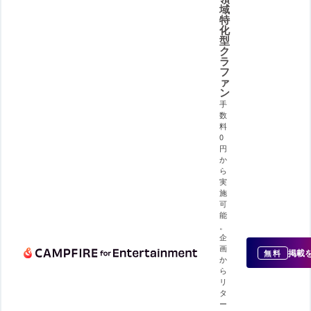
域
特
化
型
ク
ラ
フ
ァ
ン
手
数
料
0
円
か
ら
実
施
可
能
。
企
画
掲載
無料
か
ら
リ
タ
ー