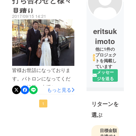
見積り
2017/09/15 14:21
eritsuk
imoto
他に1件の
プロジェク
トを掲載し
ています
皆様お世話になっておりま
メッセー
す。パトロンになってくだ
ジを送る
さった皆様、支援していた
もっと見る
だき本当に嬉しく感動です
リターンを
〓〓 本当にありがとうござ
1
います❗️⭐️〓 今色々再度編集
選ぶ
チェックしながら、画像
や、音やBGMの長さや位
目標金額
未達でも