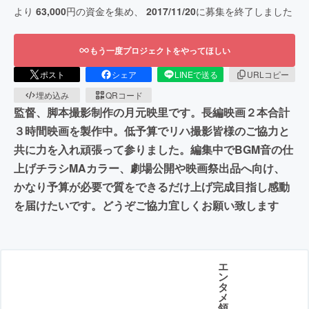
より
63,000
円の資金を集め、
2017/11/20
に募集を終了しました
もう一度プロジェクトをやってほしい
ポスト
シェア
LINEで送る
URLコピー
埋め込み
QRコード
監督、脚本撮影制作の月元映里です。長編映画２本合計
３時間映画を製作中。低予算でリハ撮影皆様のご協力と
共に力を入れ頑張って参りました。編集中でBGM音の仕
上げチラシMAカラー、劇場公開や映画祭出品へ向け、
かなり予算が必要で質をできるだけ上げ完成目指し感動
を届けたいです。どうぞご協力宜しくお願い致します
エ
ン
タ
メ
領