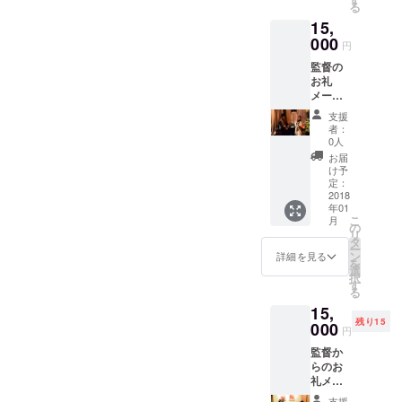
る
跡のク
15,
リスマ
ス DVD
000
円
プレゼ
監督の
ント(簡
お礼
易パッ
メール
ケージ)
監督、
支援
好きな
者：
主演女
0人
優俳優
お届
のサイ
け予
ン エン
定：
ドロー
2018
年01
ルクレ
こ
月
ジット
の
リ
監督の2
タ
ー
曲入り
ン
詳細を見る
を
CDプレ
選
択
ゼント
す
る
主演俳
15,
優
残り15
SADA
000
円
のレア
監督か
物CD8
らのお
曲入り
礼メー
プレゼ
ル 監
ント
支援