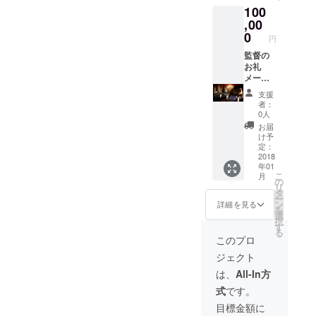
100
俳優の
スマス
レアも
,00
劇場無
のCDア
料ご招
0
円
ルバム8
待 舞台
曲入り
監督の
挨拶
ハン
お礼
に、ご
ターハ
メール
協力者
ンター
監督、
様とし
支援
キルア
好きな
て登壇
者：
役の声
主演女
関係者
0人
優、ゲ
優俳優
打ち上
お届
ストの
のサイ
げに参
け予
三橋加
ン エン
加
定：
奈子さ
ドロー
2018
年01
んの写
ルクレ
こ
月
真付き
ジット
の
リ
サイン
監督の
タ
ー
来年撮
CDと
ン
詳細を見る
を
影の映
DVD1、
選
択
画の撮
DVD2プ
す
る
影１日
レゼン
このプロ
体験、
ト 主演
ジェクト
若しく
俳優の
は少し
レアも
は、
All-In方
台詞つ
のCDア
式
です。
きの、
ルバム8
エキス
曲入り
目標金額に
トラプ
ハン