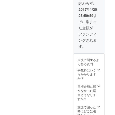
関わらず、
ラスア
ターハ
ルファ
ンター
2017/11/20
の役プ
のキル
23:59:59
ま
レゼン
ア役の
ト 奇跡
声優、
でに集まっ
のクリ
ゲスト
た金額が
スマス
の三橋
劇場無
加奈子
ファンディ
料ご招
さんの
ングされま
待 舞台
写真付
挨拶
きサイ
す。
に、ご
ン 来年
協力者
撮影の
様とし
次作の
支援に関するよ
て登壇
撮影現
くある質問
関係者
場見学
打ち上
１日体
手数料はいく
げに参
験 プラ
らかかります
加
ス、少
か？
し台詞
つきの
目標金額に届
エキス
かなかった場
トラプ
合どうなりま
ラスア
すか？
ルファ
の役プ
支援で困った
レゼン
時はどこに相
ト 奇跡