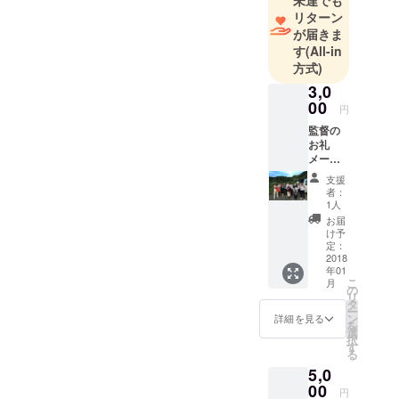
置、大きさ、映像微調整
リターン
や、音を最終MAに持ってい
が届きま
す
(All-in
く前の様々打ち合わせや準
方式)
備、日々の改善や、環境音
3,0
の改善収録も頑張っており
00
円
ます。 カラーもまだこれか
監督の
お礼
らで、出来るところまで勉
メール
監督、
強や高めて頑張りたいで
支援
好きな
者：
主演女
す。✨ 音のMAの最後のスタ
1人
優俳優
お届
ジオの仕上げがかなりお値
のサイ
け予
ン
定：
段がかかるので、様々見積
2018
年01
もり聞いてまわっておりま
こ
月
の
リ
す。〓 映画や舞台、芸術メ
タ
ー
ン
詳細を見る
を
ンバーは家族と思っており
選
択
す
ますし、私にとっては支援
る
5,0
やご協力いただくパトロン
00
円