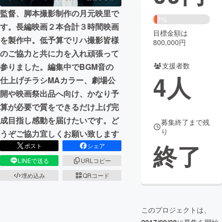
監督、脚本撮影制作の月元映里で
まちづくり・地域活性化
7%
す。長編映画２本合計３時間映画
目標金額は
を製作中。低予算でリハ撮影皆様
800,000円
CAMPFIRE for Social Good
CAMPFIRE Creation
のご協力と共に力を入れ頑張って
CAMPFIREふるさと納税
machi-ya
コミュニティ
支援者数
参りました。編集中でBGM音の
4
人
仕上げチラシMAカラー、劇場公
開や映画祭出品へ向け、かなり予
算が必要で質をできるだけ上げ完
成目指し感動を届けたいです。ど
募集終了まで残
り
うぞご協力宜しくお願い致します
終了
ポスト
シェア
LINEで送る
URLコピー
埋め込み
QRコード
このプロジェクトは、