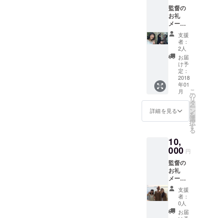
さんたちも大事な仲間や家
監督の
お礼
族のように感謝して思いた
メール
いです。⭐️〓 更に色々高め
監督、
支援
好きな
者：
て頑張って参りますので、
主演女
2人
優俳優
今後とも映画を支えてくれ
お届
のサイ
け予
ン エン
た仲間として、どうぞ、よ
定：
ドロー
2018
ろしくお願いいたします。
年01
ルクレ
こ
月
ジット
の
〓〓 月元映里
リ
監督の
タ
ー
作詞作
ン
詳細を見る
を
曲2曲入
選
択
りCDプ
す
る
レゼン
10,
ト
000
円
監督の
お礼
メール
監督、
支援
好きな
者：
主演女
0人
優俳優
お届
のサイ