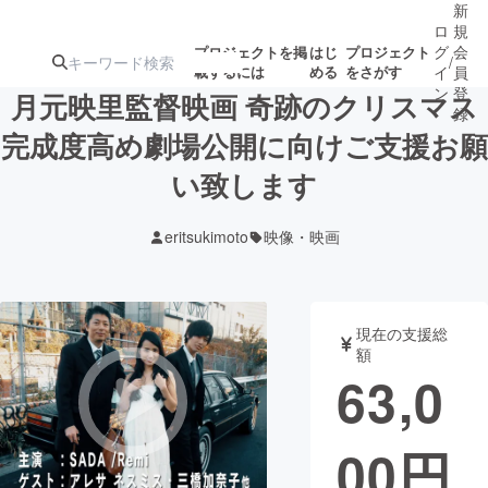
新
ロ
規
グ
会
プロジェクトを掲
はじ
プロジェクト
/
載するには
める
をさがす
イ
員
ン
登
月元映里監督映画 奇跡のクリスマス
録
完成度高め劇場公開に向けご支援お願
い致します
人気のプロ
注目のリ
注目の新着プロ
募集終了が近いプ
もうすぐ公開
ジェクト
ターン
ジェクト
ロジェクト
されます
eritsukimoto
映像・映画
アート・写真
音楽
現在の支援総
テクノロジー・ガジェット
ゲーム・サ
額
63,0
映像・映画
書籍・雑誌
00
円
ビジネス・起業
チャレンジ