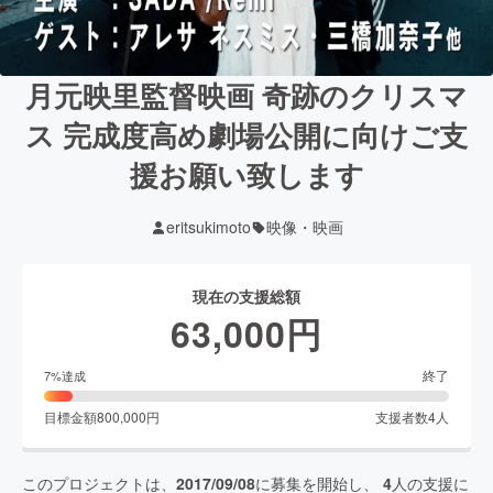
月元映里監督映画 奇跡のクリスマ
ス 完成度高め劇場公開に向けご支
援お願い致します
eritsukimoto
映像・映画
現在の支援総額
63,000
円
終了
7
%達成
目標金額
800,000
円
支援者数
4
人
このプロジェクトは、
2017/09/08
に募集を開始し、
4
人の支援に