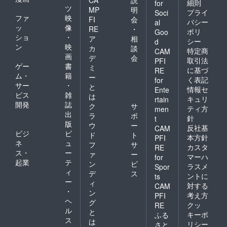
細則
for
ツ
MP
明
プライ
Soci
ファ
映
FI
会
バシー
al
ッ
像
RE
・
ポリ
Goo
ショ
・
ア
相
シー
d
ン
映
カ
談
特定商
CAM
画
デ
会
取引法
PFI
ゲー
書
ミ
に基づ
RE
ム・
籍
ー
く表記
for
サー
・
と
情報セ
Ente
ビス
雑
は
キュリ
rtain
開発
誌
ク
サ
ティ方
men
出
ラ
ポ
針
t
版
ウ
ー
反社基
CAM
ビジ
ビ
ド
ト
本方針
PFI
ネ
ュ
フ
サ
カスタ
RE
ス・
ー
ァ
ー
マーハ
for
起業
テ
ン
ビ
ラスメ
Spor
ィ
デ
ス
ントに
ts
ー
ィ
対する
CAM
・
ン
考え方
PFI
ヘ
グ
クッ
RE
ル
と
キーポ
ふる
ス
は
リシー
さと