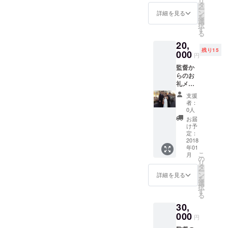
リ
監督の
タ
ー
作詞作
ン
詳細を見る
を
曲CD
選
択
と、出
す
る
演地上
20,
波ドラ
残り15
マDVD2
000
円
プレゼ
監督か
ント 主
らのお
演俳
礼メー
優、
ル 監
SADA
支援
督、好
のレア
者：
きな主
ものCD
0人
演女優
アルバ
お届
俳優の
ム8曲入
け予
サイン
り
定：
エンド
2018
年01
ロール
こ
月
クレ
の
リ
ジット
タ
ー
監督の
ン
詳細を見る
を
作詞作
選
択
曲2曲入
す
る
りCD ア
30,
ニメ、
ハン
000
円
ターハ