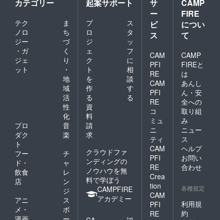
カテゴリー
起案サポート
サ
CAMP
ー
FIRE
テク
ま
プ
ス
ビ
につい
ノロ
ち
ロ
タ
ス
て
ジー
づ
ジ
ッ
・ガ
く
ェ
フ
CAM
CAMP
ジェ
り
ク
に
PFI
FIREと
ット
・
ト
相
RE
は
地
を
談
CAM
あんし
域
作
す
PFI
ん・安
活
る
る
RE
全への
性
資
コ
取り組
化
料
ミュ
み
プロ
音
請
ニ
ニュー
ダク
楽
求
ティ
ス
ト
CAM
ヘルプ
クラウドファ
フー
チ
PFI
お問い
ンディングの
ド・
ャ
RE
合わせ
ノウハウを無
飲食
レ
Crea
料で学ぼう
店
ン
tion
各種規定
CAMPFIRE
ジ
CAM
アカデミー
アニ
ス
利用規
PFI
メ・
ポ
約
RE
漫画
ー
CA
説