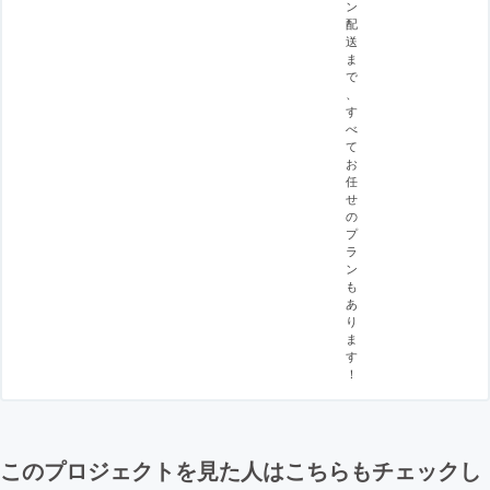
ン
配
送
ま
で
、
す
べ
て
お
任
せ
の
プ
ラ
ン
も
あ
り
ま
す
！
このプロジェクトを見た人はこちらもチェックし