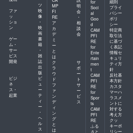
細則
for
ツ
MP
明
プライ
Soci
ファ
映
FI
会
バシー
al
ッ
像
RE
・
ポリ
Goo
ショ
・
ア
相
シー
d
ン
映
カ
談
特定商
CAM
画
デ
会
取引法
PFI
ゲー
書
ミ
に基づ
RE
ム・
籍
ー
く表記
for
サー
・
と
情報セ
Ente
ビス
雑
は
キュリ
rtain
開発
誌
ク
サ
ティ方
men
出
ラ
ポ
針
t
版
ウ
ー
反社基
CAM
ビジ
ビ
ド
ト
本方針
PFI
ネ
ュ
フ
サ
カスタ
RE
ス・
ー
ァ
ー
マーハ
for
起業
テ
ン
ビ
ラスメ
Spor
ィ
デ
ス
ントに
ts
ー
ィ
対する
CAM
・
ン
考え方
PFI
ヘ
グ
クッ
RE
ル
と
キーポ
ふる
ス
は
リシー
さと