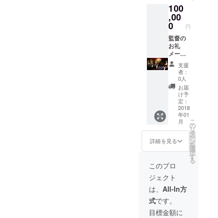
100
俳優の
スマス
レアも
,00
劇場無
のCDア
料ご招
0
円
ルバム8
待 舞台
曲入り
監督の
挨拶
ハン
お礼
に、ご
ターハ
メール
協力者
ンター
監督、
様とし
支援
キルア
好きな
て登壇
者：
役の声
主演女
関係者
0人
優、ゲ
優俳優
打ち上
お届
ストの
のサイ
げに参
け予
三橋加
ン エン
加
定：
奈子さ
ドロー
2018
年01
んの写
ルクレ
こ
月
真付き
ジット
の
リ
サイン
監督の
タ
ー
来年撮
CDと
ン
詳細を見る
を
影の映
DVD1、
選
択
画の撮
DVD2プ
す
る
影１日
レゼン
このプロ
体験、
ト 主演
ジェクト
若しく
俳優の
は少し
レアも
は、
All-In方
台詞つ
のCDア
式
です。
きの、
ルバム8
エキス
曲入り
目標金額に
トラプ
ハン