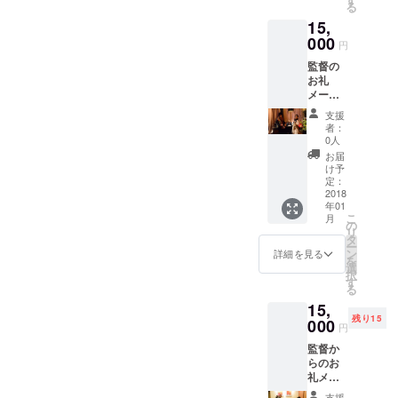
る
跡のク
15,
リスマ
ス DVD
000
円
プレゼ
監督の
ント(簡
お礼
易パッ
メール
ケージ)
監督、
支援
好きな
者：
主演女
0人
優俳優
お届
のサイ
け予
ン エン
定：
ドロー
2018
年01
ルクレ
こ
月
ジット
の
リ
監督の2
タ
ー
曲入り
ン
詳細を見る
を
CDプレ
選
択
ゼント
す
る
主演俳
15,
優
残り15
SADA
000
円
のレア
監督か
物CD8
らのお
曲入り
礼メー
プレゼ
ル 監
ント
支援