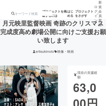
新
ロ
規
グ
会
プロジェクトを掲
はじ
プロジェクト
/
載するには
める
をさがす
イ
員
ン
登
月元映里監督映画 奇跡のクリスマス
録
完成度高め劇場公開に向けご支援お願
い致します
人気のプロ
注目のリ
注目の新着プロ
募集終了が近いプ
もうすぐ公開
ジェクト
ターン
ジェクト
ロジェクト
されます
eritsukimoto
映像・映画
アート・写真
音楽
現在の支援総
テクノロジー・ガジェット
ゲーム・サ
額
63,0
映像・映画
書籍・雑誌
00
円
ビジネス・起業
チャレンジ