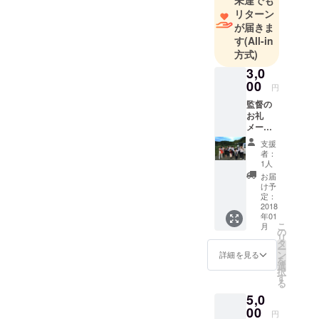
リターン
が届きま
す
(All-in
方式)
3,0
00
円
監督の
お礼
メール
監督、
支援
好きな
者：
主演女
1人
優俳優
お届
のサイ
け予
ン
定：
2018
年01
こ
月
の
リ
タ
ー
ン
詳細を見る
を
選
択
す
る
5,0
00
円