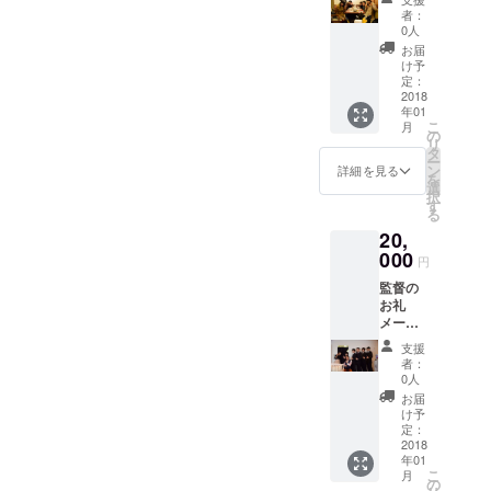
督、好
者：
きな女
0人
優俳優
お届
のサイ
け予
ン エン
定：
ドロー
2018
年01
ルクレ
こ
月
ジット
の
リ
奇跡の
タ
ー
クリス
ン
詳細を見る
を
マス
選
択
DVDプ
す
る
レゼン
20,
ト(簡易
パッ
000
円
ケージ)
監督の
⭐️奇跡の
お礼
クリス
メール
マス 特
監督、
別抜粋
支援
好きな
NG集
者：
主演女
0人
優俳優
お届
のサイ
け予
ン エン
定：
ドロー
2018
年01
ルクレ
こ
月
ジット
の