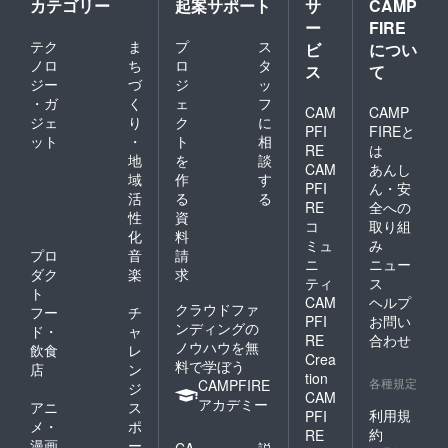
カテゴリー
起案サポート
サ
CAMP
ー
FIRE
テク
ま
プ
ス
ビ
につい
ノロ
ち
ロ
タ
ス
て
ジー
づ
ジ
ッ
・ガ
く
ェ
フ
CAM
CAMP
ジェ
り
ク
に
PFI
FIREと
ット
・
ト
相
RE
は
地
を
談
CAM
あんし
域
作
す
PFI
ん・安
活
る
る
RE
全への
性
資
コ
取り組
化
料
ミュ
み
プロ
音
請
ニ
ニュー
ダク
楽
求
ティ
ス
ト
CAM
ヘルプ
クラウドファ
フー
チ
PFI
お問い
ンディングの
ド・
ャ
RE
合わせ
ノウハウを無
飲食
レ
Crea
料で学ぼう
店
ン
tion
各種規定
CAMPFIRE
ジ
CAM
アカデミー
アニ
ス
利用規
PFI
メ・
ポ
約
RE
漫画
ー
CA
説