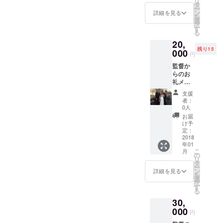
リ
監督の
タ
ー
作詞作
ン
詳細を見る
を
曲CD
選
択
と、出
す
る
演地上
20,
波ドラ
残り15
マDVD2
000
円
プレゼ
監督か
ント 主
らのお
演俳
礼メー
優、
ル 監
SADA
支援
督、好
のレア
者：
きな主
ものCD
0人
演女優
アルバ
お届
俳優の
ム8曲入
け予
サイン
り
定：
エンド
2018
年01
ロール
こ
月
クレ
の
リ
ジット
タ
ー
監督の
ン
詳細を見る
を
作詞作
選
択
曲2曲入
す
る
りCD ア
30,
ニメ、
ハン
000
円
ターハ