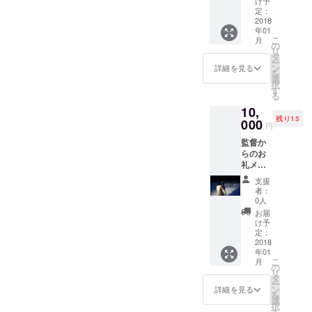
け予
ン エン
定：
ドロー
2018
年01
ルクレ
こ
月
ジット
の
リ
監督の
タ
ー
作詞作
ン
詳細を見る
を
曲CD 2
選
択
曲入り
す
る
プレゼ
10,
ント 監
残り15
督のメ
000
円
イン出
監督か
演 地上
らのお
波テレ
礼メー
ビドラ
ル 監
マDVD
支援
督、好
プレゼ
者：
きな女
ント
0人
優俳優
お届
のサイ
け予
ン エン
定：
ドロー
2018
年01
ルクレ
こ
月
ジット
の
リ
監督の
タ
ー
作詞作
ン
詳細を見る
を
曲2曲入
選
択
りCD 奇
す