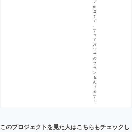
ン
配
送
ま
で
、
す
べ
て
お
任
せ
の
プ
ラ
ン
も
あ
り
ま
す
！
このプロジェクトを見た人はこちらもチェックし