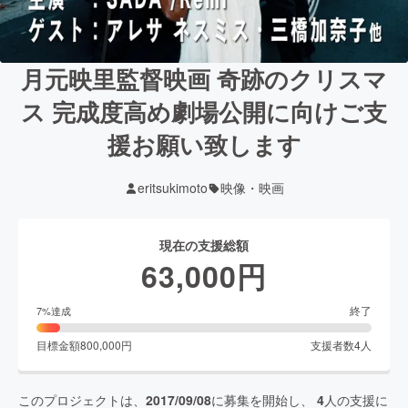
月元映里監督映画 奇跡のクリスマ
ス 完成度高め劇場公開に向けご支
援お願い致します
eritsukimoto
映像・映画
現在の支援総額
63,000
円
終了
7
%達成
目標金額
800,000
円
支援者数
4
人
このプロジェクトは、
2017/09/08
に募集を開始し、
4
人の支援に