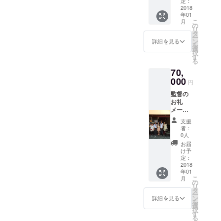
ゲスト
定：
ドロー
2018
の三橋
年01
ルクレ
加奈子
こ
月
ジット
さんの
の
リ
監督の
写真付
タ
ー
CDとド
きサイ
ン
詳細を見る
を
ラマ
ン 奇跡
選
択
DVD1プ
のクリ
す
る
レゼン
スマス
70,
ト 主演
劇場無
俳優の
000
料ご招
円
レアも
待 関係
監督の
のCDア
者打ち
お礼
ルバム8
上げに
メール
曲入り
参加
監督、
ハン
支援
好きな
ターハ
者：
主演女
ンター
0人
優俳優
のキル
お届
のサイ
ア役の
け予
ン エン
声優、
定：
ドロー
2018
ゲスト
年01
ルクレ
の三橋
こ
月
ジット
加奈子
の
リ
監督の
さんの
タ
ー
CDと
写真付
ン
詳細を見る
を
DVDプ
きサイ
選
択
レゼン
ン 奇跡
す
る
ト 主演
のクリ