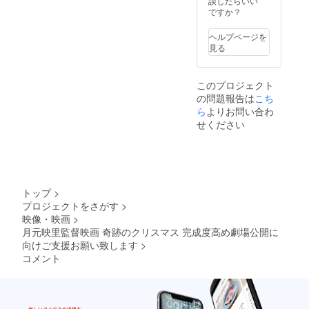
談したらいい
のクリ
ですか？
スマス
劇場無
ヘルプページを
料ご招
見る
待 舞台
挨拶
に、ご
このプロジェクト
協力者
の問題報告は
こち
様とし
て登壇
ら
よりお問い合わ
関係者
せください
打ち上
げに参
加
トップ
>
プロジェクトをさがす
>
映像・映画
>
月元映里監督映画 奇跡のクリスマス 完成度高め劇場公開に
向けご支援お願い致します
>
コメント