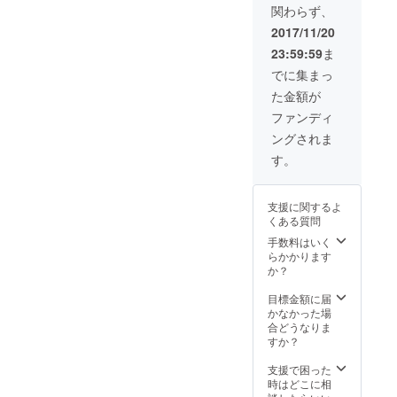
関わらず、
ラスア
ターハ
ルファ
ンター
2017/11/20
の役プ
のキル
23:59:59
ま
レゼン
ア役の
ト 奇跡
声優、
でに集まっ
のクリ
ゲスト
た金額が
スマス
の三橋
劇場無
加奈子
ファンディ
料ご招
さんの
ングされま
待 舞台
写真付
挨拶
きサイ
す。
に、ご
ン 来年
協力者
撮影の
様とし
次作の
支援に関するよ
て登壇
撮影現
くある質問
関係者
場見学
打ち上
１日体
手数料はいく
げに参
験 プラ
らかかります
加
ス、少
か？
し台詞
つきの
目標金額に届
エキス
かなかった場
トラプ
合どうなりま
ラスア
すか？
ルファ
の役プ
支援で困った
レゼン
時はどこに相
ト 奇跡