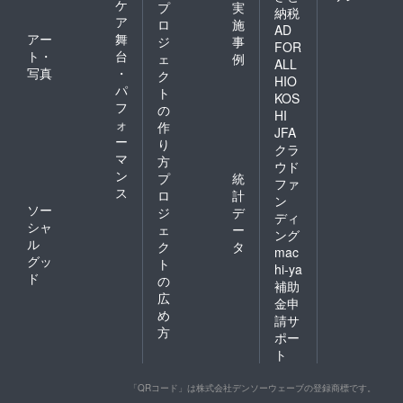
ケ
プ
実
納税
ア
ロ
施
AD
アー
舞
ジ
事
FOR
ト・
台
ェ
例
ALL
写真
・
ク
HIO
パ
ト
KOS
フ
の
HI
ォ
作
JFA
ー
り
クラ
マ
方
ウド
ン
プ
統
ファ
ス
ロ
計
ン
ソー
ジ
デ
ディ
シャ
ェ
ー
ング
ル
ク
タ
mac
グッ
ト
hi-ya
ド
の
補助
広
金申
め
請サ
方
ポー
ト
「QRコード」は株式会社デンソーウェーブの登録商標です。