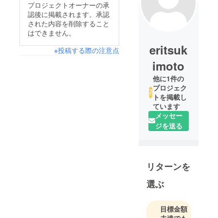
プロジェクトオーナーの承
認後に掲載されます。承認
された内容を削除すること
はできません。
eritsuk
※投稿する際の注意点
imoto
他に1件の
プロジェク
トを掲載し
ています
メッセー
ジを送る
リターンを
選ぶ
目標金額
未達でも