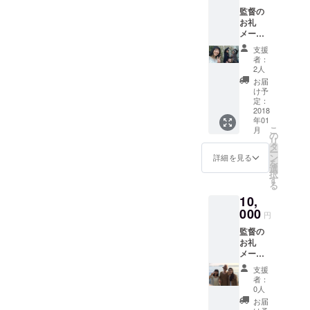
監督の
お礼
メール
監督、
支援
好きな
者：
主演女
2人
優俳優
お届
のサイ
け予
ン エン
定：
ドロー
2018
年01
ルクレ
こ
月
ジット
の
リ
監督の
タ
ー
作詞作
ン
詳細を見る
を
曲2曲入
選
択
りCDプ
す
る
レゼン
10,
ト
000
円
監督の
お礼
メール
監督、
支援
好きな
者：
主演女
0人
優俳優
お届
のサイ