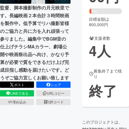
監督、脚本撮影制作の月元映里で
まちづくり・地域活性化
7%
す。長編映画２本合計３時間映画
目標金額は
を製作中。低予算でリハ撮影皆様
800,000円
CAMPFIRE for Social Good
CAMPFIRE Creation
のご協力と共に力を入れ頑張って
CAMPFIREふるさと納税
machi-ya
コミュニティ
支援者数
参りました。編集中でBGM音の
4
人
仕上げチラシMAカラー、劇場公
開や映画祭出品へ向け、かなり予
算が必要で質をできるだけ上げ完
成目指し感動を届けたいです。ど
募集終了まで残
り
うぞご協力宜しくお願い致します
終了
ポスト
シェア
LINEで送る
URLコピー
埋め込み
QRコード
このプロジェクトは、