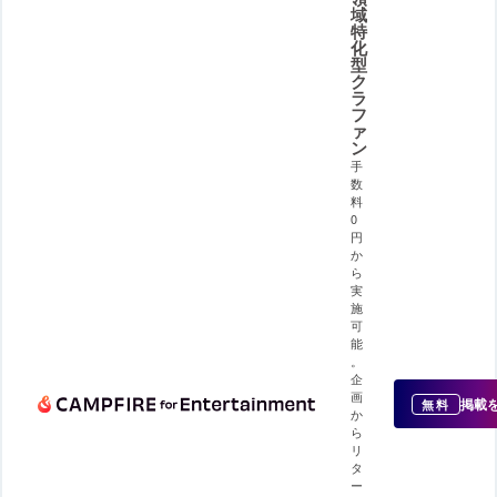
域
特
化
型
ク
ラ
フ
ァ
ン
手
数
料
0
円
か
ら
実
施
可
能
。
企
画
掲載
無料
か
ら
リ
タ
ー