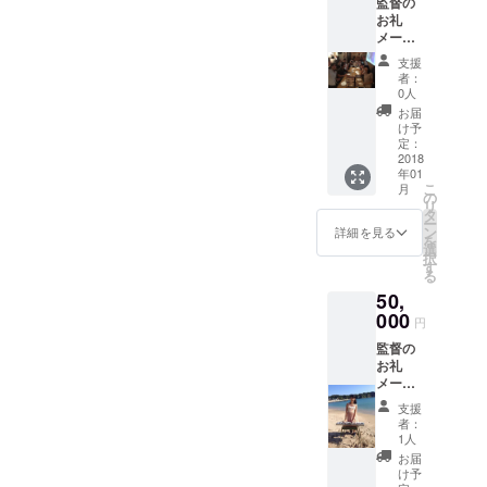
監督の
ンター
お礼
のキル
メール
ア役の
監督、
声優、
支援
好きな
三橋加
者：
主演女
奈子さ
0人
優俳優
んの写
お届
のサイ
真つき
け予
ン エン
サイン
定：
ドロー
2018
奇跡の
年01
ルクレ
クリス
こ
月
ジット
マス 劇
の
リ
監督の
場無料
タ
ー
CDプレ
招待
ン
詳細を見る
を
ゼント
選
択
主演俳
す
る
優
50,
SADA
のレア
000
円
ものCD
監督の
アルバ
お礼
ム8曲入
メール
り ハン
監督、
ターハ
支援
好きな
ンター
者：
主演女
のキル
1人
優俳優
ア役の
お届
のサイ
声優、
け予
ン エン