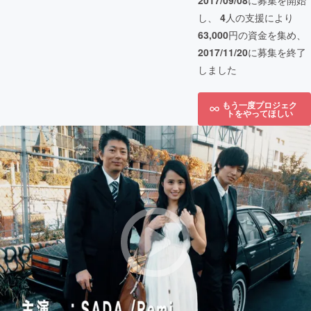
2017/09/08
に募集を開始
し、
4
人の支援により
63,000
円の資金を集め、
2017/11/20
に募集を終了
しました
もう一度プロジェク
トをやってほしい