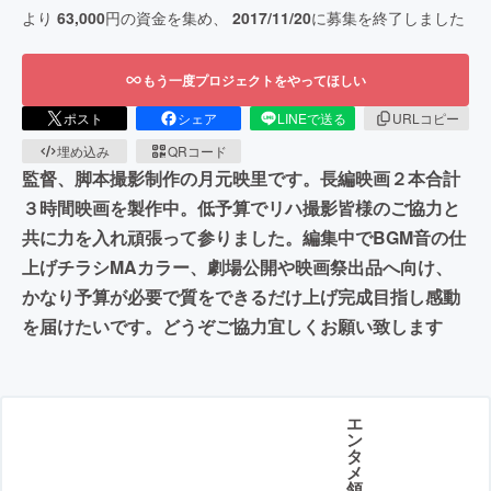
より
63,000
円の資金を集め、
2017/11/20
に募集を終了しました
もう一度プロジェクトをやってほしい
ポスト
シェア
LINEで送る
URLコピー
埋め込み
QRコード
監督、脚本撮影制作の月元映里です。長編映画２本合計
３時間映画を製作中。低予算でリハ撮影皆様のご協力と
共に力を入れ頑張って参りました。編集中でBGM音の仕
上げチラシMAカラー、劇場公開や映画祭出品へ向け、
かなり予算が必要で質をできるだけ上げ完成目指し感動
を届けたいです。どうぞご協力宜しくお願い致します
エ
ン
タ
メ
領