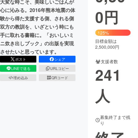
大変な時こそ、美味しいごはんが
0
円
心に沁みる。2016年熊本地震の体
まちづくり・地域活性化
験から得た支援する側、される側
双方の教訓を、いざという時にも
CAMPFIRE for Social Good
CAMPFIRE Creation
125%
手に取れる書籍に。「おいしいミ
CAMPFIREふるさと納税
machi-ya
コミュニティ
目標金額は
ニ炊き出しブック」の出版を実現
2,500,000円
させたいと思っています。
ポスト
シェア
支援者数
241
LINEで送る
URLコピー
埋め込み
QRコード
人
募集終了まで残
り