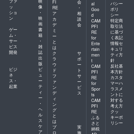
ファ
映
FI
会
バシー
al
ッ
像
RE
・
ポリ
Goo
ショ
・
ア
相
シー
d
ン
映
カ
談
特定商
CAM
画
デ
会
取引法
PFI
ゲー
書
ミ
に基づ
RE
ム・
籍
ー
く表記
for
サー
・
と
情報セ
Ente
ビス
雑
は
キュリ
rtain
開発
誌
ク
サ
ティ方
men
出
ラ
ポ
針
t
版
ウ
ー
反社基
CAM
ビジ
ビ
ド
ト
本方針
PFI
ネ
ュ
フ
サ
カスタ
RE
ス・
ー
ァ
ー
マーハ
for
起業
テ
ン
ビ
ラスメ
Spor
ィ
デ
ス
ントに
ts
ー
ィ
対する
CAM
・
ン
考え方
PFI
ヘ
グ
クッ
RE
ル
と
キーポ
ふる
ス
は
リシー
さと
ケ
プ
実
納税
ア
ロ
施