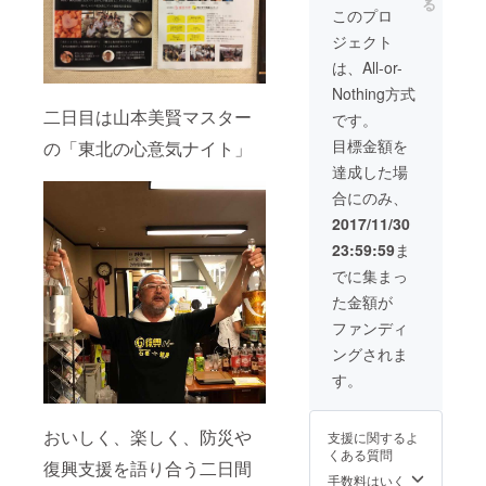
る
き、ご
益城
て、お
このプロ
提供さ
セット
名前、
ジェクト
せて頂
・熊本
団体名
いてお
益城の
などを
は、All-or-
りま
旬のグ
掲載 ・
Nothing方式
す。 三
ルメギ
完成し
協熊本
フトを
二日目は山本美賢マスター
た書籍
です。
HP
年に4回
4冊 ■熊
目標金額を
の「東北の心意気ナイト」
http://w
※本リ
本県益
ww.san
ターン
城晩酌
達成した場
kyo-
商品は
セット
合にのみ、
kumam
本プロ
・球磨
oto.info/
ジェク
焼酎３
2017/11/30
Bコース
ト趣旨
本＆特
23:59:59
ま
■書籍
にご理
選馬刺
・
解、ご
しセッ
でに集まっ
SPECIA
賛同頂
ト ※本
た金額が
L
きまし
リター
THANK
た三協
ン商品
ファンディ
Sとし
熊本様
は本プ
ングされま
て、お
にご協
ロジェ
名前、
力頂
クト趣
す。
団体名
き、ご
旨にご
などを
提供さ
理解、
掲載 ・
せて頂
ご賛同
おいしく、楽しく、防災や
支援に関するよ
完成し
いてお
頂きま
くある質問
た書籍
りま
した有
復興支援を語り合う二日間
5冊 ■熊
す。 三
限会社
手数料はいく