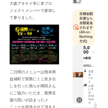
選ぶ
大森アキナイ亭に本プロ
ジェクトメンバーで参加し
目標金額
て参りました。
未達なら
全額返金
されます
(All-or-
Nothing
方式)
5,0
00
円
■書籍
・
SPECIA
L
二日間のメニューは熊本県
支援
THANK
者：
Sとし
益城町で実際にミニ炊き出
110
て、お
人
名前、
しを行った我らが満田さん
お届
団体名
け予
にご協力いただき、復興支
などを
定：
2018
掲載 ・
援の思いが詰まったメ
年06
完成し
こ
月
た書籍
の
ニューを提供させて頂きま
リ
1冊 ■熊