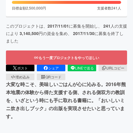
目標金額
2,500,000
円
支援者数
241
人
このプロジェクトは、
2017/11/01
に募集を開始し、
241
人の支援
により
3,140,500
円の資金を集め、
2017/11/30
に募集を終了し
ました
もう一度プロジェクトをやってほしい
ポスト
シェア
LINEで送る
URLコピー
埋め込み
QRコード
大変な時こそ、美味しいごはんが心に沁みる。2016年熊
本地震の体験から得た支援する側、される側双方の教訓
を、いざという時にも手に取れる書籍に。「おいしいミ
ニ炊き出しブック」の出版を実現させたいと思っていま
す。