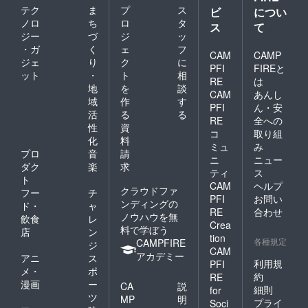
テク
ま
プ
ス
ビ
につい
ノロ
ち
ロ
タ
ス
て
ジー
づ
ジ
ッ
・ガ
く
ェ
フ
CAM
CAMP
ジェ
り
ク
に
PFI
FIREと
ット
・
ト
相
RE
は
地
を
談
CAM
あんし
域
作
す
PFI
ん・安
活
る
る
RE
全への
性
資
コ
取り組
化
料
ミュ
み
プロ
音
請
ニ
ニュー
ダク
楽
求
ティ
ス
ト
CAM
ヘルプ
クラウドファ
フー
チ
PFI
お問い
ンディングの
ド・
ャ
RE
合わせ
ノウハウを無
飲食
レ
Crea
料で学ぼう
店
ン
tion
各種規定
CAMPFIRE
ジ
CAM
アカデミー
アニ
ス
利用規
PFI
メ・
ポ
約
RE
漫画
ー
CA
説
細則
for
ツ
MP
明
プライ
Soci