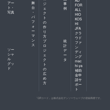
AD
アー
舞
ジ
事
FOR
ト・
台
ェ
例
ALL
写真
・
ク
HIO
パ
ト
KOS
フ
の
HI
ォ
作
JFA
ー
り
クラ
マ
方
ウド
ン
プ
統
ファ
ス
ロ
計
ン
ソー
ジ
デ
ディ
シャ
ェ
ー
ング
ル
ク
タ
mac
グッ
ト
hi-ya
ド
の
補助
広
金申
め
請サ
方
ポー
ト
「QRコード」は株式会社デンソーウェーブの登録商標です。