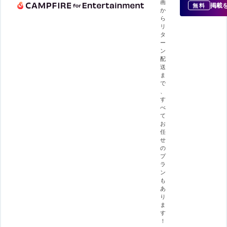
画
掲載
無料
か
ら
リ
タ
ー
ン
配
送
ま
で
、
す
べ
て
お
任
せ
の
プ
ラ
ン
も
あ
り
ま
す
！