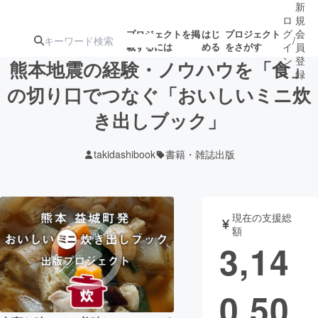
新
ロ
規
グ
会
プロジェクトを掲
はじ
プロジェクト
/
載するには
める
をさがす
イ
員
ン
登
熊本地震の経験・ノウハウを「食」
録
の切り口でつなぐ「おいしいミニ炊
き出しブック」
人気のプロ
注目のリ
注目の新着プロ
募集終了が近いプ
もうすぐ公開
ジェクト
ターン
ジェクト
ロジェクト
されます
takidashibook
書籍・雑誌出版
アート・写真
音楽
現在の支援総
テクノロジー・ガジェット
ゲーム・サ
額
3,14
映像・映画
書籍・雑誌
0,50
ビジネス・起業
チャレンジ