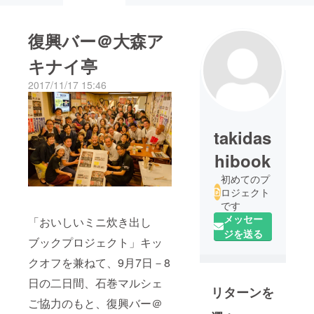
復興バー＠大森ア
キナイ亭
2017/11/17 15:46
takidas
hibook
初めてのプ
ロジェクト
です
メッセー
「おいしいミニ炊き出し
ジを送る
ブックプロジェクト」キッ
クオフを兼ねて、9月7日－8
日の二日間、石巻マルシェ
リターンを
ご協力のもと、復興バー＠