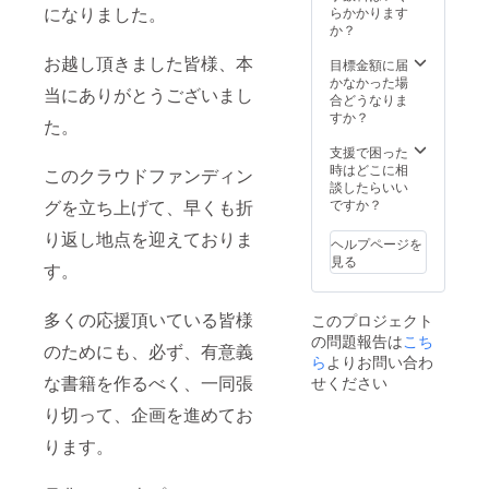
本県益
協熊本
になりました。
松下醸
らかかります
城晩酌
HP
造場様
か？
セット
http://w
にご協
お越し頂きました皆様、本
・球磨
ww.san
力頂
目標金額に届
焼酎３
kyo-
き、ご
かなかった場
当にありがとうございまし
本＆特
kumam
提供さ
合どうなりま
選馬刺
oto.info/
せて頂
すか？
た。
しセッ
Bコース
いてお
ト ※本
■書籍
りま
支援で困った
リター
・
す。 松
時はどこに相
このクラウドファンディン
ン商品
SPECIA
下醸造
談したらいい
は本プ
L
HP
グを立ち上げて、早くも折
ですか？
ロジェ
THANK
http://w
り返し地点を迎えておりま
クト趣
Sとし
ww7.pla
ヘルプページを
旨にご
て、お
la.or.jp/
見る
す。
理解、
名前、
sakura
ご賛同
団体名
nosat_/
頂きま
などを
※本リ
多くの応援頂いている皆様
このプロジェクト
した有
掲載 ・
ターン
の問題報告は
こち
限会社
完成し
商品は
のためにも、必ず、有意義
松下醸
た書籍
ら
よりお問い合わ
本プロ
造場様
10冊
ジェク
な書籍を作るべく、一同張
せください
にご協
■「my
ト趣旨
力頂
減災
り切って、企画を進めてお
にご理
き、ご
マッ
解、ご
ります。
提供さ
プ」
賛同頂
せて頂
ワーク
きまし
いてお
ショッ
た三協