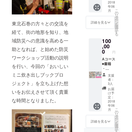
団体名
2018
旨にご
りま
年06
などを
理解、
す。 三
こ
月
掲載 ・
ご賛同
の
協熊本
リ
完成し
頂きま
タ
HP
ー
た書籍
した三
ン
http://w
詳細を見る
東北石巻の方々との交流を
を
5冊 ■熊
協熊本
選
ww.san
択
本県益
様にご
経て、街の地形を知り、地
す
kyo-
る
城セッ
協力頂
kumam
100
域防災への意識を高める一
ト ・熊
き、ご
oto.info/
本益城
,00
提供さ
助となれば、と始めた防災
の旬の
せて頂
0
円
グルメ
いてお
ワークショップ活動の説明
ギフト
Aコース
りま
を年に2
■書籍
す。 三
を行い、今回の「おいしい
回 ※本
・
協熊本
リター
SPECIA
HP
ミニ炊き出しブックプロ
支援
ン商品
L
http://w
者：
は本プ
THANK
ジェクト」を立ち上げた想
ww.san
3人
ロジェ
Sとし
kyo-
お届
いをお伝えさせて頂く貴重
クト趣
て、お
kumam
け予
旨にご
名前、
oto.info/
定：
な時間となりました。
理解、
団体名
2018
Bコース
年06
ご賛同
などを
■書籍
こ
月
頂きま
掲載 ・
・
の
リ
した三
完成し
SPECIA
タ
ー
協熊本
た書籍
L
ン
詳細を見る
を
様にご
10冊 ■
THANK
選
択
協力頂
熊本県
Sとし
す