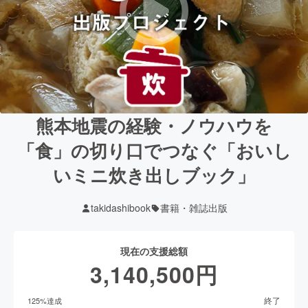
熊本地震の経験・ノウハウを
「食」の切り口でつなぐ「おいし
いミニ炊き出しブック」
takidashibook
書籍・雑誌出版
現在の支援総額
3,140,500
円
終了
125
%達成