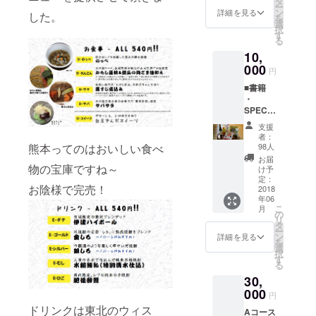
タ
ー
本県の
ン
詳細を見る
した。
を
おいし
選
択
い食材
す
る
・御飯
10,
の友 ・
000
ご汁の
円
素 ※本
■書籍
リター
・
ン商品
SPECIA
は本プ
L
ロジェ
支援
THANK
クト趣
者：
Sとし
熊本ってのはおいしい食べ
旨にご
98人
て、お
理解、
お届
名前、
物の宝庫ですね～
ご賛同
け予
団体名
定：
頂きま
お陰様で完売！
などを
2018
した三
年06
掲載 ・
協熊本
こ
月
完成し
の
様にご
リ
た書籍
タ
協力頂
ー
1冊 ■熊
ン
き、ご
詳細を見る
を
本県の
選
提供さ
択
おいし
す
せて頂
る
い食材
いてお
30,
・坂本
りま
精油の
000
す。
円
ごま油
ドリンクは東北のウィス
Aコース
・ぴよ