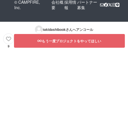
© CAMPFIRE,
会社概
採用情
パートナー
Inc.
要
報
募集
takidashibook
さんへアンコール
もう一度プロジェクトをやってほしい
9