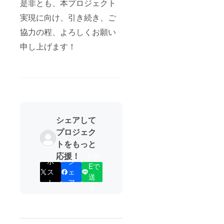
是非とも、本プロジェクト
りま
プ ・あ
熊本様
す。 松
なたの
にご協
実現に向け、引き続き、ご
下醸造
地域に
力頂
HP
あった
き、ご
協力の程、よろしくお願い
http://w
備え方
提供さ
ww7.pla
を楽し
申し上げます！
せて頂
la.or.jp/
くマッ
いてお
sakura
プを
りま
nosat_/
使って
す。 三
・熊本
考える
協熊本
益城の
「my減
HP
旬のグ
災マッ
http://w
ルメギ
プ」
ww.san
フトを
ワーク
kyo-
年に1回
ショッ
kumam
シェアして
※本リ
プを出
oto.info/
プロジェク
ターン
前講座
【達成
商品は
しま
後にど
トをもっと
本プロ
す！
ちらか
応援！
LIN
ジェク
【達成
お選び
ポ
シ
ト趣旨
後にお
いただ
Eで
ス
ェ
にご理
選びい
きま
送
解、ご
ただき
す】
ト
ア
る
賛同頂
ます】
きまし
た三協
熊本様
にご協