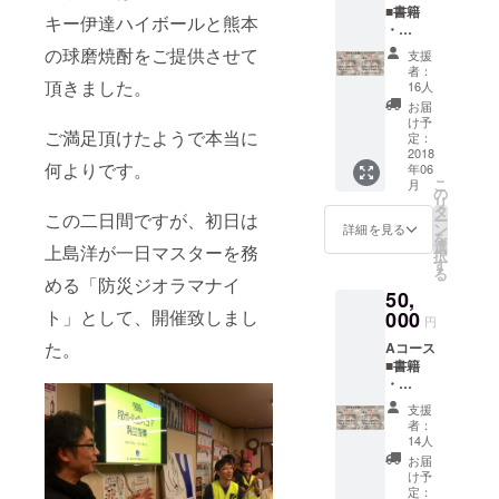
■書籍
マヨ ・
キー伊達ハイボールと熊本
・
デコポ
SPECIA
ン酢 ・
の球磨焼酎をご提供させて
支援
L
お茶ド
者：
THANK
頂きました。
レッシ
16人
Sとし
ング ・
お届
て、お
辛子蓮
け予
ご満足頂けたようで本当に
名前、
根チッ
定：
団体名
2018
プス ・
何よりです。
年06
などを
南関揚
こ
月
掲載 ・
げ ※本
の
リ
完成し
リター
タ
この二日間ですが、初日は
ー
た書籍
ン商品
ン
詳細を見る
を
4冊 ■熊
は本プ
選
上島洋が一日マスターを務
択
本県益
ロジェ
す
る
城セッ
クト趣
める「防災ジオラマナイ
50,
ト ・熊
旨にご
ト」として、開催致しまし
本益城
000
理解、
円
の旬の
ご賛同
た。
Aコース
グルメ
頂きま
■書籍
ギフト
した三
・
を年に1
協熊本
SPECIA
回 ※本
様にご
支援
L
リター
協力頂
者：
THANK
ン商品
き、ご
14人
Sとし
は本プ
提供さ
お届
て、お
ロジェ
せて頂
け予
名前、
クト趣
定：
いてお