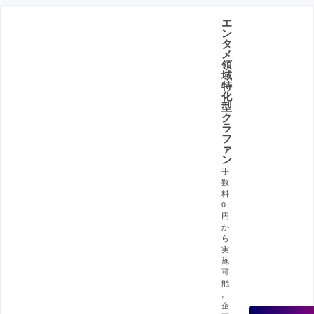
エ
ン
タ
メ
領
域
特
化
型
ク
ラ
フ
ァ
ン
手
数
料
0
円
か
ら
実
施
可
能
。
企