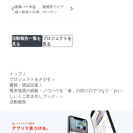
力頂
復興バー＠益
避難所でビア
き、ご
城ー銀座ー石巻
ガーデン
提供さ
せて頂
いてお
りま
す。 三
協熊本
活動報告一覧を
プロジェクトを
HP
見る
見る
http://w
ww.san
kyo-
kumam
oto.info/
【達成
トップ
>
後にど
ちらか
プロジェクトをさがす
>
お選び
書籍・雑誌出版
>
いただ
熊本地震の経験・ノウハウを「食」の切り口でつなぐ「おい
きま
しいミニ炊き出しブック」
>
す】
活動報告