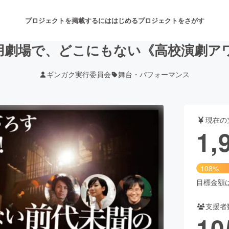
プロジェクトを掲載するには
はじめる
プロジェクトをさがす
用劇場で、どこにもない《高校演劇ア
ギンガク実行委員会
舞台・パフォーマンス
注目のリターン
注目の新着プロジェクト
募集終了が近いプロジェクト
も
現在の
音楽
舞台・パフォーマンス
1,
ゲーム・サービス開発
フード・飲食店
108%
書籍・雑誌出版
アニメ・漫画
目標金額は1
支援者
チャレンジ
ビューティー・ヘルスケ
10