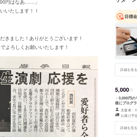
00円はなあ……」
ましたが、
唯一のレ
いいたします！！
ホール高
目標
劇・芸術
だきました！ありがとうございます！
までよろしくお願いいたします！
詳細を見
5,000
円
・3,000
後にプログラ
支援者：1
お届け予定
詳細を見