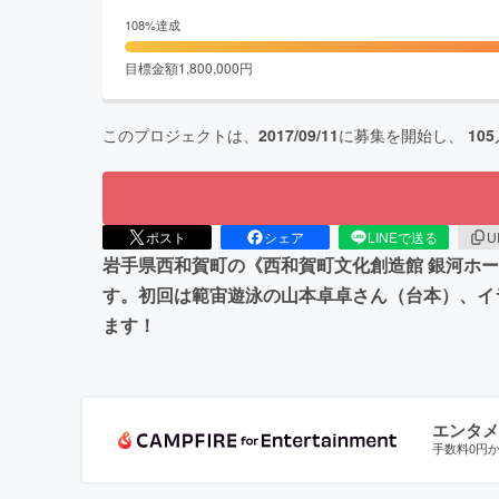
108
%達成
目標金額
1,800,000
円
このプロジェクトは、
2017/09/11
に募集を開始し、
105
ポスト
シェア
LINEで送る
U
岩手県西和賀町の《西和賀町文化創造館 銀河ホ
す。初回は範宙遊泳の山本卓卓さん（台本）、イ
ます！
エンタメ
手数料0円