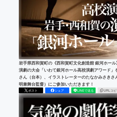
まちづくり・地域活性化
岩手県西和賀町の《西和賀町文化創造館 銀河ホー
演劇の大会「いわて銀河ホール高校演劇アワード」
さん（台本）、イラストレーターのたなかみさきさ
明兼舞台監督）にご参加いただきます！
ポスト
シェア
LINEで送る
URLコ