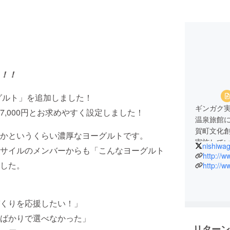
！！
ーグルト」を追加しました！
ギンガク
,000円とお求めやすく設定しました！
温泉旅館
賀町文化
いかというくらい濃厚なヨーグルトです。
実施して
nishiwa
サイルのメンバーからも「こんなヨーグルト
東日本大震
http://w
した。
生演劇祭
http://
ト誘致事
者たちに
のオリジ
くりを応援したい！」
ような出
ばかりで選べなかった」
これまで
リターン