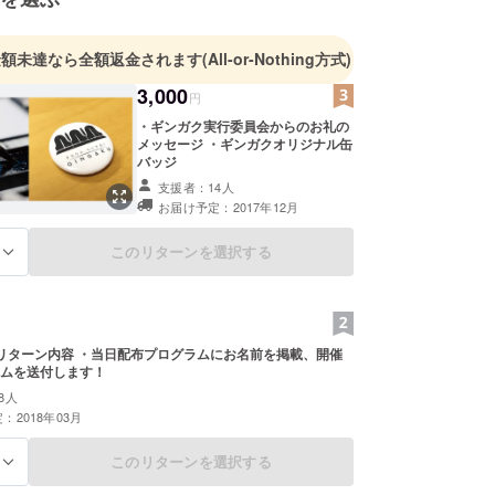
2017年以降はアーティスト誘致プログラムや全国
ギュレーションによる高校演劇大会「いわて銀河
校演劇アワード」を立ち上げ、さらに広い範囲の演
金額未達なら全額返金されます
(All-or-Nothing方式)
関係者へとアプローチしています。
3,000
円
・ギンガク実行委員会からのお礼の
メッセージ ・ギンガクオリジナル缶
バッジ
支援者：14人
お届け予定：2017年12月
このリターンを選択する
る
円のリターン内容 ・当日配布プログラムにお名前を掲載、開催
ムを送付します！
8人
：2018年03月
このリターンを選択する
る