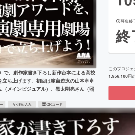
募集終
CAMPFIRE for Social Good
CAMPFIRE Creation
終
CAMPFIREふるさと納税
machi-ya
コミュニティ
このプロジェ
ル》で、劇作家書き下ろし新作台本による高校
1,956,100
円
を立ち上げます。初回は範宙遊泳の山本卓卓
ん（メインビジュアル）、黒太剛亮さん（照
ピー
埋め込み
QRコード