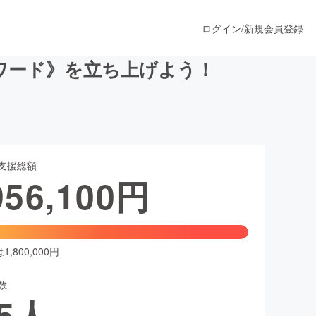
ログイン
/
新規会員登録
ワード》を立ち上げよう！
うすぐ公開されます
支援総額
プロダクト
956,100
円
ファッション
スポーツ
,800,000円
数
ア
ソーシャルグッド
5
人