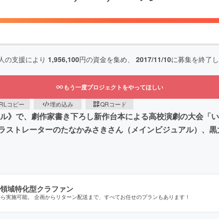
人の支援により
1,956,100
円の資金を集め、
2017/11/10
に募集を終了し
もう一度プロジェクトをやってほしい
RLコピー
埋め込み
QRコード
ール》で、劇作家書き下ろし新作台本による高校演劇の大会「
ラストレーターのたなかみさきさん（メインビジュアル）、黒
領域特化型クラファン
から実施可能。 企画からリターン配送まで、すべてお任せのプランもあります！