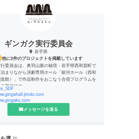
ギンガク実行委員会
岩手県
他に2件のプロジェクトを掲載しています
実行委員会は、奥羽山脈の秘境・岩手県西和賀町で
に泊まりながら演劇専用ホール「銀河ホール（西和
創造館）」で作品制作をおこなう合宿プログラムを
いる団体です。
ga_SDF
災の1年後の2012年3月に開催した「銀河ホール学
ww.gingahall.jimdo.com
」から合宿事業をスタート。他地域でのアーティス
www.gingaku.com
業とは異なり、まだ実績を持たない国内の学生・若
メッセージを送る
【合宿】による芸術創造環境を提供しながら、数々
ナリティあふれる企画と、その後の可能性が広がる
会いの場をつくってきました。
にもジャンルを問わず合宿への参加を受け入れてき
を選ぶ