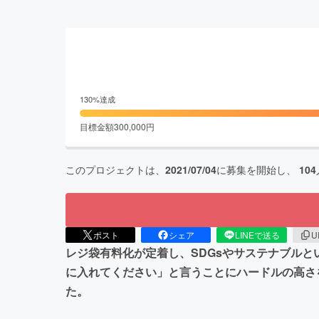
130
%達成
目標金額
300,000
円
このプロジェクトは、
2021/07/04
に募集を開始し、
104
ポスト
シェア
LINEで送る
U
レジ袋有料化が定着し、SDGsやサステナブル
に入れてください」と言うことにハードルの高さ
た。