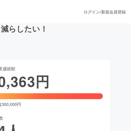
ログイン
/
新規会員登録
を減らしたい！
うすぐ公開されます
支援総額
プロダクト
0,363
円
ファッション
スポーツ
00,000円
数
ア
ソーシャルグッド
4
人