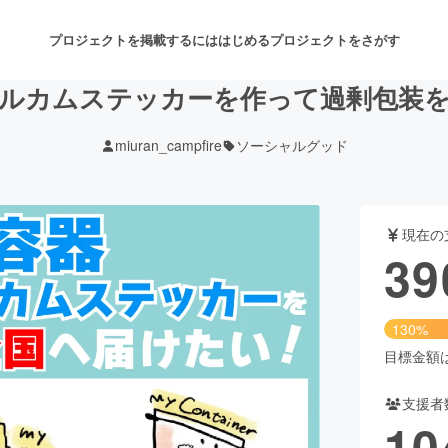
プロジェクトを掲載するには
はじめる
プロジェクトをさがす
ルカムステッカーを作って過剰包装
miuran_campfire
ソーシャルグッド
注目のリターン
注目の新着プロジェクト
募集終了が近いプロジェクト
も
現在の
音楽
舞台・パフォーマンス
39
ゲーム・サービス開発
フード・飲食店
130%
書籍・雑誌出版
アニメ・漫画
目標金額は3
支援者
チャレンジ
ビューティー・ヘルスケ
10