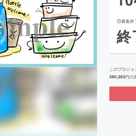
募集終
CAMPFIRE for Social Good
CAMPFIRE Creation
終
CAMPFIREふるさと納税
machi-ya
コミュニティ
このプロジェ
390,363
円の