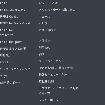
MPFIRE
CAMPFIREとは
MPFIRE コミュニティ
あんしん・安全への取り組み
PFIRE Creation
ニュース
PFIRE for Social Good
ヘルプ
PFIRE for
お問い合わせ
ertainment
各種規定
PFIRE for Sports
利用規約
MPFIRE ふるさと納税
細則
FOR ALL
プライバシーポリシー
KOSHI
特定商取引法に基づく表記
FAクラウドファンディング
情報セキュリティ方針
hi-ya
反社基本方針
助金申請サポート
カスタマーハラスメントに対す
る考え方
クッキーポリシー