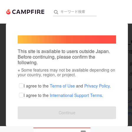
Welcome,
International users
miuran_
人気のプロジェクト
注目のリ
This site is available to users outside Japan.
これまでに7
Before continuing, please confirm the
following.
在住国：日本
※ Some features may not be available depending on
アート・写真
出身国：日本
your country, region, or project.
神奈川県在住。
テクノロジー・ガジェット
I agree to the
Terms of Use
and
Privacy Policy
.
来ない！届けら
I agree to the
International Support Terms
.
映像・映画
miumys.co
note.com/
ビジネス・起業
Continue
twitter.com
まちづくり・地域活性化