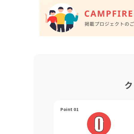
ク
Point 01