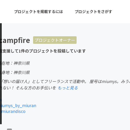
プロジェクトを掲載するには
プロジェクトをさがす
campfire
プロジェクトオーナー
ターン
注目の新着プロジェクト
募集終了が近いプロ
回支援して1件のプロジェクトを投稿しています
現在地：神奈川県
音楽
舞台・パフォーマンス
出身地：神奈川県
 「想いの届け人」としてフリーランスで活動中。 屋号はmiumys。み
ゲーム・サービス開発
フード・飲食店
れない！ そんな方のお手伝いを
もっと見る
書籍・雑誌出版
アニメ・漫画
m
miumys_by_miuran
チャレンジ
ビューティー・ヘルス
/miurandisco