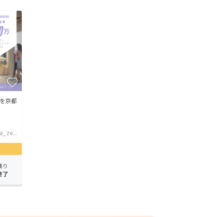
を京都
a_ze...
残り
終了