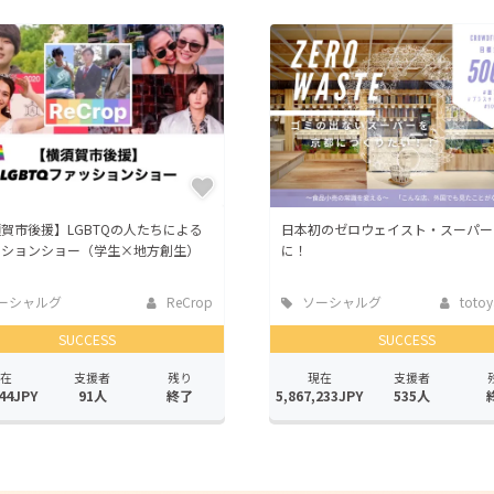
賀市後援】LGBTQの人たちによる
日本初のゼロウェイスト・スーパー
ッションショー（学生×地方創生）
に！
ーシャルグ
ReCrop
ソーシャルグ
totoy
ッド
SUCCESS
SUCCESS
在
支援者
残り
現在
支援者
44JPY
91人
終了
5,867,233JPY
535人