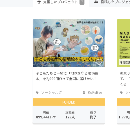
支援した
プロジェクト
7
投稿した
プロジェ
愛知
子どもたちと一緒に「地球を守る環境絵
廃棄
本」を2,000冊作って全国に届けたい！
て、
くる
ソーシャルグ
KoKeBee
ソ
ッド
ッド
FUNDED
現在
支援者
残り
現
899,443JPY
125人
終了
1,778,