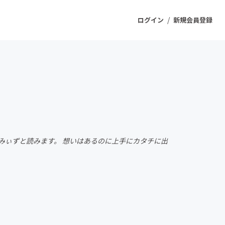
/
ログイン
新規会員登録
ジェクト
もうすぐ公開されます
プロダクト
うみぃずと読みます。 想いはあるのに上手にカタチに出
ファッション
スポーツ
ケア
ソーシャルグッド