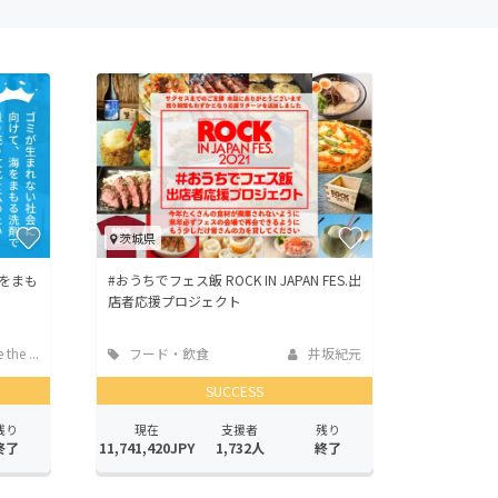
茨城県
をまも
#おうちでフェス飯 ROCK IN JAPAN FES.出
店者応援プロジェクト
the ...
フード・飲食
井坂紀元
店
SUCCESS
残り
現在
支援者
残り
終了
11,741,420JPY
1,732人
終了