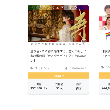
巡り合えたご縁に感謝する、古くて新しい
【横須
家族婚の形『寺×ウェディング』を広めた
ファ
い！
ソ
チャレンジ
riesasakawa
ッド
FUNDED
現在
支援者
残り
現
352,500JPY
51人
終了
474,6