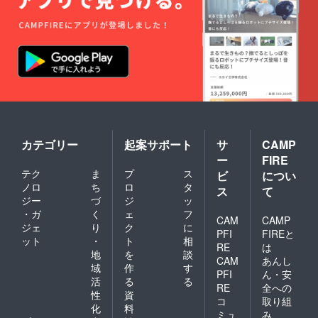
カテゴリー
起案サポート
サ
CAMP
ー
FIRE
テク
ま
プ
ス
ビ
につい
ノロ
ち
ロ
タ
ス
て
ジー
づ
ジ
ッ
・ガ
く
ェ
フ
CAM
CAMP
ジェ
り
ク
に
PFI
FIREと
ット
・
ト
相
RE
は
地
を
談
CAM
あんし
域
作
す
PFI
ん・安
活
る
る
RE
全への
性
資
コ
取り組
化
料
ミュ
み