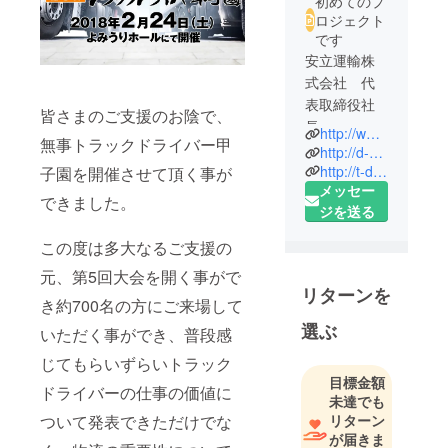
初めてのプ
ロジェクト
です
安立運輸株
式会社 代
表取締役社
皆さまのご支援のお陰で、
長
http://www.anritsutransport.co
無事トラックドライバー甲
一般社団法
http://d-n-a.or.jp
人D.N.A 理
http://t-d-k.jp
子園を開催させて頂く事が
メッセー
事
できました。
ジを送る
明治大学商
この度は多大なるご支援の
学部商学科
元、第5回大会を開く事がで
リターンを
き約700名の方にご来場して
選ぶ
いただく事ができ、普段感
じてもらいずらいトラック
目標金額
ドライバーの仕事の価値に
未達でも
リターン
ついて発表できただけでな
が届きま