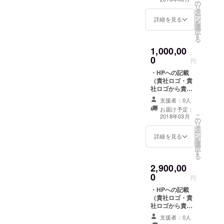
の
・大会当日 ス
リ
せ。HPに関しま
をお送
タ
ライドでの紹
ー
しては、1月9日
りいた
ン
介 ロゴ・社名
詳細を見る
を
を過ぎましても
しま
選
・スポンサーパ
択
掲載は可能でご
す。(2
す
ネル掲載 ・パン
る
ざいます。
月初旬
フレット ロ
予定)
1,000,00
ゴ・社名記載 ・
0
チラシの同封
円
当日配布パンフ
・HPへの記載
レット ・第5回
（貴社ロゴ・貴
トラックドライ
社ロゴから貴社
バー甲子園DVD
HPへリンク）
送付 御社ロゴを
支援者：0人
・チラシへの掲
パンフレットお
お届け予定：
載（貴社ロゴ）
よび、HPに記載
こ
2018年03月
の
・大会当日 ス
する為、データ
リ
タ
ライドでの紹
を送付いただき
ー
ン
介 ロゴ・社名
詳細を見る
ます。 ※注意※パ
を
選
・ステージバッ
ンフレットの記
択
す
クボード ・スポ
載及び、スポン
る
ンサーパネル掲
サーパネルに関
2,900,00
載 ・パンフレッ
しましては、募
0
ト ロゴ・社名
円
集終了日翌日か
記 １/８広告 ・
ら、お名前等の
・HPへの記載
チラシの同封
印刷用データ確
（貴社ロゴ・貴
当日配布パンフ
認をさせて頂き
社ロゴから貴社
レット ・第5回
ます。大変心苦
HPへリンク）
トラックドライ
支援者：0人
しくはあります
・チラシへの掲