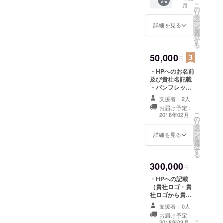
こ
月
付 第五
の
リ
回ト
タ
ー
ラック
ン
詳細を見る
を
ドライ
選
択
バー甲
す
る
子園開
催後、
50,000
円
編集さ
・HPへのお名前
れた
及び貴社名記載
DVDを
・パンフレット
お届け
への記載（お名
いたし
支援者：2人
前又は社名の
ます。
お届け予定：
み） ※パンフ
(3月頃
こ
2018年02月
の
レット印刷の都
を予定)
リ
タ
合上、募集終了
・ト
ー
ン
日翌日の1月9日
ラック
詳細を見る
を
選
に、お名前等の
ドライ
択
す
データ確認をさ
バー甲
る
せて頂きます。
子園
300,000
大変心苦しくは
入場チ
円
ありますが、
ケット1
・HPへの記載
データの確認が
枚 大会
（貴社ロゴ・貴
出来ない場合、
が始ま
社ロゴから貴社
パンフレットへ
る前
HPへリンク）
の記載が出来ま
支援者：0人
に、入
・チラシへの掲
せん。予めご了
場チ
お届け予定：
載（貴社ロゴ）
こ
承くださいま
2018年03月
ケット