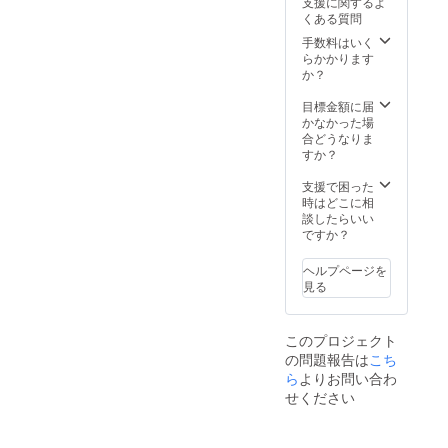
支援に関するよ
確認が出来ない
くある質問
場合、パンフ
手数料はいく
レット等への記
らかかります
載が出来ませ
か？
ん。予めご準備
頂けますようお
目標金額に届
願いいたしま
かなかった場
す。HPに関しま
合どうなりま
しては、1月15
すか？
日を過ぎまして
も掲載は可能で
支援で困った
ございます。ご
時はどこに相
準備頂けるよう
談したらいい
お願いいたしま
ですか？
す。
ヘルプページを
見る
このプロジェクト
の問題報告は
こち
ら
よりお問い合わ
せください