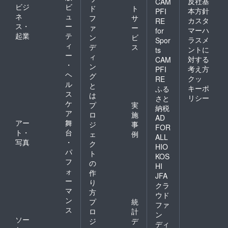
反社基
CAM
ビジ
ビ
ド
ト
本方針
PFI
ネ
ュ
フ
サ
カスタ
RE
ス・
ー
ァ
ー
マーハ
for
起業
テ
ン
ビ
ラスメ
Spor
ィ
デ
ス
ントに
ts
ー
ィ
対する
CAM
・
ン
考え方
PFI
ヘ
グ
クッ
RE
ル
と
キーポ
ふる
ス
は
リシー
さと
ケ
プ
実
納税
ア
ロ
施
AD
アー
舞
ジ
事
FOR
ト・
台
ェ
例
ALL
写真
・
ク
HIO
パ
ト
KOS
フ
の
HI
ォ
作
JFA
ー
り
クラ
マ
方
ウド
ン
プ
統
ファ
ス
ロ
計
ン
ソー
ジ
デ
ディ