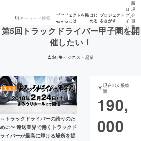
新
ロ
規
グ
会
プロジェクトを掲
はじ
プロジェクト
/
載するには
める
をさがす
イ
員
ン
登
第5回トラックドライバー甲子園を開
録
催したい！
人気のプロ
注目のリ
注目の新着プロ
募集終了が近いプ
もうすぐ公開
deji
ビジネス・起業
ジェクト
ターン
ジェクト
ロジェクト
されます
アート・写真
音楽
現在の支援総
額
190,
テクノロジー・ガジェット
ゲーム・サ
000
～トラックドライバーの誇りのた
映像・映画
書籍・雑誌
めに〜 運送業界で働くトラックド
ライバーが最高に輝ける場所を提
ビジネス・起業
チャレンジ