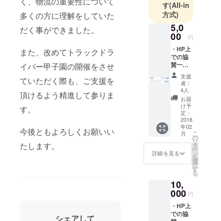
く、物流の重要性について
す
(All-in
方式)
多くの方に理解をしていた
5,0
だく事ができました。
00
円
・HP上
また、改めてトラックドラ
での協
賛一覧
イバー甲子園の開催をさせ
にお名
支援
ていただく際も、ご支援を
前掲載
者：
4人
頂けるよう精進して参りま
お届
け予
す。
定：
2018
年02
今後ともよろしくお願いい
こ
月
の
リ
たします。
タ
ー
ン
詳細を見る
を
選
択
す
る
10,
000
円
・HP上
での協
シェアして