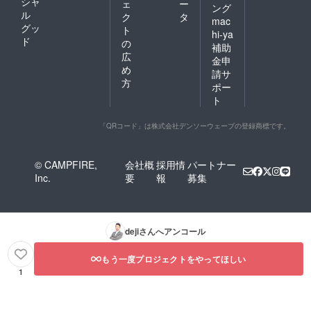
シャ
ェ
ー
ング
ル
ク
タ
mac
グッ
ト
hi-ya
ド
の
補助
広
金申
め
請サ
方
ポー
ト
「QRコード」は株式会社デンソーウェーブの登録商標です。
© CAMPFIRE,
会社概
採用情
パートナー
Inc.
要
報
募集
deji
さんへアンコール
もう一度プロジェクトをやってほしい
1