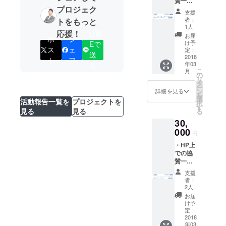
賛一覧
プロジェク
にお名
支援
前掲載
者：
トをもっと
・第5回
1人
応援！
トラッ
LIN
お届
ポ
シ
クドラ
け予
Eで
イバー
ス
ェ
定：
送
甲子園
2018
ト
ア
年03
る
DVD送
こ
月
付 第五
の
リ
回ト
タ
ー
ラック
ン
詳細を見る
を
ドライ
選
活動報告一覧を
プロジェクトを
択
バー甲
す
見る
見る
る
子園開
30,
催後、
編集さ
000
円
れた
・HP上
DVDを
での協
お届け
賛一覧
いたし
にお名
ます。
支援
前掲載
者：
・第5回
2人
トラッ
お届
クドラ
け予
イバー
定：
甲子園
2018
年03
DVD送