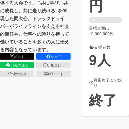
円
供する大会です。 “共に学び、共
に成長し、共に走り続ける”を体
まちづくり・地域活性化
現した同大会。トラックドライ
1%
バーがライフラインを支える社会
目標金額は
CAMPFIRE for Social Good
CAMPFIRE Creation
10,000,000円
的責任や、仕事への誇りを持って
CAMPFIREふるさと納税
machi-ya
コミュニティ
働いていることを多くの人に伝え
支援者数
る内容となっています。
9
人
ポスト
シェア
LINEで送る
URLコピー
埋め込み
QRコード
募集終了まで残
り
終了