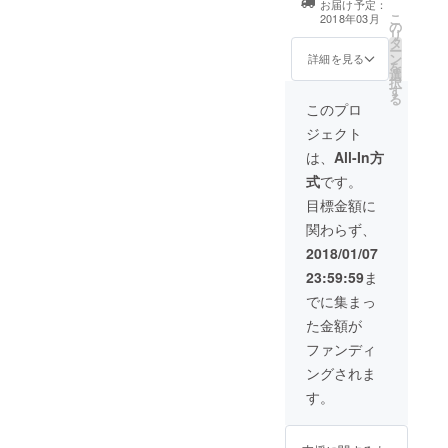
バー甲子園DVD
お届け予定：
が、1月15日ま
載（貴社ロゴ）
送付 ※注意※パン
こ
2018年03月
でにデータの確
の
・大会当日 ス
フレットの記載
リ
認が出来ない場
タ
ライドでの紹
及び、スポン
ー
合、パンフレッ
ン
介 オープニン
詳細を見る
サーパネルに関
を
ト等への記載が
選
グ時 ・ステージ
しましては、募
択
出来ません。予
す
バックボード ・
集終了日翌日か
る
めご準備頂けま
スポンサーパネ
このプロ
ら、お名前等の
すようお願いい
ル掲載 ・パンフ
印刷用データ確
ジェクト
たします。HPに
レット ロゴ・
認をさせて頂き
関しましては、1
社名記載 １/２
は、
All-In方
ます。大変心苦
月15日を過ぎま
広告 ・チラシの
しくはあります
式
です。
しても掲載は可
同封 当日配布
が、1月15日ま
能でございま
パンフレット ・
目標金額に
でにデータの確
す。ご準備頂け
第5回トラックド
認が出来ない場
関わらず、
るようお願いい
ライバー甲子園
合、パンフレッ
たします。
DVD送付 ※注意※
2018/01/07
ト等への記載が
パンフレットの
出来ません。予
23:59:59
ま
記載及び、スポ
めご準備頂けま
ンサーパネルに
でに集まっ
すようお願いい
関しましては、
たします。HPに
た金額が
募集終了日翌日
関しましては、1
から、お名前等
ファンディ
月15日を過ぎま
の印刷用データ
しても掲載は可
ングされま
確認をさせて頂
能でございま
きます。大変心
す。
す。ご準備頂け
苦しくはありま
るようお願いい
すが、1月15日
たします。
までにデータの