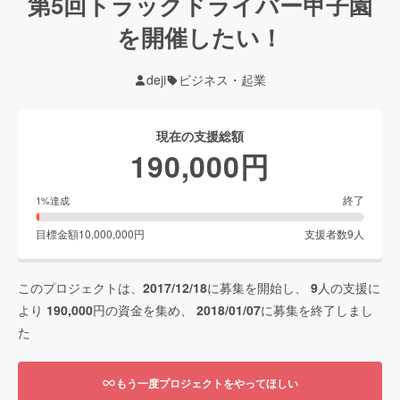
第5回トラックドライバー甲子園
を開催したい！
deji
ビジネス・起業
現在の支援総額
190,000
円
終了
1
%達成
目標金額
10,000,000
円
支援者数
9
人
このプロジェクトは、
2017/12/18
に募集を開始し、
9
人の支援に
より
190,000
円の資金を集め、
2018/01/07
に募集を終了しまし
た
もう一度プロジェクトをやってほしい