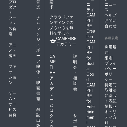
プロ
音
請
ニ
ニュー
ダク
楽
求
ティ
ス
ト
CAM
ヘルプ
クラウドファ
フー
チ
PFI
お問い
ンディングの
ド・
ャ
RE
合わせ
ノウハウを無
飲食
レ
Crea
料で学ぼう
店
ン
tion
各種規定
CAMPFIRE
ジ
CAM
アカデミー
アニ
ス
利用規
PFI
メ・
ポ
約
RE
漫画
ー
CA
説
細則
for
ツ
MP
明
プライ
Soci
ファ
映
FI
会
バシー
al
ッ
像
RE
・
ポリ
Goo
ショ
・
ア
相
シー
d
ン
映
カ
談
特定商
CAM
画
デ
会
取引法
PFI
ゲー
書
ミ
に基づ
RE
ム・
籍
ー
く表記
for
サー
・
と
情報セ
Ente
ビス
雑
は
キュリ
rtain
開発
誌
ク
サ
ティ方
men
出
ラ
ポ
針
t
版
ウ
ー