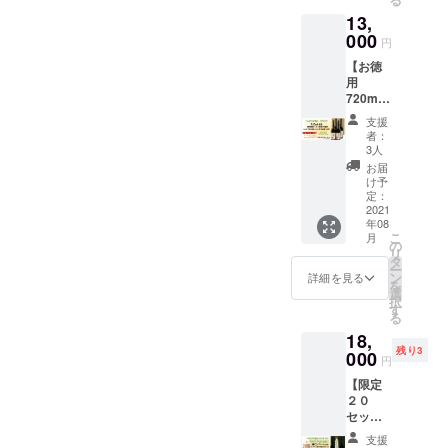
はメッ
の場所
13,
セージ
へ送り
でお知
000
たい」
円
らせく
と思っ
【お徳
ださ
て頂い
用
い。 ・
ている
720ml4
Party
方向け
本セッ
Goddes
のプラ
支援
ト】
s
ンで
者：
720ml
UZUME
す。 想
3人
４本＋
for
いや製
お届
オリジ
Relaxat
品、
け予
ナルエ
ion
定：
サービ
コバッ
2021
Level 3
スなど
年08
クを 宅
純米大
にご共
こ
月
配用段
吟醸
の
感いた
リ
ボール
300ml ×
タ
だき
ー
カート
1本 ・
ン
「応援
詳細を見る
を
ンで指
Party
選
しても
択
定の住
Goddes
す
良い
る
所にお
s
な」と
18,
届けし
UZUME
感じた
残り3
ます。
000
for
方は是
円
・Party
Relaxat
非、こ
【限定
Goddes
ion
の宣伝
２０
s
Level 2
応援プ
セッ
UZUME
純米吟
ランを
ト】３
for
醸
よろし
支援
レベル