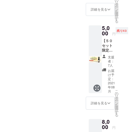
リ
多彩な味わ
・Party
タ
ー
Goddes
いに挑戦し
ン
詳細を見る
を
s
選
ています。
択
UZUME
す
る
日本酒は、
for
5,0
Relaxat
料理や人、
残り43
ion
00
円
「美味し
Level 3
【５０
い」文化と
純米大
セット
吟醸
の出会いを
限定】
300ml ×
通して、世
Party
1本 ・
支援
Goddes
Party
界を広げて
者：
s
Goddes
7人
くれる飲み
UZUME
s
お届
物だと考
for
UZUME
け予
Relaxat
for
定：
え、これか
ion
2021
Relaxat
らも、新し
年08
Level3
ion
こ
月
純米大
い「美味し
Level 2
の
リ
吟醸
純米吟
タ
い」との出
ー
720ml 1
醸
ン
詳細を見る
を
会いを届け
本を1本
300ml ×
選
択
箱でご
1本 *配
す
る一本を醸
る
指定の
送先
し続けま
8,0
住所に
は、日
す。
お届け
00
本国内
円
しま
のみご