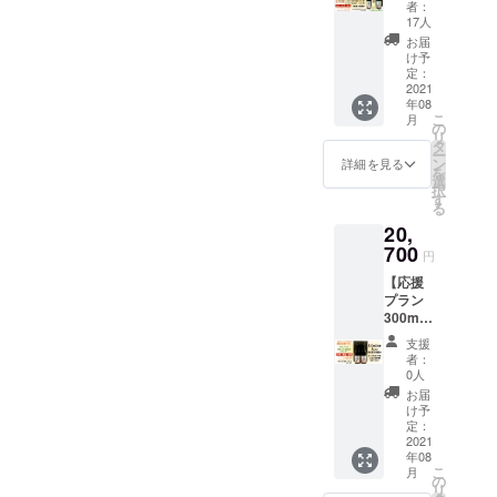
Relaxat
300ml ×
くお願
者：
コンプ
ion
1本
17人
い致し
リート
Level 3
※「応援
ます。
お届
セット
純米大
した
け予
贈り物
各レベ
吟醸
定：
い！」
として
ル1本ず
2021
720ml ×
または
送りた
年08
つ３本
２本 ・
「複数
い方が
こ
月
+
Party
の
の場所
いる場
リ
Relaxat
Goddes
タ
へ送り
合、送
ー
ionの
s
ン
たい」
詳細を見る
りたい
を
ちょっ
UZUME
選
と思っ
お相手
択
と変
for
す
て頂い
の情報
る
わった
Relaxat
ている
をそれ
20,
希少な
ion
方向け
ぞれご
酒粕＋
700
Level 2
のプラ
指定く
円
オリジ
純米吟
ンで
ださ
【応援
ナル
醸
す。 想
い。 ご
プラン
グッズ
720ml ×
いや製
指定が
300ml×
を3本箱
２本 ・
品、
ない場
5セッ
で指定
オリジ
サービ
合は
支援
ト】
住所に
ナルエ
スなど
者：
SNSで
300ml 2
お届け
コバッ
0人
にご共
一般公
本を2本
しま
ク *配送
感いた
お届
募して
箱に入
す。 ・
先は、
け予
だき
抽選に
れて５
Party
定：
日本国
「応援
当たっ
件の宛
2021
Goddes
内のみ
しても
た人へ
年08
先にお
s
ご指定
良い
お届け
こ
月
送りし
UZUME
の
いただ
な」と
しま
リ
ます。
for