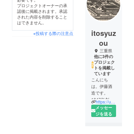
プロジェクトオーナーの承
認後に掲載されます。承認
された内容を削除すること
はできません。
itosyuz
※投稿する際の注意点
ou
三重県
他に3件の
プロジェク
トを掲載し
ています
こんにち
は。伊藤酒
造です。
1847年創
https://uzume-sake.com/
業。三重県
メッセー
四日市市
ジを送る
で、日本酒
を醸してい
ます。私た