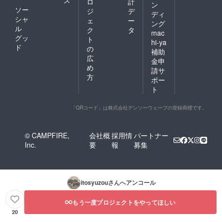
ロ
計
ン
ソー
ジ
デ
ディ
シャ
ェ
ー
ング
ル
ク
タ
mac
グッ
ト
hi-ya
ド
の
補助
広
金申
め
請サ
方
ポー
ト
「QRコード」は株式会社デンソーウェーブの登録商標です。
© CAMPFIRE,
会社概
採用情
パートナー
Inc.
要
報
募集
itosyuzou
さんへアンコール
もう一度プロジェクトをやってほしい
20