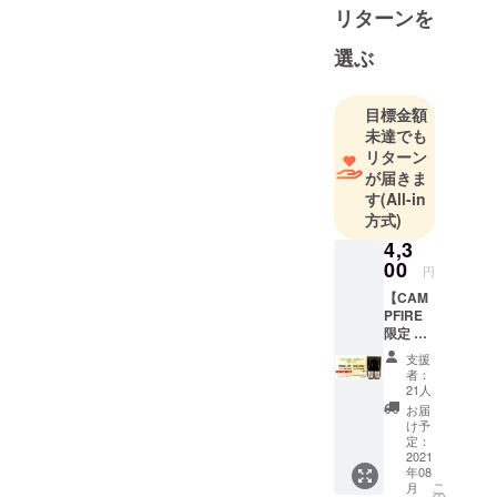
リターンを
ちは、「美
味しいは、
選ぶ
一つじゃな
い。」とい
目標金額
う考えのも
未達でも
と、一人ひ
リターン
とりが自分
が届きま
だけの「美
す
(All-in
味しい」と
方式)
出会える酒
4,3
蔵を目指
00
円
し、伝統的
【CAM
な酒造りを
PFIRE
限定 お
大切に受け
試しサ
継ぎなが
支援
イズ】
者：
ら、定番の
300ml 2
21人
本 を2
日本酒から
お届
本箱で
け予
瓶内二次発
指定住
定：
酵のAWA
所にお
2021
年08
届けし
酒、まで、
こ
月
ます。
の