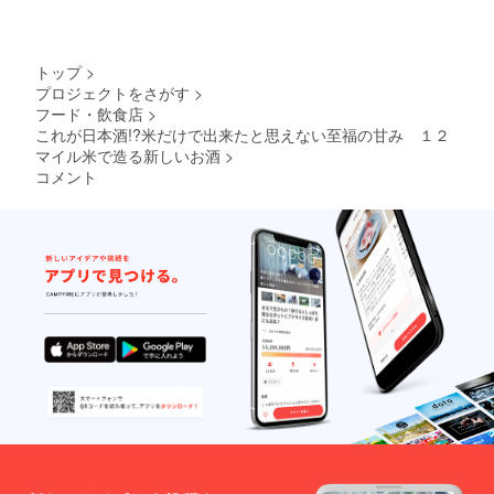
300ml ×
い方が
お届け
るかは
１本 ・
いる場
しま
全て運
Party
合、送
す。
営者に
Goddes
りたい
（例）
任せ
トップ
>
s
お相手
・1本は
る。
プロジェクトをさがす
>
UZUME
の情報
自分の
（SNS
フード・飲食店
>
for
をそれ
住所へ
で一般
Relaxat
これが日本酒!?米だけで出来たと思えない至福の甘み １２
ぞれご
送り、
公募 ）
ion
指定く
マイル米で造る新しいお酒
>
残りは
【ご住
Level 2
ださ
他の配
所をご
コメント
純米吟
い。 ご
送先を
指定す
醸
指定が
指定し
る場
300ml ×
ない場
てそれ
合】 送
１本 ・
合は
ぞれ送
り先を
オリジ
SNSで
る。 ・
指定す
ナル
一般公
1～3
る場
グッズ
募して
セット
合、備
・
抽選に
を誰に
考欄か
Relaxat
当たっ
配送す
CAMPF
ionの
た人へ
るかは
IREの
ちょっ
お届け
全て運
メッ
と変
しま
営者に
セージ
わった
す。
任せ
機能 で
希少な
（例）
る。
『お名
酒粕 オ
・1本は
（SNS
前・ご
リジナ
自分の
で一般
住所・
ルグッ
住所へ
公募 ）
連絡
ズと
送り、
【ご住
先』を