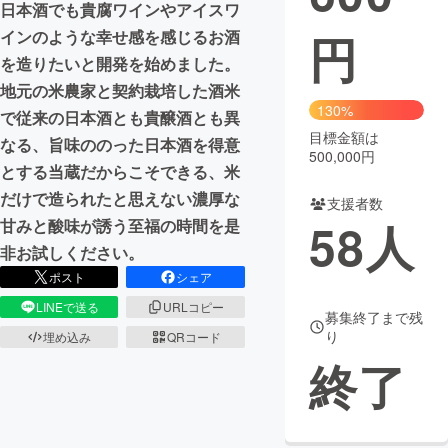
日本酒でも貴腐ワインやアイスワ
円
インのような幸せ感を感じるお酒
まちづくり・地域活性化
を造りたいと開発を始めました。
地元の米農家と契約栽培した酒米
CAMPFIRE for Social Good
CAMPFIRE Creation
130%
で従来の日本酒とも貴醸酒とも異
CAMPFIREふるさと納税
machi-ya
コミュニティ
目標金額は
なる、旨味ののった日本酒を得意
500,000円
とする当蔵だからこそできる、米
だけで造られたと思えない濃厚な
支援者数
58
人
甘みと酸味が誘う至福の時間を是
非お試しください。
ポスト
シェア
LINEで送る
URLコピー
募集終了まで残
り
埋め込み
QRコード
終了