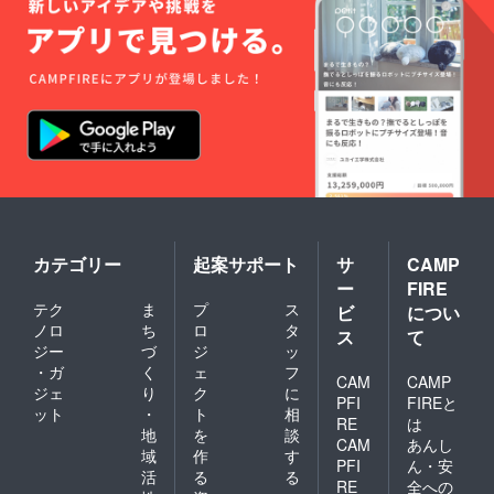
Relaxat
残りは
所をご
お知ら
ionの
他の配
指定す
せくだ
ちょっ
送先を
る場
さい。 *
と変
指定し
合】 送
配送先
わった
てそれ
り先を
は、日
希少な
ぞれ送
指定す
本国内
酒粕 を
る。 ・
る場
のみご
お付け
1～5
合、備
指定い
しま
セット
考欄か
ただけ
す。 *配
を誰に
CAMPF
ます。
送先
配送す
IREの
は、日
るかは
メッ
本国内
全て運
セージ
のみご
営者に
機能 で
指定い
任せ
『お名
カテゴリー
起案サポート
サ
CAMP
ただけ
る。
前・ご
ー
FIRE
ます。
（SNS
住所・
テク
ま
プ
ス
ビ
につい
で一般
連絡
公募 ）
ノロ
ち
ロ
タ
先』を
ス
て
【ご住
お知ら
ジー
づ
ジ
ッ
所をご
せくだ
・ガ
く
ェ
フ
CAM
CAMP
指定す
さい。 *
ジェ
り
ク
に
る場
配送先
PFI
FIREと
ット
・
ト
相
合】 送
は、日
RE
は
地
を
談
り先を
本国内
CAM
あんし
指定す
のみご
域
作
す
PFI
ん・安
る場
指定い
活
る
る
RE
全への
合、備
ただけ