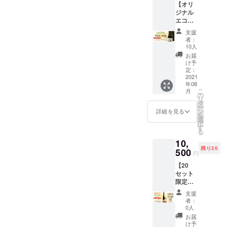
【オリ
す。 *配
指定い
ジナル
送先
ただけ
エコ
は、日
ます。
バック
本国内
支援
付き】
のみご
者：
720ml 2
指定い
10人
本＋オ
ただけ
お届
リジナ
ます。
け予
ルエコ
定：
バック
2021
年08
を2本箱
こ
月
で指定
の
リ
住所に
タ
ー
届けし
ン
詳細を見る
を
ます。
選
択
・Party
す
る
Goddes
10,
s
残り20
UZUME
500
円
for
【20
Relaxat
セット
ion
限定】
Level 3
Party
純米大
支援
Goddes
吟醸
者：
s
720ml ×
0人
UZUME
1本 ・
お届
for
Party
け予