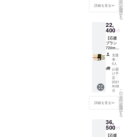
タ
けま
感じた
す。
ー
お届け
Relaxat
ン
す。
詳細を見る
方は是
（例）
を
先は備
ion
選
非、こ
・1本は
択
考欄、
Level 5
す
の宣伝
自分の
る
もしく
純米大
応援プ
住所へ
22,
はメッ
吟醸
ランを
送り、
セージ
400
300ml ×
よろし
円
残りは
でお知
１本 ・
くお願
他の配
【応援
らせく
Party
い致し
送先を
プラン
ださ
Goddes
ます。
指定し
720ml×
い。 ・
s
贈り物
てそれ
3セッ
Party
UZUME
として
支援
ぞれ送
ト】
Goddes
for
者：
送りた
る。 ・
720ml 2
s
Relaxat
0人
い方が
1～3
本を2本
UZUME
ion
お届
いる場
セット
箱で３
for
Level 3
け予
合、送
を誰に
件の宛
Relaxat
定：
純米大
りたい
配送す
先にお
2021
ion
吟醸
お相手
るかは
年08
送りし
Level 3
720ml ×
の情報
全て運
こ
月
ます。
純米大
の
１本 ・
をそれ
営者に
リ
お届け
吟醸
タ
Party
ぞれご
任せ
ー
先は備
300ml ×
ン
Goddes
詳細を見る
指定く
る。
を
考欄、
1本 ・
選
s
ださ
（SNS
択
もしく
Party
す
UZUME
い。 ご
で一般
る
はメッ
Goddes
for
指定が
公募 ）
36,
セージ
s
Relaxat
ない場
【ご住
でお知
500
UZUME
ion
円
合は
所をご
らせく
for
Level 2
SNSで
指定す
【応援
ださ
Relaxat
純米吟