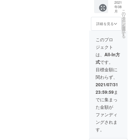
る。
お手土
2021
Level 3
または
「応援
は、日
（SNS
年08
産、贈
純米大
「複数
しても
本国内
こ
で一般
月
り物に
吟醸
の
の場所
良い
のみご
リ
公募 ）
いかが
720ml ×
タ
へ送り
な」と
指定い
ー
【ご住
でしょ
1本 ・
ン
たい」
詳細を見る
感じた
ただけ
を
所をご
うか？
Party
選
と思っ
方は是
ます。
択
指定す
各レベ
Goddes
す
て頂い
非、こ
る
る場
ル1本ず
s
ている
このプロ
の宣伝
合】 送
つ３本
UZUME
方向け
応援プ
り先を
ジェクト
+
for
のプラ
ランを
指定す
Relaxat
Relaxat
ンで
は、
All-In方
よろし
る場
ionの
ion
す。 想
くお願
合、備
式
です。
ちょっ
Level 2
いや製
い致し
考欄か
と変
純米吟
品、
目標金額に
ます。
CAMPF
わった
醸
サービ
贈り物
IREの
関わらず、
希少な
720ml ×
スなど
として
メッ
酒粕＋
1本
にご共
2021/07/31
送りた
セージ
オリジ
※「応援
感いた
い方が
機能 で
23:59:59
ま
ナル
した
だき
いる場
『お名
グッズ
い！」
「応援
でに集まっ
合、送
前・ご
を3本箱
または
しても
りたい
住所・
た金額が
で５
「複数
良い
お相手
連絡
箱 指
の場所
な」と
ファンディ
の情報
先』を
定住所
へ送り
感じた
をそれ
お知ら
ングされま
にお届
たい」
方は是
ぞれご
せくだ
けしま
と思っ
非、こ
す。
指定く
さい。
す。
て頂い
の宣伝
ださ
（配送
【セッ
ている
応援プ
い。 ご