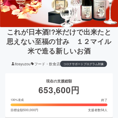
これが日本酒!?米だけで出来たと
思えない至福の甘み １２マイル
米で造る新しいお酒
itosyuzou
フード・飲食店
コロナサポートプログラム対象
現在の支援総額
653,600
円
終了
130
%達成
目標金額
500,000
円
支援者数
58
人