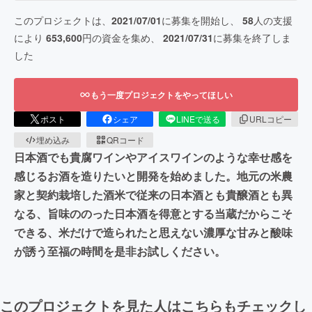
このプロジェクトは、
2021/07/01
に募集を開始し、
58
人の支援
により
653,600
円の資金を集め、
2021/07/31
に募集を終了しま
した
もう一度プロジェクトをやってほしい
ポスト
シェア
LINEで送る
URLコピー
埋め込み
QRコード
日本酒でも貴腐ワインやアイスワインのような幸せ感を
感じるお酒を造りたいと開発を始めました。地元の米農
家と契約栽培した酒米で従来の日本酒とも貴醸酒とも異
なる、旨味ののった日本酒を得意とする当蔵だからこそ
できる、米だけで造られたと思えない濃厚な甘みと酸味
が誘う至福の時間を是非お試しください。
このプロジェクトを見た人はこちらもチェックし