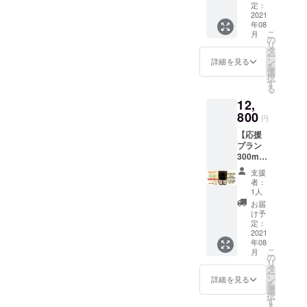
Relaxat
Goddes
定：
ion
2021
s
年08
Level3
UZUME
こ
月
純米大
for
の
リ
吟醸
Relaxat
タ
ー
375ml 1
ion
ン
詳細を見る
を
本 クリ
Level 2
選
択
アケー
純米吟
す
る
ス入り
醸
12,
を3か所
720ml ×
にお送
800
1本 ・
円
りしま
オリジ
【応援
す。お
ナルエ
プラン
届け先
コバッ
300ml×
は備考
ク *配送
３セッ
欄、も
先は、
支援
ト】
しくは
日本国
者：
300ml 2
メッ
内のみ
1人
本を2本
セージ
ご指定
お届
箱で３
でお知
いただ
け予
件の宛
らせく
定：
けま
先にお
2021
ださ
す。
年08
送りし
い。
こ
月
ます。
※「応援
の
リ
お届け
した
タ
ー
先は備
い！」
ン
詳細を見る
を
考欄、
または
選
択
もしく
「複数
す
る