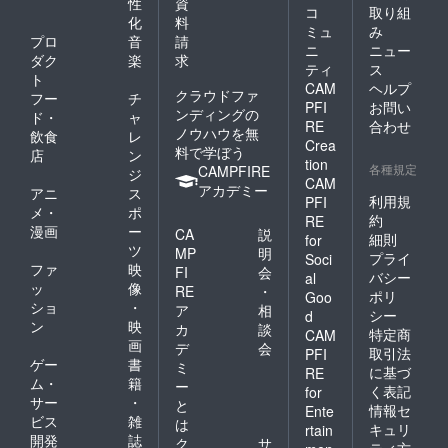
性
資
考欄か
コ
取り組
ます。
化
料
CAMPF
ミュ
み
プロ
音
請
IREの
ニ
ニュー
メッ
ダク
楽
求
ティ
ス
セージ
ト
CAM
ヘルプ
機能 で
クラウドファ
フー
チ
『お名
PFI
お問い
ンディングの
ド・
ャ
前・ご
RE
合わせ
ノウハウを無
飲食
レ
住所・
Crea
料で学ぼう
連絡
店
ン
tion
各種規定
先』を
CAMPFIRE
ジ
CAM
お知ら
アカデミー
アニ
ス
利用規
PFI
せくだ
メ・
ポ
さい。 *
約
RE
漫画
ー
CA
説
配送先
細則
for
ツ
は、日
MP
明
プライ
Soci
本国内
ファ
映
FI
会
バシー
al
のみご
ッ
像
RE
・
ポリ
Goo
指定い
ショ
・
ア
相
ただけ
シー
d
ン
映
カ
談
ます。
特定商
CAM
画
デ
会
取引法
PFI
ゲー
書
ミ
に基づ
RE
ム・
籍
ー
く表記
for
サー
・
と
情報セ
Ente
ビス
雑
は
キュリ
rtain
開発
誌
ク
サ
ティ方