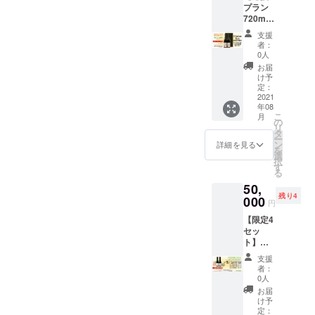
一般公
る場
プラン
い。 ・
ion
醸
募して
合】 送
720ml×
Party
Level 2
720ml ×
抽選に
り先を
5セッ
Goddes
純米吟
１本 ・
支援
当たっ
指定す
ト】
s
醸
オリジ
者：
た人へ
る場
720ml 2
UZUME
300ml ×
0人
ナル
お届け
合、備
本を2本
for
1本
グッズ
お届
しま
考欄か
箱で５
Relaxat
※「応援
け予
・
す。
CAMPF
件の宛
ion
定：
した
Relaxat
（例）
IREの
先にお
2021
Level 3
い！」
ionの
・1本は
メッ
年08
送りし
純米大
または
ちょっ
自分の
こ
セージ
月
ます。
吟醸
の
「複数
と変
住所へ
リ
機能 で
お届け
720ml ×
タ
の場所
わった
送り、
ー
『お名
先は備
1本 ・
ン
へ送り
詳細を見る
希少な
残りは
を
前・ご
考欄、
Party
選
たい」
酒粕 オ
他の配
択
住所・
もしく
Goddes
す
と思っ
リジナ
送先を
る
連絡
はメッ
s
て頂い
ルグッ
指定し
先』を
50,
セージ
UZUME
ている
ズと
てそれ
お知ら
残り4
でお知
000
for
方向け
Relaxat
円
ぞれ送
せくだ
らせく
Relaxat
のプラ
ionの
る。 ・
さい。 *
【限定4
ださ
ion
ンで
ちょっ
1～3
配送先
セッ
い。 ・
Level 2
す。 想
と変
セット
は、日
ト】３
Party
純米吟
いや製
わった
を誰に
本国内
レベル
Goddes
醸
品、
希少な
支援
配送す
のみご
コンプ
s
720ml ×
サービ
者：
酒粕 を
るかは
指定い
リート
UZUME
1本
0人
スなど
お付け
全て運
ただけ
mini 3
for
※「応援
にご共
お届
しま
営者に
ます。
本セッ
Relaxat
した
け予
感いた
す。 *配
任せ
ト×５箱
ion
定：
い！」
だき
送先