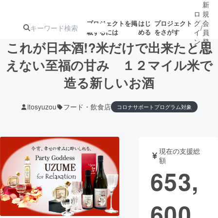
新
ロ
規
グ
会
プロジェクトを掲
はじ
プロジェクト
/
載するには
める
をさがす
イ
員
ン
登
これが日本酒!?米だけで出来たと思
録
えない至福の甘み １２マイル米で
造る新しいお酒
人気のプロ
注目のリ
注目の新着プロ
募集終了が近いプ
もうすぐ公開
ジェクト
ターン
ジェクト
ロジェクト
されます
itosyuzou
フード・飲食店
コロナサポートプログラム対象
アート・写真
音楽
現在の支援総
テクノロジー・ガジェット
ゲーム・サ
額
653,
映像・映画
書籍・雑誌
600
ビジネス・起業
チャレンジ