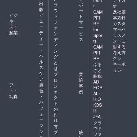
men
出
ラ
ポ
針
t
版
ウ
ー
反社基
CAM
ビジ
ビ
ド
ト
本方針
PFI
ネ
ュ
フ
サ
カスタ
RE
ス・
ー
ァ
ー
マーハ
for
起業
テ
ン
ビ
ラスメ
Spor
ィ
デ
ス
ントに
ts
ー
ィ
対する
CAM
・
ン
考え方
PFI
ヘ
グ
クッ
RE
ル
と
キーポ
ふる
ス
は
リシー
さと
ケ
プ
実
納税
ア
ロ
施
AD
アー
舞
ジ
事
FOR
ト・
台
ェ
例
ALL
写真
・
ク
HIO
パ
ト
KOS
フ
の
HI
ォ
作
JFA
ー
り
クラ
マ
方
ウド
ン
プ
統
ファ
ス