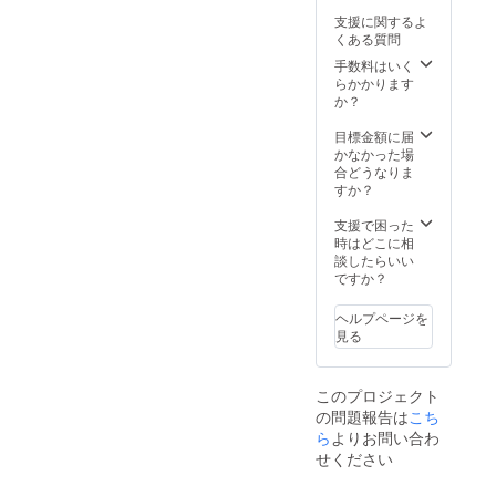
先は、
ト内
方向け
ランを
指定が
支援に関するよ
日本国
容】→
のプラ
よろし
ない場
くある質問
内のみ
こちら
ンで
くお願
合は
ご指定
が５組
す。 想
手数料はいく
い致し
SNSで
いただ
届きま
いや製
らかかります
ます。
一般公
けま
す。 ・
品、
か？
贈り物
募して
す。）
Party
サービ
として
抽選に
Goddes
スなど
目標金額に届
送りた
当たっ
s
にご共
かなかった場
い方が
た人へ
UZUME
感いた
合どうなりま
いる場
お届け
for
だき
すか？
合、送
しま
Relaxat
「応援
りたい
す。
ion
しても
支援で困った
お相手
（例）
Level 5
良い
時はどこに相
の情報
・1本は
純米大
な」と
談したらいい
をそれ
自分の
吟醸
感じた
ですか？
ぞれご
住所へ
150ml ×
方は是
指定く
送り、
１本 ・
非、こ
ださ
残りは
ヘルプページを
Party
の宣伝
い。 ご
他の配
見る
Goddes
応援プ
指定が
送先を
s
ランを
ない場
指定し
UZUME
よろし
合は
てそれ
このプロジェクト
for
くお願
SNSで
ぞれ送
の問題報告は
こち
Relaxat
い致し
一般公
る。 ・
ion
ら
よりお問い合わ
ます。
募して
1～5
Level 3
贈り物
抽選に
せください
セット
純米大
として
当たっ
を誰に
吟醸
送りた
た人へ
配送す