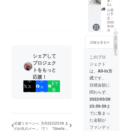
使って
援いた
者：
しくは
AMOの
み、サ
いただ
2人
だいた
お名前
活動を
イズの
けま
方には
お届
の表
応援し
選択が
す。
け予
映像の
記、
たい！
必要と
定：
ネック
配信リ
"Giselle
と思っ
2022
なりま
部分の
ンクを
年05
"の撮影
てくだ
す。 ◉
ボタン
お届け
こ
月
の裏側
さる方
セット
の
は、プ
し、期
リ
動画と
へ。 ス
内容 ①
タ
ラス
間中何
ー
個別で
ポン
ポスト
ン
チック
詳細を見る
度もご
を
撮影し
サーと
カード
選
ではな
覧いた
択
たお礼
してオ
３枚
す
く一つ
だけま
る
シェアして
の動
ンライ
セット
一つ少
このプロ
す。期
画、"Gi
ンパ
②ス
しずつ
間は１
プロジェク
ジェクト
selle"の
フォー
テッ
色味が
週間を
トをもっと
パ
マン
カー２
違う自
は、
All-In方
予定し
フォー
ス"Gise
枚 ③オ
然の貝
ており
応援！
LIN
式
です。
マンス
lle"の動
ンライ
ボタン
ポ
シ
ます
Eで
映像リ
画の最
ンパ
にこだ
目標金額に
が、動
ス
ェ
ンク、
後に大
フォー
送
わりま
画サイ
関わらず、
ト
ア
The
きく会
マンス
した。
トの都
る
AMOブ
社名も
"Giselle
ブラン
2022/03/28
合によ
ランド
しくは
" チケッ
ドタグ
り多少
23:59:59
ま
ステッ
お名前
ト ④
が服の
予定よ
カー３
の表
シース
外につ
でに集まっ
り変わ
枚セッ
記、
ルー
いてい
ること
た金額が
ト、そ
"Giselle
トップ
ます
があり
応援リターンへ
5月22日23:59 ま
して直
"の撮影
ス １点
が、こ
ファンディ
ます。
のお礼のメール
で！ "Giselle"
筆のお
の裏側
◯シー