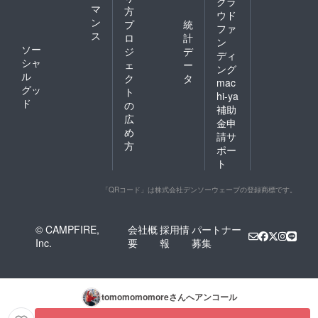
いませ
クラ
マ
方
ん。 ま
ウド
ン
た縫製
プ
統
ファ
の関係
ス
ロ
計
ン
によ
ソー
ジ
デ
ディ
り、リ
シャ
ェ
ー
ング
ターン
ル
ク
タ
のお届
mac
グッ
ト
けが
hi-ya
ド
１ヶ月
の
補助
前後左
広
金申
右する
め
請サ
可能性
方
があり
ポー
ます
ト
が、そ
の場合
「QRコード」は株式会社デンソーウェーブの登録商標です。
はメー
ルにて
ご連絡
させて
© CAMPFIRE,
会社概
採用情
パートナー
いただ
Inc.
要
報
募集
きま
す。ご
了承く
ださ
い。
tomomomomore
さんへアンコール