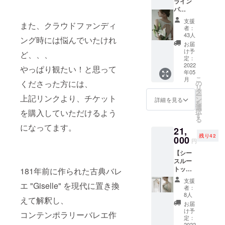
ライン
セット
パ
と、The
フォー
AMOの
支援
また、クラウドファンディ
マンス
思いが
者：
"Giselle
詰まっ
43人
ング時には悩んでいたけれ
" チケッ
たス
お届
ト】
テッ
け予
ど、、、
First
カーを
定：
Collecti
2022
お届け
やっぱり観たい！と思って
年05
onの
させて
こ
月
テーマ
くださった方には、
いただ
の
リ
のクラ
きま
タ
ー
上記リンクより、チケット
シック
す。 ポ
ン
詳細を見る
を
バレエ
スト
選
択
を購入していただけるよう
の「ジ
カー
す
る
ゼル」
ド：
になってます。
21,
をコン
First
残り42
セプト
000
Collecti
円
に、ダ
onの
【シー
ンサー
テー
スルー
村中智
マ、人
トップ
181年前に作られた古典バレ
が踊る
間から
ス】 ◯
映像作
妖精に
支援
エ "Giselle" を現代に置き換
アイテ
品をお
なりな
者：
ム説明
届けし
がらも
8人
えて解釈し、
First
ます。
変わら
お届
Colletci
劇場に
ぬ愛を
け予
コンテンポラリーバレエ作
on
舞台を
定：
信じ続
2022