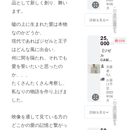
"Giselle
見に行
けるジ
品として新しく創り、舞い
年06
" より、
くよう
ゼルの
こ
月
シース
に、サ
ます。
の
世界を
リ
ルー
ポート
タ
写真か
ー
トップ
してく
ン
ら感じ
詳細を見る
を
嘘の上に生まれた愛は本物
スにな
れた方
選
てもら
択
りま
のみが
す
えれ
る
なのかどうか、
す。 柔
見られ
ば、、
25,
らかい
るオン
、部屋
現代であればジゼルと王子
残り25
透け感
000
ライン
に飾る
円
のある
パ
こと
はどんな風に出会い、
【ジゼ
チュー
フォー
も、大
ル
ル素
マンス
何に間を隔たれ、それでも
切な誰
CAMPF
材、肩
の映像
かへ愛
IRE特別
から手
愛を誓いたいと思ったの
です。
を伝え
支援
つめあ
首にか
支援者
るお手
者：
か、、、
わせ
けての
にはオ
5人
紙に
セッ
カーブ
ンライ
も、
お届
たくさんたくさん考察し、
ト】 ポ
が女性
ンでの
け予
使って
スト
らしさ
定：
リンク
もらえ
私なりの物語を作り上げま
カー
2022
と唯一
チケッ
ます。
年06
ド、ス
無二さ
トが
ステッ
した。
こ
月
テッ
を演出
の
メール
カー：
リ
カー、
しま
タ
で送ら
The
ー
シース
す。 ア
ン
れ、作
詳細を見る
AMOの
を
ルー
映像を通して見ている方の
ンニュ
選
品の映
想いの
択
トップ
イなカ
す
像をご
込めら
る
どこかの愛の記憶と繋がっ
ス、オ
ラーの
覧いた
れたロ
ンライ