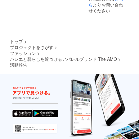
ボタン
チケッ
１ヶ月
して直
ら
よりお問い合わ
の誤差
◯サイ
トはク
を予定
筆のお
は出て
ズにつ
せください
ラウド
してい
礼のお
くる可
いて
ファン
ます。
手紙を
能性が
S/Mサイ
ディン
映像に
お届け
ありま
ズ：着
グ終了
ついて
しま
す。 ま
丈
後も購
はメー
す。 備
た細か
50.5cm
入して
ルで、
考欄に
い仕様
、身幅
いただ
トップ
>
ステッ
て、表
が変更
41.2cm
ける機
プロジェクトをさがす
>
カーと
記希望
になる
、肩幅
会を作
ファッション
>
お手紙
の会社
可能性
32.6cm
る予定
は郵送
名やお
バレエと暮らしを近づけるアパレルブランド The AMO
>
があり
、袖丈
です
にてお
名前の
ます。
活動報告
73cm
が、
届けさ
記載を
このリ
M/Lサイ
4000円
せてい
お願い
ターン
ズ：着
で手に
ただき
しま
に、写
丈
してい
ます。
す。 撮
真に
52.5cm
ただけ
※映像の
影の裏
写って
、身幅
るのは
権利は
側動画
いるイ
43.2cm
このリ
The
とお礼
ンナー
、肩幅
ターン
AMOが
の動画
は含ま
33.6cm
のみ
所有し
は合わ
れませ
、袖丈
で、ク
ている
せて３
ん。 縫
74.3cm
ラウド
為、映
分ほ
製の関
※量産過
ファン
像を録
ど、"Gi
係によ
程によ
ディン
画した
selle"動
り、リ
り多少
グ終了
り、他
画をご
ターン
の誤差
後は
で共有
覧いた
のお届