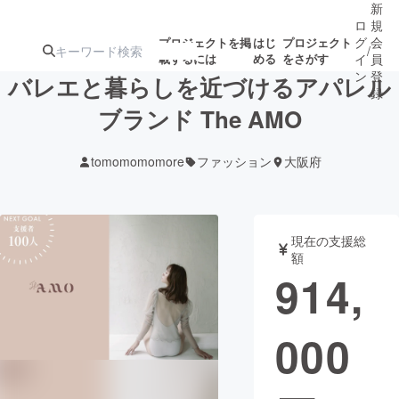
新
ロ
規
グ
会
プロジェクトを掲
はじ
プロジェクト
/
載するには
める
をさがす
イ
員
ン
登
バレエと暮らしを近づけるアパレル
録
ブランド The AMO
人気のプロ
注目のリ
注目の新着プロ
募集終了が近いプ
もうすぐ公開
tomomomomore
ファッション
大阪府
ジェクト
ターン
ジェクト
ロジェクト
されます
アート・写真
音楽
現在の支援総
額
914,
テクノロジー・ガジェット
ゲーム・サ
000
映像・映画
書籍・雑誌
ビジネス・起業
チャレンジ