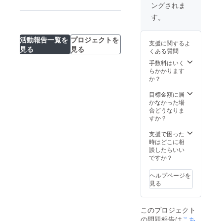
れは
ご了承
を送らせていた
公開終了まであ
ングされま
礼のお
動画と
スルー
踊って
くださ
だきました！
と3日！！！！！
手紙を
個別で
トップ
いると
す。
い。 ※
お届け
撮影し
スのサ
きに肌
映像の
しま
たお礼
イズに
に触れ
権利は
す。 備
の動
ついて
活動報告一覧を
プロジェクトを
て気に
The
支援に関するよ
考欄に
画、"Gi
S/Mサイ
ならな
見る
見る
AMOが
くある質問
て、表
selle"の
ズ：着
いよう
所有し
記希望
パ
丈
手数料はいく
に、と
ている
の会社
フォー
50.5cm
らかかります
いうバ
ため、
名やお
マンス
、身幅
か？
レエの
映像の
名前の
映像リ
41.2cm
レオ
複製や
記載を
ンク、
、肩幅
目標金額に届
タード
他で共
お願い
普段誰
32.6cm
かなかった場
のタグ
有する
しま
にも見
、袖丈
合どうなりま
の付け
ことは
す。 撮
せるこ
73cm
すか？
方から
ご遠慮
影の裏
とのな
M/Lサイ
着想を
くださ
側動画
い踊り
ズ：着
支援で困った
得てい
い。 映
とお礼
を作る
丈
時はどこに相
ます。
像を見
の動画
までの
52.5cm
談したらいい
◯素材
るため
は合わ
構成メ
、身幅
ですか？
混率に
にイン
せて３
モの一
43.2cm
ついて
ター
分ほ
部、The
、肩幅
チュー
ネット
ヘルプページを
ど、"Gi
AMOブ
33.6cm
ル：ナ
を使え
見る
selle"動
ランド
、袖丈
イロン
る環境
画をご
ステッ
74.3cm
100％
が必要
覧いた
カー３
※量産過
ボタ
となり
このプロジェクト
だける
枚セッ
程によ
ン：貝
ます。
の問題報告は
こち
期間は
ト、そ
り多少