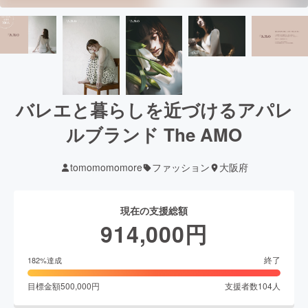
バレエと暮らしを近づけるアパレ
ルブランド The AMO
tomomomomore
ファッション
大阪府
現在の支援総額
914,000
円
終了
182
%達成
目標金額
500,000
円
支援者数
104
人