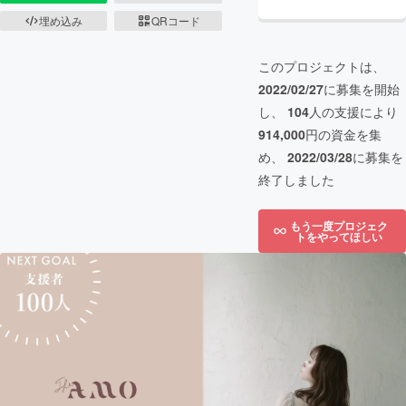
埋め込み
QRコード
このプロジェクトは、
2022/02/27
に募集を開始
し、
104
人の支援により
914,000
円の資金を集
め、
2022/03/28
に募集を
終了しました
もう一度プロジェク
トをやってほしい