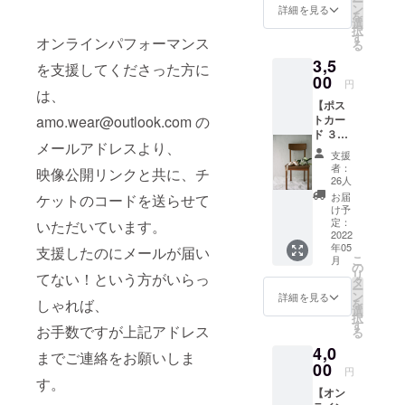
ー
メール
ン
詳細を見る
いと色々な
を
にて直
選
分野で活動
択
接お礼
す
オンラインパフォーマンス
る
のメッ
3,5
セージ
を支援してくださった方に
をお届
00
円
けさせ
は、
【ポス
ていた
amo.wear@outlook.com の
トカー
だきま
ド ３枚
す。
メールアドレスより、
& ス
3000円
支援
テッ
から好
者：
映像公開リンクと共に、チ
カー
きなだ
26人
セッ
け支援
お届
ケットのコードを送らせて
ト】
してい
け予
The
ただけ
定：
いただいています。
AMOの
2022
ます。
年05
First
支援したのにメールが届い
そのお
こ
月
Collecti
気持ち
の
リ
てない！という方がいらっ
on
に感謝
タ
ー
"Giselle
です！
ン
詳細を見る
しゃれば、
を
(ジゼ
選
択
ル)" の
す
お手数ですが上記アドレス
る
写真を
4,0
使った
までご連絡をお願いしま
ポスト
00
円
カード
す。
【オン
３枚