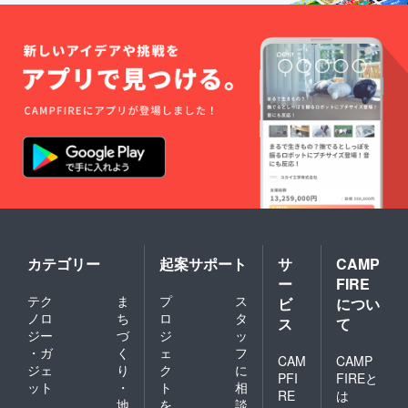
は出て
5000円
するこ
だける
けが
くる可
(税込)で
とはご
期間は
１ヶ月
能性が
販売予
遠慮く
１ヶ月
前後左
ありま
定で
ださ
を予定
右する
す、ご
す。
い。 映
してい
可能性
了承く
像を見
ます。
があり
ださ
るため
映像に
ます
い。 ◯
にイン
ついて
が、 そ
原産
ター
はメー
の場合
国：日
ネット
ルで、
はメー
本 ◯洗
を使え
ステッ
ルにて
濯方法
る環境
カーと
ご連絡
につい
が必要
お手
させて
て ネッ
となり
紙、構
いただ
トに入
ます。
成メモ
きま
れて手
動画の
につい
す。ご
洗い
長さや
ては郵
了承く
コース
ご覧い
送にて
ださ
カテゴリー
起案サポート
サ
CAMP
でその
ただけ
お届け
い。
ままお
ー
FIRE
る期間
させて
洗濯可
テク
ま
プ
ス
ビ
につい
等、動
いただ
能で
ノロ
ち
ロ
タ
画サイ
きま
す。 ク
ス
て
トの規
す。 ※
ジー
づ
ジ
ッ
リーニ
約に変
映像の
ングの
・ガ
く
ェ
フ
CAM
CAMP
更が
権利は
必要は
ジェ
り
ク
に
あった
The
PFI
FIREと
ありま
ット
・
ト
相
場合な
AMOが
せん。
RE
は
地
を
談
ど多少
所有し