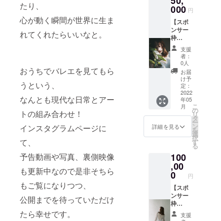
50,
ため、
だくこ
ゴス
たり、
ンパ
000
下に着
とが可
テッ
円
フォー
るもの
能で
カー。
心が動く瞬間が世界に生ま
【スポ
マンス
によっ
す。 今
このス
ンサー
"Giselle
て雰囲
回のた
れてくれたらいいなと。
テッ
枠
" チケッ
気がガ
めに、
カーを
Margue
ト全て
ラリと
２００
見るた
支援
rite】
をセッ
変わり
年前に
者：
びに、
The
トにし
ます。
0人
作られ
愛を
AMOの
おうちでバレエを見てもら
てお届
シンプ
た古典
お届
持っ
活動を
けしま
ルに無
け予
バレエ
て、あ
うという、
応援し
す。そ
定：
地の似
「ジゼ
なた自
たい！
2022
れぞれ
た色で
ル」の
身の魅
なんとも現代な日常とアー
年05
と思っ
のアイ
合わせ
物語を
力を再
こ
月
てくだ
テムの
の
るのも
掘り下
トの組み合わせ！
確認さ
リ
さる方
説明に
タ
よし、
げ、現
せてく
ー
へ。 ス
ついて
ン
柄物を
詳細を見る
インスタグラムページに
代のジ
れる存
を
ポン
は、そ
選
加えて
ゼルと
在であ
択
サーと
て、
れぞれ
す
みるの
して３
るとい
る
してオ
のリ
もよ
分ほど
いな、
予告動画や写真、裏側映像
100
ンライ
ターン
し、 日
の舞を
という
ンパ
,00
ページ
常使い
作り上
気持ち
も更新中なので是非そちら
フォー
をご覧
0
も、そ
げま
で作り
円
マン
くださ
してエ
す。 映
まし
もご覧になりつつ、
ス"Gise
【スポ
い。 ※
レガン
像は5月
た。
lle"の動
ンサー
シース
トなお
公開までを待っていただけ
ごろに
画の最
枠
ルー
出かけ
配信予
後に会
Lily】
トップ
たら幸せです。
日にも
定、支
支援
社名も
The
スの