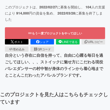
このプロジェクトは、
2022/02/27
に募集を開始し、
104
人の支援
により
914,000
円の資金を集め、
2022/03/28
に募集を終了しま
した
もう一度プロジェクトをやってほしい
ポスト
シェア
LINEで送る
URLコピー
埋め込み
QRコード
自分という存在に自信を持って、自由に心躍る毎日を過
ごしてほしい、、、ストイックに魅せ方にこだわる現役
バレエダンサーの村中智が身体のラインから着心地まで
とことんこだわったアパレルブランドです。
このプロジェクトを見た人はこちらもチェックし
ています