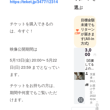
https://teket.jp/3477/12314
て、イタリ
選ぶ
アローマの
バレエ団に
目標金額
入団し、そ
チケットを購入できるの
未達でも
こでイタリ
リターン
は、今すぐ！
ア中を回る
が届きま
70以上の公
す
(All-in
演に立つ。
方式)
今は日本を
映像公開期間は
3,0
拠点に移
00
円
し、ダン
5月13日(金) 20:00〜 5月22
【応援
サーとして
してる
日(日) 23:59 までとなってい
よのリ
舞台に立ち
ター
ます。
支援
続けながら
ン】 応
者：
援して
「日常に
24人
るよー
チケットをお持ちの方は、
お届
アートを」
という
け予
を軸にアー
期間中何度でもご覧いただ
お気持
定：
ちと支
2022
トで心を躍
けます。
年04
援に、
らせる人が
こ
月
村中智
の
リ
増えてほし
より
タ