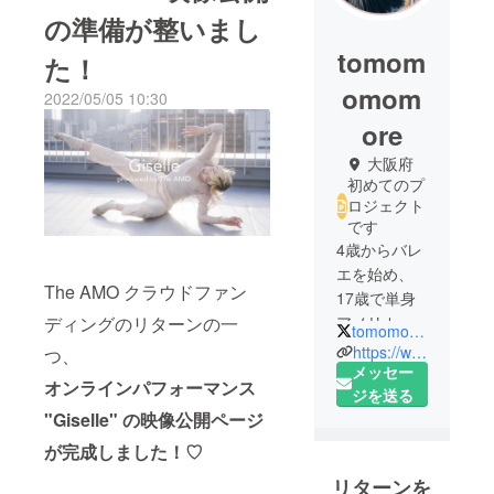
の準備が整いまし
tomom
た！
omom
2022/05/05 10:30
ore
大阪府
初めてのプ
ロジェクト
です
4歳からバレ
エを始め、
The AMO クラウドファン
17歳で単身
アメリカの
ディングのリターンの一
tomomomomore
バレエ学校
https://www.instagram.com/tomomomomore
つ、
に留学。バ
メッセー
オンラインパフォーマンス
レエ学校卒
ジを送る
"Giselle" の映像公開ページ
業後、アメ
リカのバレ
が完成しました！♡
エ団での研
リターンを
修３年を経