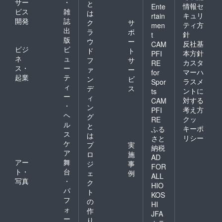
ロンは
サー
・
と
情報セ
Ente
トの規
お避け
ビス
雑
は
約に変
キュリ
rtain
くださ
開発
誌
ク
サ
更が
い。 ※
ティ方
men
出
あった
ラ
ポ
量産過
針
t
場合な
版
程で製
ウ
ー
反社基
CAM
ど多少
品の細
ビジ
ビ
ド
ト
本方針
PFI
変更の
かい仕
ネ
ュ
フ
サ
可能性
カスタ
RE
様が変
ス・
ー
ァ
ー
もござ
マーハ
更にな
for
起業
テ
いま
ン
ビ
る可能
ラスメ
Spor
す。
ィ
性があ
デ
ス
ントに
ts
りま
ー
ィ
対する
CAM
す。 こ
・
ン
考え方
PFI
のリ
ヘ
グ
クッ
RE
ターン
ル
と
に、写
キーポ
ふる
ス
は
真に
リシー
さと
ケ
写って
プ
実
納税
いるス
ア
ロ
施
AD
カー
アー
舞
ジ
事
FOR
ト、イ
ト・
台
ェ
例
ン
ALL
写真
・
ク
ナー、
HIO
パ
トウ
ト
KOS
シュー
フ
の
HI
ズは含
ォ
作
JFA
まれて
ー
り