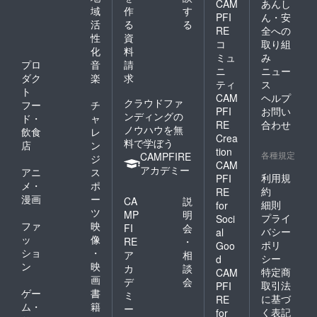
◯着用
CAM
あんし
変更の
ている
域
作
す
時の注
PFI
ん・安
可能性
為、映
意点
活
る
る
RE
全への
もござ
像を録
チュー
性
資
いま
画した
コ
取り組
ル素材
化
料
す。
り、他
ミュ
み
のた
プロ
音
請
で共有
め、着
ニ
ニュー
するこ
ダク
楽
求
用時の
ティ
ス
とはご
ト
爪や
CAM
ヘルプ
遠慮く
クラウドファ
ジッ
フー
チ
PFI
お問い
ださ
パー等
ンディングの
ド・
ャ
い。 映
RE
合わせ
先が
ノウハウを無
飲食
レ
像を見
尖った
Crea
料で学ぼう
店
ン
るため
ものの
tion
各種規定
CAMPFIRE
にイン
ジ
引っか
CAM
ター
アカデミー
かりに
アニ
ス
利用規
PFI
ネット
ご注意
メ・
ポ
を使え
約
RE
くださ
漫画
ー
CA
説
る環境
細則
い。 高
for
ツ
が必要
MP
明
温で多
プライ
Soci
となり
ファ
映
少布が
FI
会
バシー
al
ます。
縮む可
ッ
像
RE
・
ポリ
Goo
動画の
能性が
ショ
・
ア
相
シー
長さや
d
あるた
ン
映
カ
談
ご覧い
特定商
CAM
め、乾
画
ただけ
デ
会
燥機や
取引法
PFI
る期間
ゲー
書
ミ
高温で
に基づ
RE
等、動
ム・
籍
のアイ
ー
く表記
for
画サイ