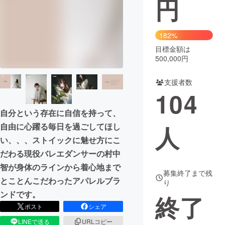
円
まちづくり・地域活性化
182%
目標金額は
CAMPFIRE for Social Good
CAMPFIRE Creation
500,000円
CAMPFIREふるさと納税
machi-ya
コミュニティ
支援者数
104
自分という存在に自信を持って、
人
自由に心躍る毎日を過ごしてほし
い、、、ストイックに魅せ方にこ
だわる現役バレエダンサーの村中
智が身体のラインから着心地まで
募集終了まで残
とことんこだわったアパレルブラ
り
ンドです。
終了
ポスト
シェア
LINEで送る
URLコピー