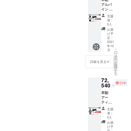
一般販
850】
アルパ
売予定
(消費
イン ホ
価格
税・送
ワイト
【￥
料込み)
支援
・
93,000
-----------
者：
Resolut
】(税込)
-----
0人
e
お届
Watch
↓↓↓
け予
（シリ
【￥20,
定：
アルナ
2021
460OFF
年10
ンバー
!!!】
こ
月
付）×１
の
リ
・水濡
↓↓↓
タ
ー
れ、汚
【早
ン
詳細を見る
を
れに強
割】
選
択
いオリ
【￥72,
す
る
ジナル
540】
72,
ケース
(税込) --
残り10
×1 -------
540
-----------
円
---------
---
早割
一般販
アー
売予定
ティッ
価格
ク グ
【￥
支援
レー ・
93,000
者：
Resolut
】(税込)
0人
e
お届
Watch
↓↓↓
け予
（シリ
【￥20,
定：