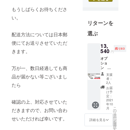
喜びをお届
もうしばらくお待ちくださ
けすること
を大切にし
い。
リターンを
ています。
お客様にご
選ぶ
配送方法については日本郵
満足いただ
ける取引を
便にてお送りさせていただ
13,
心掛け、誠
残り83
540
きます。
円
実に、そし
オプ
て丁寧に対
ショ
万が一、数日経過しても商
応させてい
ン
UltraHe
ただきま
支援
品が届かない等ございまし
xチタン
者：
す。日本と
ブレス
2人
たら
レット
海外をつな
お届
ブレス
け予
ぐ架け橋と
レット
定：
して、これ
素材：
2021
確認の上、対応させていた
年10
UltraHe
からも精一
こ
月
xコー
だきますので、お問い合わ
の
杯取り組ん
リ
ティン
タ
ー
せいただければ幸いです。
でまいりま
グ ラグ
ン
詳細を見る
を
付きチ
選
すので、ど
択
タン
す