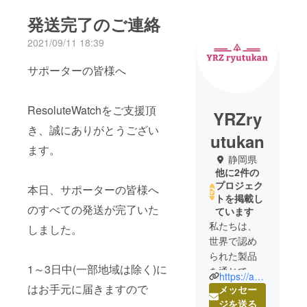
発送完了のご連絡
2021/09/11 18:39
サポーターの皆様へ
ResoluteWatchをご支援頂
YRZry
き、誠にありがとうござい
utukan
ます。
静岡県
他に2件の
プロジェク
本日、サポーターの皆様へ
トを掲載し
のすべての発送が完了いた
ています
私たちは、
しました。
世界で認め
られた製品
1～3日中(一部地域は除く)に
を通じて、
https://abc-1000.com/
皆さまの生
はお手元に届きますので
メッセー
活に価値と
ジを送る