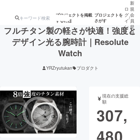
新
ロ
規
グ
会
プロジェクトを掲載
プロジェクトを
/
するには
さがす
イ
員
ン
登
フルチタン製の軽さが快適！強度と
録
デザイン光る腕時計｜Resolute
Watch
人気のプロ
注目のリ
注目の新着プロ
募集終了が近いプ
もうすぐ公開
ジェクト
ターン
ジェクト
ロジェクト
されます
YRZryutukan
プロダクト
アート・写真
音楽
現在の支援総
テクノロジー・ガジェット
ゲーム・サ
額
307,
映像・映画
書籍・雑誌
480
ビジネス・起業
チャレンジ