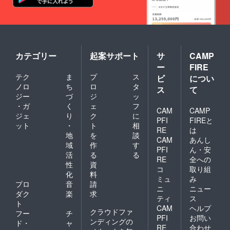
カテゴリー
起案サポート
サ
CAMP
ー
FIRE
テク
ま
プ
ス
ビ
につい
ノロ
ち
ロ
タ
ス
て
ジー
づ
ジ
ッ
・ガ
く
ェ
フ
CAM
CAMP
ジェ
り
ク
に
PFI
FIREと
ット
・
ト
相
RE
は
地
を
談
CAM
あんし
域
作
す
PFI
ん・安
活
る
る
RE
全への
性
資
コ
取り組
化
料
ミュ
み
プロ
音
請
ニ
ニュー
ダク
楽
求
ティ
ス
ト
CAM
ヘルプ
クラウドファ
フー
チ
PFI
お問い
ンディングの
ド・
ャ
RE
合わせ