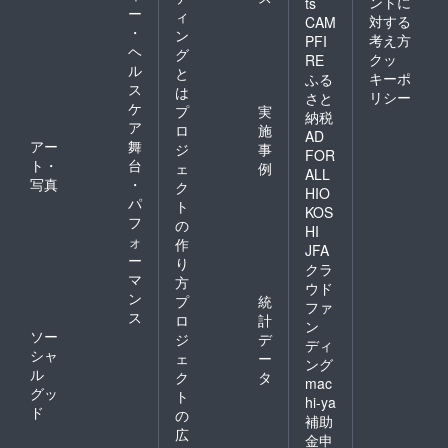
ントに
ts
ー
ィ
対する
CAM
・
ン
考え方
PFI
ヘ
グ
クッ
RE
ル
と
キーポ
ふる
ス
は
リシー
さと
ケ
プ
実
納税
ア
ロ
施
AD
アー
舞
ジ
事
FOR
ト・
台
ェ
例
ALL
写真
・
ク
HIO
パ
ト
KOS
フ
の
HI
ォ
作
JFA
ー
り
クラ
マ
方
ウド
ン
プ
統
ファ
ス
ロ
計
ン
ソー
ジ
デ
ディ
シャ
ェ
ー
ング
ル
ク
タ
mac
グッ
ト
hi-ya
ド
の
補助
広
金申