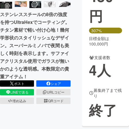
円
まちづくり・地域活性化
ステンレススチールの8倍の強度
を持つUltraHexでコーティング。
CAMPFIRE for Social Good
CAMPFIRE Creation
チタン素材で軽い付け心地！幾何
307%
CAMPFIREふるさと納税
machi-ya
コミュニティ
学形状のスタイリッシュなデザイ
目標金額は
100,000円
ン。スーパールミノバで夜間も美
しく時刻を表示します。サファイ
支援者数
アクリスタル使用でガラスが無い
4
人
かのような透明感。本数限定の貴
重アイテム！
ポスト
シェア
募集終了まで残
LINEで送る
URLコピー
り
埋め込み
QRコード
終了