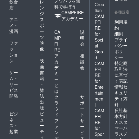
ノウハウを無
飲食
レ
Crea
料で学ぼう
店
ン
tion
各種規定
CAMPFIRE
ジ
CAM
アカデミー
アニ
ス
利用規
PFI
メ・
ポ
約
RE
漫画
ー
CA
説
細則
for
ツ
MP
明
プライ
Soci
ファ
映
FI
会
バシー
al
ッ
像
RE
・
ポリ
Goo
ショ
・
ア
相
シー
d
ン
映
カ
談
特定商
CAM
画
デ
会
取引法
PFI
ゲー
書
ミ
に基づ
RE
ム・
籍
ー
く表記
for
サー
・
と
情報セ
Ente
ビス
雑
は
キュリ
rtain
開発
誌
ク
サ
ティ方
men
出
ラ
ポ
針
t
版
ウ
ー
反社基
CAM
ビジ
ビ
ド
ト
本方針
PFI
ネ
ュ
フ
サ
カスタ
RE
ス・
ー
ァ
ー
マーハ
for
起業
テ
ン
ビ
ラスメ
Spor
ィ
デ
ス