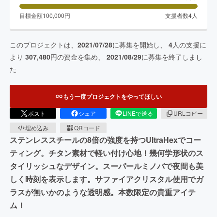
目標金額
100,000
円
支援者数
4
人
このプロジェクトは、
2021/07/28
に募集を開始し、
4
人の支援に
より
307,480
円の資金を集め、
2021/08/29
に募集を終了しまし
た
もう一度プロジェクトをやってほしい
ポスト
シェア
LINEで送る
URLコピー
埋め込み
QRコード
ステンレススチールの8倍の強度を持つUltraHexでコー
ティング。チタン素材で軽い付け心地！幾何学形状のス
タイリッシュなデザイン。スーパールミノバで夜間も美
しく時刻を表示します。サファイアクリスタル使用でガ
ラスが無いかのような透明感。本数限定の貴重アイテ
ム！