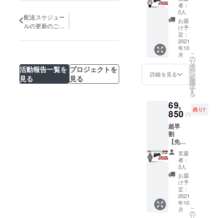
限定】
一般販
!】
者：
アルパ
売予定
↓↓↓ オ
0人
配送スケジュー
イン ホ
価格
プショ
お届
ワイト
ルの更新のご報
【￥
ン
け予
・
93,000
定：
告
【￥13,
Resolut
2021
】(税込)
540】
年10
e
(消費
こ
月
Watch
↓↓↓
の
税・送
リ
（シリ
【￥23,
タ
料込み)
活動報告一覧を
プロジェクトを
ー
アルナ
150円
ン
-----------
詳細を見る
見る
見る
を
ンバー
OFF!!!
選
-----
択
付）×１
】
す
る
・水濡
↓↓↓
69,
れ、汚
【早
残り7
れに強
850
割】
円
いオリ
【￥69,
超早
ジナル
850】
割
ケース
(消費
【先着
×1 -------
税・送
10名様
---------
料込み)
支援
限定】
一般販
-----------
者：
アー
売予定
-----
3人
ティッ
価格
お届
ク グ
【￥
け予
レー ・
93,000
定：
Resolut
2021
】(税込)
年10
e
こ
月
Watch
↓↓↓
の
リ