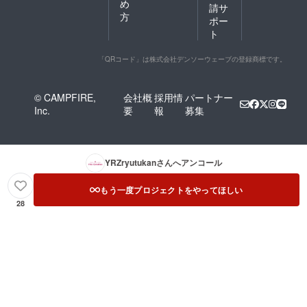
め
請サ
方
ポー
ト
「QRコード」は株式会社デンソーウェーブの登録商標です。
© CAMPFIRE,
会社概
採用情
パートナー
Inc.
要
報
募集
YRZryutukan
さんへアンコール
もう一度プロジェクトをやってほしい
28