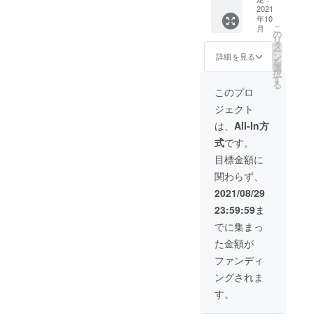
アルナ
2021
460OFF
年10
ンバー
!!!】
こ
月
付）×１
の
リ
・水濡
↓↓↓
タ
ー
れ、汚
【早
ン
詳細を見る
を
れに強
割】
選
択
いオリ
【￥72,
す
る
ジナル
540】
このプロ
ケース
(税込) --
ジェクト
×1 -------
-----------
---------
---
は、
All-In方
一般販
式
です。
売予定
価格
目標金額に
【￥
関わらず、
93,000
】(税込)
2021/08/29
23:59:59
ま
↓↓↓
【20,46
でに集まっ
0円
た金額が
OFF!!!
】
ファンディ
↓↓↓
ングされま
【早
割】
す。
【￥72,
540】