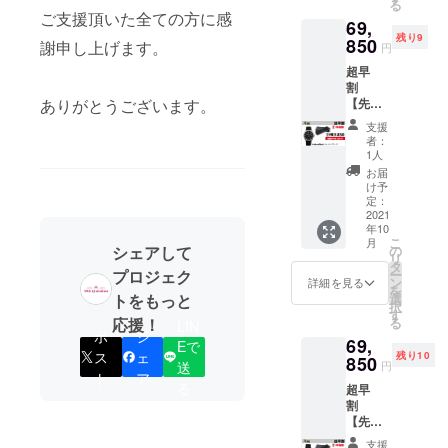
る
うぞよろし
幅：
ご支援頂いた全ての方に感
69,
20mm
くお願い申
残り9
バック
850
謝申し上げます。
円
し上げま
ル幅：
す。皆さま
超早
16mm
割
バック
にご支援い
【先着
ありがとうございます。
ルスタ
ただけるこ
10名様
イル：
支援
限定】
とが、私た
Ultrahe
者：
カーボ
xチタン
1人
ちの何より
ン ブ
コー
お届
の励みで
ラック
ティン
け予
・
グと微
定：
す。
Resolut
2021
調整穴
年10
e
付きス
こ
月
Watch
テンレ
の
シェアして
リ
（シリ
ス鋼 ----
タ
ー
プロジェク
アルナ
-----------
ン
詳細を見る
を
ンバー
- 一般販
選
トをもっと
択
付）×１
売予定
す
る
応援！
LIN
・水濡
価格
ポ
シ
69,
れ、汚
【￥
Eで
ス
ェ
残り10
れに強
850
16,800
円
送
いオリ
】(税込)
ト
ア
る
超早
ジナル
割
ケース
↓↓↓
【先着
×1 -------
【￥3,2
10名様
---------
60OFF!!
支援