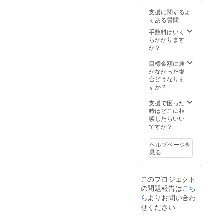
(税込) --
支援に関するよ
-----------
くある質問
---
手数料はいく
らかかります
か？
目標金額に届
かなかった場
合どうなりま
すか？
支援で困った
時はどこに相
談したらいい
ですか？
ヘルプページを
見る
このプロジェクト
の問題報告は
こち
ら
よりお問い合わ
せください