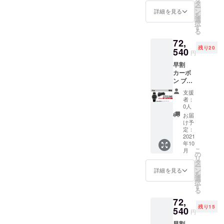
（シリ
【￥23,
タ
ー
アルナ
150OFF
ン
詳細を見る
を
ンバー
!!!】
選
択
付）×１
す
る
・水濡
↓↓↓
72,
れ、汚
【早
残り20
れに強
540
割】
円
いオリ
【￥69,
早割
ジナル
850】
カーボ
ケース
(消費
ン ブ
×1 -------
税・送
ラック
---------
料込み)
支援
・
一般販
-----------
者：
Resolut
売予定
-----
0人
e
価格
お届
Watch
【￥
け予
（シリ
93,000
定：
アルナ
2021
】(税込)
年10
ンバー
こ
月
付）×１
↓↓↓
の
リ
・水濡
【￥23,
タ
ー
れ、汚
150OFF
ン
詳細を見る
を
れに強
!!!】
選
択
いオリ
す
る
ジナル
↓↓↓
72,
ケース
【早
残り15
×1 -------
540
割】
円
---------
【￥69,
早割