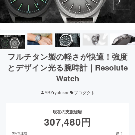
フルチタン製の軽さが快適！強度
とデザイン光る腕時計｜Resolute
Watch
YRZryutukan
プロダクト
現在の支援総額
307,480
円
終了
307
%達成