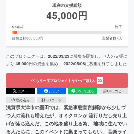
現在の支援総額
45,000
円
終了
5
%達成
目標金額
800,000
円
支援者数
7
人
このプロジェクトは、
2022/03/23
に募集を開始し、
7
人の支援に
より
45,000
円の資金を集め、
2022/05/06
に募集を終了しました
もう一度プロジェクトをやってほしい
23
ポスト
シェア
LINEで送る
URLコピー
埋め込み
QRコード
滋賀県大津市の堅田では、緊急事態宣言解除から少しづ
つ人の流れも増えたが、オミクロンが 流行りだし売り上
げが落ち込んだ、この地を盛り上る為、 地域に住んでい
る人たちに、このイベントに集まってもらい、 音楽ライ