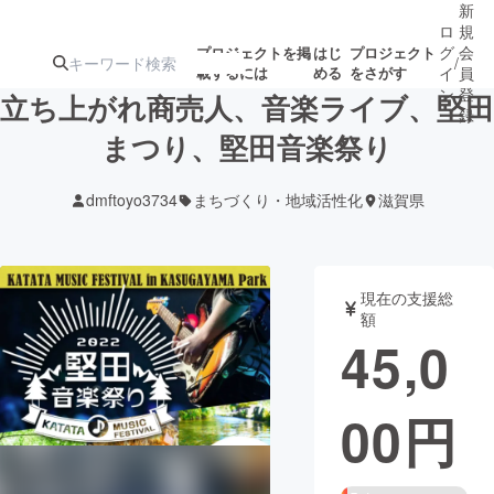
新
ロ
規
グ
会
プロジェクトを掲
はじ
プロジェクト
/
載するには
める
をさがす
イ
員
ン
登
立ち上がれ商売人、音楽ライブ、堅田
録
まつり、堅田音楽祭り
人気のプロ
注目のリ
注目の新着プロ
募集終了が近いプ
もうすぐ公開
dmftoyo3734
まちづくり・地域活性化
滋賀県
ジェクト
ターン
ジェクト
ロジェクト
されます
アート・写真
音楽
現在の支援総
額
45,0
テクノロジー・ガジェット
ゲーム・サ
00
円
映像・映画
書籍・雑誌
ビジネス・起業
チャレンジ