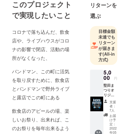
このプロジェクト
リターンを
で実現したいこと
選ぶ
目標金額
コロナで落ち込んだ、飲食
未達でも
店や、ライブハウスがコロ
リターン
が届きま
ナの影響で閉店、活動の場
す
(All-in
所がなくなった、
方式)
バンドマン、この町に活気
5,0
00
円
を取り戻すために、飲食店
堅田ま
とバンドマンで野外ライブ
つりオ
リジナ
と露店でこの町にある
ルＴ
支援
シャツ
者：
飲食店のアピールの場、楽
7人
お届
しいお祭り、出来れば、こ
け予
定：
のお祭りを毎年出来るよう
2022
年05