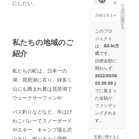
にしたい。
こ
月
の
リ
タ
ー
ン
詳細を見る
を
選
択
す
る
このプロ
ジェクト
私たちの地域のご
は、
All-In方
紹介
式
です。
目標金額に
関わらず、
私たちの町は、日本一の
2022/05/06
湖、琵琶湖に在り、緑多く
23:59:59
ま
山にも囲まれ夏は琵琶湖で
でに集まっ
ウェークサーフィンや
た金額が
ファンディ
バス釣りなどなど、冬はび
ングされま
わこバレーでスノーボード
す。
やスキー、キャンプ場も沢
支援に関するよ
山あり、遊べるとこ満載