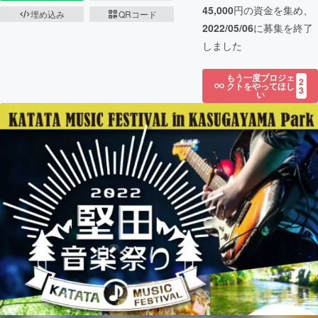
45,000
円の資金を集め、
埋め込み
QRコード
2022/05/06
に募集を終了
しました
もう一度プロジェ
2
クトをやってほし
3
い