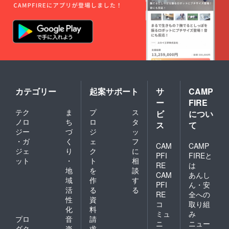
カテゴリー
起案サポート
サ
CAMP
ー
FIRE
テク
ま
プ
ス
ビ
につい
ノロ
ち
ロ
タ
ス
て
ジー
づ
ジ
ッ
・ガ
く
ェ
フ
CAM
CAMP
ジェ
り
ク
に
PFI
FIREと
ット
・
ト
相
RE
は
地
を
談
CAM
あんし
域
作
す
PFI
ん・安
活
る
る
RE
全への
性
資
コ
取り組
化
料
ミュ
み
プロ
音
請
ニ
ニュー
ダク
楽
求