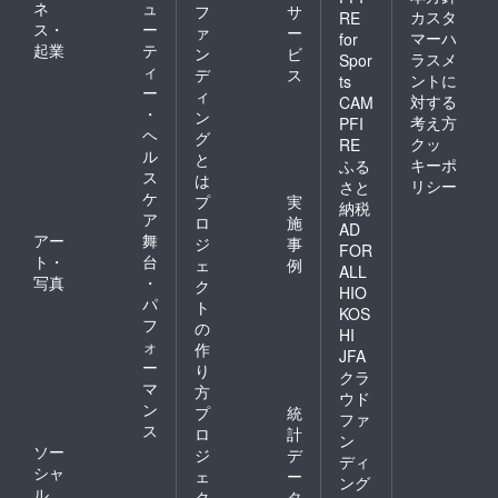
ネ
ュ
フ
サ
カスタ
RE
ス・
ー
ァ
ー
マーハ
for
起業
テ
ン
ビ
ラスメ
Spor
ィ
デ
ス
ントに
ts
ー
ィ
対する
CAM
・
ン
考え方
PFI
ヘ
グ
クッ
RE
ル
と
キーポ
ふる
ス
は
リシー
さと
ケ
プ
実
納税
ア
ロ
施
AD
アー
舞
ジ
事
FOR
ト・
台
ェ
例
ALL
写真
・
ク
HIO
パ
ト
KOS
フ
の
HI
ォ
作
JFA
ー
り
クラ
マ
方
ウド
ン
プ
統
ファ
ス
ロ
計
ン
ソー
ジ
デ
ディ
シャ
ェ
ー
ング
ル
ク
タ