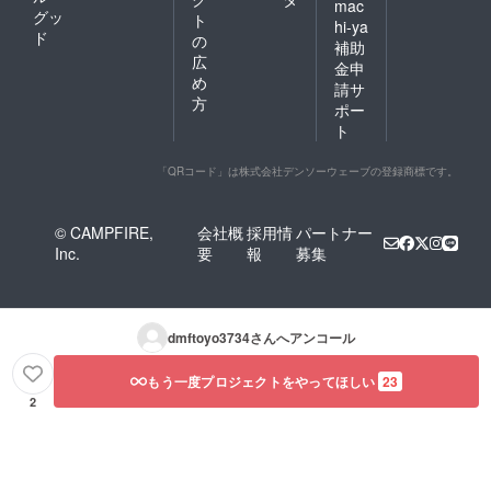
mac
グッ
ト
hi-ya
ド
の
補助
広
金申
め
請サ
方
ポー
ト
「QRコード」は株式会社デンソーウェーブの登録商標です。
© CAMPFIRE,
会社概
採用情
パートナー
Inc.
要
報
募集
dmftoyo3734
さんへアンコール
もう一度プロジェクトをやってほしい
23
2