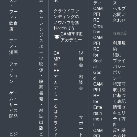
ティ
ス
ト
CAM
ヘルプ
クラウドファ
フー
チ
PFI
お問い
ンディングの
ド・
ャ
RE
合わせ
ノウハウを無
飲食
レ
Crea
料で学ぼう
店
ン
tion
各種規定
CAMPFIRE
ジ
CAM
アカデミー
アニ
ス
利用規
PFI
メ・
ポ
約
RE
漫画
ー
CA
説
細則
for
ツ
MP
明
プライ
Soci
ファ
映
FI
会
バシー
al
ッ
像
RE
・
ポリ
Goo
ショ
・
ア
相
シー
d
ン
映
カ
談
特定商
CAM
画
デ
会
取引法
PFI
ゲー
書
ミ
に基づ
RE
ム・
籍
ー
く表記
for
サー
・
と
情報セ
Ente
ビス
雑
は
キュリ
rtain
開発
誌
ク
サ
ティ方
men
出
ラ
ポ
針
t
版
ウ
ー
反社基
CAM
ビジ
ビ
ド
ト
本方針
PFI