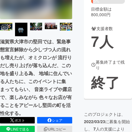
5%
目標金額は
まちづくり・地域活性化
800,000円
支援者数
CAMPFIRE for Social Good
CAMPFIRE Creation
7
人
CAMPFIREふるさと納税
machi-ya
コミュニティ
滋賀県大津市の堅田では、緊急事
態宣言解除から少しづつ人の流れ
も増えたが、オミクロンが 流行り
募集終了まで残
だし売り上げが落ち込んだ、この
り
地を盛り上る為、 地域に住んでい
終了
る人たちに、このイベントに集
まってもらい、 音楽ライブや露店
で、楽しみながら 色々なお店が有
ることをアピールし堅田の町を活
性化する。
このプロジェクトは、
ポスト
シェア
2022/03/23
に募集を開始
し、
7
人の支援により
LINEで送る
URLコピー