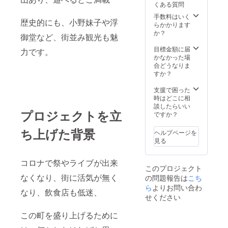
くある質問
手数料はいく
歴史的にも、小野妹子や浮
らかかります
か？
御堂など、街並み観光も魅
目標金額に届
力です。
かなかった場
合どうなりま
すか？
支援で困った
時はどこに相
談したらいい
プロジェクトを立
ですか？
ち上げた背景
ヘルプページを
見る
コロナで祭やライブが出来
このプロジェクト
なくなり、街に活気が無く
の問題報告は
こち
ら
よりお問い合わ
なり、飲食店も低迷、
せください
この町を盛り上げるために