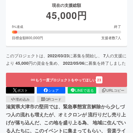
現在の支援総額
45,000
円
終了
5
%達成
目標金額
800,000
円
支援者数
7
人
このプロジェクトは、
2022/03/23
に募集を開始し、
7
人の支援に
より
45,000
円の資金を集め、
2022/05/06
に募集を終了しました
もう一度プロジェクトをやってほしい
23
ポスト
シェア
LINEで送る
URLコピー
埋め込み
QRコード
滋賀県大津市の堅田では、緊急事態宣言解除から少しづ
つ人の流れも増えたが、オミクロンが 流行りだし売り上
げが落ち込んだ、この地を盛り上る為、 地域に住んでい
る人たちに、このイベントに集まってもらい、 音楽ライ