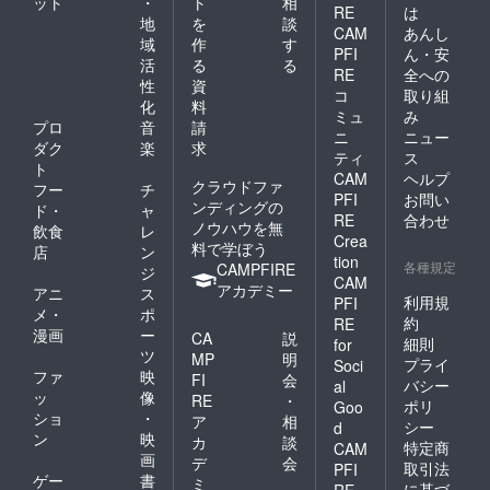
ット
・
ト
相
RE
は
地
を
談
CAM
あんし
域
作
す
PFI
ん・安
活
る
る
RE
全への
性
資
コ
取り組
化
料
ミュ
み
プロ
音
請
ニ
ニュー
ダク
楽
求
ティ
ス
ト
CAM
ヘルプ
クラウドファ
フー
チ
PFI
お問い
ンディングの
ド・
ャ
RE
合わせ
ノウハウを無
飲食
レ
Crea
料で学ぼう
店
ン
tion
各種規定
CAMPFIRE
ジ
CAM
アカデミー
アニ
ス
利用規
PFI
メ・
ポ
約
RE
漫画
ー
CA
説
細則
for
ツ
MP
明
プライ
Soci
ファ
映
FI
会
バシー
al
ッ
像
RE
・
ポリ
Goo
ショ
・
ア
相
シー
d
ン
映
カ
談
特定商
CAM
画
デ
会
取引法
PFI
ゲー
書
ミ
に基づ