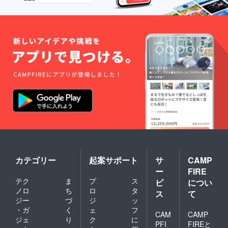
カテゴリー
起案サポート
サ
CAMP
ー
FIRE
テク
ま
プ
ス
ビ
につい
ノロ
ち
ロ
タ
ス
て
ジー
づ
ジ
ッ
・ガ
く
ェ
フ
CAM
CAMP
ジェ
り
ク
に
PFI
FIREと