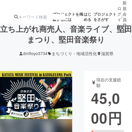
新
ロ
規
グ
会
プロジェクトを掲
はじ
プロジェクト
/
載するには
める
をさがす
イ
員
ン
登
立ち上がれ商売人、音楽ライブ、堅田
録
まつり、堅田音楽祭り
人気のプロ
注目のリ
注目の新着プロ
募集終了が近いプ
もうすぐ公開
dmftoyo3734
まちづくり・地域活性化
滋賀県
ジェクト
ターン
ジェクト
ロジェクト
されます
アート・写真
音楽
現在の支援総
額
45,0
テクノロジー・ガジェット
ゲーム・サ
00
円
映像・映画
書籍・雑誌
ビジネス・起業
チャレンジ