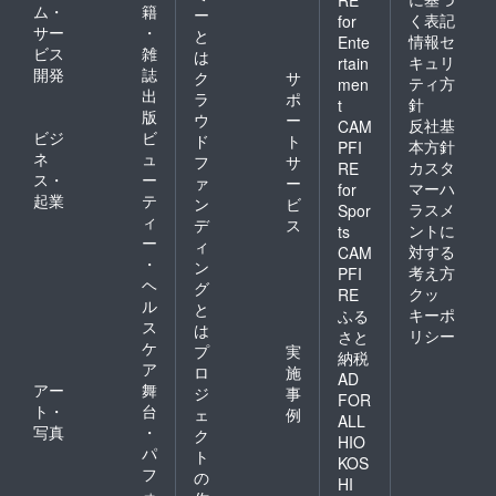
RE
ム・
籍
ー
く表記
for
サー
・
と
情報セ
Ente
ビス
雑
は
キュリ
rtain
開発
誌
ク
サ
ティ方
men
出
ラ
ポ
針
t
版
ウ
ー
反社基
CAM
ビジ
ビ
ド
ト
本方針
PFI
ネ
ュ
フ
サ
カスタ
RE
ス・
ー
ァ
ー
マーハ
for
起業
テ
ン
ビ
ラスメ
Spor
ィ
デ
ス
ントに
ts
ー
ィ
対する
CAM
・
ン
考え方
PFI
ヘ
グ
クッ
RE
ル
と
キーポ
ふる
ス
は
リシー
さと
ケ
プ
実
納税
ア
ロ
施
AD
アー
舞
ジ
事
FOR
ト・
台
ェ
例
ALL
写真
・
ク
HIO
パ
ト
KOS
フ
の
HI
ォ