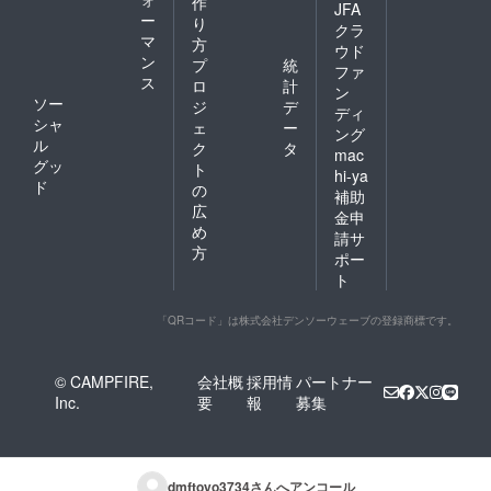
作
JFA
ー
り
クラ
マ
方
ウド
ン
プ
統
ファ
ス
ロ
計
ン
ソー
ジ
デ
ディ
シャ
ェ
ー
ング
ル
ク
タ
mac
グッ
ト
hi-ya
ド
の
補助
広
金申
め
請サ
方
ポー
ト
「QRコード」は株式会社デンソーウェーブの登録商標です。
© CAMPFIRE,
会社概
採用情
パートナー
Inc.
要
報
募集
dmftoyo3734
さんへアンコール