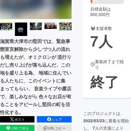
5%
目標金額は
まちづくり・地域活性化
800,000円
支援者数
CAMPFIRE for Social Good
CAMPFIRE Creation
7
人
CAMPFIREふるさと納税
machi-ya
コミュニティ
滋賀県大津市の堅田では、緊急事
態宣言解除から少しづつ人の流れ
も増えたが、オミクロンが 流行り
募集終了まで残
だし売り上げが落ち込んだ、この
り
地を盛り上る為、 地域に住んでい
終了
る人たちに、このイベントに集
まってもらい、 音楽ライブや露店
で、楽しみながら 色々なお店が有
ることをアピールし堅田の町を活
性化する。
このプロジェクトは、
ポスト
シェア
2022/03/23
に募集を開始
し、
7
人の支援により
LINEで送る
URLコピー