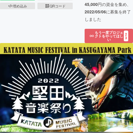
45,000
円の資金を集め、
埋め込み
QRコード
2022/05/06
に募集を終了
しました
もう一度プロジェ
2
クトをやってほし
3
い