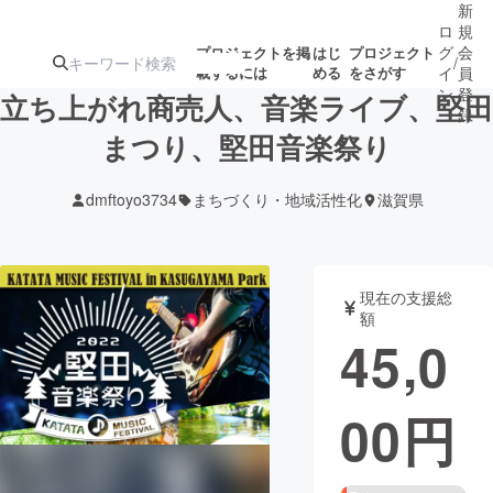
新
ロ
規
グ
会
プロジェクトを掲
はじ
プロジェクト
/
載するには
める
をさがす
イ
員
ン
登
立ち上がれ商売人、音楽ライブ、堅田
録
まつり、堅田音楽祭り
人気のプロ
注目のリ
注目の新着プロ
募集終了が近いプ
もうすぐ公開
dmftoyo3734
まちづくり・地域活性化
滋賀県
ジェクト
ターン
ジェクト
ロジェクト
されます
アート・写真
音楽
現在の支援総
額
45,0
テクノロジー・ガジェット
ゲーム・サ
00
円
映像・映画
書籍・雑誌
ビジネス・起業
チャレンジ