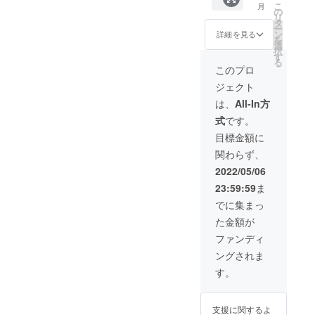
こ
月
の
リ
タ
ー
ン
詳細を見る
を
選
択
す
る
このプロ
ジェクト
は、
All-In方
式
です。
目標金額に
関わらず、
2022/05/06
23:59:59
ま
でに集まっ
た金額が
ファンディ
ングされま
す。
支援に関するよ