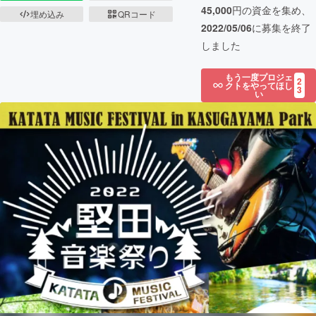
45,000
円の資金を集め、
埋め込み
QRコード
2022/05/06
に募集を終了
しました
もう一度プロジェ
2
クトをやってほし
3
い