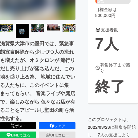
5%
目標金額は
まちづくり・地域活性化
800,000円
支援者数
CAMPFIRE for Social Good
CAMPFIRE Creation
7
人
CAMPFIREふるさと納税
machi-ya
コミュニティ
滋賀県大津市の堅田では、緊急事
態宣言解除から少しづつ人の流れ
も増えたが、オミクロンが 流行り
募集終了まで残
だし売り上げが落ち込んだ、この
り
地を盛り上る為、 地域に住んでい
終了
る人たちに、このイベントに集
まってもらい、 音楽ライブや露店
で、楽しみながら 色々なお店が有
ることをアピールし堅田の町を活
性化する。
このプロジェクトは、
ポスト
シェア
2022/03/23
に募集を開始
し、
7
人の支援により
LINEで送る
URLコピー