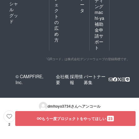
ディ
シャ
ェ
ー
ング
ル
ク
タ
mac
グッ
ト
hi-ya
ド
の
補助
広
金申
め
請サ
方
ポー
ト
「QRコード」は株式会社デンソーウェーブの登録商標です。
© CAMPFIRE,
会社概
採用情
パートナー
Inc.
要
報
募集
dmftoyo3734
さんへアンコール
もう一度プロジェクトをやってほしい
23
2