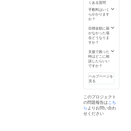
くある質問
手数料はいく
らかかります
か？
目標金額に届
かなかった場
合どうなりま
すか？
支援で困った
時はどこに相
談したらいい
ですか？
ヘルプページを
見る
このプロジェクト
の問題報告は
こち
ら
よりお問い合わ
せください