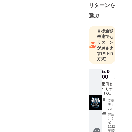
リターンを
選ぶ
目標金額
未達でも
リターン
が届きま
す
(All-in
方式)
5,0
00
円
堅田ま
つりオ
リジナ
ルＴ
支援
シャツ
者：
7人
お届
け予
定：
2022
年05