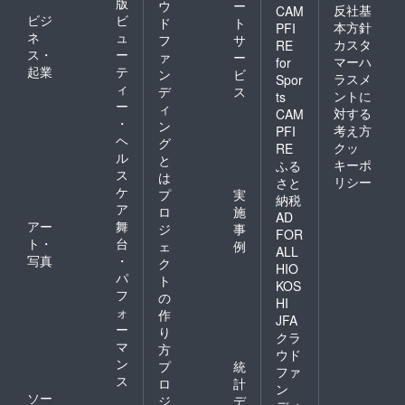
版
ウ
ー
反社基
CAM
ビジ
ビ
ド
ト
本方針
PFI
ネ
ュ
フ
サ
カスタ
RE
ス・
ー
ァ
ー
マーハ
for
起業
テ
ン
ビ
ラスメ
Spor
ィ
デ
ス
ントに
ts
ー
ィ
対する
CAM
・
ン
考え方
PFI
ヘ
グ
クッ
RE
ル
と
キーポ
ふる
ス
は
リシー
さと
ケ
プ
実
納税
ア
ロ
施
AD
アー
舞
ジ
事
FOR
ト・
台
ェ
例
ALL
写真
・
ク
HIO
パ
ト
KOS
フ
の
HI
ォ
作
JFA
ー
り
クラ
マ
方
ウド
ン
プ
統
ファ
ス
ロ
計
ン
ソー
ジ
デ