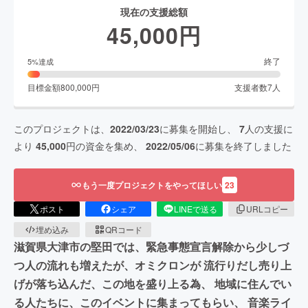
現在の支援総額
45,000
円
終了
5
%達成
目標金額
800,000
円
支援者数
7
人
このプロジェクトは、
2022/03/23
に募集を開始し、
7
人の支援に
より
45,000
円の資金を集め、
2022/05/06
に募集を終了しました
もう一度プロジェクトをやってほしい
23
ポスト
シェア
LINEで送る
URLコピー
埋め込み
QRコード
滋賀県大津市の堅田では、緊急事態宣言解除から少しづ
つ人の流れも増えたが、オミクロンが 流行りだし売り上
げが落ち込んだ、この地を盛り上る為、 地域に住んでい
る人たちに、このイベントに集まってもらい、 音楽ライ