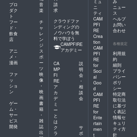
ミュ
み
プロ
音
請
ニ
ニュー
ダク
楽
求
ティ
ス
ト
CAM
ヘルプ
クラウドファ
フー
チ
PFI
お問い
ンディングの
ド・
ャ
RE
合わせ
ノウハウを無
飲食
レ
Crea
料で学ぼう
店
ン
tion
各種規定
CAMPFIRE
ジ
CAM
アカデミー
アニ
ス
利用規
PFI
メ・
ポ
約
RE
漫画
ー
CA
説
細則
for
ツ
MP
明
プライ
Soci
ファ
映
FI
会
バシー
al
ッ
像
RE
・
ポリ
Goo
ショ
・
ア
相
シー
d
ン
映
カ
談
特定商
CAM
画
デ
会
取引法
PFI
ゲー
書
ミ
に基づ
RE
ム・
籍
ー
く表記
for
サー
・
と
情報セ
Ente
ビス
雑
は
キュリ
rtain
開発
誌
ク
サ
ティ方
men
出
ラ
ポ
針
t