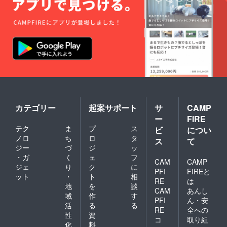
カテゴリー
起案サポート
サ
CAMP
ー
FIRE
テク
ま
プ
ス
ビ
につい
ノロ
ち
ロ
タ
ス
て
ジー
づ
ジ
ッ
・ガ
く
ェ
フ
CAM
CAMP
ジェ
り
ク
に
PFI
FIREと
ット
・
ト
相
RE
は
地
を
談
CAM
あんし
域
作
す
PFI
ん・安
活
る
る
RE
全への
性
資
コ
取り組
化
料