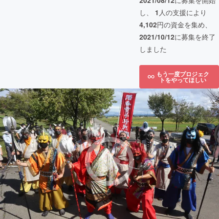
2021/08/12
に募集を開始
し、
1
人の支援により
4,102
円の資金を集め、
2021/10/12
に募集を終了
しました
もう一度プロジェク
トをやってほしい