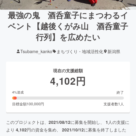
最強の鬼 酒呑童子にまつわるイ
ベント【越後くがみ山 酒呑童子
行列】を広めたい
Tsubame_kanko
まちづくり・地域活性化
新潟県
現在の支援総額
4,102
円
終了
4
%達成
目標金額
100,000
円
支援者数
1
人
このプロジェクトは、
2021/08/12
に募集を開始し、
1
人の支援に
より
4,102
円の資金を集め、
2021/10/12
に募集を終了しました