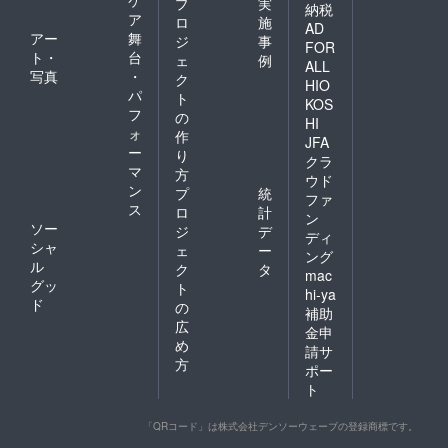
プ
実
納税
ア
ロ
施
AD
アー
舞
ジ
事
FOR
ト・
台
ェ
例
ALL
写真
・
ク
HIO
パ
ト
KOS
フ
の
HI
ォ
作
JFA
ー
り
クラ
マ
方
ウド
ン
プ
統
ファ
ス
ロ
計
ン
ソー
ジ
デ
ディ
シャ
ェ
ー
ング
ル
ク
タ
mac
グッ
ト
hi-ya
ド
の
補助
広
金申
め
請サ
方
ポー
ト
「QRコード」は株式会社デンソーウェーブの登録商標です。