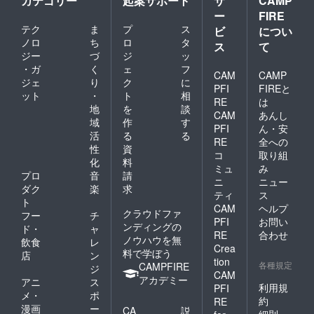
カテゴリー
起案サポート
サ
CAMP
ー
FIRE
テク
ま
プ
ス
ビ
につい
ノロ
ち
ロ
タ
ス
て
ジー
づ
ジ
ッ
・ガ
く
ェ
フ
CAM
CAMP
ジェ
り
ク
に
PFI
FIREと
ット
・
ト
相
RE
は
地
を
談
CAM
あんし
域
作
す
PFI
ん・安
活
る
る
RE
全への
性
資
コ
取り組
化
料
ミュ
み
プロ
音
請
ニ
ニュー
ダク
楽
求
ティ
ス
ト
CAM
ヘルプ
クラウドファ
フー
チ
PFI
お問い
ンディングの
ド・
ャ
RE
合わせ
ノウハウを無
飲食
レ
Crea
料で学ぼう
店
ン
tion
各種規定
CAMPFIRE
ジ
CAM
アカデミー
アニ
ス
利用規
PFI
メ・
ポ
約
RE
漫画
ー
CA
説
細則