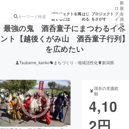
新
ロ
規
グ
会
プロジェクトを掲
はじ
プロジェクト
/
載するには
める
をさがす
イ
員
ン
登
最強の鬼 酒呑童子にまつわるイベ
録
ント【越後くがみ山 酒呑童子行列】
を広めたい
人気のプロ
注目のリ
注目の新着プロ
募集終了が近いプ
もうすぐ公開
ジェクト
ターン
ジェクト
ロジェクト
されます
Tsubame_kanko
まちづくり・地域活性化
新潟県
アート・写真
音楽
現在の支援総
テクノロジー・ガジェット
ゲーム・サ
額
4,10
映像・映画
書籍・雑誌
2
円
ビジネス・起業
チャレンジ