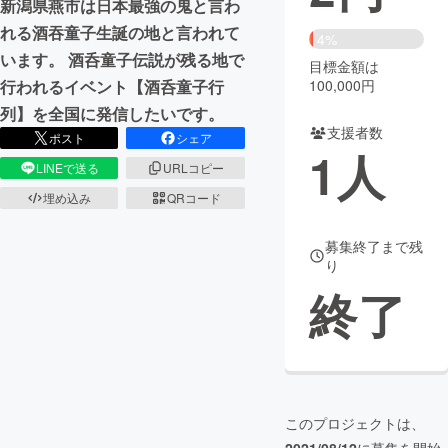
新潟県燕市は日本最強の鬼と言わ
れる酒吞童子生誕の地と言われて
まちづくり・地域活性化
4%
います。 酒呑童子伝説が残る地で
目標金額は
100,000円
行われるイベント【酒呑童子行
CAMPFIRE for Social Good
CAMPFIRE Creation
列】を全国に発信したいです。
CAMPFIREふるさと納税
machi-ya
コミュニティ
支援者数
ポスト
シェア
1
人
LINEで送る
URLコピー
埋め込み
QRコード
募集終了まで残
り
終了
このプロジェクトは、