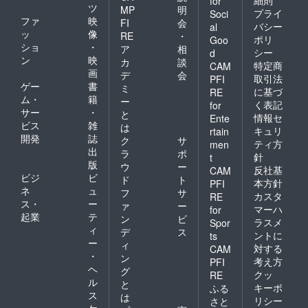
for
ツ
MP
明
プライ
Soci
ファ
映
FI
会
バシー
al
ッ
像
RE
・
ポリ
Goo
ショ
・
ア
相
シー
d
ン
映
カ
談
特定商
CAM
画
デ
会
取引法
PFI
ゲー
書
ミ
に基づ
RE
ム・
籍
ー
く表記
for
サー
・
と
情報セ
Ente
ビス
雑
は
キュリ
rtain
開発
誌
ク
サ
ティ方
men
出
ラ
ポ
針
t
版
ウ
ー
反社基
CAM
ビジ
ビ
ド
ト
本方針
PFI
ネ
ュ
フ
サ
カスタ
RE
ス・
ー
ァ
ー
マーハ
for
起業
テ
ン
ビ
ラスメ
Spor
ィ
デ
ス
ントに
ts
ー
ィ
対する
CAM
・
ン
考え方
PFI
ヘ
グ
クッ
RE
ル
と
キーポ
ふる
ス
は
リシー
さと
ケ