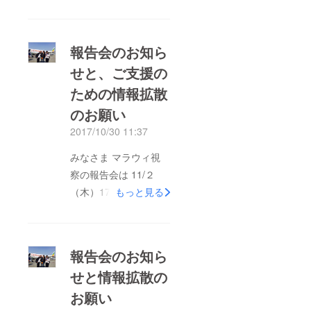
を行いました。 たく
さんの方にお越しいた
だき、ありがとうござ
報告会のお知ら
いました。 活動報告
せと、ご支援の
の後、フリーディス
ための情報拡散
カッションの時間を取
ることができ、皆さん
のお願い
のお話も聞かせていた
2017/10/30 11:37
だけて、大変充実した
みなさま マラウィ視
時間となりました。
察の報告会は 11/２
ご都合で来られなかっ
（木）17：30～ 普
もっと見る
た方とも、マラウィや
門メディアセンター
My Tedoriのプロジェ
（丸ノ内線方南町）に
クトについてぜひお話
て行います。 どなた
してみたいですね。
報告会のお知ら
でも無料でご参加いた
こちらのページは今後
せと情報拡散の
だけます。ぜひお越し
も開いておりますの
お願い
くださいませ。 ご支
で、様々な方と繋がっ