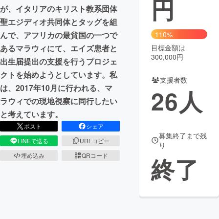
円
が、イタリアのキリスト教系団体
まちづくり・地域活性化
聖エジディオ共同体とタッグを組
んで、アフリカの最貧国の一つで
110%
あるマラウィにて、エイズ患者と
目標金額は
CAMPFIRE for Social Good
CAMPFIRE Creation
300,000円
出生届提出の支援を行うプロジェ
CAMPFIREふるさと納税
machi-ya
コミュニティ
クトを始めようとしています。私
支援者数
は、2017年10月に行われる、マ
26
人
ラウィでの現地視察に同行したい
と考えています。
ポスト
シェア
募集終了まで残
LINEで送る
URLコピー
り
埋め込み
QRコード
終了