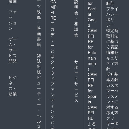
漫画
ー
CA
説
細則
for
ツ
MP
明
プライ
Soci
ファ
映
FI
会
バシー
al
ッ
像
RE
・
ポリ
Goo
ショ
・
ア
相
シー
d
ン
映
カ
談
特定商
CAM
画
デ
会
取引法
PFI
ゲー
書
ミ
に基づ
RE
ム・
籍
ー
く表記
for
サー
・
と
情報セ
Ente
ビス
雑
は
キュリ
rtain
開発
誌
ク
サ
ティ方
men
出
ラ
ポ
針
t
版
ウ
ー
反社基
CAM
ビジ
ビ
ド
ト
本方針
PFI
ネ
ュ
フ
サ
カスタ
RE
ス・
ー
ァ
ー
マーハ
for
起業
テ
ン
ビ
ラスメ
Spor
ィ
デ
ス
ントに
ts
ー
ィ
対する
CAM
・
ン
考え方
PFI
ヘ
グ
クッ
RE
ル
と
キーポ
ふる
ス
は
リシー