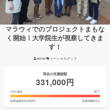
マラウィでのプロジェクトまもな
く開始！大学院生が視察してきま
す！
aimee
ソーシャルグッド
現在の支援総額
331,000
円
終了
110
%達成
目標金額
300,000
円
支援者数
26
人