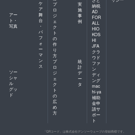
さと
ケ
プ
実
納税
ア
ロ
施
AD
アー
舞
ジ
事
FOR
ト・
台
ェ
例
ALL
写真
・
ク
HIO
パ
ト
KOS
フ
の
HI
ォ
作
JFA
ー
り
クラ
マ
方
ウド
ン
プ
統
ファ
ス
ロ
計
ン
ソー
ジ
デ
ディ
シャ
ェ
ー
ング
ル
ク
タ
mac
グッ
ト
hi-ya
ド
の
補助
広
金申
め
請サ
方
ポー
ト
「QRコード」は株式会社デンソーウェーブの登録商標です。