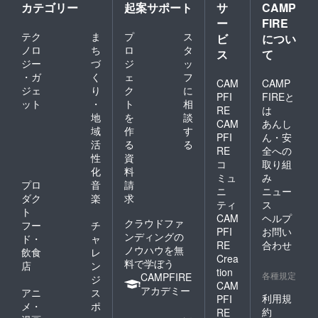
カテゴリー
起案サポート
サ
CAMP
ー
FIRE
テク
ま
プ
ス
ビ
につい
ノロ
ち
ロ
タ
ス
て
ジー
づ
ジ
ッ
・ガ
く
ェ
フ
CAM
CAMP
ジェ
り
ク
に
PFI
FIREと
ット
・
ト
相
RE
は
地
を
談
CAM
あんし
域
作
す
PFI
ん・安
活
る
る
RE
全への
性
資
コ
取り組
化
料
ミュ
み
プロ
音
請
ニ
ニュー
ダク
楽
求
ティ
ス
ト
CAM
ヘルプ
クラウドファ
フー
チ
PFI
お問い
ンディングの
ド・
ャ
RE
合わせ
ノウハウを無
飲食
レ
Crea
料で学ぼう
店
ン
tion
各種規定
CAMPFIRE
ジ
CAM
アカデミー
アニ
ス
利用規
PFI
メ・
ポ
約
RE