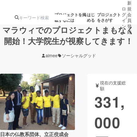
新
ロ
規
グ
会
プロジェクトを掲
はじ
プロジェクト
/
載するには
める
をさがす
イ
員
ン
登
マラウィでのプロジェクトまもなく
録
開始！大学院生が視察してきます！
人気のプロ
注目のリ
注目の新着プロ
募集終了が近いプ
もうすぐ公開
aimee
ソーシャルグッド
ジェクト
ターン
ジェクト
ロジェクト
されます
アート・写真
音楽
現在の支援総
額
331,
テクノロジー・ガジェット
ゲーム・サ
000
映像・映画
書籍・雑誌
ビジネス・起業
チャレンジ
日本の仏教系団体、立正佼成会