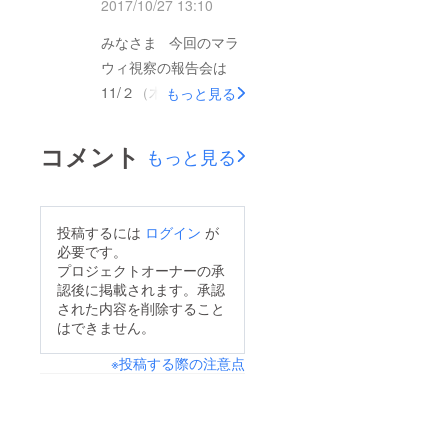
援の募集は明日までで
2017/10/27 13:10
ていければと思いま
す！ ご支援をいただ
す。 今後もマラウィ
みなさま 今回のマラ
ける周りの方々への呼
でのMy Tedori My
ウィ視察の報告会は
びかけを引き続きよろ
Africa のプロジェクト
11/２（木）17：30
もっと見る
しくお願いいたしま
の推進のためにお手伝
～ 普門メディアセン
す。
いできることを頑張っ
ター（丸ノ内線方南
コメント
もっと見る
ていきます。よろしく
町）にて行います。
お願いいたします。
どなたでも無料でご参
加いただけます。ぜひ
投稿するには
ログイン
が
お越しくださいませ。
必要です。
また、ご支援の募集
プロジェクトオーナーの承
認後に掲載されます。承認
は10/31（火）まで続
された内容を削除すること
けております。 周り
はできません。
の方々への呼びかけを
※投稿する際の注意点
引き続きよろしくお願
いいたします。