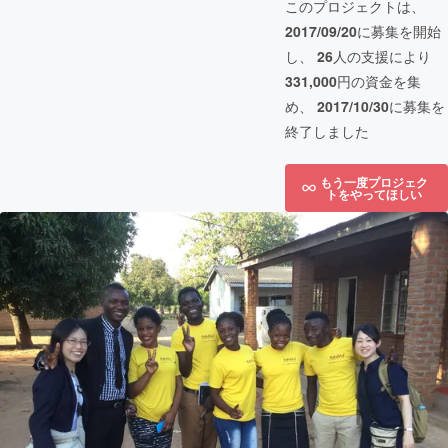
このプロジェクトは、
2017/09/20
に募集を開始
し、
26
人の支援により
331,000
円の資金を集
め、
2017/10/30
に募集を
終了しました
もう一度プロジェク
トをやってほしい