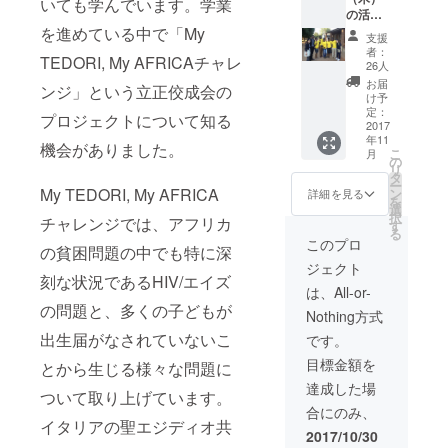
いても学んでいます。学業
の活動
報告会
を進めている中で「My
支援
にご招
者：
TEDORI, My AFRICAチャレ
待いた
26人
しま
お届
ンジ」という立正佼成会の
す。ま
け予
た、活
定：
プロジェクトについて知る
動報告
2017
年11
会に来
機会がありました。
こ
月
られな
の
リ
かった
タ
ー
方に
My TEDORI, My AFRICA
ン
詳細を見る
を
は、マ
選
択
チャレンジでは、アフリカ
ラウィ
す
る
の工芸
このプロ
の貧困問題の中でも特に深
品を贈
ジェクト
呈いた
刻な状況であるHIV/エイズ
しま
は、All-or-
す。
の問題と、多くの子どもが
Nothing方式
出生届がなされていないこ
です。
目標金額を
とから生じる様々な問題に
達成した場
ついて取り上げています。
合にのみ、
イタリアの聖エジディオ共
2017/10/30