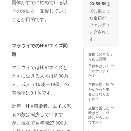
同体がすでに始めている以
23:59:59
ま
下の活動を、支援していく
でに集まっ
た金額が
ことが目的です。
ファンディ
ングされま
す。
マラウイでのHIV/エイズ問
題
支援に関するよ
くある質問
手数料はいく
マラウィではHIV/エイズと
らかかります
ともに生きる人々は約98万
か？
人、成人（15歳～49歳）の
目標金額に届
かなかった場
有病率は9.1％です。
合どうなりま
すか？
近年、HIV感染者、エイズ患
支援で困った
時はどこに相
者の数は減少しています
談したらいい
ですか？
が、現在でも年間27,000人