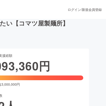
ログイン
/
新規会員登録
たい【コマツ屋製麺所】
うすぐ公開されます
支援総額
プロダクト
093,360
円
ファッション
スポーツ
,000,000円
数
ア
ソーシャルグッド
2
人