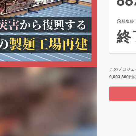
募集終
CAMPFIRE for Social Good
CAMPFIRE Creation
終
CAMPFIREふるさと納税
machi-ya
コミュニティ
このプロジェ
9,093,360
円