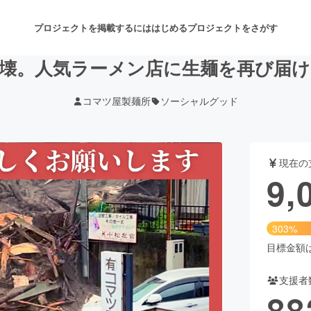
プロジェクトを掲載するには
はじめる
プロジェクトをさがす
損壊。人気ラーメン店に生麺を再び届け
コマツ屋製麺所
ソーシャルグッド
注目のリターン
注目の新着プロジェクト
募集終了が近いプロジェクト
も
現在の
音楽
舞台・パフォーマンス
9,
ゲーム・サービス開発
フード・飲食店
303%
書籍・雑誌出版
アニメ・漫画
目標金額は3
支援者
チャレンジ
ビューティー・ヘルスケ
88