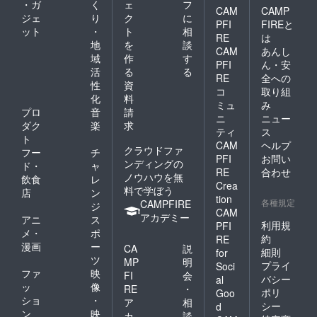
・ガ
く
ェ
フ
CAM
CAMP
ジェ
り
ク
に
PFI
FIREと
ット
・
ト
相
RE
は
地
を
談
CAM
あんし
域
作
す
PFI
ん・安
活
る
る
RE
全への
性
資
コ
取り組
化
料
ミュ
み
プロ
音
請
ニ
ニュー
ダク
楽
求
ティ
ス
ト
CAM
ヘルプ
クラウドファ
フー
チ
PFI
お問い
ンディングの
ド・
ャ
RE
合わせ
ノウハウを無
飲食
レ
Crea
料で学ぼう
店
ン
tion
各種規定
CAMPFIRE
ジ
CAM
アカデミー
アニ
ス
利用規
PFI
メ・
ポ
約
RE
漫画
ー
CA
説
細則
for
ツ
MP
明
プライ
Soci
ファ
映
FI
会
バシー
al
ッ
像
RE
・
ポリ
Goo
ショ
・
ア
相
シー
d
ン
映
カ
談