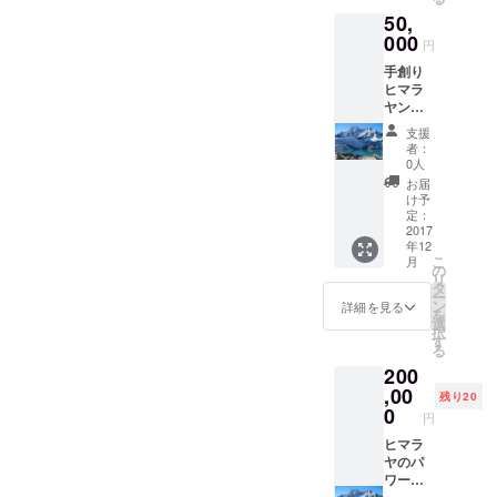
50,
000
円
手創り
ヒマラ
ヤン
バーム
支援
３０ｇ
者：
６個、
0人
ヒマラ
お届
ヤの自
け予
然は語
定：
る絵本
2017
年12
３冊、
こ
月
ヒマラ
の
リ
ヤの自
タ
ー
然CD３
ン
詳細を見る
を
個。 お
選
択
送りし
す
る
ます。
200
,00
残り20
0
円
ヒマラ
ヤのパ
ワース