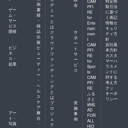
特定商
CAM
画
デ
会
取引法
PFI
ゲー
書
ミ
に基づ
RE
ム・
籍
ー
く表記
for
サー
・
と
情報セ
Ente
ビス
雑
は
キュリ
rtain
開発
誌
ク
サ
ティ方
men
出
ラ
ポ
針
t
版
ウ
ー
反社基
CAM
ビジ
ビ
ド
ト
本方針
PFI
ネ
ュ
フ
サ
カスタ
RE
ス・
ー
ァ
ー
マーハ
for
起業
テ
ン
ビ
ラスメ
Spor
ィ
デ
ス
ントに
ts
ー
ィ
対する
CAM
・
ン
考え方
PFI
ヘ
グ
クッ
RE
ル
と
キーポ
ふる
ス
は
リシー
さと
ケ
プ
実
納税
ア
ロ
施
AD
アー
舞
ジ
事
FOR
ト・
台
ェ
例
ALL
写真
・
ク
HIO