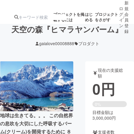
新
ロ
規
グ
会
プロジェクトを掲
はじ
プロジェクト
/
載するには
める
をさがす
イ
員
ン
登
天空の森『ヒマラヤンバーム』
録
gaialove00008888
プロダクト
人気のプロ
注目のリ
注目の新着プロ
募集終了が近いプ
もうすぐ公開
ジェクト
ターン
ジェクト
ロジェクト
されます
現在の支援総
額
アート・写真
音楽
0
円
テクノロジー・ガジェット
ゲーム・サ
0%
目標金額は
映像・映画
書籍・雑誌
地球は生きてる。。。 この自然界
3,000,000円
の息吹を大切にした呼吸するバー
ビジネス・起業
チャレンジ
ム(クリーム)を開発するために ８
支援者数