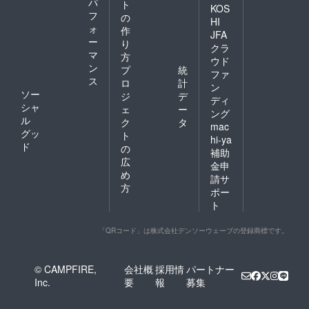
パ
ト
KOS
フ
の
HI
ォ
作
JFA
ー
り
クラ
マ
方
ウド
ン
プ
統
ファ
ス
ロ
計
ン
ソー
ジ
デ
ディ
シャ
ェ
ー
ング
ル
ク
タ
mac
グッ
ト
hi-ya
ド
の
補助
広
金申
め
請サ
方
ポー
ト
「QRコード」は株式会社デンソーウェーブの登録商標です。
© CAMPFIRE,
会社概
採用情
パートナー
Inc.
要
報
募集