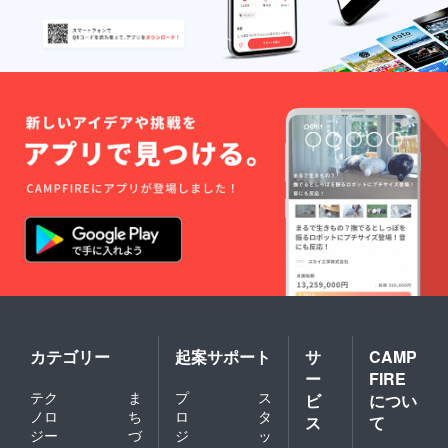
ジョム
ソン～
カトマ
ンズ１
泊⇒カ
トマン
ズ～帰
国
カテゴリー
起案サポート
サ
CAMP
ー
FIRE
テク
ま
プ
ス
ビ
につい
ノロ
ち
ロ
タ
ス
て
ジー
づ
ジ
ッ