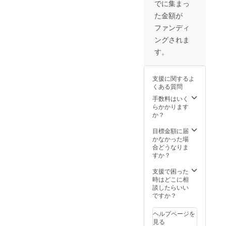
へ馬で
でに集まっ
散策。
た金額が
そし
て、オ
ファンディ
リジナ
ングされま
ルバー
ムを創
す。
るため
に体験
ツアー
支援に関するよ
です。
くある質問
カトマ
ンズ空
手数料はいく
港集合
らかかります
⇒ナガ
か？
ルコッ
ト滞在
目標金額に届
３日、
かなかった場
８００
合どうなりま
０ｍの
すか？
ヒマラ
ヤと日
支援で困った
の出ツ
時はどこに相
アーと
談したらいい
手創り
ですか？
工房体
験⇒カ
ヘルプページを
トマン
見る