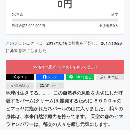
0
円
終了
0
%達成
目標金額
3,000,000
円
支援者数
0
人
このプロジェクトは、
2017/10/16
に募集を開始し、
2017/10/26
に募集を終了しました
もう一度プロジェクトをやってほしい
ポスト
シェア
LINEで送る
URLコピー
埋め込み
QRコード
地球は生きてる。。。 この自然界の息吹を大切にした呼
吸するバーム(クリーム)を開発するために ８０００ｍの
ヒマラヤに抱かれたネパールの山に入りました。 我々の
身体は、本来自然治癒力を持ってます。 天空の森のヒマ
ラヤンパワーは、都会の人々を癒し元気にします。