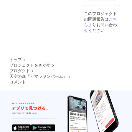
ズ２日
滞在市
内観光
このプロジェクト
⇒カト
の問題報告は
こち
マンズ
～ポカ
ら
よりお問い合わ
ラ2泊
せください
(自由行
動)⇒ポ
カラ～
ジョム
ソン１
泊⇒
トップ
>
ジョム
プロジェクトをさがす
>
ソンか
プロダクト
>
らムク
ティ
天空の森『ヒマラヤンバーム』
>
ナート
コメント
２泊(希
望者は
ヒーリ
ングと
リー
ディン
グ)⇒
ジョム
ソン１
泊⇒