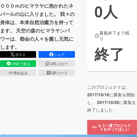
0
人
０００ｍのヒマラヤに抱かれたネ
まちづくり・地域活性化
パールの山に入りました。 我々の
身体は、本来自然治癒力を持って
ます。 天空の森のヒマラヤンパ
CAMPFIRE for Social Good
CAMPFIRE Creation
募集終了まで残
ワーは、都会の人々を癒し元気に
り
CAMPFIREふるさと納税
machi-ya
コミュニティ
終了
します。
ポスト
シェア
LINEで送る
URLコピー
埋め込み
QRコード
このプロジェクトは、
2017/10/16
に募集を開始
し、
2017/10/26
に募集を
終了しました
もう一度プロジェク
トをやってほしい