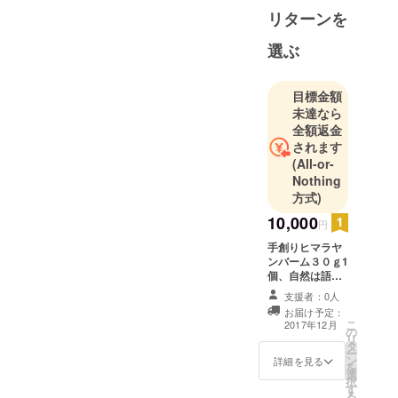
リターンを
選ぶ
目標金額
未達なら
全額返金
されます
(All-or-
Nothing
方式)
10,000
円
手創りヒマラヤ
ンバーム３０ｇ1
個、自然は語る
絵本一冊、ヒマ
支援者：0人
ラヤの自然CD一
お届け予定：
枚。 お送りしま
こ
2017年12月
の
す。
リ
タ
ー
ン
詳細を見る
を
選
択
す
る