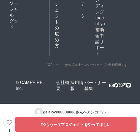
ソー
ジ
デ
ディ
シャ
ェ
ー
ング
ル
ク
タ
mac
グッ
ト
hi-ya
ド
の
補助
広
金申
め
請サ
方
ポー
ト
「QRコード」は株式会社デンソーウェーブの登録商標です。
© CAMPFIRE,
会社概
採用情
パートナー
Inc.
要
報
募集
gaialove00008888
さんへアンコール
もう一度プロジェクトをやってほしい
1