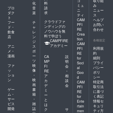
コ
取り組
化
料
ミュ
み
プロ
音
請
ニ
ニュー
ダク
楽
求
ティ
ス
ト
CAM
ヘルプ
クラウドファ
フー
チ
PFI
お問い
ンディングの
ド・
ャ
RE
合わせ
ノウハウを無
飲食
レ
Crea
料で学ぼう
店
ン
tion
各種規定
CAMPFIRE
ジ
CAM
アカデミー
アニ
ス
利用規
PFI
メ・
ポ
約
RE
漫画
ー
CA
説
細則
for
ツ
MP
明
プライ
Soci
ファ
映
FI
会
バシー
al
ッ
像
RE
・
ポリ
Goo
ショ
・
ア
相
シー
d
ン
映
カ
談
特定商
CAM
画
デ
会
取引法
PFI
ゲー
書
ミ
に基づ
RE
ム・
籍
ー
く表記
for
サー
・
と
情報セ
Ente
ビス
雑
は
キュリ
rtain
開発
誌
ク
サ
ティ方
men