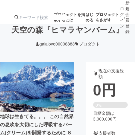
新
ロ
規
グ
会
プロジェクトを掲
はじ
プロジェクト
/
載するには
める
をさがす
イ
員
ン
登
天空の森『ヒマラヤンバーム』
録
gaialove00008888
プロダクト
人気のプロ
注目のリ
注目の新着プロ
募集終了が近いプ
もうすぐ公開
ジェクト
ターン
ジェクト
ロジェクト
されます
現在の支援総
額
アート・写真
音楽
0
円
テクノロジー・ガジェット
ゲーム・サ
0%
目標金額は
映像・映画
書籍・雑誌
地球は生きてる。。。 この自然界
3,000,000円
の息吹を大切にした呼吸するバー
ビジネス・起業
チャレンジ
ム(クリーム)を開発するために ８
支援者数