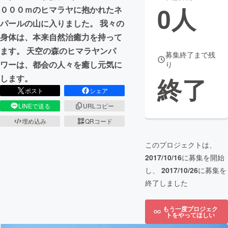
0
人
０００ｍのヒマラヤに抱かれたネ
まちづくり・地域活性化
パールの山に入りました。 我々の
身体は、本来自然治癒力を持って
ます。 天空の森のヒマラヤンパ
CAMPFIRE for Social Good
CAMPFIRE Creation
募集終了まで残
ワーは、都会の人々を癒し元気に
り
CAMPFIREふるさと納税
machi-ya
コミュニティ
終了
します。
ポスト
シェア
LINEで送る
URLコピー
埋め込み
QRコード
このプロジェクトは、
2017/10/16
に募集を開始
し、
2017/10/26
に募集を
終了しました
もう一度プロジェク
トをやってほしい