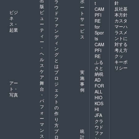
出
ラ
ポ
針
t
版
ウ
ー
反社基
CAM
ビジ
ビ
ド
ト
本方針
PFI
ネ
ュ
フ
サ
カスタ
RE
ス・
ー
ァ
ー
マーハ
for
起業
テ
ン
ビ
ラスメ
Spor
ィ
デ
ス
ントに
ts
ー
ィ
対する
CAM
・
ン
考え方
PFI
ヘ
グ
クッ
RE
ル
と
キーポ
ふる
ス
は
リシー
さと
ケ
プ
実
納税
ア
ロ
施
AD
アー
舞
ジ
事
FOR
ト・
台
ェ
例
ALL
写真
・
ク
HIO
パ
ト
KOS
フ
の
HI
ォ
作
JFA
ー
り
クラ
マ
方
ウド
ン
プ
統
ファ
ス
ロ
計
ン