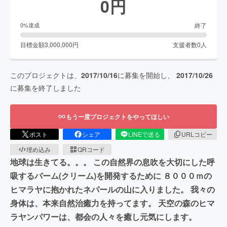
0
円
終了
0
%達成
目標金額
3,000,000
円
支援者数
0
人
このプロジェクトは、
2017/10/16
に募集を開始し、
2017/10/26
に募集を終了しました
もう一度プロジェクトをやってほしい
ポスト
シェア
LINEで送る
URLコピー
埋め込み
QRコード
地球は生きてる。。。 この自然界の息吹を大切にした呼
吸するバーム(クリーム)を開発するために ８０００ｍの
ヒマラヤに抱かれたネパールの山に入りました。 我々の
身体は、本来自然治癒力を持ってます。 天空の森のヒマ
ラヤンパワーは、都会の人々を癒し元気にします。