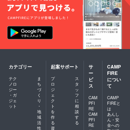
カテゴリー
起案サポート
サ
CAMP
ー
FIRE
テク
ま
プ
ス
ビ
につい
ノロ
ち
ロ
タ
ス
て
ジー
づ
ジ
ッ
・ガ
く
ェ
フ
CAM
CAMP
ジェ
り
ク
に
PFI
FIREと
ット
・
ト
相
RE
は
地
を
談
CAM
あんし
域
作
す
PFI
ん・安
活
る
る
RE
全への
性
資