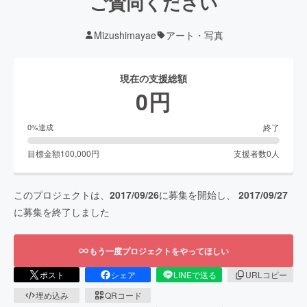
ご賛同ください
Mizushimayae
アート・写真
現在の支援総額
0
円
終了
0
%達成
目標金額
100,000
円
支援者数
0
人
このプロジェクトは、
2017/09/26
に募集を開始し、
2017/09/27
に募集を終了しました
もう一度プロジェクトをやってほしい
ポスト
シェア
LINEで送る
URLコピー
埋め込み
QRコード