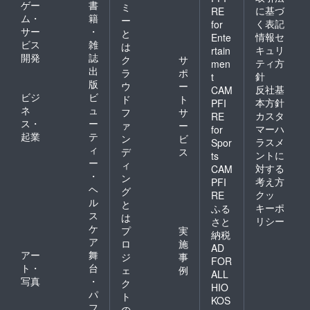
ゲー
書
ミ
に基づ
RE
ム・
籍
ー
く表記
for
サー
・
と
情報セ
Ente
ビス
雑
は
キュリ
rtain
開発
誌
ク
サ
ティ方
men
出
ラ
ポ
針
t
版
ウ
ー
反社基
CAM
ビジ
ビ
ド
ト
本方針
PFI
ネ
ュ
フ
サ
カスタ
RE
ス・
ー
ァ
ー
マーハ
for
起業
テ
ン
ビ
ラスメ
Spor
ィ
デ
ス
ントに
ts
ー
ィ
対する
CAM
・
ン
考え方
PFI
ヘ
グ
クッ
RE
ル
と
キーポ
ふる
ス
は
リシー
さと
ケ
プ
実
納税
ア
ロ
施
AD
アー
舞
ジ
事
FOR
ト・
台
ェ
例
ALL
写真
・
ク
HIO
パ
ト
KOS
フ
の