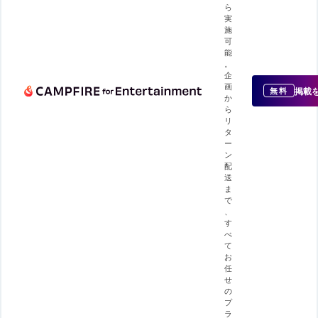
ら
実
施
可
能
。
企
画
掲載
無料
か
ら
リ
タ
ー
ン
配
送
ま
で
、
す
べ
て
お
任
せ
の
プ
ラ