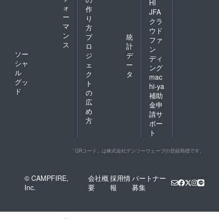
HI
ォ
作
JFA
ー
り
クラ
マ
方
ウド
ン
プ
統
ファ
ス
ロ
計
ン
ソー
ジ
デ
ディ
シャ
ェ
ー
ング
ル
ク
タ
mac
グッ
ト
hi-ya
ド
の
補助
広
金申
め
請サ
方
ポー
ト
「QRコード」は株式会社デンソーウェーブの登録商標です。
© CAMPFIRE,
会社概
採用情
パートナー
Inc.
要
報
募集