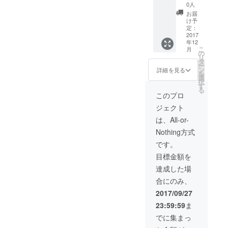
本人の
0人
ネーム
お届
入り手
け予
描き友
定：
禅染オ
2017
年12
リジナ
こ
月
ル手ぬ
の
リ
ぐいプ
タ
ー
レゼン
ン
詳細を見る
を
ト。
選
択
（3,000
す
る
円相
このプロ
当） プ
ジェクト
ロジェ
クトが
は、All-or-
達成し
Nothing方式
なくて
も、 な
です。
んらか
目標金額を
のグッ
ズを進
達成した場
呈しま
合にのみ、
す。
2017/09/27
23:59:59
ま
でに集まっ