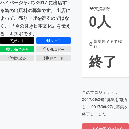
ハイパージャパン2017 に出店す
支援者数
る為の出店料の募集です。 出店に
まちづくり・地域活性化
0
人
よって、売り上げを得るのではな
く、 『今の良き日本文化』を伝え
CAMPFIRE for Social Good
CAMPFIRE Creation
るエキスポです。
CAMPFIREふるさと納税
machi-ya
コミュニティ
ポスト
シェア
募集終了まで残
り
LINEで送る
URLコピー
終了
埋め込み
QRコード
このプロジェクトは、
2017/09/26
に募集を開始
し、
2017/09/27
に募集を
終了しました
もう一度プロジェク