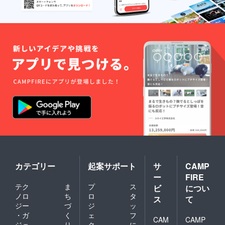
カテゴリー
起案サポート
サ
CAMP
ー
FIRE
テク
ま
プ
ス
ビ
につい
ノロ
ち
ロ
タ
ス
て
ジー
づ
ジ
ッ
・ガ
く
ェ
フ
CAM
CAMP
ジェ
り
ク
に