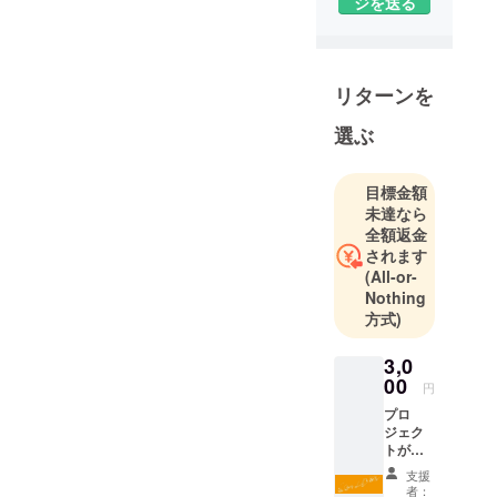
ジを送る
リターンを
選ぶ
目標金額
未達なら
全額返金
されます
(All-or-
Nothing
方式)
3,0
00
円
プロ
ジェク
トが達
成した
支援
ら、 ご
者：