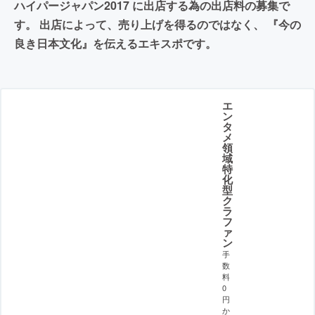
ハイパージャパン2017 に出店する為の出店料の募集で
す。 出店によって、売り上げを得るのではなく、 『今の
良き日本文化』を伝えるエキスポです。
エ
ン
タ
メ
領
域
特
化
型
ク
ラ
フ
ァ
ン
手
数
料
0
円
か