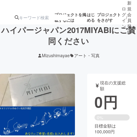
新
ロ
規
グ
会
プロジェクトを掲
はじ
プロジェクト
/
載するには
める
をさがす
イ
員
ン
登
ハイパージャパン2017MIYABIにご賛
録
同ください
人気のプロ
注目のリ
注目の新着プロ
募集終了が近いプ
もうすぐ公開
Mizushimayae
アート・写真
ジェクト
ターン
ジェクト
ロジェクト
されます
アート・写真
音楽
現在の支援総
額
0
円
テクノロジー・ガジェット
ゲーム・サ
映像・映画
書籍・雑誌
0%
目標金額は
100,000円
ビジネス・起業
チャレンジ