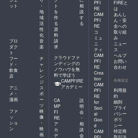
PFI
FIREと
ット
・
ト
相
RE
は
地
を
談
CAM
あんし
域
作
す
PFI
ん・安
活
る
る
RE
全への
性
資
コ
取り組
化
料
ミュ
み
プロ
音
請
ニ
ニュー
ダク
楽
求
ティ
ス
ト
CAM
ヘルプ
クラウドファ
フー
チ
PFI
お問い
ンディングの
ド・
ャ
RE
合わせ
ノウハウを無
飲食
レ
Crea
料で学ぼう
店
ン
tion
各種規定
CAMPFIRE
ジ
CAM
アカデミー
アニ
ス
利用規
PFI
メ・
ポ
約
RE
漫画
ー
CA
説
細則
for
ツ
MP
明
プライ
Soci
ファ
映
FI
会
バシー
al
ッ
像
RE
・
ポリ
Goo
ショ
・
ア
相
シー
d
ン
映
カ
談
特定商
CAM
画
デ
会
取引法
PFI