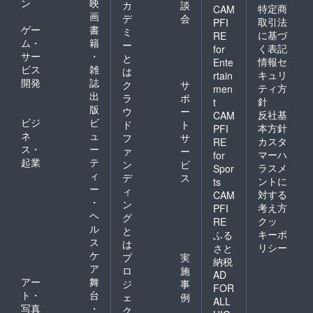
ン
映
カ
談
特定商
CAM
画
デ
会
取引法
PFI
ゲー
書
ミ
に基づ
RE
ム・
籍
ー
く表記
for
サー
・
と
情報セ
Ente
ビス
雑
は
キュリ
rtain
開発
誌
ク
サ
ティ方
men
出
ラ
ポ
針
t
版
ウ
ー
反社基
CAM
ビジ
ビ
ド
ト
本方針
PFI
ネ
ュ
フ
サ
カスタ
RE
ス・
ー
ァ
ー
マーハ
for
起業
テ
ン
ビ
ラスメ
Spor
ィ
デ
ス
ントに
ts
ー
ィ
対する
CAM
・
ン
考え方
PFI
ヘ
グ
クッ
RE
ル
と
キーポ
ふる
ス
は
リシー
さと
ケ
プ
実
納税
ア
ロ
施
AD
アー
舞
ジ
事
FOR
ト・
台
ェ
例
ALL
写真
・
ク