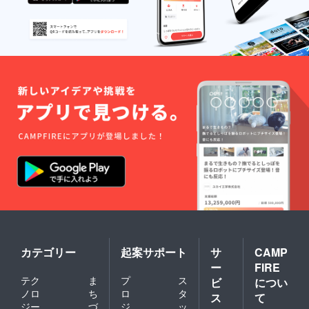
カテゴリー
起案サポート
サ
CAMP
ー
FIRE
テク
ま
プ
ス
ビ
につい
ノロ
ち
ロ
タ
ス
て
ジー
づ
ジ
ッ