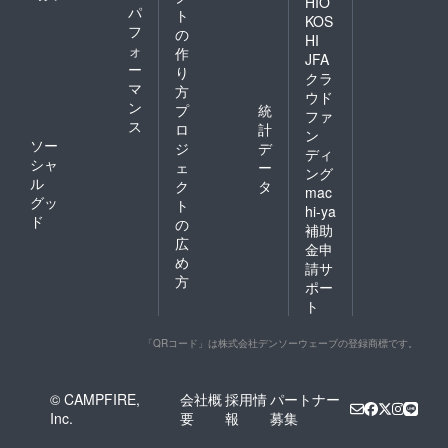
HIO
パ
ト
KOS
フ
の
HI
ォ
作
JFA
ー
り
クラ
マ
方
ウド
ン
プ
統
ファ
ス
ロ
計
ン
ソー
ジ
デ
ディ
シャ
ェ
ー
ング
ル
ク
タ
mac
グッ
ト
hi-ya
ド
の
補助
広
金申
め
請サ
方
ポー
ト
「QRコード」は株式会社デンソーウェーブの登録商標です。
© CAMPFIRE,
会社概
採用情
パートナー
Inc.
要
報
募集