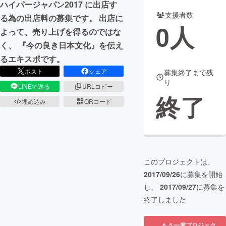
ハイパージャパン2017 に出店す
支援者数
る為の出店料の募集です。 出店に
まちづくり・地域活性化
0
人
よって、売り上げを得るのではな
く、 『今の良き日本文化』を伝え
CAMPFIRE for Social Good
CAMPFIRE Creation
るエキスポです。
CAMPFIREふるさと納税
machi-ya
コミュニティ
ポスト
シェア
募集終了まで残
り
LINEで送る
URLコピー
終了
埋め込み
QRコード
このプロジェクトは、
2017/09/26
に募集を開始
し、
2017/09/27
に募集を
終了しました
もう一度プロジェク