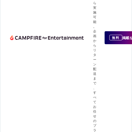
ら
実
施
可
能
。
企
画
掲載
無料
か
ら
リ
タ
ー
ン
配
送
ま
で
、
す
べ
て
お
任
せ
の
プ
ラ