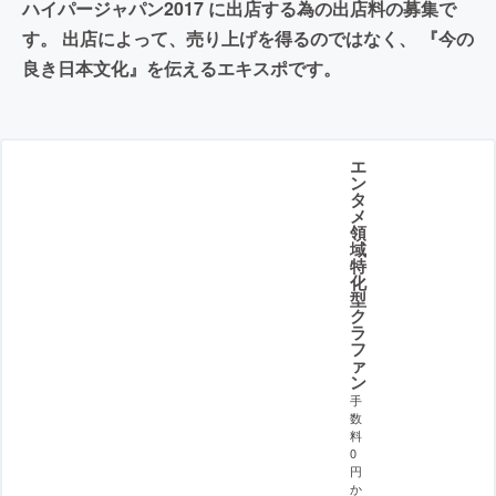
ハイパージャパン2017 に出店する為の出店料の募集で
す。 出店によって、売り上げを得るのではなく、 『今の
良き日本文化』を伝えるエキスポです。
エ
ン
タ
メ
領
域
特
化
型
ク
ラ
フ
ァ
ン
手
数
料
0
円
か