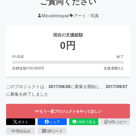
ご賛同ください
Mizushimayae
アート・写真
現在の支援総額
0
円
終了
0
%達成
目標金額
100,000
円
支援者数
0
人
このプロジェクトは、
2017/09/26
に募集を開始し、
2017/09/27
に募集を終了しました
もう一度プロジェクトをやってほしい
ポスト
シェア
LINEで送る
URLコピー
埋め込み
QRコード