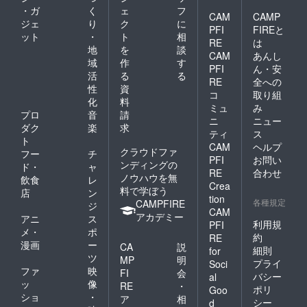
・ガ
く
ェ
フ
CAM
CAMP
ジェ
り
ク
に
PFI
FIREと
ット
・
ト
相
RE
は
地
を
談
CAM
あんし
域
作
す
PFI
ん・安
活
る
る
RE
全への
性
資
コ
取り組
化
料
ミュ
み
プロ
音
請
ニ
ニュー
ダク
楽
求
ティ
ス
ト
CAM
ヘルプ
クラウドファ
フー
チ
PFI
お問い
ンディングの
ド・
ャ
RE
合わせ
ノウハウを無
飲食
レ
Crea
料で学ぼう
店
ン
tion
各種規定
CAMPFIRE
ジ
CAM
アカデミー
アニ
ス
利用規
PFI
メ・
ポ
約
RE
漫画
ー
CA
説
細則
for
ツ
MP
明
プライ
Soci
ファ
映
FI
会
バシー
al
ッ
像
RE
・
ポリ
Goo
ショ
・
ア
相
シー
d