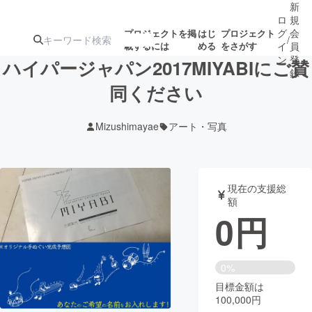
新
ロ
規
グ
会
プロジェクトを掲
はじ
プロジェクト
/
載するには
める
をさがす
イ
員
ン
登
ハイパージャパン2017MIYABIにご賛
録
同ください
人気のプロ
注目のリ
注目の新着プロ
募集終了が近いプ
もうすぐ公開
Mizushimayae
アート・写真
ジェクト
ターン
ジェクト
ロジェクト
されます
アート・写真
音楽
現在の支援総
額
0
円
テクノロジー・ガジェット
ゲーム・サ
映像・映画
書籍・雑誌
0%
目標金額は
100,000円
ビジネス・起業
チャレンジ