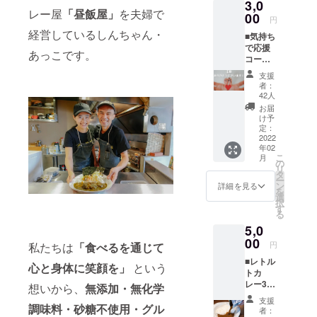
3,0
国の皆さま
レー屋
「昼飯屋」
を夫婦で
00
に「元気と
円
経営しているしんちゃん・
笑顔」をお
■気持ち
で応援
届けした
あっこです。
コース
い！
＜レト
支援
ルトカ
▼昼飯屋
者：
レー完
42人
〒東京都大
成後に
お届
田区大森西5-
お届け
け予
＞ ・レ
定：
10-10 京急
トルト
2022
線大森町駅
年02
カレー1
こ
月
より徒歩10
食分
の
リ
（海苔
タ
秒
ー
チキン
ン
詳細を見る
を
カ
選
択
レー）
す
る
※賞味
5,0
期限は
製造か
00
円
私たちは
「食べるを通じて
ら1年と
■レトル
なりま
心と身体に笑顔を」
という
トカ
す。 ・
レー3食
昼飯屋
想いから、
無添加・無化学
コース
オリジ
支援
＜レト
調味料・砂糖不使用・グル
ナルス
者：