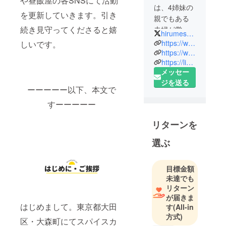
や昼飯屋の各SNSにて活動
は、4姉妹の
を更新していきます。引き
親でもある
続き見守ってくださると嬉
夫婦が営
hirumeshiya1
む、身体に
https://www.instagram.com/hirumeshiya1/
しいです。
優しい健康
https://www.hirumeshiya1.com/
https://lin.ee/nMbpitP
スパイスカ
メッセー
レー店で
ジを送る
す。化学調
ーーーーー以下、本文で
味料なし、
すーーーーー
砂糖なし、
小麦粉な
リターンを
し、乳製品
なし、のス
選ぶ
パイスカ
レーを提供
目標金額
していま
未達でも
す。安心安
リターン
全なレトル
が届きま
はじめまして。東京都大田
す
(All-in
トカレーを
方式)
通して、全
区・大森町にてスパイスカ