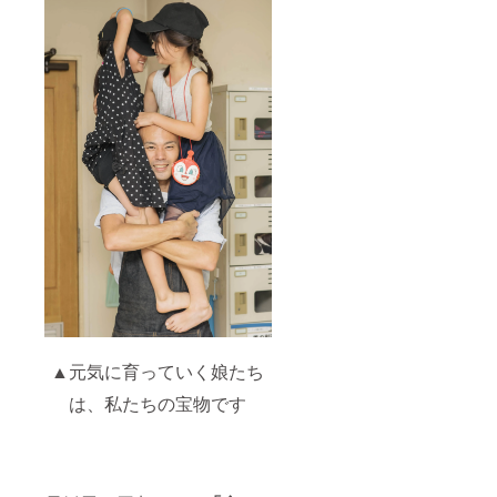
プロセ
考欄
フォ
カー1枚
スを公
（任
ローさ
＜完成
開・共
意）に
せてい
までの
有＞ ・
「faceb
ただき
プロセ
支援者
ookの登
ます）
スを公
限定
録氏名
開・共
facebo
（フル
有＞ ・
okグ
ネー
支援者
ループ
ム）」
限定
（任意
をご記
facebo
参加）
載くだ
okグ
へご招
さい
ループ
待 ※備
（非公
（任意
考欄
開グ
参加）
（任
ループ
へご招
意）に
への招
待 ※備
「faceb
待を
考欄
ookの登
メール
（任
録氏名
にてご
意）に
（フル
案内し
「faceb
ネー
ます。
ookの登
▲元気に育っていく娘たち
ム）」
氏名は
録氏名
をご記
グルー
は、私たちの宝物です
（フル
載くだ
プ参加
ネー
さい
承認時
ム）」
（非公
の照合
をご記
開グ
用に使
載くだ
ループ
用しま
さい