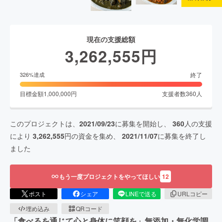
現在の支援総額
3,262,555
円
終了
326
%達成
目標金額
1,000,000
円
支援者数
360
人
このプロジェクトは、
2021/09/23
に募集を開始し、
360
人の支援
により
3,262,555
円の資金を集め、
2021/11/07
に募集を終了し
ました
もう一度プロジェクトをやってほしい
12
ポスト
シェア
LINEで送る
URLコピー
埋め込み
QRコード
「食べるを通じて心と身体に笑顔を」無添加・無化学調