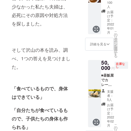
さい
や強み
【5000
オリジ
美味し
案内し
100
コース
ます。
（非公
を生か
少なかった私たち夫婦は、
円引
ナルス
い料理
人
ます。
に含ま
・昼飯
開グ
してこ
き】
テッ
をふる
氏名は
お届
れるた
屋限定
ループ
必死にその原因や対処方法
だわり
13,000
カー1枚
まいま
け予
グルー
め、当
ステッ
への招
の焼加
円
定：
＜完成
す。 ※
プ参加
日手ぶ
カー1枚
を探しました。
待を
工を施
2022
→8,000
までの
日時・
承認時
らで参
＜完成
メール
年01
してい
円 非常
プロセ
場所・
の照合
加可能
までの
こ
月
にてご
ます。
時用の
の
スを公
内容等
用に使
です。
プロセ
リ
案内し
贈り物
ストッ
タ
開・共
は事前
用しま
※ご相談
スを公
ー
ます。
から家
クにも
ン
有＞ ・
に応相
詳細を見る
す）。
方法
開・共
を
氏名は
庭用ま
◎ ＜レ
選
支援者
談。会
そして沢山の本を読み、調
アカウ
は、終
有＞ ・
択
グルー
で幅広
トルト
す
限定
場や食
ントを
了後に
支援者
る
プ参加
く愛用
カレー
べ、1つの答えを見つけまし
facebo
材およ
お持ち
メール
限定
承認時
50,
されて
完成後
okグ
びしん
でない
で相談
在庫な
facebo
の照合
た。
いま
000
にお届
し
ループ
ちゃん
方は
円
させて
okグ
用に使
す。 ※
け＞ ・
（任意
の交通
「な
いただ
ループ
用しま
■昼飯屋
備考欄
昼飯屋
参加）
費等
し」と
きま
（任意
す）。
でカ
に
レトル
へご招
（場合
お書き
す。 料
参加）
アカウ
レー食
「faceb
トカ
待 ※備
によっ
くださ
理道具
「食べているもので、身体
へご招
ントを
べ放題
ookの登
レー
考欄
て宿泊
い。
支援
内容：
待 ※備
お持ち
pass券
録氏名
10食分
（任
費等）
者：
※twitter
はできている」
・まな
考欄
でない
コース
（フル
セッ
5人
意）に
は別
/Instagr
板（基
（任
方は
＜カ
ネー
ト
「faceb
途、主
お届
amアカ
本の切
意）に
「な
レー食
ム）」
（海苔
け予
「自分たちが食べているも
ookの登
催者様
ウント
り方な
「faceb
し」と
べ放題
をご記
定：
チキン
録氏名
ご負担
をお持
ど丁寧
ookの登
お書き
＞ 90日
2022
載くだ
ので、子供たちの身体も作
カレー5
（フル
となり
ちの方
に書い
録氏名
年02
くださ
間、昼
さい
食、チ
ネー
ます。
は、
てあり
こ
（フル
月
られる」
い。
飯屋の
（非公
の
キンカ
ム）」
※食材の
twitter/I
ま
リ
ネー