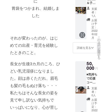
ウト可
に
上がっ
ウント
＆子ど
ID/URL
にも便
までの
・本人
ていた
より
も向け
もご記
利なレ
胃袋をつかまれ、結婚しま
プロセ
のみ使
だけま
支援
フォ
料理道
載くだ
トルト
スを公
用可。
者：
す。 ※
ローさ
具セッ
した
さい
カ
開・共
1人
譲渡お
賞味期
せてい
トコー
（昼飯
レー。
有＞ ・
よび転
お届
限は、
ただき
ス ＜親
屋アカ
キャン
支援者
け予
売不
製造か
ま
子料理
ウント
プや登
定：
限定
可。 ク
ら1年と
す）。
教室参
2022
より
山のお
facebo
ラウド
なりま
年02
加＆子
フォ
供にも
okグ
ファン
す。 ※8
それが変わったのが、はじ
こ
月
ども向
ローさ
おすす
の
ループ
ディン
切48枚
リ
け料理
せてい
め。賞
タ
（任意
グ終了
めての出産・育児を経験し
（板の
ー
道具の
ただき
味期限
ン
参加）
詳細を見る
後、
り6枚
を
ご提供
ま
が1年あ
選
へご招
たときのこと。
トッピ
分）×2
択
＞ プロ
す）。
るの
す
待 ※備
ング
個とな
る
の料理
で、非
考欄
pass券
りま
50,
人しん
長女が生後3カ月のころ、ひ
常時用
（任
をお届
す。 〇
ちゃん
000
のス
意）に
けしま
円
支援者
どい乳児湿疹になりまし
から、
トック
「faceb
す。
さまご
■気持ち
親子で
にも最
ookの登
オー
本人へ
た。顔は赤くただれ、眉毛
で応援
楽しく
適で
録氏名
ダー時
＜レト
コース
料理を
す。 さ
（フル
にpass
ルトカ
も髪の毛もぬけ落ち・・・
＜レト
教わろ
らに、
ネー
券をご
支援
レー完
ルトカ
う！料
今なら
ム）」
者：
私たちはそんな長女の姿を
提示く
成後に
レー完
理教室
昼飯屋
0人
をご記
ださ
お届け
成後に
への参
カレー
見て申し訳ない気持ちで
載くだ
お届
い。 ＜
＞ ・レ
お届け
加と、
の名脇
け予
さい
レトル
トルト
＞ ・レ
いっぱいになり、心が苦し
子ども
定：
役「昼
（非公
トカ
カレー1
トルト
2022
向け料
飯屋特
開グ