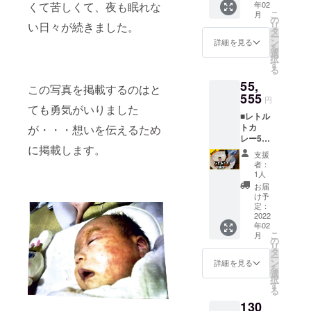
レー完
食分
年02
くて苦しくて、夜も眠れな
カレー2
理道具
製ビネ
ループ
成後に
（海苔
こ
月
食分
をご提
の
ガー」
への招
お届け
チキン
リ
い日々が続きました。
（海苔
供する
タ
との
待を
（また
カ
ー
チキン
セット
ン
セット
詳細を見る
メール
は店頭
レー）
を
カレー1
コース
選
でお届
にてご
で受け
・昼飯
択
食、チ
です。
す
けしま
案内し
取り可
屋オリ
る
キンカ
参加人
す。
ます。
能）＞
ジナル
55,
レー1
数：お
（※黒酢
この写真を掲載するのはと
氏名は
・レト
ステッ
食） ・
555
子様 2
にスパ
グルー
円
ルトカ
カー1枚
昼飯屋
名ま
ても勇気がいりました
イスを
プ参加
レー4食
＜完成
■レトル
オリジ
で、大
漬け込
承認時
分（海
までの
トカ
が・・・想いを伝えるため
ナルス
人 2名
んで熟
の照合
苔チキ
プロセ
レー50
テッ
まで
成をか
用に使
ンカ
スを公
に掲載します。
食コー
カー1枚
（※昼飯
けたオ
用しま
支援
レー2食
開・共
ス お取
・感謝
屋にて
リジナ
者：
す）。
分、チ
有＞ ・
引先へ
の動画
開催い
1人
ルの香
アカウ
キンカ
支援者
の贈答
を、心
たしま
草ビネ
お届
ントを
レー2食
限定
品や、
を込め
す。他
け予
ガーで
お持ち
分）
facebo
友人知
て贈ら
定：
の場所
す） ＜
でない
※賞味期
okグ
人への
2022
せてい
での開
レトル
方は
限は、
ループ
年02
プレゼ
ただき
催とな
トカ
「な
製造か
こ
（任意
月
ント
ます。
の
る場合
レー完
し」と
ら1年と
リ
参加）
に！ 食
＜完成
タ
には応
成後に
お書き
なりま
ー
へご招
べるほ
までの
ン
相談、
詳細を見る
お届け
くださ
す。 ・
を
待 【並
ど元気
プロセ
選
場所代
＞ ・昼
い。
昼飯屋
択
木海苔
に、笑
スを公
す
を別途
飯屋レ
※twitter
オリジ
る
店につ
顔にな
開・共
ご負担
トルト
/Instagr
ナルス
いて】
130
るレト
有＞ ・
いただ
カレー
amアカ