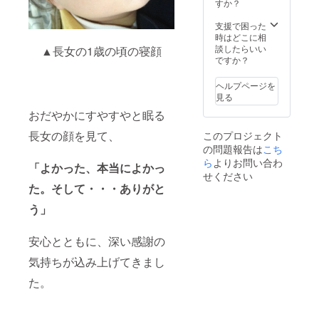
び転売
※食材の
すか？
アカウ
（任
お子様
不可。
準備
ントを
意）に
2名様以
クラウ
は、主
支援で困った
お持ち
「faceb
上の参
ドファ
催者様
時はどこに相
でない
ookの登
加で、
ンディ
と応相
談したらいい
方は
▲長女の1歳の頃の寝顔
録氏名
料理道
ング終
談で決
ですか？
「な
（フル
具を2
了後、
めさせ
し」と
ネー
セット
カレー
ていた
お書き
ム）」
ヘルプページを
以上欲
pass券
だきま
くださ
をご記
見る
しい！
をお届
す。 ※
い。
載くだ
という
おだやかにすやすやと眠る
けしま
会場の
※twitter
さい
方は、
す。 初
場所
/Instagr
（非公
当日購
長女の顔を見て、
このプロジェクト
回ご来
は、日
amアカ
開グ
入が可
の問題報告は
こち
店時に
本国内
ウント
ループ
能で
日付を
となり
ら
よりお問い合わ
をお持
への招
「よかった、本当によかっ
す。 ※
明記
ます。
ちの方
せください
待を
大人だ
し、ス
※人数制
は、
た。そして・・・ありがと
メール
けでの
タンプ
限は10
twitter/I
にてご
参加も
を押し
名様ま
う」
nstagra
案内し
可。大
て食べ
で。 ＜
mの
ます。
人2名様
放題ス
レトル
ID/URL
氏名は
まで。
安心とともに、深い感謝の
タート
トカ
もご記
グルー
料理道
となり
レー完
載くだ
プ参加
具は子
気持ちが込み上げてきまし
ます。
成後に
さい
承認時
ども仕
＜レト
お届け
（昼飯
の照合
た。
様です
ルトカ
＞ ・レ
屋アカ
用に使
が、大
レー完
トルト
ウント
用しま
人も十
成後に
カレー
より
す）。
分に使