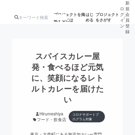
新
ロ
規
グ
会
プロジェクトを掲
はじ
プロジェクト
/
載するには
める
をさがす
イ
員
ン
登
録
人気のプロ
注目のリ
注目の新着プロ
募集終了が近いプ
もうすぐ公開
スパイスカレー屋
ジェクト
ターン
ジェクト
ロジェクト
されます
発・食べるほど元気
に、笑顔になるレト
アート・写真
音楽
ルトカレーを届けた
テクノロジー・ガジェット
い
ゲーム・サ
映像・映画
書籍・雑誌
Hirumeshiya
コロナサポートプ
フード・飲食店
ログラム対象
ビジネス・起業
チャレンジ
東京・大森町にある無添加カレー専門