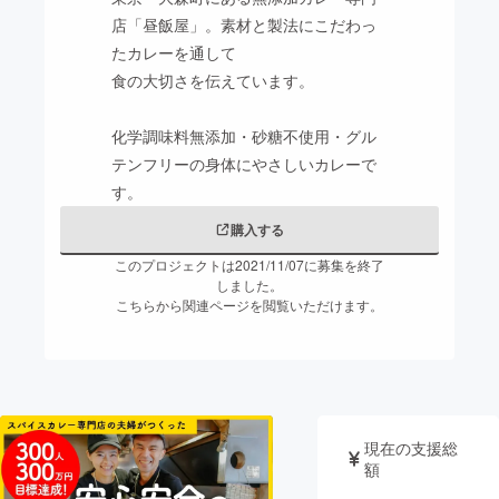
店「昼飯屋」。素材と製法にこだわっ
まちづくり・地域活性化
たカレーを通して
食の大切さを伝えています。
CAMPFIRE for Social Good
CAMPFIRE Creation
化学調味料無添加・砂糖不使用・グル
CAMPFIREふるさと納税
machi-ya
コミュニティ
テンフリーの身体にやさしいカレーで
す。
購入する
このプロジェクトは2021/11/07に募集を終了
しました。
こちらから関連ページを閲覧いただけます。
現在の支援総
額