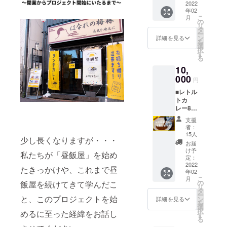
をお持
トルト
2022
テッ
＞ ・レ
)･持ち
ちの方
年02
カレー2
カー1枚
トルト
手/約
は、
こ
月
食分
＜完成
の
カレー
50×140
twitter/I
リ
（海苔
までの
タ
2食（海
(mm)･
nstagra
ー
チキン
プロセ
ン
苔チキ
詳細を見る
折りた
mの
を
カレー1
スを公
選
ンカ
たみマ
ID/URL
択
食、チ
開・共
す
レー1
チ/約
もご記
る
キンカ
有＞ ・
食、チ
190(m
載くだ
10,
レー1
支援者
キンカ
m) 容
さい
食）
000
限定
レー1
量：約
円
（昼飯
※賞味期
facebo
食） ・
10L 素
屋アカ
■レトル
限は製
okグ
昼飯屋
材：ポ
ウント
トカ
造から1
ループ
オリジ
リエス
より
レー8食
年とな
（任意
ナルス
テル 丸
フォ
コース
りま
参加）
テッ
洗い洗
支援
ローさ
＜レト
す。 ・
へご招
カー1枚
者：
濯可
せてい
ルトカ
昼飯屋
待 ※備
15人
＜完成
能！ あ
ただき
少し長くなりますが・・・
レー完
オリジ
考欄
までの
お届
りそう
ま
成後に
ナルス
（任
け予
プロセ
で珍し
私たちが「昼飯屋」を始め
す）。
お届け
テッ
定：
意）に
スを公
い、お
＞ ・レ
2022
カー1枚
「faceb
開・共
たきっかけや、これまで昼
弁当な
年02
トルト
＜完成
ookの登
有＞ ・
どが
こ
月
カレー8
までの
の
録氏名
飯屋を続けてきて学んだこ
支援者
ちょう
リ
食分
プロセ
タ
（フル
限定
どよく
ー
（海苔
と、このプロジェクトを始
スを公
ン
ネー
詳細を見る
facebo
収ま
を
チキン
開・共
選
ム）」
okグ
る、大
択
めるに至った経緯をお話し
カレー5
有＞ ・
す
をご記
ループ
きすぎ
る
食、チ
支援者
載くだ
（任意
ない“ほ