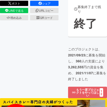
ポスト
シェア
募集終了まで残
LINEで送る
URLコピー
り
終了
埋め込み
QRコード
このプロジェクトは、
2021/09/23
に募集を開始
し、
360
人の支援により
3,262,555
円の資金を集
め、
2021/11/07
に募集を
終了しました
もう一度プロジェ
1
クトをやってほし
2
い