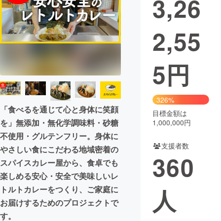
3,26
2,55
5
円
326%
「食べるを通じて心と身体に笑顔
目標金額は
を」無添加・無化学調味料・砂糖
1,000,000円
不使用・グルテンフリー。身体に
支援者数
やさしい食にこだわる地域密着の
360
スパイスカレー屋から、食卓でも
楽しめる安心・安全で美味しいレ
人
トルトカレーをつくり、ご家庭に
お届けするためのプロジェクトで
す。