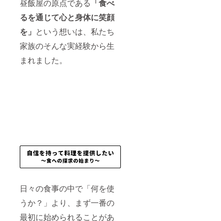
への招
す）。
昼飯屋の原点である
「食べ
（非公
待を
アカウ
開グ
るを通じて心と身体に笑顔
メール
ントを
ループ
にてご
お持ち
への招
を」
という想いは、私たち
案内し
でない
待を
ます。
方は
家族のそんな実経験から生
メール
氏名は
「な
にてご
グルー
し」と
まれました。
案内し
プ参加
お書き
ます。
承認時
くださ
氏名は
の照合
い。
グルー
用に使
※twitter
プ参加
用しま
/Instagr
承認時
す）。
amアカ
の照合
アカウ
ウント
用に使
ントを
をお持
用しま
お持ち
ちの方
す）。
でない
は、
アカウ
方は
twitter/I
ントを
「な
nstagra
お持ち
し」と
mの
でない
お書き
ID/URL
方は
くださ
もご記
「な
い。
載くだ
し」と
日々の食事の中で「何を使
※twitter
さい
お書き
/Instagr
（昼飯
うか？」より、まず一番の
くださ
amアカ
屋アカ
い。
ウント
ウント
最初に始められることがあ
※twitter