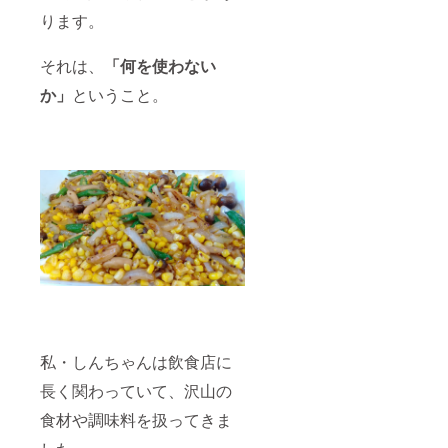
をお持
より
/Instagr
ちの方
フォ
ります。
amアカ
は、
ローさ
ウント
twitter/I
せてい
をお持
それは、
「何を使わない
nstagra
ただき
ちの方
mの
ます）
は、
か」
ということ。
ID/URL
twitter/I
もご記
nstagra
載くだ
mの
さい
ID/URL
（昼飯
もご記
屋アカ
載くだ
ウント
さい
より
（昼飯
フォ
屋アカ
ローさ
ウント
せてい
より
ただき
フォ
ま
ローさ
す）。
せてい
ただき
ま
私・しんちゃんは飲食店に
す）。
長く関わっていて、沢山の
食材や調味料を扱ってきま