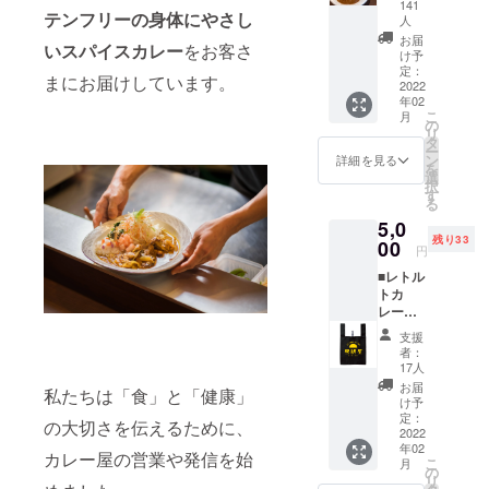
ルトカ
テッ
141
テンフリーの身体にやさし
レー完
カー1枚
人
成後に
＜完成
お届
いスパイスカレー
をお客さ
お届け
までの
け予
＞ ・レ
定：
プロセ
まにお届けしています。
2022
トルト
スを公
年02
カレー3
開・共
こ
月
食分
の
有＞ ・
リ
（海苔
タ
支援者
ー
チキン
ン
限定
詳細を見る
を
カレー2
選
facebo
択
食、チ
す
okグ
る
キンカ
ループ
5,0
レー1
（任意
残り33
00
食）
参加）
円
※賞味期
へご招
■レトル
限は製
待 ※備
トカ
造から1
考欄
レー＆
年とな
（任
昼飯屋
りま
意）に
支援
エコ
す。 ・
「faceb
者：
バッグ
昼飯屋
17人
ookの登
お楽し
オリジ
録氏名
お届
私たちは「食」と「健康」
みコー
ナルス
け予
（フル
ス ＜レ
定：
テッ
ネー
の大切さを伝えるために、
トルト
2022
カー1枚
ム）」
年02
カレー
＜完成
カレー屋の営業や発信を始
をご記
こ
月
完成後
の
までの
載くだ
リ
にお届