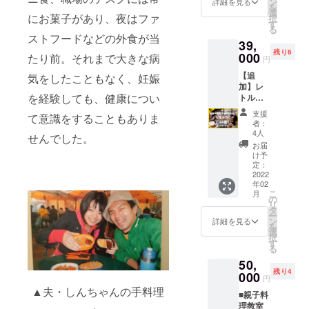
ん味噌
ン
号・住
詳細を見る
用しま
mの
を
（昼飯
氏名は
カレー1
汁100
選
所・氏
す）。
ID/URL
にお菓子があり、夜はファ
択
屋アカ
グルー
食、チ
円、焼
す
名・電
アカウ
もご記
る
ウント
プ参加
キンカ
きのり
話番号
ントを
ストフードなどの外食が当
載くだ
より
承認時
39,
レー1
100円、
をご記
お持ち
さい
フォ
の照合
残り6
食）
000
こなゆ
たり前。それまで大きな病
入くだ
でない
円
（昼飯
ローさ
用に使
※賞味期
きチー
さい）
方は
屋アカ
せてい
用しま
【追
限は、
気をしたこともなく、妊娠
ズ150
＜レト
「な
ウント
ただき
す）。
加】レ
製造か
円、焼
ルトカ
し」と
より
ます）
を経験しても、健康につい
アカウ
トルト
ら1年と
きチキ
レーに
お書き
フォ
ントを
カレー
なりま
ン250円
ついて
くださ
支援
ローさ
て意識をすることもありま
お持ち
30食＋
す。 ・
など）
＞ ※賞
者：
い。
せてい
でない
ビネ
昼飯屋
・有効
4人
味期限
※twitter
せんでした。
ただき
方は
ガー2本
オリジ
期間：
は、製
お届
/Instagr
ま
「な
セット
ナルス
無期
け予
造から1
amアカ
す）。
し」と
コース
テッ
定：
限、
年とな
ウント
お書き
安心安
2022
カー1枚
5,000円
りま
をお持
年02
くださ
全なレ
・感謝
分使い
す。 ＜
ちの方
こ
月
い。
トルト
の気持
の
切った
海苔缶
は、
リ
※twitter
カレー
ちを込
タ
時点で
につい
twitter/I
ー
/Instagr
を、家
めた
ン
終了 ・
詳細を見る
て＞ ※
nstagra
を
amアカ
族、友
メール
選
1日何個
卓上
mの
択
ウント
人、仲
を、心
す
トッピ
缶 焼
ID/URL
る
をお持
間と一
を込め
ングし
海苔で
もご記
50,
ちの方
緒に。
て送ら
てもOK
す。カ
載くだ
残り4
は、
プレゼ
000
せてい
・店
レーと
円
さい
twitter/I
ントに
ただき
内、テ
あわせ
▲夫・しんちゃんの手料理
（昼飯
■親子料
nstagra
も、持
ます。
イクア
て召し
屋アカ
理教室
mの
ち運び
＜完成