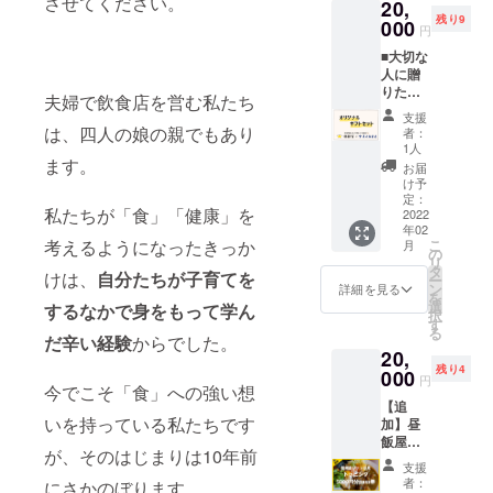
させてください。
20,
キンカ
限定
さい
参加）
どよい
残り9
レー3
000
facebo
（非公
へご招
円
サイ
食）
okグ
開グ
待 ※備
ズ”のエ
■大切な
※賞味期
ループ
ループ
考欄
コバッ
人に贈
限は製
（任意
への招
（任
クで
りたい
造から1
参加）
待を
夫婦で飲食店を営む私たち
意）に
す。マ
ギフト
年とな
へご招
メール
「faceb
支援
チも
セット
りま
待 ※備
は、四人の娘の親でもあり
にてご
者：
ookの登
しっか
コース
す。 ・
考欄
1人
案内し
録氏名
りして
昼飯屋×
ます。
昼飯屋
（任
ます。
お届
（フル
いて、
並木海
オリジ
意）に
け予
氏名は
ネー
昼飯屋
苔店の
ナルス
定：
「faceb
グルー
ム）」
のテイ
私たちが「食」「健康」を
コラボ
2022
テッ
ookの登
プ参加
をご記
クアウ
年02
企画！
カー1枚
録氏名
承認時
載くだ
トカ
こ
考えるようになったきっか
月
昼飯屋
＜完成
の
（フル
の照合
さい
レーが
リ
レトル
までの
タ
ネー
用に使
（非公
けは、
自分たちが子育てを
すっぽ
ー
トカ
プロセ
ン
ム）」
詳細を見る
用しま
開グ
り収ま
を
レーと
スを公
選
をご記
するなかで身をもって学ん
す）。
ループ
りま
択
大森の
開・共
す
載くだ
アカウ
への招
す。 昼
る
海苔問
有＞ ・
だ辛い経験
からでした。
さい
ントを
待を
飯屋エ
20,
屋・並
支援者
（非公
お持ち
メール
コバッ
残り4
木海苔
000
限定
開グ
でない
円
にてご
グでカ
今でこそ「食」への強い想
店の焼
facebo
ループ
方は
案内し
レーを
【追
き海苔
okグ
への招
「な
ます。
テイク
いを持っている私たちです
加】昼
のセッ
ループ
待を
し」と
氏名は
アウト
飯屋で
トを、
（任意
メール
お書き
グルー
が、そのはじまりは10年前
する
トッピ
ご指定
参加）
にてご
くださ
支援
プ参加
と、店
ング
先へギ
へご招
案内し
者：
い。
にさかのぼります。
承認時
主しん