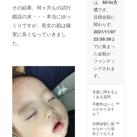
苔チキ
です。
意で
（任
は、
All-In方
くださ
（海苔
す） ・
お書き
ン、各
美味し
す。）
意）に
その結果、何ヶ月もの試行
い。
チキン
ピー
くださ
式
です。
種あい
い料理
※twitter
「faceb
※twitter
カレー
ラー
い。
がけ）
をふる
/Instagr
錯誤の末・・・本当にゆっ
ookの登
目標金額に
/Instagr
10食、
（持ち
※twitter
が食べ
まいま
amアカ
録氏名
amアカ
チキン
手が滑
/Instagr
関わらず、
くりですが、長女の肌は確
放題
す。 ※
ウント
（フル
ウント
カレー
り止め
amアカ
（※期間
日時・
をお持
ネー
2021/11/07
をお持
10食）
になっ
ウント
実に良くなっていきまし
限定カ
場所・
ちの方
ム）」
ちの方
・昼飯
てい
をお持
23:59:59
ま
レーは
内容等
は、
をご記
は、
屋オリ
た。
て、握
ちの方
対象外
は事前
twitter/I
載くだ
でに集まっ
twitter/I
ジナル
りやす
は、
となり
に応相
nstagra
さい
nstagra
ステッ
いで
twitter/I
た金額が
ます）
談。会
mの
（非公
mの
カー1枚
す） ・
nstagra
・トッ
場や食
ID/URL
開グ
ファンディ
ID/URL
＜完成
マッ
mの
ピング
材およ
もご記
ループ
もご記
までの
シャー
ID/URL
ングされま
は別途
びしん
載くだ
への招
載くだ
プロセ
（握り
もご記
有料 ・
ちゃん
さい
待を
す。
さい
スを公
やすい
載くだ
ごはん
の交通
（昼飯
メール
（昼飯
開・共
取っ手
さい
の量は
費等
屋アカ
にてご
屋アカ
有＞ ・
で、材
（昼飯
大盛り
（場合
ウント
案内し
ウント
支援者
料をつ
支援に関するよ
屋アカ
まで
によっ
より
ます。
より
限定
ぶしや
くある質問
ウント
可、そ
て宿泊
フォ
氏名は
フォ
facebo
すいで
より
れ以上
費等）
ローさ
手数料はいく
グルー
ローさ
okグ
す） ※
フォ
は別途
は別
せてい
らかかります
プ参加
せてい
ループ
料理道
ローさ
有料 ・
途、主
ただき
か？
承認時
ただき
（任意
具セッ
せてい
本人の
催者様
ま
の照合
ま
参加）
トは1
ただき
み使用
ご負担
す）。
目標金額に届
用に使
す）。
へご招
セット
ま
可。譲
となり
かなかった場
用しま
待 ※備
となり
す）。
渡およ
ます。
合どうなりま
す）。
考欄
ます。