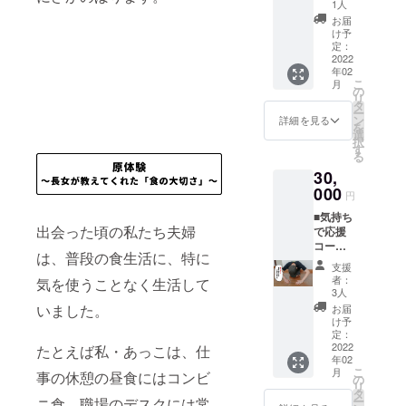
5,000円
フト
待 ※備
1人
ます。
※twitter
の照合
ちゃん
分pass
セット
考欄
氏名は
お届
/Instagr
用に使
から素
券＋レ
として
（任
け予
グルー
amアカ
用しま
敵な〇
トルト
お送り
定：
意）に
プ参加
ウント
す）。
〇がも
カレー4
2022
しま
「faceb
承認時
をお持
アカウ
らえる
年02
食コー
す。 〇
ookの登
の照合
ちの方
ントを
こ
か
月
ス
ギフト
の
録氏名
用に使
は、
お持ち
リ
も？！
＜トッ
セット
タ
（フル
用しま
twitter/I
でない
ー
※備考欄
ピング
内容 レ
ン
ネー
詳細を見る
す）。
nstagra
方は
を
（任
5,000円
トルト
選
ム）」
アカウ
mの
「な
択
意）に
分pass
カレー4
す
をご記
ントを
ID/URL
し」と
る
「faceb
券＞ ・
食分
載くだ
お持ち
もご記
お書き
ookの登
30,
昼飯屋
（海苔
さい
でない
載くだ
くださ
録氏名
のトッ
000
チキン
（非公
方は
円
さい
い。
（フル
ピング
カレー2
開グ
「な
（昼飯
※twitter
ネー
■気持ち
で使え
食、チ
ループ
し」と
屋アカ
/Instagr
ム）」
出会った頃の私たち夫婦
で応援
るチ
キンカ
への招
お書き
ウント
amアカ
をご記
コース
ケット
レー2
待を
くださ
より
は、普段の食生活に、特に
ウント
載くだ
＜レト
5,000円
食）＋
メール
い。
支援
フォ
をお持
さい
ルトカ
分です
並木海
にてご
者：
※twitter
気を使うことなく生活して
ローさ
ちの方
（非公
レー完
トッ
苔店の
3人
案内し
/Instagr
せてい
は、
開グ
成後に
ピング
海苔缶
いました。
ます。
お届
amアカ
ただき
twitter/I
ループ
お届け
例（野
×2個
け予
氏名は
ウント
ま
nstagra
への招
＞ ・レ
菜増量
定：
（※備考
グルー
をお持
す）。
mの
待を
トルト
2022
100円、
たとえば私・あっこは、仕
欄に送
プ参加
ちの方
ID/URL
メール
年02
カレー2
玉子100
り先の
承認時
は、
こ
もご記
月
にてご
事の休憩の昼食にはコンビ
食分
円、具
の
方の郵
の照合
twitter/I
リ
載くだ
案内し
（海苔
だくさ
タ
便番
用に使
nstagra
ー
さい
ニ食、職場のデスクには常
ます。
チキン