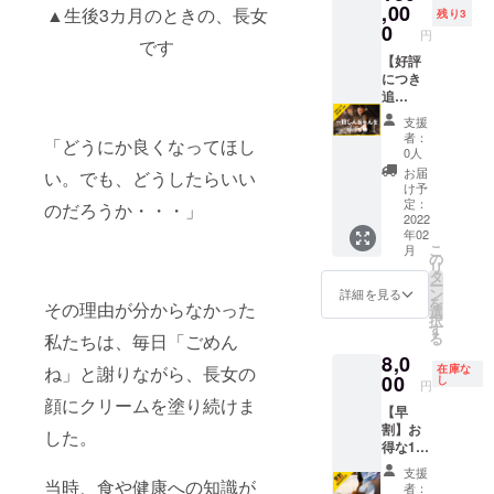
テッ
創業70
ルトカ
,00
支援者
く形と
▲生後3カ月のときの、長女
30食分
残り3
ウント
カー1枚
年、海
レーを
限定
0
なりま
（海苔
をお持
円
＜完成
苔問屋
50個お
です
facebo
す） 日
チキン
ちの方
までの
の老
届けし
【好評
okグ
時：し
カレー
は、
プロセ
舗・並
ます。
につき
ループ
んちゃ
20食、
twitter/I
スを公
木海苔
＜レト
追
（任意
んと事
チキン
nstagra
開・共
店。海
ルトカ
加！】1
参加）
前に要
カレー
mの
支援
有＞ ・
苔養殖
レー完
日しん
へご招
相談 所
10食）
者：
ID/URL
支援者
「どうにか良くなってほし
の発祥
成後に
ちゃん
待 ※備
要時
0人
※賞味
もご記
限定
の地・
お届け
を呼べ
考欄
間：約3
期限は
お届
載くだ
い。でも、どうしたらいい
facebo
大森で
＞ ・レ
る券＋
（任
時間ほ
け予
製造か
さい
okグ
戦後ま
トルト
レトル
意）に
定：
ど（状
のだろうか・・・」
ら1年と
（昼飯
ループ
もない
カレー
トカ
2022
「faceb
況に
なりま
屋アカ
（任意
頃に創
年02
50食分
レー20
ookの登
よって
す。 ・
ウント
参加）
こ
業。日
月
（海苔
食コー
録氏名
の
前後す
昼飯屋
より
へご招
リ
本各地
チキン
ス ・
（フル
タ
る可能
オリジ
フォ
待 ※備
ー
の生産
カレー
しん
ネー
ン
性はご
詳細を見る
ナル香
ローさ
考欄
を
地から
その理由が分からなかった
30食、
ちゃん
ム）」
選
ざいま
草ビネ
せてい
（任
択
厳選し
チキン
を呼べ
をご記
す
す。）
ガー2本
ただき
意）に
る
た海苔
私たちは、毎日「ごめん
カレー
る券 プ
載くだ
対象：
（1本あ
ま
「faceb
を職人
8,0
20食）
ロの料
さい
小学校1
たり
す）。
在庫な
ね」と謝りながら、長女の
ookの登
が目利
※賞味
理人
00
（非公
し
～2年生
150cc)
円
録氏名
きをし
期限は
「しん
開グ
からの
※賞味期
顔にクリームを塗り続けま
（フル
て仕入
【早
製造か
ちゃ
ループ
お子様
限は、
ネー
れ、そ
割】お
ら1年と
ん」を
への招
した。
向け 準
開封後
ム）」
れぞれ
得な10
なりま
一日呼
待を
備：道
要冷蔵
をご記
の海苔
食セッ
す。 ・
べる券
メール
具や食
で半年
支援
載くだ
の特性
ト！
昼飯屋
です。
当時、食や健康への知識が
にてご
材等は
者：
となり