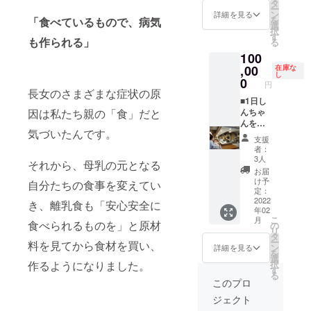
※twitter
カレー
開グ
タ
レー5
をご記
準備
nstagra
す。）
ー
ム）」
/Instagr
が食べ
ループ
ン
食）
詳細を見る
載くだ
は、主
mの
・包丁
を
をご記
「食べているもので、病気
amアカ
放題と
への招
選
※賞味期
さい
催者様
ID/URL
（子ど
択
載くだ
ウント
なりま
待を
す
限は製
（非公
と応相
もご記
も作られる」
も用で
る
さい
をお持
す。 ・
メール
造から1
開グ
談で決
載くだ
すが
（非公
100
ちの方
pass券
にてご
年とな
ループ
めさせ
さい
ちゃん
開グ
は、
到着
,00
案内し
在庫な
りま
への招
ていた
（昼飯
と切れ
ループ
し
twitter/I
後、初
ます。
0
す。 ・
待を
だきま
屋アカ
円
ます。
への招
nstagra
日来店
氏名は
長女のさまざまな症状の原
昼飯屋
メール
す。 ※
ウント
先端が
待を
mの
日より
■1日し
グルー
限定ス
にてご
会場の
より
丸く
メール
ID/URL
90日間
んちゃ
因は私たち親の「食」だと
プ参加
テッ
案内し
場所
フォ
なって
にてご
もご記
有効 ・
んを呼
承認時
カー1枚
ます。
は、日
ローさ
おり安
案内し
気づいたんです。
載くだ
1日1食
べる券
の照合
＜完成
氏名は
本国内
せてい
支援
全仕様
ます。
さい
まで、
＋レト
用に使
までの
グルー
となり
者：
ただき
となっ
氏名は
（昼飯
店内飲
ルトカ
用しま
プロセ
3人
プ参加
ます。
ま
ており
それから、母乳の元となる
グルー
屋アカ
食のみ
レー20
す）。
スを公
承認時
※人数制
お届
す）。
ます）
プ参加
ウント
（テイ
食コー
アカウ
開・共
け予
の照合
限は10
自分たちの食事を変えてい
・ゴム
承認時
より
クアウ
ス ・し
ントを
定：
有＞ ・
用に使
名様ま
ベラ
の照合
フォ
ト不
んちゃ
2022
お持ち
支援者
き、離乳食も「安心安全に
用しま
で。 ＜
（先端
用に使
年02
ローさ
可） ・
んを呼
でない
限定
す）。
レトル
がやわ
こ
用しま
月
せてい
昼飯屋
べる券
食べられるものを」と原材
方は
の
facebo
アカウ
トカ
らかく
リ
す）。
ただき
のグラ
プロの
「な
タ
okグ
ントを
レー完
なって
ー
アカウ
料を見てから食材を買い、
ま
ンドメ
料理人
し」と
ン
ループ
詳細を見る
お持ち
成後に
いるの
を
ントを
す）。
ニュー
「しん
お書き
選
（任意
でない
お届け
で、お
択
作るようになりました。
お持ち
（チキ
ちゃ
くださ
す
参加）
方は
＞ ・レ
子様の
る
でない
ン、
ん」を
い。
へご招
このプロ
「な
トルト
力でも
方は
キー
一日呼
（こち
待 ※備
し」と
カレー
使いや
「な
ジェクト
マ、海
べる券
らは任
考欄
お書き
20食
すいで
し」と