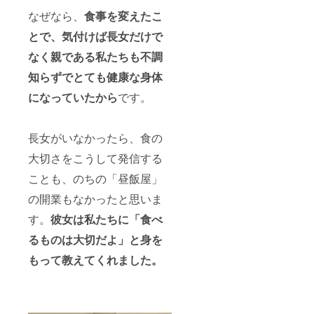
お届
20食
フォ
アカウ
えるも
け ま
（海苔
なぜなら、
食事を変えたこ
ローさ
ントを
のと
たは
チキン
せてい
お持ち
なって
店頭で
カレー
とで、気付けば長女だけで
ただき
でない
いま
受け取
10食、
ま
方は
す。 ＜
なく親である私たちも不調
り可能
チキン
す）。
「な
レトル
＞ ・レ
カレー
し」と
トカ
知らずでとても健康な身体
トルト
10食）
お書き
レー完
カレー1
・昼飯
くださ
になっていたから
です。
成後に
食分
屋オリ
い。
お届け
（海苔
ジナル
※twitter
＞ ・レ
チキン
ステッ
/Instagr
トルト
カ
カー1枚
長女がいなかったら、食の
amアカ
カレー1
レー）
＜完成
ウント
食分
大切さをこうして発信する
※賞味
までの
をお持
（海苔
期限
プロセ
ちの方
チキン
ことも、のちの「昼飯屋」
は、製
スを公
は、
カ
造から1
開・共
twitter/I
の開業もなかったと思いま
レー）
年とな
有＞ ・
nstagra
※賞味
りま
支援者
す。
彼女は私たちに「食べ
mの
期限は
す。 ・
限定
ID/URL
製造か
昼飯屋
facebo
るものは大切だよ」と身を
もご記
ら1年と
オリジ
okグ
載くだ
なりま
もって教えてくれました。
ナルス
ループ
さい
す。 ・
テッ
（任意
（昼飯
昼飯屋
カー1枚
参加）
屋アカ
オリジ
＜完成
へご招
ウント
ナルス
までの
待 ※備
より
テッ