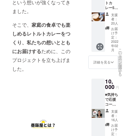
への招
※twitter
という想いが強くなってき
トカ
声の大
プロセ
待を
/Instagr
レー5食
きさに
スを公
メール
ました。
amアカ
コース
定評の
開・共
にてご
支援
ウント
＜レト
あるし
有＞ ・
者：
案内し
をお持
ルトカ
んちゃ
支援者
20人
そこで、
家庭の食卓でも楽
ます。
ちの方
レー完
んか
限定
お届
氏名は
は、
成後に
ら、元
しめるレトルトカレーをつ
facebo
け予
グルー
twitter/I
お届け
気を届
定：
okグ
プ参加
nstagra
＞ ・レ
2022
くり、私たちの想いととも
けるボ
ループ
承認時
mの
年02
トルト
イス
（任意
の照合
ID/URL
こ
月
にお届けする
ために、この
カレー5
メッ
の
参加）
用に使
もご記
リ
食分
セージ
タ
へご招
用しま
載くだ
プロジェクトを立ち上げま
ー
（海苔
を送ら
ン
待 ＜昼
詳細を見る
す）。
さい
を
チキン
せて頂
選
飯屋ロ
した。
アカウ
（昼飯
択
カレー3
きま
す
ゴ入り
ントを
屋アカ
る
食、チ
す！
エコ
お持ち
ウント
10,
キンカ
（支援
バッグ
でない
より
レー2
000
者様の
（ブ
円
方は
フォ
食）
ご要望
ラッ
「な
ローさ
■気持ち
※賞味期
の言葉
ク）に
し」と
せてい
で応援
限は製
で10パ
ついて
お書き
ただき
コース
造から1
ターン
＞ 本体/
くださ
ま
＜レト
年とな
まで）
約
支援
い。
す）。
ルトカ
りま
＜レト
270×30
者：
※twitter
レー完
す。 ・
ルトカ
16人
0mm(持
/Instagr
成後に
昼飯屋
レー完
ち手含
お届
amアカ
お届け
オリジ
成後に
け予
む
ウント
＞ ・レ
ナルス
定：
お届け
440mm