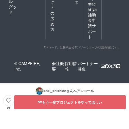
ル
ク
タ
mac
グッ
ト
hi-ya
ド
の
補助
広
金申
め
請サ
方
ポー
ト
「QRコード」は株式会社デンソーウェーブの登録商標です。
© CAMPFIRE,
会社概
採用情
パートナー
Inc.
要
報
募集
koki_shishido
さんへアンコール
もう一度プロジェクトをやってほしい
21