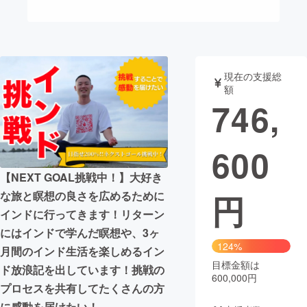
まちづくり・地域活性化
CAMPFIRE for Social Good
CAMPFIRE Creation
現在の支援総
CAMPFIREふるさと納税
machi-ya
コミュニティ
額
746,
600
【NEXT GOAL挑戦中！】大好き
円
な旅と瞑想の良さを広めるために
インドに行ってきます！リターン
にはインドで学んだ瞑想や、3ヶ
124%
月間のインド生活を楽しめるイン
目標金額は
ド放浪記を出しています！挑戦の
600,000円
プロセスを共有してたくさんの方
に感動を届けたい！