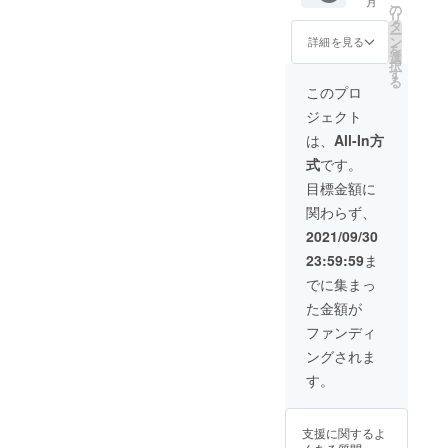
こ
月
店舗
ても構
の
SNS(写
場合は
リ
オー
いませ
タ
真や動
ご負担
ー
ナー様
ん。 ※
ン
画)で共
くださ
詳細を見る
を
向けで
今回の
選
有しま
い。 ・
択
す。 イ
クラウ
す
す。 プ
2022年
る
ンド放
ドファ
レゼン
3月末ま
このプロ
浪生活
ンディ
トは責
で有効
ジェクト
を含め
ングで
任を
・公序
た6ヶ月
のみ製
持って
良俗に
は、
All-In方
間のス
造&販売
しっ
反する
式
です。
ポン
しま
しーが
ご依頼
サー枠
す。
届けに
はお断
目標金額に
です。
行きま
りさせ
関わらず、
▼スポ
す。 ス
ていた
ンサー
ポン
だきま
2021/09/30
内容
サー権
す。
23:59:59
ま
①100本
もつい
以上の
てきま
でに集まっ
Youtub
す。 ※
た金額が
e動画と
プレゼ
動画概
ントの
ファンディ
要欄に
内容は
ングされま
ご希望
要相
の企業
談。 ※
す。
名・企
ご希望
業ロゴ
の贈り
を掲載
主名を
支援に関するよ
②Web
備考欄