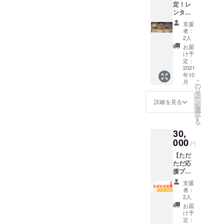
定！レ
す。全
でな
ンタル
国どこ
く、イ
しっ
でも行
ンドに
支援
しー】
きま
何か贈
者：
オンラ
す！ 感
れない
2人
インで
謝の
か
お届
も可！
メッ
なぁ？
け予
HIU(堀
セージ
定：
」とい
江貴文
2021
もお送
う考え
年10
イノ
りしま
からリ
こ
月
ベー
す。 ※
の
ターン
リ
ション
交通費
タ
を作り
ー
大学校)
が往復
ン
まし
詳細を見る
を
メン
3,000円
選
た。 プ
択
バー限
を超え
す
レゼン
る
定のリ
る場合
トを渡
30,
ターン
は、超
してい
です。
000
過分の
る様子
円
イベン
ご負担
は
【ただ
ト・お
をお願
YouTub
ただ応
仕事の
いしま
eや
援プラ
お手伝
す。 ※
SNS(写
ン】 特
いはも
愛知県
真や動
支援
に欲し
ちろ
名古屋
画)で共
者：
いリ
ん、コ
駅から
2人
有しま
ターン
ラボイ
往復し
す。 プ
お届
はな
ベント
ます。
け予
レゼン
い、た
の開催
定：
※飲食代
トは責