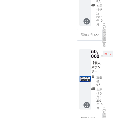
ビデオ
インド
0人
権利】 -
通話も
から何
お届
高校3年
対応可
かを得
け予
生でベ
能で
定：
るだけ
ンチプ
2021
す！
でな
年10
レス
く、イ
こ
月
100kg
の
ンドに
リ
-21歳で
タ
何か贈
ー
フィ
ン
れない
詳細を見る
を
ジーク
選
か
択
大会入
す
なぁ？
る
賞 -3ヶ
」とい
50,
月でマ
う考え
残り3
イナス
000
からリ
円
10kgボ
ターン
【個人
ディメ
を作り
スポン
イク -筋
まし
サー
トレ歴8
た。 プ
権】 ▼
年目
レゼン
支援
個人ス
【どこ
トを渡
者：
ポン
よりも
0人
してい
サー内
結果に
る様子
お届
容
コミッ
け予
は
①100本
トす
定：
YouTub
以上の
2021
る】と
eや
年10
Youtub
話題の
SNS(写
こ
月
e動画に
しっ
の
真や動
リ
個人名
しーの
タ
画)で共
ー
を掲載
オンラ