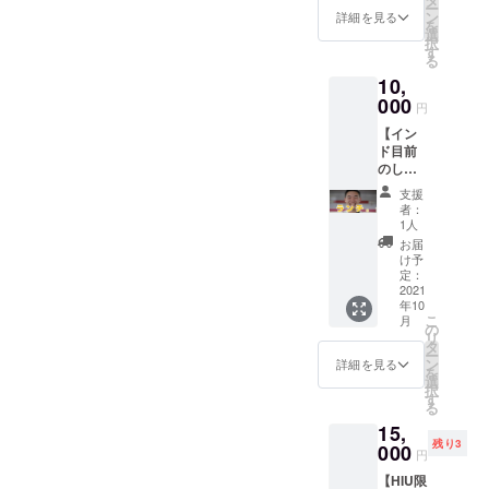
ー
にあな
ン
詳細を見る
を
たへ向
選
択
けた感
す
る
謝のビ
10,
デオ
メッ
000
円
セー
【イン
ジ】 マ
ド目前
スクや
のしっ
お菓子
しーと
等を10
支援
ランチ
名のイ
者：
権】全
ンドの
1人
国どこ
子供た
お届
でも行
ちにプ
け予
きま
レゼン
定：
す！
2021
トでき
年10
しっ
る権利
こ
月
しーと
です。
の
リ
ランチ
「せっ
タ
ー
を食べ
かくイ
ン
詳細を見る
を
ましょ
ンドに
選
択
う。ゆ
行くの
す
る
るぐ
なら、
15,
だ、ご
インド
残り3
相談、
000
から何
円
何でも
かを得
【HIU限
OKで
るだけ