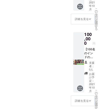
内容
けれど
2021
年10
①100本
めちゃ
こ
月
以上の
くちゃ
の
リ
Youtub
応援し
タ
ー
e動画と
たい方
ン
詳細を見る
を
動画概
向けで
選
択
要欄に
す。
す
る
ご希望
しっ
100
の企業
しーが
名・企
普段か
,00
業ロゴ
ら持ち
0
円
を掲載
歩いて
②Web
いる
【100名
媒体や
MacBo
のイン
SNSに
ok Pro
ドの子
ご希望
に、あ
供にマ
支援
の企業
なたの
スク等
者：
名・企
お名前
をプレ
0人
業ロゴ
ステッ
ゼント
お届
を掲載
カーを
できる
け予
③しっ
非常に
権】+
定：
しーの
大きく
【イン
2021
年10
肖像権
掲載し
ドの子
こ
月
の利用
ます。
供たち
の
リ
権 ※イ
お礼
と一緒
タ
ー
ンド放
メッ
にあな
ン
詳細を見る
を
浪記
セージ
たへ向
選
択
(本)・
と手書
けた感
す