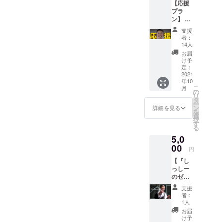
【応援
しーの
まし
プラ
自主制
た。
ン】 特
作で
しっ
に欲し
す。 ※
しーか
支援
いリ
クラウ
らお礼
者：
ターン
ドファ
のメッ
14人
はな
ンディ
セージ
お届
い、応
ング限
をお送
け予
援だけ
定お試
定：
りしま
したい
2021
し価格
す。 プ
年10
方向け
でのご
レゼン
こ
月
です。
提供で
の
トを渡
リ
ご支援
す。
タ
してい
ー
いただ
ン
る様子
詳細を見る
を
いた方
選
は
択
にはお
す
YouTub
る
礼の
eや
5,0
メッ
SNS(写
セージ
00
真や動
円
をお送
画)で共
【『し
りしま
有しま
っしー
す。
す。 プ
のゼロ
レゼン
イチ挑
トは責
支援
戦記』
任を
者：
参加権
1人
持って
利】
しっ
お届
2022年
け予
しーが