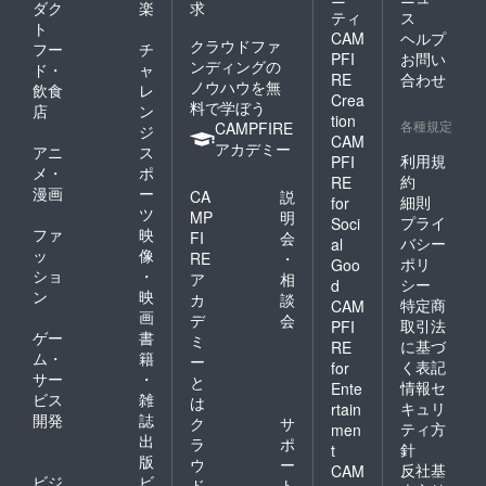
ダク
楽
求
ティ
ス
ト
CAM
ヘルプ
クラウドファ
フー
チ
PFI
お問い
ンディングの
ド・
ャ
RE
合わせ
ノウハウを無
飲食
レ
Crea
料で学ぼう
店
ン
tion
各種規定
CAMPFIRE
ジ
CAM
アカデミー
アニ
ス
利用規
PFI
メ・
ポ
約
RE
漫画
ー
CA
説
細則
for
ツ
MP
明
プライ
Soci
ファ
映
FI
会
バシー
al
ッ
像
RE
・
ポリ
Goo
ショ
・
ア
相
シー
d
ン
映
カ
談
特定商
CAM
画
デ
会
取引法
PFI
ゲー
書
ミ
に基づ
RE
ム・
籍
ー
く表記
for
サー
・
と
情報セ
Ente
ビス
雑
は
キュリ
rtain
開発
誌
ク
サ
ティ方
men
出
ラ
ポ
針
t
版
ウ
ー
反社基
CAM
ビジ
ビ
ド
ト