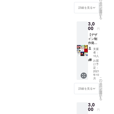
リ
のイン
しっ
タ
ー
ドの子
しーが
ン
詳細を見る
を
供にプ
あなた
選
択
レゼン
のため
す
る
トでき
にライ
3,0
る権利
ブ配信
です。
00
中に
円
「せっ
【全力
【デザ
かくイ
お辞
イン制
ンドに
儀】を
作発注
行くの
させて
権】 デ
なら、
いただ
支援
ザイン
インド
きま
者：
画像の
から何
す。ぜ
10人
製作を
かを得
ひ応援
お届
3,000
るだけ
コメン
け予
円/枚で
でな
定：
トもい
承りま
2021
く、イ
ただけ
年10
す。 本
ンドに
るとう
こ
月
プロ
何か贈
の
れしい
リ
ジェク
れない
タ
です！
ー
トに使
か
ン
詳細を見る
を
用して
なぁ？
選
択
いるデ
」とい
す
る
ザイン
う考え
3,0
画像
からリ
は、全
00
ターン
円
てしっ
を作り