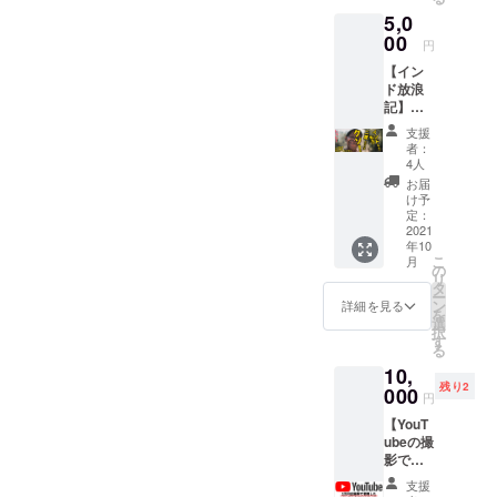
上 -不安
人生で
5,0
障害 / 不
の挑戦
眠症 / 依
00
をサロ
円
存症の
ンメン
【イン
改善 -う
バーさ
ド放浪
つ病・
んと共
記】
軽度の
有して
3ヶ月間
うつ病
いま
支援
のイン
の症状
す。
者：
ド生活
改善 た
※Faceb
4人
を面白
くさん
ookグ
お届
おかし
の科学
ループ
け予
く1冊に
的効果
定：
ではな
まとめ
2021
が実証
くメル
年10
た電子
されて
マガプ
こ
月
書籍を
いるマ
の
ランで
リ
閲覧で
インド
タ
す。 ※
ー
きる権
フルネ
ン
通常価
詳細を見る
を
利で
ス瞑想
選
格から
択
す。
を、瞑
す
2ヶ月分
る
想歴3年
割引に
10,
目の
なって
残り2
000
しっ
ます。
円
しーが
※ご入力
【YouT
瞑想の
いただ
ubeの撮
本場イ
いた
影で
ンドか
メール
使った
らオン
アドレ
支援
モノを