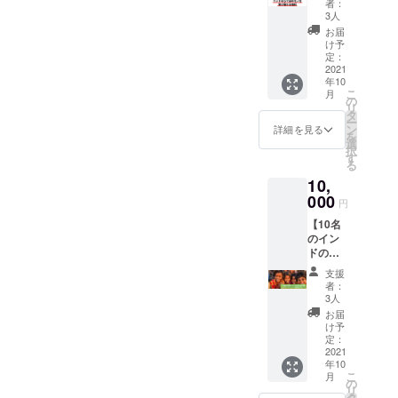
ライン
スへ毎
者：
受け取
にてプ
3人
日メル
れる権
ログラ
マガを
お届
利】
ムをお
け予
配信い
YouTub
定：
届けし
たしま
eの1万
2021
ます。
す。
年10
円企画
※初心者
こ
月
等で使
の
大歓迎
リ
用した
タ
です。
ー
インド
ン
※限定配
詳細を見る
を
ならで
選
信動画
択
はのモ
す
の視聴
る
ノを受
権
10,
け取れ
URL・
る権利
000
Zoomリ
円
です。
ンクを
【10名
ご入力
のイン
いただ
ドの子
いた
供にマ
メール
支援
スク等
アドレ
者：
をプレ
3人
スにお
ゼント
送りし
お届
できる
け予
ます。
権】+
定：
【イン
2021
年10
ドの子
こ
月
供たち
の
リ
と一緒
タ