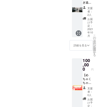
き追加
円の個
ます。
☆ 【半
人スポ
※テキス
支援
年間ス
ンサー
ト・
者：
ポン
権も付
2人
メッ
サー
いてき
セージ
お届
権】 自
ます。
け予
のみで
社の
※日程は
定：
も完結
サービ
2021
2021年
できま
年10
ス・店
10月1
す。
こ
月
舗の宣
日〜11
の
リ
伝をし
月10日
タ
ー
たい企
までに
ン
詳細を見る
を
業様・
なりま
選
択
店舗
す。 ※
す
る
オー
動画・
100
ナー様
写真撮
向けで
,00
影OKで
す。 イ
す。
0
円
ンド放
浪生活
【め
を含め
ちゃく
た6ヶ月
ちゃ応
間のス
援プラ
支援
ポン
ン】 特
者：
サー枠
に欲し
0人
です。
いリ
お届
▼スポ
ターン
け予
ンサー
はない
定：