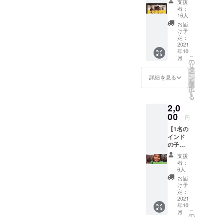
支援
ファン
者：
ディン
16人
グって
お届
よく分
け予
からな
定：
い、 支
2021
年10
援した
こ
月
いけれ
の
リ
ど特に
タ
ー
欲しい
ン
詳細を見る
を
リター
選
択
ンもな
す
る
いとい
2,0
う方向
けで
00
円
す。 金
【1名の
額は500
インド
円~で価
の子供
格自由
にマス
(変更可
支援
ク等を
能)で
者：
プレゼ
す。リ
6人
ントで
ターン
お届
きる
選択時
け予
権】 マ
に金額
定：
スクや
2021
をお選
年10
お菓子
びくだ
こ
月
等を1名
さい。
の