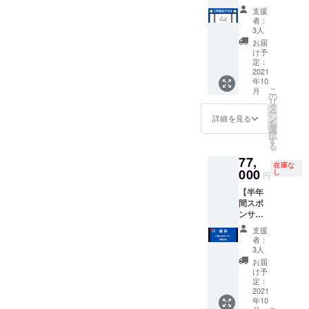
ディン
までで
ンドに
す。 ・
支援
グ限定
す。
行くの
交通費
者：
タオ
なら、
が往復2
3人
ル】 株
インド
万円を
お届
式会社
から何
超える
け予
LIT(Life
かを得
場合
定：
Is Time)
2021
るだけ
は、超
年10
のロゴ
でな
過分の
こ
月
入り
く、イ
ご負担
の
リ
フェイ
ンドに
をお願
タ
ー
スタオ
何か贈
いしま
ン
詳細を見る
を
ルで
れない
す。 ・
選
択
す。今
か
愛知県
す
る
回のク
なぁ？
名古屋
77,
ラウド
」とい
駅から
在庫な
ファン
000
う考え
往復計
し
円
ディン
からリ
算を予
【半年
グに限
ターン
定。宿
間スポ
り、3名
を作り
泊費が
ンサー
さま限
まし
発生す
権】 自
定でご
た。 プ
る場合
支援
社の
購入い
レゼン
はご負
者：
サービ
ただけ
トを渡
担をお
3人
ス・店
ます。
してい
願いし
お届
舗の宣
※お一人
る様子
ます。
け予
伝をし
で3枚ご
定：
は
・別途
たい企
2021
購入い
YouTub
費用が
年10
業様・
ただい
eや
かかる