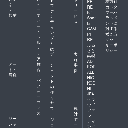
本方針
PFI
ネ
ュ
フ
サ
カスタ
RE
ス・
ー
ァ
ー
マーハ
for
起業
テ
ン
ビ
ラスメ
Spor
ィ
デ
ス
ントに
ts
ー
ィ
対する
CAM
・
ン
考え方
PFI
ヘ
グ
クッ
RE
ル
と
キーポ
ふる
ス
は
リシー
さと
ケ
プ
実
納税
ア
ロ
施
AD
アー
舞
ジ
事
FOR
ト・
台
ェ
例
ALL
写真
・
ク
HIO
パ
ト
KOS
フ
の
HI
ォ
作
JFA
ー
り
クラ
マ
方
ウド
ン
プ
統
ファ
ス
ロ
計
ン
ソー
ジ
デ
ディ
シャ
ェ
ー
ング