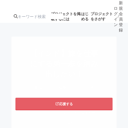
新
ロ
規
グ
会
プロジェクトを掲
はじ
プロジェクト
/
載するには
める
をさがす
イ
員
ン
登
録
人気のプロ
注目のリ
注目の新着プロ
募集終了が近いプ
もうすぐ公開
【インド】旅を仕事
ジェクト
ターン
ジェクト
ロジェクト
されます
にする第一歩を踏み
出したい！
アート・写真
音楽
koki_shishido
ビジネス・起業
テクノロジー・ガジェット
ゲーム・サ
応援する
映像・映画
書籍・雑誌
このプロジェクトは2021/09/30に募集を終了
しました。
ビジネス・起業
チャレンジ
こちらから関連ページを閲覧いただけます。