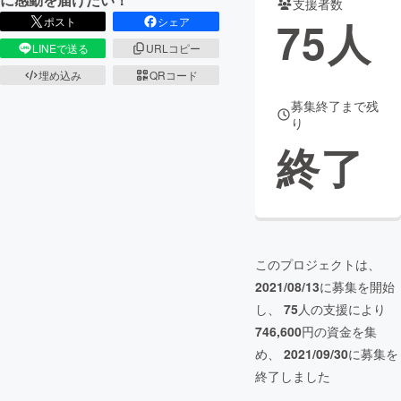
支援者数
75
人
ポスト
シェア
LINEで送る
URLコピー
埋め込み
QRコード
募集終了まで残
り
終了
このプロジェクトは、
2021/08/13
に募集を開始
し、
75
人の支援により
746,600
円の資金を集
め、
2021/09/30
に募集を
終了しました