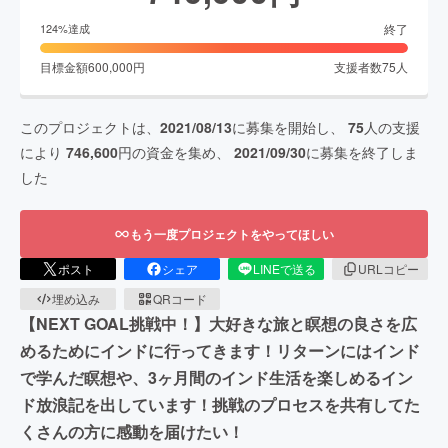
終了
124
%達成
目標金額
600,000
円
支援者数
75
人
このプロジェクトは、
2021/08/13
に募集を開始し、
75
人の支援
により
746,600
円の資金を集め、
2021/09/30
に募集を終了しま
した
もう一度プロジェクトをやってほしい
ポスト
シェア
LINEで送る
URLコピー
埋め込み
QRコード
【NEXT GOAL挑戦中！】大好きな旅と瞑想の良さを広
めるためにインドに行ってきます！リターンにはインド
で学んだ瞑想や、3ヶ月間のインド生活を楽しめるイン
ド放浪記を出しています！挑戦のプロセスを共有してた
くさんの方に感動を届けたい！