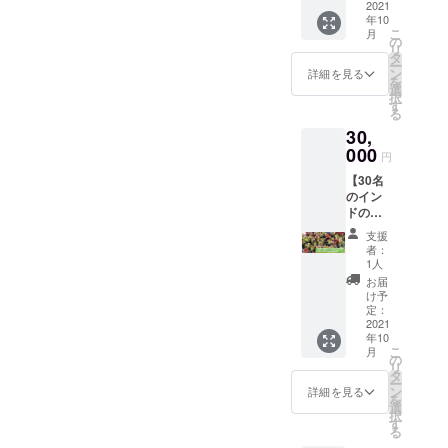
だただ
2021
や筋ト
はしっ
任を
年10
応援し
レ指導
しーの
持って
こ
月
たい方
など、
の
分もご
しっ
リ
向けで
あらゆ
タ
負担く
しーが
ー
す。
る要求
ン
ださ
詳細を見る
届けに
を
しっ
に対応
選
い。
行きま
択
しーが
させて
す
※2021
す。 ※
る
普段か
いただ
年10月
プレゼ
30,
ら持ち
きま
末まで
ントの
歩いて
000
す！ レ
有効。
内容は
円
いる
ンタル
インド
要相
【30名
MacBo
時間は
に行く
談。 ※
のイン
ok Pro
12時間
までの
ご希望
ドの子
に、あ
になり
期間と
の贈り
供にマ
なたの
ます。
なりま
主名を
支援
スク等
お名前
※公序良
す。ス
者：
備考欄
をプレ
ステッ
俗に反
1人
ケ
にご記
ゼント
カーを
する内
ジュー
お届
入くだ
できる
大きく
容はお
け予
ル等ご
さい。
権】+
掲載し
定：
断りさ
注意く
【イン
2021
ます。
せてい
ださ
年10
ドの子
ご支援
ただき
い。
こ
月
供たち
いただ
の
ます。
リ
と一緒
いた方
タ
※HIUメ
ー
にあな
にはお
ン
ンバー
詳細を見る
を
たへ向
礼の
選
以外の
択
けた感
メッ
す
お申込
る
謝のビ
セージ
みはご