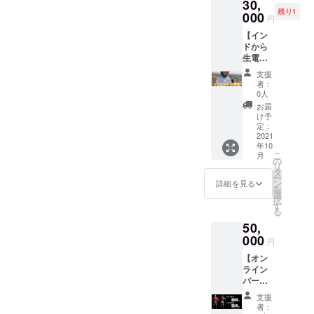
30,
デオ
をお送
遠慮く
残り1
メッ
000
りしま
ださ
円
セー
す。
い。 ※
【イン
ジ】+
飲食
ドから
【子供
費・交
生電
たちか
通費が
話】 こ
らのイ
別途必
支援
のリ
ラスト
要にな
者：
ターン
付き感
0人
る場合
を選ん
謝のお
があり
お届
で頂い
手紙】
け予
ます。
た方
マスク
定：
※しっ
に、イ
2021
やお菓
しーが
年10
ンドか
子等を
インド
こ
月
ら生電
30名の
の
に行く
リ
話させ
インド
タ
2021年
ー
ていだ
の子供
ン
詳細を見る
11月ま
を
きま
たちに
選
で有
択
す！ ご
プレゼ
す
効。ス
る
希望で
ントで
ケ
50,
あれ
きる権
ジュー
ば、あ
000
利で
ル等ご
円
の有名
す。
注意く
【オン
なター
「せっ
ださ
ライン
ジマハ
かくイ
い。
パーソ
ルやガ
ンドに
ナル・
ンジス
行くの
支援
食事指
川 から
なら、
者：
導参加