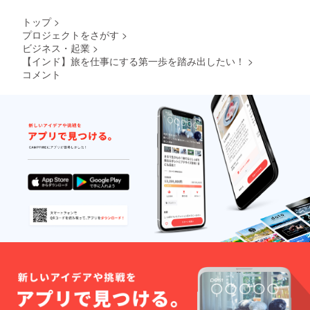
ビスや
店舗を
トップ
>
スポン
プロジェクトをさがす
>
サーと
ビジネス・起業
>
してご
紹介さ
【インド】旅を仕事にする第一歩を踏み出したい！
>
せてい
コメント
ただき
ます。
※期間は
2021年
10月1日
から
2022年
3月31日
までで
す。