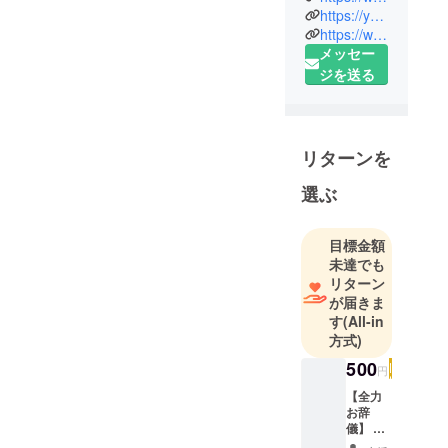
本最大ベジ
https://youtube.com/@koki_shishido
タリアンメ
https://www.facebook.com/profile.php?id=100076891480943
メッセー
ディア VEG
ジを送る
MAPS (ベジ
マップ) 運営
リターンを
選ぶ
目標金額
未達でも
リターン
が届きま
す
(All-in
方式)
500
円
【全力
お辞
儀】 ク
ラウド