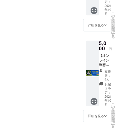
9月30日
定：
届けに
までオ
2021
行きま
年10
ンライ
す。 ※
こ
月
ンサロ
の
プレゼ
リ
ン
タ
ントの
ー
『しっ
ン
詳細を見る
内容は
を
しーの
選
要相
択
ゼロイ
す
談。
る
チ挑戦
5,0
記』の
メン
00
円
バーに
【オン
なれる
ライン
権利で
瞑想プ
す。 サ
ログラ
ロン内
支援
ム参加
では #
者：
権利】 -
読むエ
4人
ストレ
ナジー
お届
スの軽
ドリン
け予
減 -学習
ク とい
定：
力 / 記憶
2021
うメル
年10
能力 / 集
マガが
こ
月
中力の
毎日届
の
リ
向上 -免
いた
タ
ー
疫シス
り、
ン
詳細を見る
を
テムの
しっ
選
択
機能向
しーの
す
る