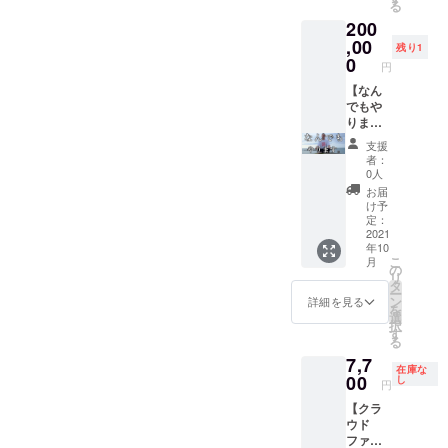
る
Youtub
きのお
謝のビ
200
e(動
手紙も
デオ
画)・
送付さ
メッ
,00
残り1
SNS(In
せてい
セー
0
円
stagra
ただき
ジ】+
m,Twitt
ます。
【子供
【なん
er,Face
お会い
たちか
でもや
book,Ti
させて
らのイ
りま
kTok,no
いただ
ラスト
す】
支援
teブロ
いた際
付き感
しっ
者：
グ)で、
には、
謝のお
しーが
0人
御社様
ぜひ一
手紙】+
なんで
お届
のサー
緒にカ
【スポ
もやり
け予
ビスや
ンパイ
ンサー
ます。
定：
店舗を
しま
権】 マ
■リター
2021
年10
スポン
しょ
スクや
ン内容
こ
月
サーと
う。
お菓子
・しっ
の
リ
してご
しっ
等を100
しーを
タ
ー
紹介さ
しーの
名のイ
レンタ
ン
詳細を見る
を
せてい
奢りで
ンドの
ル(最大
選
択
ただき
ご飯へ
子供た
1週間)
す
る
ます。
行けま
ちにプ
・スポ
7,7
※期間は
す。
レゼン
ンサー
在庫な
2021年
トでき
権 【備
00
し
円
10月1日
る権利
考】 ・
【クラ
から
です。
世界中
ウド
2022年
「せっ
どこで
ファン
3月31日
かくイ
もOKで