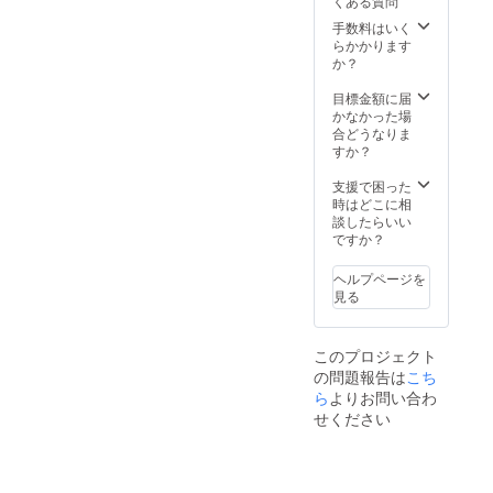
くある質問
媒体や
にご記
SNSに
手数料はいく
入くだ
ご希望
らかかります
さい。
の企業
か？
名・企
業ロゴ
目標金額に届
を掲載
かなかった場
③しっ
合どうなりま
しーの
すか？
肖像権
の利用
支援で困った
権 ※イ
時はどこに相
ンド放
談したらいい
浪記
ですか？
(本)・
Youtub
ヘルプページを
e(動
見る
画)・
SNS(In
stagra
このプロジェクト
m,Twitt
の問題報告は
こち
er,Face
book,Ti
ら
よりお問い合わ
kTok,no
せください
teブロ
グ)で、
御社様
のサー