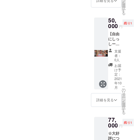
ン
詳細を見る
有しま
を
②スポ
イン
選
す。 プ
択
ンサーT
パーソ
す
レゼン
る
シャツ
ナルを
トは責
50,
に個人
受けら
任を
残り1
名を掲
000
れる権
持って
円
載 ③
利で
しっ
【自由
しっ
す。入
しーが
にしっ
しーが
会金や
届けに
しーを
猫のよ
解約金
行きま
坊主に
うにな
は一切
す。 ※
支援
する権
つきま
かかり
者：
プレゼ
利】 自
す ※期
ませ
0人
ントの
由に
間は
ん。
お届
内容は
しっ
2021年
※3ヶ月
け予
要相
しーを
10月1日
定：
間の食
談。 ※
坊主に
2021
から
事指導
ご希望
年10
できる
2022年
やト
の贈り
こ
月
権利で
10月1日
の
レーニ
主名を
リ
す。 あ
までで
タ
ング指
備考欄
ー
なたの
す。
ン
導で
詳細を見る
にご記
を
好きな
選
す。 ※
入くだ
択
ように
す
クラウ
さい。
る
バリカ
ドファ
77,
ンを入
ンディ
残り1
れてく
000
ング限
円
ださ
定で受
☆大好
い。
け付け
評につ
50,000
ており