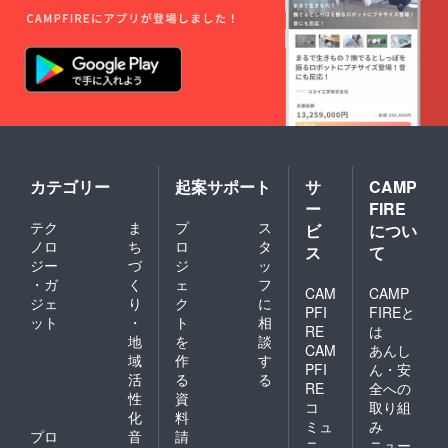
カテゴリー
起案サポート
サ
CAMP
ー
FIRE
テク
ま
プ
ス
ビ
につい
ノロ
ち
ロ
タ
ス
て
ジー
づ
ジ
ッ
・ガ
く
ェ
フ
CAM
CAMP
ジェ
り
ク
に
PFI
FIREと
ット
・
ト
相
RE
は
地
を
談
CAM
あんし
域
作
す
PFI
ん・安
活
る
る
RE
全への
性
資
コ
取り組
化
料
ミュ
み
プロ
音
請
ニ
ニュー