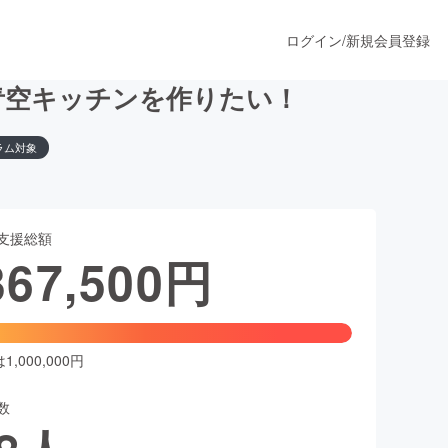
ログイン
/
新規会員登録
青空キッチンを作りたい！
ラム対象
うすぐ公開されます
支援総額
プロダクト
367,500
円
ファッション
スポーツ
,000,000円
数
ア
ソーシャルグッド