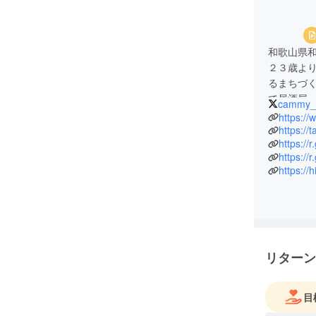
和歌山県
２３歳よ
るまちづ
で居酒屋
cammy_
２０１９
https:/
設した『
https://t
https://
ジェクト
https://
ファンデ
https:/
リターン
目