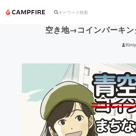
空き地→コインパーキン
Kimi
人気のプロジェクト
アート・写真
テクノロジー・ガジェット
映像・映画
ビジネス・起業