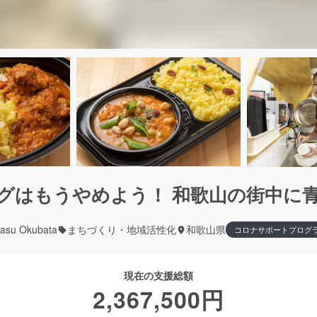
グはもうやめよう！ 和歌山の街中に
yasu Okubata
まちづくり・地域活性化
和歌山県
コロナサポートプログ
現在の支援総額
2,367,500
円