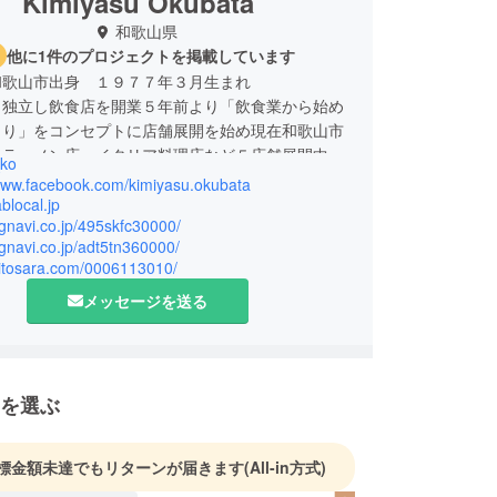
Kimiyasu Okubata
和歌山県
他に1件のプロジェクトを掲載しています
和歌山市出身 １９７７年３月生まれ
り独立し飲食店を開業５年前より「飲食業から始め
くり」をコンセプトに店舗展開を始め現在和歌山市
、ラーメン店、イタリア料理店など５店舗展開中。
ko
年には「子育てママも子連れで働けるキッチンを併
/www.facebook.com/kimiyasu.okubata
たすき食堂』をオープンさせたい！！」というプロ
ablocal.jp
r.gnavi.co.jp/495skfc30000/
で地域の課題や社会課題解決に取り組むクラウド
r.gnavi.co.jp/adt5tn360000/
ィングを実施し達成率約２００％で見事成功！！
/hitosara.com/0006113010/
メッセージを送る
を選ぶ
標金額未達でもリターンが届きます
(All-in方式)