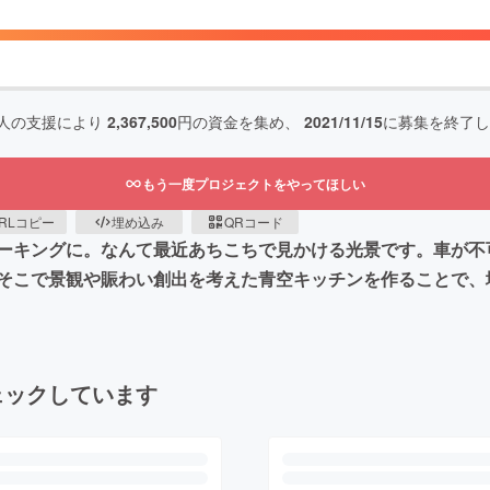
人の支援により
2,367,500
円の資金を集め、
2021/11/15
に募集を終了し
もう一度プロジェクトをやってほしい
RLコピー
埋め込み
QRコード
ーキングに。なんて最近あちこちで見かける光景です。車が不
そこで景観や賑わい創出を考えた青空キッチンを作ることで、
ェックしています