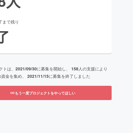
8
人
了まで残り
了
クトは、
2021/09/30
に募集を開始し、
158
人の支援により
の資金を集め、
2021/11/15
に募集を終了しました
もう一度プロジェクトをやってほしい