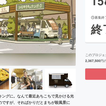
15
募集終
CAMPFIRE for Social Good
CAMPFIRE Creation
終
CAMPFIREふるさと納税
machi-ya
コミュニティ
このプロジェ
2,367,500
円
キングに。なんて最近あちこちで見かける光
のですが、そればかりだとまちが殺風景に