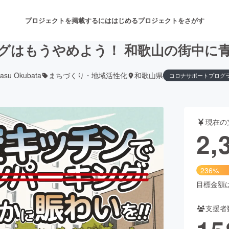
プロジェクトを掲載するには
はじめる
プロジェクトをさがす
グはもうやめよう！ 和歌山の街中に
yasu Okubata
まちづくり・地域活性化
和歌山県
コロナサポートプログ
注目のリターン
注目の新着プロジェクト
募集終了が近いプロジェクト
も
現在の
音楽
舞台・パフォーマンス
2,
ゲーム・サービス開発
フード・飲食店
236%
書籍・雑誌出版
アニメ・漫画
目標金額は1
支援者
チャレンジ
ビューティー・ヘルスケ