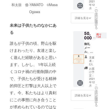
首都T
2021
をセッ
和太鼓 倭-YAMATO ©Masa
年12
シャツ
トで。
こ
月
(大人男
どの都
の
Ogawa
リ
女兼
市があ
タ
ー
用、
たるか
ン
詳細を見る
を
S/M/Lサ
お楽し
選
択
未来は子供たちのなかにあ
イズ。※
み！）
す
る
サイズ
＊Tシャ
る
50,
は選べ
ツは含
残り
ません)
000
まれま
128
円
第29回
せん
誰もが子供の頃、野山を駆
御礼
公式報
メー
告書
けまわったり、友達と楽し
ル、
（2022
ニュー
年5月発
く遊んだ経験があると思い
支援
スレ
送）
者：
ター
ます。しかし、 1年以上続
2人
（毎月
お届
くコロナ禍の行動制限の中
10日配
け予
信）、
定：
で、子供たちが受ける精神
欧州文
2021
年12
化首都
的抑圧と打撃は大人以上で
こ
月
グッズ
の
リ
セット
タ
す。今、私たちはより真剣
ー
（Tシャ
ン
詳細を見る
を
ツ含む3
選
にこの事態に向き合うこと
択
点セッ
す
る
ト。T
が求められているのではな