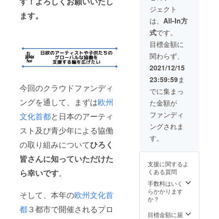
す！よろしくお願いいたし
る貴重
により
から」
送、
シャツ
ジェクト
な機会
開催す
2022年
2024年
は大人
ます。
です！
るレセ
度分ご
第31回
男女兼
は、
All-In方
プショ
招待
発
用、
式
です。
ン。駐
（上限
送）、
S/M/Lサ
日各国
２プロ
公式報
イズ。※
目標金額に
大使や
グラ
告書に
サイズ
関わらず、
アー
ム、
お名前
は選べ
ティス
2022年
掲載（※
ませ
2021/12/15
ト、芸
4月以降
支援
ん)、 第
23:59:59
ま
術文化
ご案
時、必
29回～
今回のクラウドファンディ
関係
内）、
ず備考
第31回
でに集まっ
者、支
駐日大
欄にご
公式報
ングを通して、まずは
欧州
た金額が
援企業
使館主
希望の
告書
のトッ
催レセ
お名前
（2022
ファンディ
文化首都
と日本のアーティ
プの
プショ
をご記
年5月第
ングされま
方々な
ン ペ
入くだ
29回発
スト及び青少年による協働
どをお
アご招
さ
送、
す。
招き
待
い）、
2023年
の取り組みについて
ひろく
し、国
（2022
「企業
5月第30
皆さんに知っていただけた
もジャ
年1月以
の現場
回発
支援に関するよ
ンルも
降／東
から」
送、
くある質問
ら幸いです
。
超えて
京都内
2022年
2024年
楽しむ
開催予
度分ご
第31回
手数料はいく
会を開
定） 〇
招待
発
らかかります
そして、本年の
欧州文化首
催しま
当委員
（上限3
送）、
か？
す！当
会メン
プログ
公式報
都
３都市で開催されるプロ
日は、
バーを
ラム、
告書に
目標金額に届