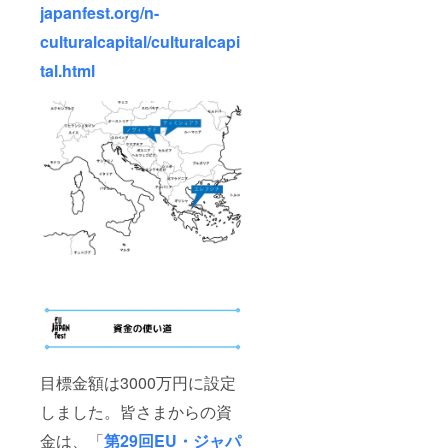
アート
japanfest.org/n-
の現場
へ」プ
culturalcapital/culturalcapi
ロジェ
クトを
tal.html
継続実
施して
いま
す。
2022年
度開催
プログ
ラム
は、決
定し次
第お知
らせし
ます！
目標金額は3000万円に設定
しました。皆さまからの資
金は、「
第29回EU・ジャパ