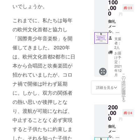
100
シャツ
いでしょうか。
は大人
,00
残り3
男女兼
0
円
用、
これまでに、私たちは毎年
S/M/Lサ
御礼
イズ。※
メー
の欧州文化首都と協力し
サイズ
ル、
は選べ
ニュー
「国際青少年音楽祭」を開
支援
ませ
スレ
者：
ん）、
ター
催してきました。 2020年
2人
第29回/
（毎月
お届
は、欧州文化首都2都市に日
第30回
10日配
け予
公式報
信）、
定：
本から合唱団と吹奏楽団が
告書
欧州文
2021
年12
（2022
化首都
招かれていましたが、コロ
こ
月
年5月第
グッズ
の
リ
29回発
セット
タ
ナ禍で開催は叶わず延期
ー
送、
（Tシャ
ン
詳細を見る
を
2023年
ツ含む3
に。しかし、双方の関係者
選
択
5月第30
点セッ
す
る
の熱い思いが後押しとな
回発
ト。T
200
送）、
シャツ
り、渡航が可能になれば、
ヨー
は大人
,00
残り4
ロッパ
男女兼
0
円
中止することなく必ず実現
側担当
用、
者プレ
S/M/Lサ
御礼
すると子供たちに約束しま
ゼン
イズ。※
メー
テー
サイズ
ル、
した。それを知った子供た