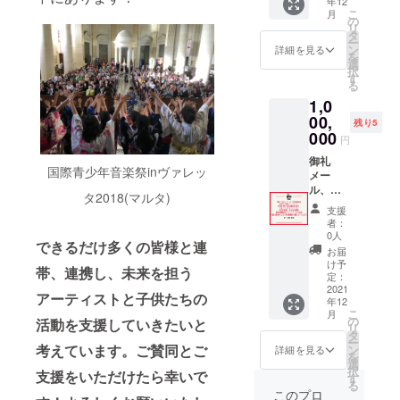
年12
らの活
お名前
（2022
化首都
こ
月
動を幅
をご記
年5月第
グッズ
の
リ
広い
入くだ
29回発
セット
タ
ー
方々に
さ
送、
（Tシャ
ン
詳細を見る
を
発信す
い。）
2023年
ツ含む3
選
択
る「プ
、 駐日
5月第30
点セッ
す
る
レゼン
大使館
回発
ト。T
1,0
テー
主催レ
送、
シャツ
ション
セプ
2024年
は大人
00,
残り5
＆交流
ショ
第31回
男女兼
000
円
会」を
ン ペ
発
用、
開催し
アご招
送）、
S/M/Lサ
御礼
国際青少年音楽祭inヴァレッ
ていま
待
公式報
イズ。※
メー
す。
（2022
告書に
サイズ
ル、
タ2018(マルタ)
「欧州
年1月以
お名前
は選べ
ニュー
支援
文化首
降／東
掲載（※
ませ
スレ
者：
都」や
京都内
支援
ん)、 第
ター
0人
できるだけ多くの皆様と連
各都市
開催予
時、必
29回～
（毎月
お届
の特
定） 〇
ず備考
第31回
10日配
け予
帯、連携し、未来を担う
徴、取
当委員
欄にご
公式報
信）、
定：
り組み
会メン
希望の
告書
欧州文
2021
アーティストと子供たちの
年12
を知
バーを
お名前
（2022
化首都
こ
月
り、現
務める
をご記
年5月第
グッズ
の
活動を支援していきたいと
リ
地担当
駐日
入くだ
29回発
セット
タ
ー
者と直
ヨー
さ
送、
（Tシャ
考えています。ご賛同とご
ン
詳細を見る
を
接のや
ロッパ
い）、
2023年
ツ含む3
選
択
支援をいただけたら幸いで
り取り
大使の
「企業
5月第30
点セッ
す
る
ができ
ご協力
の現場
回発
ト。T
このプロ