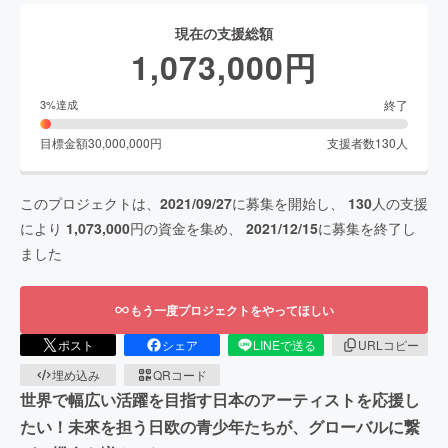
現在の支援総額
1,073,000
円
終了
3
%達成
目標金額
30,000,000
円
支援者数
130
人
このプロジェクトは、
2021/09/27
に募集を開始し、
130
人の支援
により
1,073,000
円の資金を集め、
2021/12/15
に募集を終了し
ました
もう一度プロジェクトをやってほしい
ポスト
シェア
LINEで送る
URLコピー
埋め込み
QRコード
世界で幅広い活躍を目指す日本のアーティストを応援し
たい！未來を担う日欧の青少年たちが、グローバルに繋