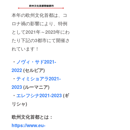
第随時
等にご
当者様
お知ら
招待す
を、
せしま
る「企
「欧州
本年の欧州文化首都は、コ
す！
業の現
文化首
場から
都」を
ロナ禍の影響により、特例
アート
通じて
の現場
ご縁の
として2021年～2023年にわ
へ」プ
あった
ロジェ
アー
たり下記の3都市にて開催さ
クトを
ティス
継続実
トの演
れています！
施して
劇、ダ
いま
ンス、
・
ノヴィ・サド2021-
す。
映画等
2022年
のプロ
2022
(セルビア)
度開催
グラム
プログ
や、
・
ティミショアラ2021-
ラム
「欧州
は、決
文化首
2023
(ルーマニア)
定し随
都」開
時お知
催国の
・
エレフシナ2021-2023
(ギ
らせし
優れた
リシャ)
ます！
美術展
等にご
招待す
欧州文化首都とは：
る「企
業の現
https://www.eu-
場から