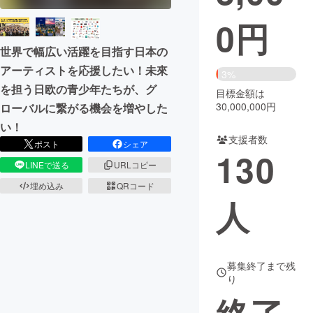
0
円
まちづくり・地域活性化
世界で幅広い活躍を目指す日本の
アーティストを応援したい！未來
CAMPFIRE for Social Good
CAMPFIRE Creation
3%
を担う日欧の青少年たちが、グ
CAMPFIREふるさと納税
machi-ya
コミュニティ
目標金額は
30,000,000円
ローバルに繋がる機会を増やした
い！
支援者数
ポスト
シェア
130
LINEで送る
URLコピー
埋め込み
QRコード
人
募集終了まで残
り