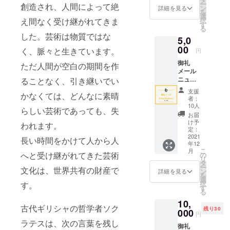
ー
創造され、人間によって絶
ン
詳細を見る
を
選
択
え間なく受け継がれてきま
す
る
した。芸術は物質ではな
5,0
00
く、脈々と生きています。
円
御礼
ただ人間が空白の期間を作
メール
ニュー
ることなく、引き継いでい
スレ
支援
かなくては、どんなに素晴
ター
者：
#MeetU
10人
らしい芸術であっても、失
pNews
お届
配信
け予
われます。
（毎月
定：
10日配
2021
長い時間をかけて人から人
年12
信）
こ
月
へと受け継がれてきた芸術
の
リ
タ
ー
文化は、世界共有の財産で
ン
詳細を見る
を
選
択
す。
す
る
10,
古代ギリシャの哲学者ソク
残り30
000
円
ラテスは、次の言葉を残し
御礼