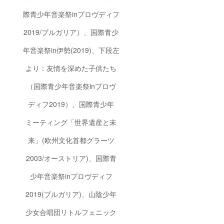
をより
フが
アー
身近に
様々な
ティス
際青少年音楽祭inプロヴディフ
感じて
方々を
ト、芸
いただ
ご紹介
術文化
2019/ブルガリア）、国際青少
きたい
し、楽
関係
との思
しい時
者、支
年音楽祭in伊勢(2019)、下段左
いか
間をお
援企業
ら、ご
過ごし
のトッ
支援を
いただ
プの
より：友情を深めた子供たち
いただ
けるよ
方々な
いてい
うお手
どをお
（国際青少年音楽祭inプロヴ
る企業
伝いい
招き
のご担
たしま
し、国
ディフ2019）、国際青少年
当者様
す！ 〇
もジャ
を、
当委員
ンルも
ミーティング「世界遺産と未
「欧州
会で
超えて
文化首
は、幅
楽しむ
都」を
広い
会を開
来」(欧州文化首都グラーツ
通じて
方々に
催しま
ご縁の
アート
す！当
2003/オーストリア)、国際青
あった
をより
日は、
アー
身近に
事務局
少年音楽祭inプロヴディフ
ティス
感じて
スタッ
トの演
いただ
フが
2019(ブルガリア)、山陰少年
劇、ダ
きたい
様々な
ンス、
との思
方々を
映画等
いか
ご紹介
少女合唱団リトルフェニック
のプロ
ら、ご
し、楽