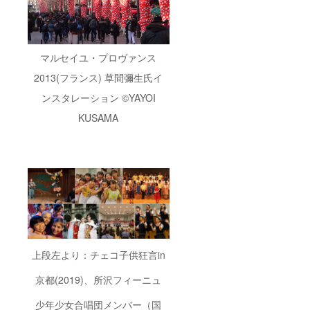
超えて
るレセ
使館主
楽しむ
プショ
催レセ
会を開
ン。駐
プショ
催しま
日各国
ン ペ
す！当
大使や
アご招
マルセイユ・プロヴァンス
日は、
アー
待
事務局
ティス
（2022
2013(フランス) 草間彌生氏イ
スタッ
ト、芸
年1月以
フが
術文化
降／東
ンスタレーション ©YAYOI
様々な
関係
京都内
方々を
者、支
開催予
KUSAMA
ご紹介
援企業
定） 〇
し、楽
のトッ
当委員
しい時
プの
会メン
間をお
方々な
バーを
過ごし
どをお
務める
いただ
招き
駐日
けるよ
し、国
ヨー
うお手
もジャ
ロッパ
伝いい
ンルも
大使の
たしま
超えて
ご協力
す！ 〇
楽しむ
により
当委員
会を開
開催す
上段左より：チェコ子供狂言in
会で
催しま
るレセ
は、幅
す！当
プショ
京都(2019)、所沢フィーニュ
広い
日は、
ン。駐
方々に
事務局
日各国
アート
スタッ
大使や
少年少女合唱団メンバー（国