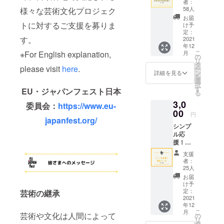
者：
配信
58人
様々な芸術文化プロジェク
（毎月
お届
10日配
トに対するご支援を募りま
け予
信）
定：
す。
2021
年12
こ
月
※For English explanation,
の
リ
タ
please visit
here
.
ー
ン
詳細を見る
を
選
択
す
EU・ジャパンフェスト日本
る
3,0
委員会：
https://www.eu-
00
円
japanfest.org/
シンプ
ル応
援！御
礼メー
支援
ル
者：
25人
お届
け予
定：
芸術の継承
2021
年12
こ
月
芸術や文化は人間によって
の
リ
タ