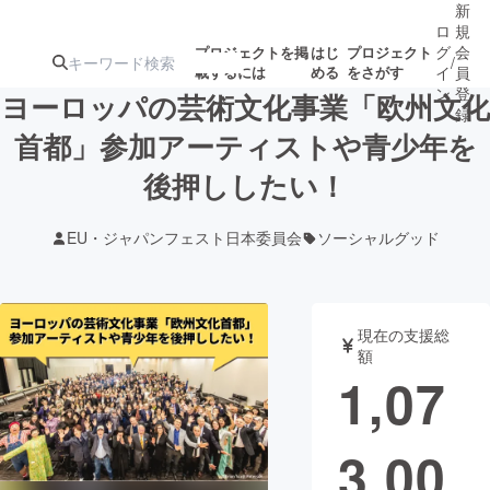
新
ロ
規
グ
会
プロジェクトを掲
はじ
プロジェクト
/
載するには
める
をさがす
イ
員
ン
登
ヨーロッパの芸術文化事業「欧州文化
録
首都」参加アーティストや青少年を
後押ししたい！
人気のプロ
注目のリ
注目の新着プロ
募集終了が近いプ
もうすぐ公開
ジェクト
ターン
ジェクト
ロジェクト
されます
EU・ジャパンフェスト日本委員会
ソーシャルグッド
アート・写真
音楽
現在の支援総
テクノロジー・ガジェット
ゲーム・サ
額
1,07
映像・映画
書籍・雑誌
3,00
ビジネス・起業
チャレンジ