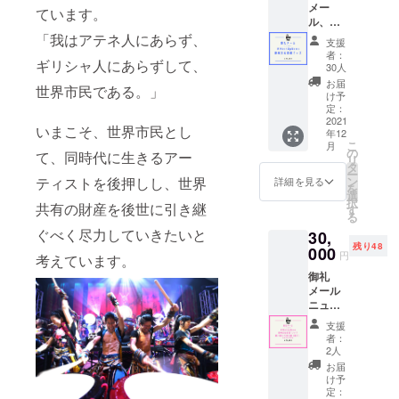
メー
ています。
ル、
ニュー
「我はアテネ人にあらず、
支援
スレ
者：
ギリシャ人にあらずして、
ター配
30人
信(毎月
お届
世界市民である。」
10日配
け予
信）、
定：
欧州文
2021
いまこそ、世界市民とし
年12
化首都
こ
月
グッズ
の
て、同時代に生きるアー
リ
セット
タ
ー
（ペ
ン
ティストを後押しし、世界
詳細を見る
を
ン、
選
択
ノー
共有の財産を後世に引き継
す
る
ト、マ
ぐべく尽力していきたいと
30,
グネッ
残り48
ト、鉛
000
円
考えています。
筆、エ
御礼
コバッ
メール
グ、各
ニュー
都市活
スレ
動紹介
支援
ター配
リーフ
者：
信(毎月
レット
2人
10日配
のグッ
お届
信） 欧
ズの中
け予
州文化
から3点
定：