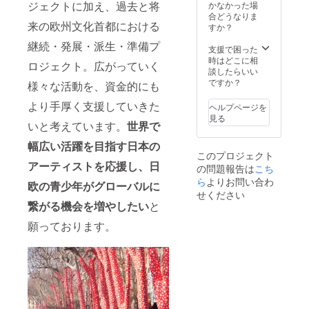
事務局
務める
2022年
お名前
ジェクトに加え、過去と将
かなかった場
スタッ
駐日
4月以降
掲載（※
合どうなりま
来の欧州文化首都における
フが
ヨー
ご案
支援
すか？
様々な
ロッパ
内）、
時、必
継続・発展・派生・準備プ
方々を
大使の
駐日大
ず備考
支援で困った
ご紹介
ご協力
使館主
欄にご
時はどこに相
ロジェクト。広がっていく
し、楽
により
催レセ
希望の
談したらいい
しい時
開催す
プショ
お名前
ですか？
様々な活動を、資金的にも
間をお
るレセ
ン ペ
をご記
過ごし
プショ
アご招
入くだ
より手厚く支援していきた
ヘルプページを
いただ
ン。駐
待
さ
見る
けるよ
日各国
（2022
い。）
いと考えています。
世界で
うお手
大使や
年1月以
、 「企
幅広い活躍を目指す日本の
伝いい
アー
降／東
業の現
このプロジェクト
たしま
ティス
京都内
場か
アーティストを応援し、日
の問題報告は
こち
す！
ト、芸
開催予
ら」
術文化
定） 〇
2022年
ら
よりお問い合わ
欧の青少年がグローバルに
関係
当委員
度分ご
せください
者、支
会メン
招待
繋がる機会を増やしたい
と
援企業
バーを
（希望
のトッ
務める
プログ
願っております。
プの
駐日
ラム全
方々な
ヨー
て、
どをお
ロッパ
2022年
招き
大使の
4月以降
し、国
ご協力
ご案
もジャ
により
内）、
ンルも
開催す
駐日大