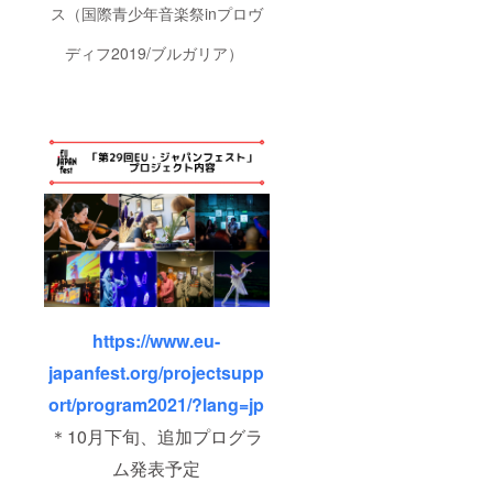
グラム
支援を
しい時
ス（国際青少年音楽祭inプロヴ
や、
いただ
間をお
「欧州
いてい
過ごし
ディフ2019/ブルガリア）
文化首
る企業
いただ
都」開
のご担
けるよ
催国の
当者様
うお手
優れた
を、
伝いい
美術展
「欧州
たしま
等にご
文化首
す！ 〇
招待す
都」を
当委員
る「企
通じて
会で
業の現
ご縁の
は、幅
場から
あった
広い
アート
アー
方々に
の現場
ティス
アート
へ」プ
トの演
をより
ロジェ
劇、ダ
身近に
クトを
ンス、
感じて
継続実
映画等
いただ
https://www.eu-
施して
のプロ
きたい
いま
グラム
との思
japanfest.org/projectsupp
す。
や、
いか
2022年
「欧州
ら、ご
ort/program2021/?lang=jp
度開催
文化首
支援を
プログ
都」開
いただ
＊10月下旬、追加プログラ
ラム
催国の
いてい
は、決
優れた
る企業
ム発表予定
定し次
美術展
のご担