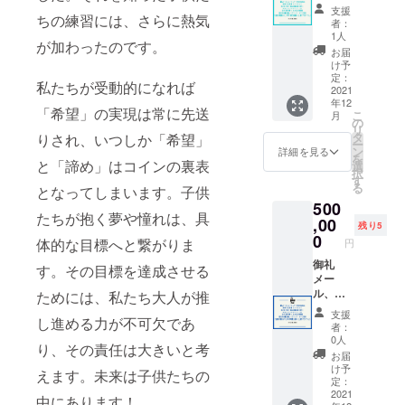
ション
は選べ
ニュー
支援
＆交流
ませ
スレ
ちの練習には、さらに熱気
者：
会ご招
ん）、
ター
1人
が加わったのです。
待
第29回
（毎月
お届
（2022
～第31
10日配
け予
年1月以
回公式
信）、
定：
私たちが受動的になれば
降／東
報告書
欧州文
2021
年12
京都内
（2022
化首都
「希望」の実現は常に先送
こ
月
開催の
年5月第
グッズ
の
リ
ご案
29回発
セット
タ
りされ、いつしか「希望」
ー
内） 〇
送、
（Tシャ
ン
詳細を見る
を
当委員
2023年
ツ含む3
と「諦め」はコインの裏表
選
択
会で
5月第30
点セッ
す
る
となってしまいます。子供
は、各
回発
ト。T
500
欧州文
送、
シャツ
たちが抱く夢や憧れは、具
化首都
2024年
は大人
,00
残り5
や現地
第31回
男女兼
0
体的な目標へと繋がりま
円
のアー
発
用、
トフェ
送）、
S/M/Lサ
御礼
す。その目標を達成させる
スティ
公式報
イズ。※
メー
バル、
告書に
サイズ
ル、
ためには、私たち大人が推
プロ
お名前
は選べ
ニュー
支援
し進める力が不可欠であ
ジェク
掲載（※
ませ
スレ
者：
ト主催
支援
ん)、 第
ター
0人
り、その責任は大きいと考
者たち
時、必
29回～
（毎月
お届
の来日
ず備考
第31回
10日配
け予
えます。未来は子供たちの
の機会
欄にご
公式報
信）、
定：
に、彼
希望の
告書
欧州文
2021
中にあります！