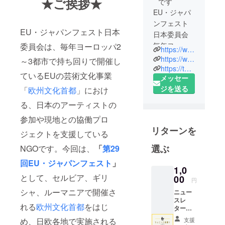
★ご挨拶★
です
EU・ジャパ
ンフェスト
EU・ジャパンフェスト日本
日本委員会
毎年ヨー
委員会は、毎年ヨーロッパ2
https://www.eu-japanfest.org/
ロッパで持
https://www.facebook.com/eujapan
～3都市で持ち回りで開催し
ちまわりで
https://twitter.com/EU_Japan_Fest
ているEUの芸術文化事業
メッセー
開催される
ジを送る
「
欧州文化首都
」におけ
欧州文化首
都における
る、日本のアーティストの
日本関連プ
参加や現地との協働プロ
ログラムを
リターンを
ジェクトを支援している
支援する
NGOです。
選ぶ
NGOです。今回は、
「
第29
回EU・ジャパンフェスト
」
1,0
として、セルビア、ギリ
00
円
シャ、ルーマニアで開催さ
ニュー
スレ
れる
欧州文化首都
をはじ
ター
#MeetU
支援
め、日欧各地で実施される
pNews