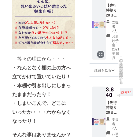
4,500円
【先行
（税・
特割り
送料
20％】
込）の
神明鳥
【20％
支援
居・御
OFF】
者：
朱印帳
⇒3,600
7人
お祀り
円
お届
スタン
（税・
け予
ド（ミ
送料
定：
ニ・水
2021
込） ■
年10
晶あ
明神鳥
こ
月
等々の理由から・・・
り） ★
居付き
の
リ
特典付
御朱印
タ
・なんとなく棚の上の方へ
ー
き★
帳お祀
ン
詳細を見る
を
【100名
りスタ
選
立てかけて置いていたり！
択
限定】
ンド
す
る
■一般販
（ミ
・本棚や引き出しにしまっ
3,8
売価
ニ・水
残り93
格：
たままだったり！
40
晶な
円
4,500円
し） ×
・しまいこんで、どこに
【先行
（税・
１社 ■
特割り
送料
特典：
いったか・・・わからなく
20％】
込）の
特製オ
明神鳥
【20％
リジナ
支援
なったり！
居・御
OFF】
ル「黄
者：
朱印帳
⇒3,600
金の開
7人
お祀り
円
運根
お届
そんな事はありませんか？
スタン