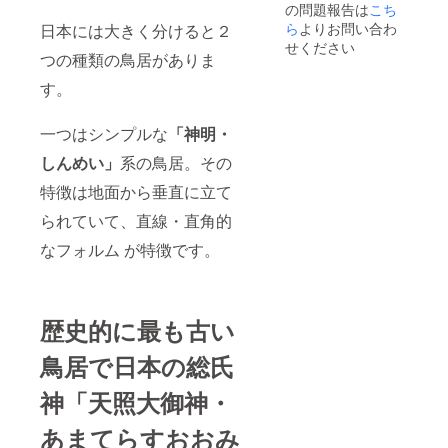
の問題報告は
こち
致しま
す。
ら
よりお問い合わ
日本には大きく分けると２
せください
つの種類の鳥居がありま
す。
一つはシンプルな
「神明・
しんめい」
系の鳥居。その
特徴は地面から垂直に立て
られていて、直線・直角的
なフォルム が特徴です。
歴史的に最も古い
鳥居で日本の総氏
神「天照大御神・
あまてらすおおみ