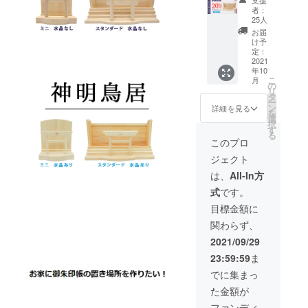
支援
居・御
込）の
特典：
者：
朱印帳
【20％
特製オ
25人
お祀り
OFF】
リジナ
お届
スタン
⇒6,800
ル「黄
け予
ド（ス
円
定：
金の開
タン
2021
（税・
運根
年10
ダー
送料
付」 ×
こ
月
ド・水
込） ■
の
１点 ※
リ
晶あ
明神鳥
タ
製造状
ー
り） ★
居付き
ン
況によ
詳細を見る
を
特典付
御朱印
選
り出荷
択
き★
帳お祀
す
時期が
る
【100名
りスタ
遅れる
このプロ
限定】
ンド
場合、
ジェクト
■一般販
（スタ
早急に
売価
ンダー
ご連絡
は、
All-In方
格：
ド・水
致しま
式
です。
8,800円
晶な
す。
（税・
し） ×
目標金額に
送料
１社 ■
関わらず、
込）の
特典：
【20％
特製オ
2021/09/29
OFF】
リジナ
23:59:59
ま
⇒7,040
ル「黄
円
金の開
でに集まっ
（税・
運根
た金額が
送料
付」 ×
込） ■
１点 ※
ファンディ