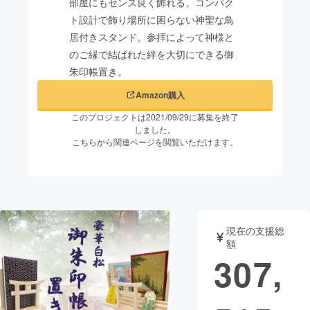
部屋にもセンス良く飾れる。コンパク
ト設計で飾り場所に困らない神聖な鳥
まちづくり・地域活性化
居付きスタンド。参拝によって神様と
のご縁で結ばれた絆を大切にできる御
CAMPFIRE for Social Good
CAMPFIRE Creation
朱印帳置き。
CAMPFIREふるさと納税
machi-ya
コミュニティ
Amazon購入
このプロジェクトは2021/09/29に募集を終了
しました。
こちらから関連ページを閲覧いただけます。
現在の支援総
額
307,