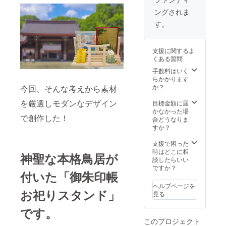
明神鳥
製造状
ングされま
居付き
況によ
御朱印
り出荷
す。
帳お祀
時期が
りスタ
遅れる
ンド
場合、
支援に関するよ
（スタ
早急に
くある質問
ンダー
ご連絡
ド・水
致しま
手数料はいく
晶あ
す。
らかかります
り） ×
か？
今回、そんな考えから素材
１社 ■
特典：
を厳選しモダンなデザイン
目標金額に届
特製オ
かなかった場
で創作した！
リジナ
合どうなりま
ル「黄
すか？
金の開
運根
支援で困った
付」 ×
時はどこに相
神聖な本格鳥居が
１点 ※
談したらいい
製造状
ですか？
付いた「御朱印帳
況によ
り出荷
ヘルプページを
時期が
お祀りスタンド」
見る
遅れる
場合、
です。
早急に
このプロジェクト
ご連絡