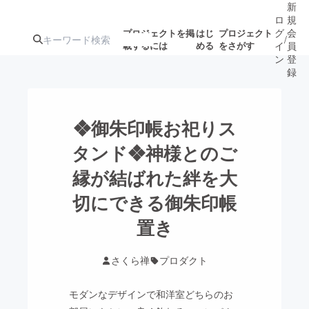
新
ロ
規
グ
会
プロジェクトを掲
はじ
プロジェクト
/
載するには
める
をさがす
イ
員
ン
登
録
人気のプロ
注目のリ
注目の新着プロ
募集終了が近いプ
もうすぐ公開
❖御朱印帳お祀りス
ジェクト
ターン
ジェクト
ロジェクト
されます
タンド❖神様とのご
縁が結ばれた絆を大
アート・写真
音楽
切にできる御朱印帳
テクノロジー・ガジェット
置き
ゲーム・サ
映像・映画
書籍・雑誌
さくら禅
プロダクト
モダンなデザインで和洋室どちらのお
ビジネス・起業
チャレンジ