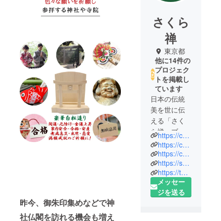
さくら
禅
東京都
他に14件の
プロジェク
トを掲載し
ています
日本の伝統
美を世に伝
える「さく
ら禅」ブラ
https://camp-fire.jp/projects/view/371641
ンドです。
https://camp-fire.jp/projects/view/355910
https://camp-fire.jp/projects/view/338763
https://sakurazen-yakusugi.hp.peraichi.com/
一人でも多
https://twitter.com/SakuraZen7
くの皆さま
メッセー
に日本の伝
ジを送る
統文化の美
昨今、御朱印集めなどで神
しさや手作
社仏閣を訪れる機会も増え
りのすばら