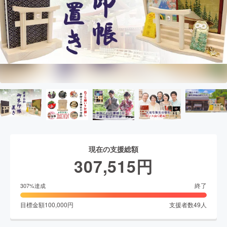
現在の支援総額
307,515
円
終了
307
%達成
目標金額
100,000
円
支援者数
49
人