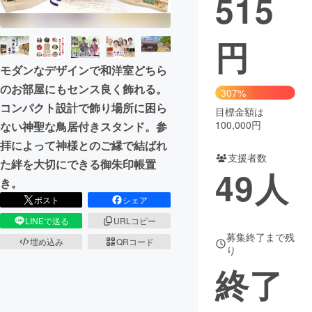
515
円
モダンなデザインで和洋室どちら
のお部屋にもセンス良く飾れる。
307%
コンパクト設計で飾り場所に困ら
目標金額は
100,000円
ない神聖な鳥居付きスタンド。参
拝によって神様とのご縁で結ばれ
支援者数
た絆を大切にできる御朱印帳置
49
人
き。
ポスト
シェア
LINEで送る
URLコピー
募集終了まで残
埋め込み
QRコード
り
終了