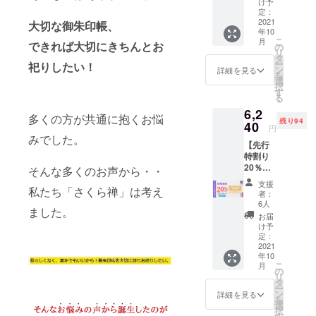
（税・
付」 ×
け予
ド（ミ
送料
定：
１点 ※
ニ・水
2021
込） ■
大切な御朱印帳、
製造状
年10
晶あ
神明鳥
況によ
こ
月
り） ★
できれば大切にきちんとお
居付き
の
り出荷
リ
特典付
御朱印
タ
時期が
ー
祀りしたい！
き★
帳お祀
ン
遅れる
詳細を見る
を
【100名
りスタ
選
場合、
択
限定】
ンド
す
早急に
る
■一般販
（ミ
ご連絡
6,2
売価
ニ・水
致しま
多くの方が共通に抱くお悩
残り94
格：
40
晶あ
す。
円
4,800円
り） ×
みでした。
【先行
（税・
１社 ■
特割り
送料
特典：
20％】
込）の
そんな多くのお声から・・
特製オ
神明鳥
【20％
リジナ
支援
居・御
私たち「さくら禅」は考え
OFF】
ル「黄
者：
朱印帳
⇒3,840
金の開
6人
ました。
お祀り
円
運根
お届
スタン
（税・
付」 ×
け予
ド（ス
送料
定：
１点 ※
タン
2021
込） ■
製造状
年10
ダー
明神鳥
況によ
こ
月
ド・水
居付き
の
り出荷
リ
晶あ
御朱印
タ
時期が
ー
り） ★
帳お祀
ン
遅れる
詳細を見る
を
特典付
りスタ
選
場合、
択
き★
ンド