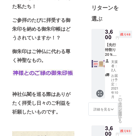
しさをお伝
た私たち！
リターンを
えし！ 伝統
選ぶ
工芸に携る
ご参拝のたびに拝受する御
多くの工房
朱印を納める御朱印帳はど
3,6
や職人の
残り48
00
うされていますか！？
円
方々に協賛
する事が使
【先行
特割り
御朱印はご神仏に代わる尊
命です。
20％】
明神鳥
く神聖なもの。
支援
居・御
多くの方に
者：
朱印帳
2人
価値ある差
お祀り
お届
別化された
スタン
け予
ド（ミ
定：
商品をご紹
ニ・水
2021
介させて頂
年10
晶な
神社仏閣を巡る際はありが
こ
月
き！ ご理解
し）★
の
リ
たく拝受し日々のご利益を
特典付
タ
とご支援を
ー
き★
ン
詳細を見る
祈願したいものです。
を
頂ければ幸
【50名
選
択
限定】
いです。
す
る
■一般販
3,6
売価
残り93
格：
00
円