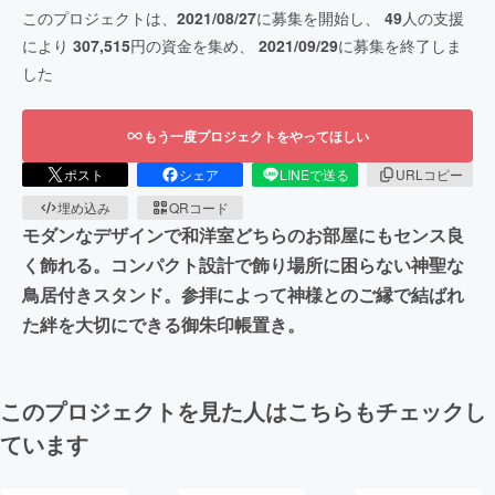
このプロジェクトは、
2021/08/27
に募集を開始し、
49
人の支援
により
307,515
円の資金を集め、
2021/09/29
に募集を終了しま
した
もう一度プロジェクトをやってほしい
ポスト
シェア
LINEで送る
URLコピー
埋め込み
QRコード
モダンなデザインで和洋室どちらのお部屋にもセンス良
く飾れる。コンパクト設計で飾り場所に困らない神聖な
鳥居付きスタンド。参拝によって神様とのご縁で結ばれ
た絆を大切にできる御朱印帳置き。
このプロジェクトを見た人はこちらもチェックし
ています