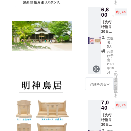
す
早急に
る
【100名
（ミ
ご連絡
6,8
限定】
ニ・水
致しま
残り45
■一般販
00
晶あ
す。
円
売価
り） ×
【先行
格：
１社 ■
特割り
7,800円
特典：
20％】
（税・
特製オ
明神鳥
送料
リジナ
支援
居・御
込）の
ル「黄
者：
朱印帳
【20％
金の開
5人
お祀り
OFF】
運根
お届
スタン
⇒6,240
付」 ×
け予
ド（ス
円
定：
１点 ※
タン
2021
（税・
製造状
年10
ダー
送料
況によ
こ
月
ド・水
込） ■
の
り出荷
リ
晶な
神明鳥
タ
時期が
ー
し）★
居付き
ン
遅れる
詳細を見る
を
特典付
御朱印
選
場合、
択
き★
帳お祀
す
早急に
る
【50名
りスタ
ご連絡
7,0
限定】
ンド
致しま
残り75
■一般販
40
（スタ
す。
円
売価
ンダー
【先行
格：
ド・水
特割り
8,500円
晶あ
20％】
（税・
り） ×
明神鳥
送料
１社 ■