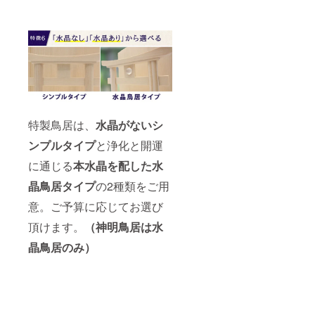
特製鳥居は、
水晶がないシ
ンプルタイプ
と浄化と開運
に通じる
本水晶を配した水
晶鳥居タイプ
の2種類をご用
意。ご予算に応じてお選び
頂けます。
（神明鳥居は水
晶鳥居のみ）