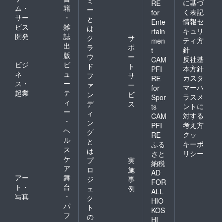
ミ
に基づ
RE
ム・
籍
ー
く表記
for
サー
・
と
情報セ
Ente
ビス
雑
は
キュリ
rtain
開発
誌
ク
サ
ティ方
men
出
ラ
ポ
針
t
版
ウ
ー
反社基
CAM
ビジ
ビ
ド
ト
本方針
PFI
ネ
ュ
フ
サ
カスタ
RE
ス・
ー
ァ
ー
マーハ
for
起業
テ
ン
ビ
ラスメ
Spor
ィ
デ
ス
ントに
ts
ー
ィ
対する
CAM
・
ン
考え方
PFI
ヘ
グ
クッ
RE
ル
と
キーポ
ふる
ス
は
リシー
さと
ケ
プ
実
納税
ア
ロ
施
AD
アー
舞
ジ
事
FOR
ト・
台
ェ
例
ALL
写真
・
ク
HIO
パ
ト
KOS
フ
の
HI