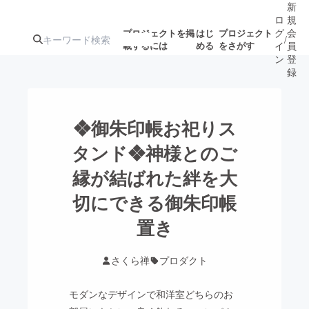
新
ロ
規
グ
会
プロジェクトを掲
はじ
プロジェクト
/
載するには
める
をさがす
イ
員
ン
登
録
人気のプロ
注目のリ
注目の新着プロ
募集終了が近いプ
もうすぐ公開
❖御朱印帳お祀りス
ジェクト
ターン
ジェクト
ロジェクト
されます
タンド❖神様とのご
縁が結ばれた絆を大
アート・写真
音楽
切にできる御朱印帳
テクノロジー・ガジェット
置き
ゲーム・サ
映像・映画
書籍・雑誌
さくら禅
プロダクト
モダンなデザインで和洋室どちらのお
ビジネス・起業
チャレンジ