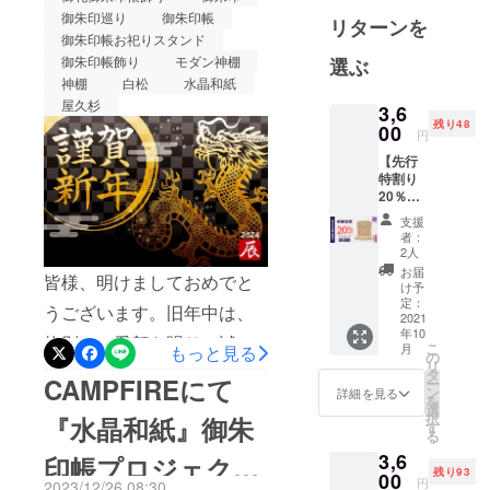
しさをお伝
御朱印巡り
御朱印帳
リターンを
には、特典といたしまし
御朱印帳お祀りスタンド
えし！ 伝統
て、水晶鳥居タイプのご支
御朱印帳飾り
モダン神棚
選ぶ
工芸に携る
神棚
白松
水晶和紙
援者様には、「水晶和紙」
多くの工房
屋久杉
3,6
や職人の
の「雲字」をプレゼント！
残り48
00
円
方々に協賛
『雲型』モダン神棚のご支
する事が使
【先行
援者様には、『屋久杉 開運
特割り
命です。
20％】
木札（七福宝船）』をプレ
明神鳥
支援
居・御
多くの方に
者：
ゼント！プロジェクトペー
朱印帳
2人
価値ある差
お祀り
ジURLhttps://camp-
お届
皆様、明けましておめでと
別化された
スタン
け予
fire.jp/projects/view/725339
ド（ミ
定：
商品をご紹
うございます。旧年中は、
ニ・水
2021
介させて頂
より多くの方々に『神木 屋
年10
晶な
格別のご愛顧を賜り、誠に
こ
月
もっと見る
き！ ご理解
し）★
の
久杉』モダン神棚をお届け
リ
ありがとうございました。
特典付
タ
とご支援を
CAMPFIREにて
ー
き★
できように頑張りますの
ン
詳細を見る
を
弊社の商品をお選び頂き、
頂ければ幸
【50名
選
択
『水晶和紙』御朱
で、SNSなどでの拡散にご
限定】
いです。
す
心より感謝申し上げます。
る
■一般販
協力を頂けますと幸いで
3,6
売価
印帳プロジェクト
本年も、皆様のご期待に添
残り93
格：
00
す。【同時開催中のプロ
円
2023/12/26 08:30