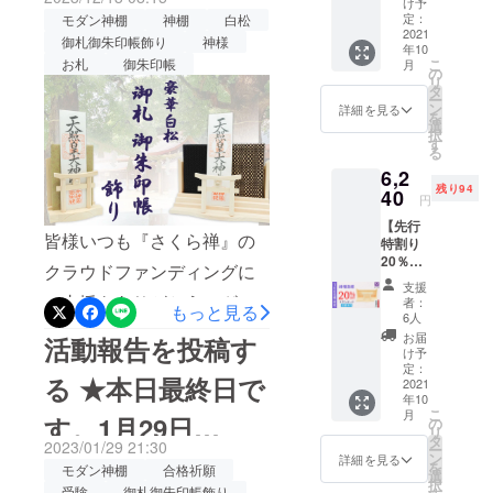
（税・
付」 ×
け予
ご支援頂きました皆様に
ド（ミ
送料
定：
モダン神棚
神棚
白松
１点 ※
ニ・水
2021
は、特典といたしまして、
込） ■
製造状
御札御朱印帳飾り
神様
年10
晶あ
神明鳥
況によ
こ
お札
御朱印帳
月
黄金根付をプレゼントしま
り） ★
居付き
の
り出荷
リ
特典付
御朱印
タ
時期が
す！プロジェクトページ
ー
き★
帳お祀
ン
遅れる
詳細を見る
を
【100名
りスタ
選
場合、
URLhttps://camp-
択
限定】
ンド
す
早急に
る
■一般販
fire.jp/projects/729453/より
（ミ
ご連絡
6,2
売価
ニ・水
致しま
多くの方々に「水晶和紙」
残り94
格：
40
晶あ
す。
円
4,800円
り） ×
御朱印帳をお届けできよう
【先行
（税・
１社 ■
皆様いつも『さくら禅』の
特割り
送料
特典：
に頑張りますので、SNSな
20％】
込）の
特製オ
クラウドファンディングに
神明鳥
【20％
どでの拡散にご協力を頂け
リジナ
支援
居・御
OFF】
ご支援をありがとうござい
ル「黄
者：
もっと見る
ますと幸いです。引き続
朱印帳
⇒3,840
金の開
6人
ます。本日は「大安吉日と
お祀り
円
運根
お届
活動報告を投稿す
き、宜しくお願い致しま
スタン
（税・
付」 ×
け予
お金にご縁のある巳の日の
ド（ス
送料
定：
１点 ※
す。【水晶和紙】に満願成
る ★本日最終日で
タン
2021
込） ■
製造状
W縁起日」です！ご要望に
年10
ダー
明神鳥
就をご祈願！ 繰返しご愛用
況によ
こ
月
す。1月29日
ド・水
居付き
お応えし、今年も「白松」
の
り出荷
リ
して頂ける一生モノの御朱
晶あ
御朱印
タ
時期が
2023/01/29 21:30
ー
モダン神棚のプロジェクト
り） ★
帳お祀
ン
（日）23時59分迄
遅れる
詳細を見る
印帳プロジェクトチーム一
を
モダン神棚
合格祈願
特典付
りスタ
選
場合、
を再掲載致します。今回、
択
き★
受験
御札御朱印帳飾り
ンド