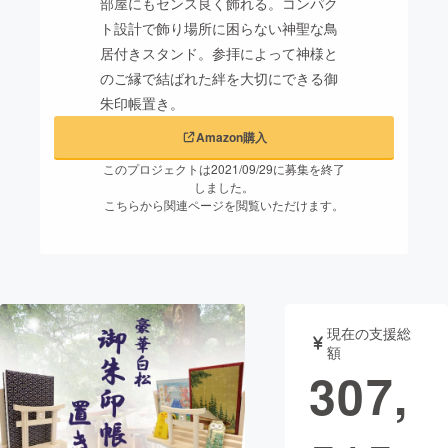
部屋にもセンス良く飾れる。コンパク
ト設計で飾り場所に困らない神聖な鳥
まちづくり・地域活性化
居付きスタンド。参拝によって神様と
のご縁で結ばれた絆を大切にできる御
CAMPFIRE for Social Good
CAMPFIRE Creation
朱印帳置き。
CAMPFIREふるさと納税
machi-ya
コミュニティ
Amazon購入
このプロジェクトは2021/09/29に募集を終了
しました。
こちらから関連ページを閲覧いただけます。
現在の支援総
額
307,