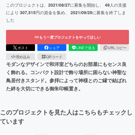
このプロジェクトは、
2021/08/27
に募集を開始し、
49
人の支援
により
307,515
円の資金を集め、
2021/09/29
に募集を終了しま
した
もう一度プロジェクトをやってほしい
ポスト
シェア
LINEで送る
URLコピー
埋め込み
QRコード
モダンなデザインで和洋室どちらのお部屋にもセンス良
く飾れる。コンパクト設計で飾り場所に困らない神聖な
鳥居付きスタンド。参拝によって神様とのご縁で結ばれ
た絆を大切にできる御朱印帳置き。
このプロジェクトを見た人はこちらもチェックし
ています