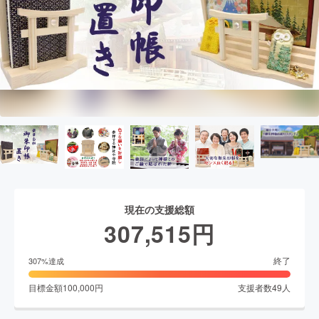
現在の支援総額
307,515
円
終了
307
%達成
目標金額
100,000
円
支援者数
49
人