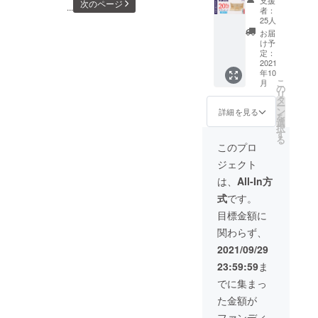
支援
次のページ
居・御
...
込）の
特典：
者：
とのご縁を大切にできる御
何卒、宜しくお願い致しま
朱印帳
【20％
特製オ
25人
お祀り
OFF】
リジナ
お届
札・御朱印帳 お祀り飾りプ
す。https://camp-
スタン
⇒6,800
ル「黄
け予
ド（ス
円
定：
ロジェクトチーム一同
金の開
fire.jp/projects/view/628440◉
タン
2021
（税・
運根
年10
ダー
送料
今なら★超早割25％OFF★
付」 ×
こ
月
ド・水
込） ■
の
１点 ※
リ
でのご支援者様には更に★
晶あ
明神鳥
タ
製造状
ー
り） ★
居付き
ン
況によ
詳細を見る
を
オリジナル開運アイテム★
特典付
御朱印
選
り出荷
択
き★
帳お祀
す
時期が
をご進呈！是非、この機会
る
【100名
りスタ
遅れる
このプロ
限定】
ンド
にラストチャンスのご支援
場合、
ジェクト
■一般販
（スタ
早急に
お待ちしております。
売価
ンダー
ご連絡
は、
All-In方
格：
ド・水
致しま
https://camp-
式
です。
8,800円
晶な
す。
（税・
し） ×
目標金額に
fire.jp/projects/view/628440◉
送料
１社 ■
関わらず、
込）の
特典：
「水晶鳥居】超早割りのご
【20％
特製オ
2021/09/29
支援者様には神棚の上（天
OFF】
リジナ
23:59:59
ま
⇒7,040
ル「黄
井）に貼り、神仏に敬意を
円
金の開
でに集まっ
（税・
運根
示す「水晶和紙」で謹製の
た金額が
送料
付」 ×
込） ■
１点 ※
「雲字」を特別進呈させて
ファンディ