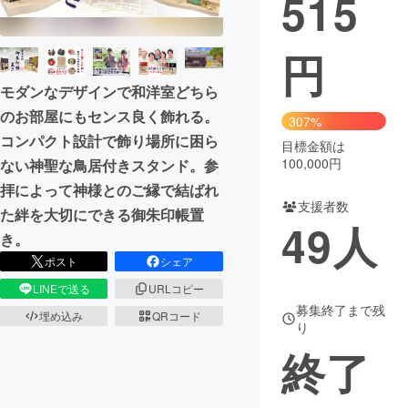
515
円
モダンなデザインで和洋室どちら
のお部屋にもセンス良く飾れる。
307%
コンパクト設計で飾り場所に困ら
目標金額は
100,000円
ない神聖な鳥居付きスタンド。参
拝によって神様とのご縁で結ばれ
支援者数
た絆を大切にできる御朱印帳置
49
人
き。
ポスト
シェア
LINEで送る
URLコピー
募集終了まで残
埋め込み
QRコード
り
終了