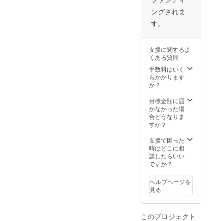
明神鳥
製造状
ングされま
頂きます。◉【超早割】壁掛
居付き
況によ
御朱印
り出荷
す。
け用雲型のご支援者様には
帳お祀
時期が
りスタ
遅れる
屋久杉謹製オリジナル開運
ンド
場合、
支援に関するよ
（スタ
早急に
根付◉洋・和室ともに超軽
くある質問
ンダー
ご連絡
量・１秒簡単設置！★専用
ド・水
致しま
手数料はいく
晶あ
す。
らかかります
ビスで壁穴も気になりませ
り） ×
か？
１社 ■
ん◉ ◉「雲型】モダン神棚、
特典：
目標金額に届
特製オ
かなかった場
超早割りのご支援者様には
リジナ
合どうなりま
『屋久杉 開運木札（七福宝
ル「黄
すか？
金の開
船）』を特別提供させて頂
運根
支援で困った
付」 ×
時はどこに相
きます。
１点 ※
談したらいい
製造状
ですか？
況によ
り出荷
ヘルプページを
時期が
見る
遅れる
場合、
早急に
このプロジェクト
ご連絡