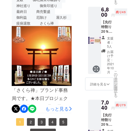
す
早急に
同
★【◉再登場】❖神
る
【100名
（ミ
ご連絡
神社巡り
御朱印巡り
超早割をご支援頂きました
6,8
限定】
ニ・水
致しま
最終日
商売繫盛
様の居場所❖ 神木
残り45
■一般販
00
晶あ
皆様には、特典といたしま
す。
円
御利益
厄除け
屋久杉
売価
り） ×
【先行
して、1300年以上の歴史を
屋久杉で作った
格：
疫病退散
さくら禅
１社 ■
特割り
7,800円
特典：
誇る！日本三大和紙の１つ
20％】
（税・
特製オ
「御札 御朱印帳」
明神鳥
送料
リジナ
支援
「美濃手漉き和紙」謹製の
居・御
込）の
ル「黄
者：
飾り！
朱印帳
【20％
金の開
5人
神具「雲」をプレゼントし
お祀り
OFF】
運根
お届
スタン
ます！プロジェクトページ
⇒6,240
付」 ×
け予
ド（ス
円
定：
１点 ※
URLhttps://camp-
タン
2021
（税・
製造状
年10
ダー
送料
況によ
fire.jp/projects/view/725338
こ
月
ド・水
込） ■
の
り出荷
リ
晶な
神明鳥
タ
時期が
より多くの方々に「白松」
ー
し）★
居付き
ン
遅れる
詳細を見る
を
特典付
モダン神棚をお届けできよ
御朱印
選
場合、
「さくら禅」ブランド事務
択
き★
帳お祀
す
早急に
る
うに頑張りますので、SNS
【50名
局です。★本日プロジェク
りスタ
ご連絡
7,0
限定】
ンド
致しま
などでの拡散にご協力を頂
ト最終日です。1月29日
残り75
■一般販
40
（スタ
す。
もっと見る
円
売価
ンダー
けますと幸いです。引き続
（日）23時59分迄★◉プロ
【先行
格：
ド・水
特割り
8,500円
き、宜しくお願い致しま
晶あ
ジェクトも残りあとわずか
1
2
3
4
5
20％】
（税・
り） ×
す。❖神様の居場所❖神様
明神鳥
送料
となりましたが！最後まで
１社 ■