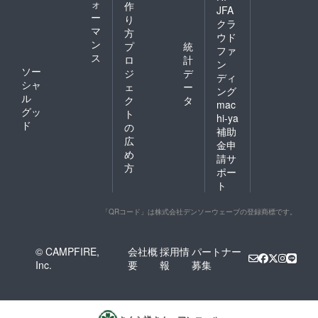
ォ
作
JFA
ー
り
クラ
マ
方
ウド
ン
プ
統
ファ
ス
ロ
計
ン
ソー
ジ
デ
ディ
シャ
ェ
ー
ング
ル
ク
タ
mac
グッ
ト
hi-ya
ド
の
補助
広
金申
め
請サ
方
ポー
ト
「QRコード」は株式会社デンソーウェーブの登録商標です。
© CAMPFIRE,
会社概
採用情
パートナー
Inc.
要
報
募集