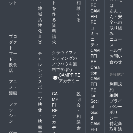
ット
・
ト
相
RE
は
地
を
談
CAM
あんし
域
作
す
PFI
ん・安
活
る
る
RE
全への
性
資
コ
取り組
化
料
ミュ
み
プロ
音
請
ニ
ニュー
ダク
楽
求
ティ
ス
ト
CAM
ヘルプ
クラウドファ
フー
チ
PFI
お問い
ンディングの
ド・
ャ
RE
合わせ
ノウハウを無
飲食
レ
Crea
料で学ぼう
店
ン
tion
各種規定
CAMPFIRE
ジ
CAM
アカデミー
アニ
ス
利用規
PFI
メ・
ポ
約
RE
漫画
ー
CA
説
細則
for
ツ
MP
明
プライ
Soci
ファ
映
FI
会
バシー
al
ッ
像
RE
・
ポリ
Goo
ショ
・
ア
相
シー
d
ン
映
カ
談
特定商
CAM
画
デ
会
取引法
PFI
ゲー
書