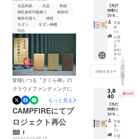
えるよう、より一層の品質
4,500円
公開！
【先行
水晶和紙
水晶
和紙
（税・
ジェクト】【水晶和紙】に
向上とサービスの充実に努
特割り
送料
御札御朱印帳飾り
御朱印
20％】
満願成就をご祈願！ 繰返し
込）の
御朱印巡り
神様
めて参ります。【実施中プ
神明鳥
【20％
支援
ご愛用して頂ける一生モノ
モダン
モダン神棚
居・御
OFF】
ロジェクト】【水晶和紙】
者：
朱印帳
印伝
⇒3,600
7人
の御朱印帳https://camp-
お祀り
に満願成就をご祈願！ 繰返
円
お届
スタン
（税・
け予
fire.jp/projects/729453/❖神
しご愛用して頂ける一生モ
ド（ミ
送料
定：
ニ・水
2021
様の居場所❖神様とのご縁
込） ■
ノの御朱印帳https://camp-
年10
晶あ
明神鳥
こ
月
を大切にできる御札・御朱
り） ★
居付き
の
fire.jp/projects/729453/❖神
リ
特典付
御朱印
タ
印帳 お祀り飾り（白松）
ー
き★
様の居場所❖神様とのご縁
帳お祀
ン
詳細を見る
を
【100名
りスタ
選
https://camp-
択
を大切にできる御札・御朱
皆様いつも『さくら禅』の
限定】
ンド
す
る
■一般販
fire.jp/projects/view/725338
（ミ
印帳 お祀り飾り
クラウドファンディングに
3,8
売価
ニ・水
引き続き、宜しくお願い致
残り93
格：
40
晶な
https://camp-
ご支援をありがとうござい
円
もっと見る
4,500円
し） ×
します。❖神様の居場所❖
【先行
（税・
fire.jp/projects/view/725338
１社 ■
ます。ご要望にお応えし、
CAMPFIREにてプ
特割り
送料
特典：
神木 屋久杉で作った「御札
皆様のご健康とご多幸を心
20％】
今年も「水晶和紙」御朱印
込）の
特製オ
明神鳥
ロジェクト再公
【20％
御朱印帳」飾り！プロジェ
リジナ
支援
よりお祈り申し上げます。
帳のプロジェクトを再掲載
居・御
OFF】
ル「黄
者：
クトチーム一同
朱印帳
⇒3,600
金の開
7人
開！
プロジェクトチーム一同
致します。今回、超早割を
お祀り
円
運根
お届
2023/12/13 08:15
スタン