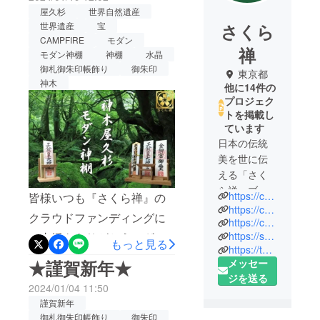
棚プロジェクト公
屋久杉
世界自然遺産
さくら
世界遺産
宝
開！
CAMPFIRE
モダン
禅
モダン神棚
神棚
水晶
御札御朱印帳飾り
御朱印
東京都
神木
他に14件の
プロジェク
トを掲載し
ています
日本の伝統
美を世に伝
える「さく
ら禅」ブラ
https://camp-fire.jp/projects/view/371641
皆様いつも『さくら禅』の
ンドです。
https://camp-fire.jp/projects/view/355910
クラウドファンディングに
https://camp-fire.jp/projects/view/338763
https://sakurazen-yakusugi.hp.peraichi.com/
ご支援をありがとうござい
一人でも多
もっと見る
https://twitter.com/SakuraZen7
くの皆さま
ます。『神木 屋久杉』モダ
★謹賀新年★
メッセー
に日本の伝
ン神棚のプロジェクトを公
ジを送る
統文化の美
2024/01/04 11:50
開致しました。今回、超早
しさや手作
謹賀新年
りのすばら
割をご支援頂きました皆様
御札御朱印帳飾り
御朱印