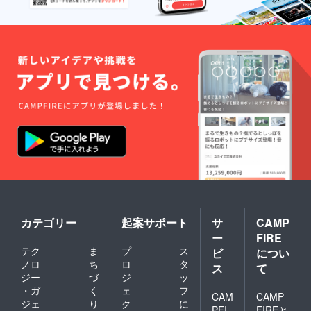
カテゴリー
起案サポート
サ
CAMP
ー
FIRE
テク
ま
プ
ス
ビ
につい
ノロ
ち
ロ
タ
ス
て
ジー
づ
ジ
ッ
・ガ
く
ェ
フ
CAM
CAMP
ジェ
り
ク
に
PFI
FIREと