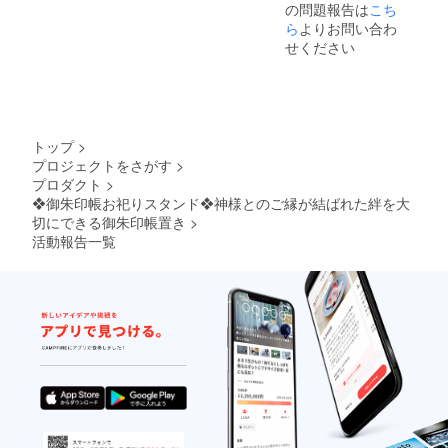
の問題報告は
こち
致しま
す。
ら
よりお問い合わ
せください
トップ
>
プロジェクトをさがす
>
プロダクト
>
❖御朱印帳お祀りスタンド❖神様とのご縁が結ばれた絆を大
切にできる御朱印帳置き
>
活動報告一覧