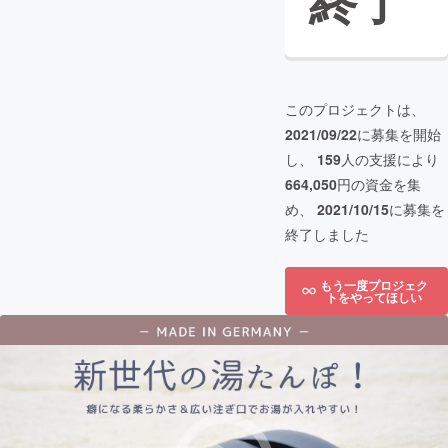
終了
このプロジェクトは、
2021/09/22
に募集を開始
し、
159
人の支援により
664,050
円の資金を集
め、
2021/10/15
に募集を
終了しました
もう一度プロジェク
トをやってほしい