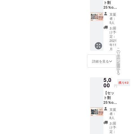
ト割
トルをとして販売されてい
てご案内しております。
25％off
】fashy
るものはカバー付き湯たん
「60度以上のお湯を入れる
支援
湯たん
者：
ぽの中身と変わらないので
ぽ1.8L
とどうなっちゃうの？」と
5人
スマー
お届
すが、それ以外はカバー付
いうご質問もよくいただく
トボト
け予
ル 2色
定：
き湯たんぽと構造や仕様が
ので合わせてお答えしまし
セット
2021
年11
（ライ
異なり、カバー無しで使っ
た。長くなってしまいまし
こ
月
トグ
の
リ
ても熱くならないような工
レー、
たが、残り3日間最後まで頑
タ
ー
ライト
ン
詳細を見る
夫がされています。例えば
を
張ります！みなさま、引き
ローズ
選
択
各1個）
す
画像右側のように、表面に
続き応援ご支援のほど、よ
る
※税込、
5,0
送料込
ラジエーターに似た波のよ
ろしくお願いいたしま
残り42
み
00
円
うな加工がされていたりし
す！！
【セッ
ます。この形状にも色々あ
ト割
25％off
ります。スマートボトルの
】fashy
支援
湯たん
場合は、ボトルの内側に格
者：
ぽ1.8L
8人
スマー
子状の構造を付ける加工が
お届
トボト
け予
されており、このために柔
ル 2色
定：