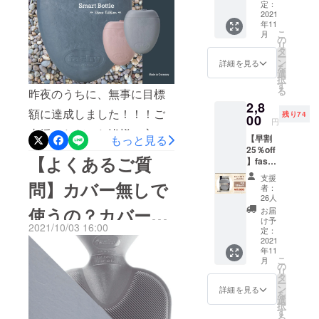
商品を日本
レート
定：
にお待ちください！さて本
ブルー
2021
へ輸入して
年11
× 1個 ※
います。
日は、「容量にあった六十
こ
月
税込、
の
リ
高品質・シ
送料込
タ
度のお湯の作り方を教えて
ー
み
ン
ンプル＆
詳細を見る
を
ください」というご質問を
選
グッドデザ
択
す
る
昨夜のうちに、無事に目標
いただきました。弊社事務
インで、簡
2,8
単に壊れた
額に達成しました！！！ご
所では、ガス給湯器の設定
残り74
00
円
り飽きたり
支援いただいた皆様に心よ
を一番熱くしてお湯を出す
【早割
もっと見る
せず長く
25％off
り感謝申し上げます。プロ
とほぼ50度になり、これを
使っていた
【よくあるご質
】fashy
ジェクト終了後、来月11月
直接湯たんぽに注ぎ使用す
だける商品
湯たん
支援
ぽ1.8L
問】カバー無しで
を選んで輸
者：
中には皆様へリターン商品
ることも多いです。が、み
スマー
26人
入すること
トボト
使うの？カバー無
お届
をお届けできる進行をして
なさんのご家庭では薬缶や
ル ライ
を心がけて
け予
2021/10/03 16:00
トグ
定：
おります。来る湯たんぽ
電気ケトルをご使用するか
います。毎
しでも使えるの？
レー × 1
2021
日をハッ
年11
シーズンをスマートボトル
と思います。その場合はど
個 ※税
こ
月
込、送
の
ピーにする
リ
と共にどうぞお楽しみくだ
うするのが良いのだろ
料込み
タ
ドイツ・
ー
ン
詳細を見る
さい♪プロジェクトはまだ続
う？？と少し考えてしまい
を
ヨーロッパ
選
択
す
きます。残り11日間でさら
まして、電気ケトルで沸騰
輸入雑貨を
る