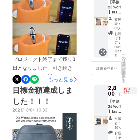
【早割
た。
移ります。11月中には全て
25％off
具体的に
】fashy
の皆様にお届けするお約束
は、
湯たん
支援
ぽ1.8L
MAWA（ハン
です。今月中には出荷を開
者：
スマー
32人
ガー）、
トボト
始できるようスタッフ一同
お届
fashy（湯た
ル ライ
け予
協力して作業を進めており
トロー
定：
んぽ）、
ズ × 1個
2021
ます。みなさま、もうしば
HUGO
年11
※税込、
こ
月
送料込
FROSCH（
の
プロジェクト終了まで残り3
らくお待ちください！
リ
み
タ
湯たん
ー
日となりました。引き続き
ン
詳細を見る
を
ぽ）、
選
択
たくさんのご支援をいただ
す
Hailo（脚
もっと見る
る
き、誠にありがとうござい
立・ゴミ
2,8
目標金額達成しま
残り
箱）、
00
170
ます。スマートボトルは、
円
した！！！
RIDDER（バ
【早割
湯たんぽを初めて使う方に
スルームア
25％off
2021/10/04 10:33
も、すでにヘビーユーザー
】fashy
イテム）な
湯たん
支援
という方にも、きっと満足
ど、さまざ
ぽ1.8L
者：
まなドイツ
スマー
30人
いただける新感覚湯たんぽ
トボト
ブランドの
お届
ル ス
です。お届けの日を楽しみ
け予