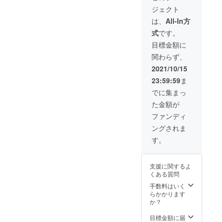
ズ、ラ
る商品サンプルをいじり倒
ジェクト
イトグ
レー 各
は、
All-In方
しながら、スタッフ一同誠
1個） ※
式
です。
税込、
心誠意お答えしておりま
送料込
目標金額に
す。それでは、引き続きご
み
関わらず、
支援と応援を賜りますよ
2021/10/15
う、よろしくお願い致しま
23:59:59
ま
す！sansyu_corp スマート
でに集まっ
た金額が
ボトル プロジェクトチーム
ファンディ
ングされま
す。
支援に関するよ
くある質問
手数料はいく
らかかります
か？
目標金額に届