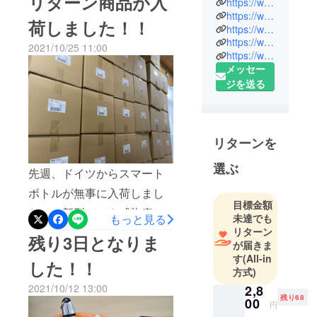
リターン商品が入
https://www.sansyu-corp.jp/
早い方で本日よりお手元に
ンプルかつ
https://www.instagram.com/sansyu_corp/
荷しました！！
洗練された
https://www.instagram.com/mawa_japan/
お届けできるかと思いま
https://www.sansyu-online.shop/
デザインで
2021/10/25 11:00
す。商品の検品には万全を
https://www.mawa-shop.jp/
長く愛され
メッセー
尽くしておりますが、万一
るような生
ジを送る
お気付きの点がございまし
活雑貨・
ファッショ
たらご連絡いただけますと
ン雑貨を輸
幸いです。商品を使ってみ
入販売して
リターンを
てのご感想など、
います。
選ぶ
1996年の創
CAMPFIREのコメントや
先週、ドイツからスマート
業以来、ド
InstagramやRoomClipなど
ボトルが無事に入荷しまし
イツの良い
目標金額
でお寄せいただけますと嬉
た！！新型コロナ感染症に
ものを日本
もっと見る
未達でも
しいです。引き続きよろし
へ紹介する
リターン
伴う国際物流の乱れで当初
残り3日となりま
が届きま
商社として
くお願いいたします！
予定より大きく遅れが生じ
す
(All-in
さまざまな
した！！
ましたが、なんとか10月中
方式)
商品を輸
2021/10/12 13:00
2,8
に入荷できました。これか
入・販売し
残り68
00
円
てきまし
ら商品の検品と出荷準備に