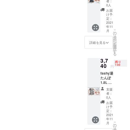
者：
スレー
つご紹介します。通常の
すと45分かかってしまいま
0人
トブ
お届
fashy湯たんぽではカバーが
した…途中かき混ぜればも
ルー × 1
け予
個 ※税
定：
付いて販売されカバーを付
う少し短くなったとは思い
込、送
2021
年11
料込み
けて使用していただく商品
ますが、そんなに長い時間
こ
月
の
リ
が多いので、カバーの無い
タ
は待てませんよね。。。そ
ー
ン
詳細を見る
を
スマートボトルはどのよう
こでもう一度トライ！ 今
選
択
す
に使うのだろう？カバーは
る
度は沸騰する前にスイッチ
3,7
無いの？カバー付けないで
を切りました。水が熱く
残り
40
100
円
も使えるの？カバー付け
なってくると細かい泡が出
fashy湯
ちゃいけないの？等のご質
たんぽ
て「ゴーっ」という音が出
1.8L ス
問をよくいただきます。も
てきます。その後間も無
マート
支援
ボトル
者：
ちろん最終的にはみなさま
く、小さい泡が水面に一つ
ライト
0人
グレー
のお好みで、カバーを作っ
二つと上がってきます。こ
お届
× 1個 ※
け予
たり、タオルや毛布を巻い
税込、
のタイミングでスイッチを
定：
送料込
2021
てご使用いただいて何の問
切る（火を止める）と約60
年11
み
こ
月
の
題もないわけですが^^; 、製
度になっているようです。
リ
タ