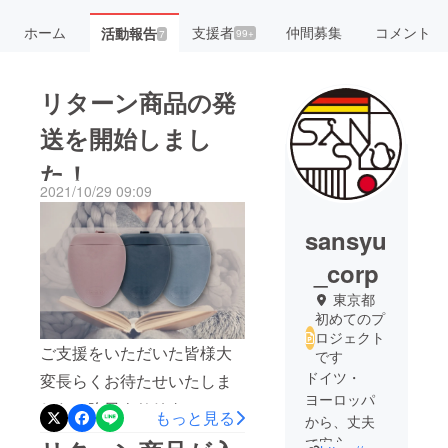
ホーム
支援者
仲間募集
コメント
活動報告
99+
7
リターン商品の発
送を開始しまし
た！
2021/10/29 09:09
sansyu
_corp
東京都
初めてのプ
ロジェクト
ご支援をいただいた皆様大
です
ドイツ・
変長らくお待たせいたしま
ヨーロッパ
した。昨日よりリターン商
もっと見る
から、丈夫
品の発送を開始しました！
で安心、シ