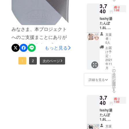
お届けしま
3,7
にご支援を増やしていきた
したお湯をどのくらい放っ
残り
40
す。
100
円
いと願っております。皆
ておくと60度になるのか実
fashy湯
様、引き続き身の回りのお
験をしてみました！以下、
たんぽ
1.8L ス
みなさま、本プロジェクト
友達ご家族へ、本プロジェ
ご報告します。【環境と条
マート
支援
へのご支援まことにありが
ボトル
クトをご紹介いただけます
件】●所有する電気ケトルの
者：
ライト
0人
とうございます！プロジェ
と嬉しいです。引き続きど
容量いっぱいの1.5Lで沸か
ローズ
もっと見る
お届
× 1個 ※
け予
クト終了まで残り2週間を切
うぞよろしくお願い致しま
しました。●室内のエアコン
税込、
定：
送料込
2021
りましたが、目標達成まで
1
2
次のページ
す！！
は消しました。●お湯が沸い
年11
み
こ
月
もあと少しです！引き続き
た直後に蓋を開け、自然に
の
リ
タ
ご支援と拡散へのご協力を
ー
温度が下がるのを待ちまし
ン
詳細を見る
を
選
よろしくお願いいたしま
た。【結果】・10分後に約
択
す
る
す。ご質問の方もたくさん
80度に低下・70度程度にな
3,7
残り
いただいております。それ
40
ると温度が下がるのに時間
100
円
ぞれ個別に回答させていた
がかかる・45分後に60度に
fashy湯
たんぽ
だいておりますが、本日は
到達というわけで、沸騰し
1.8L ス
マート
よくあるご質問をここで一
たお湯をじっと待つだけで
支援
ボトル