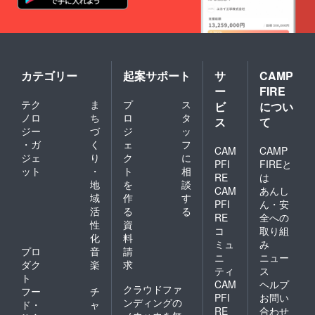
カテゴリー
起案サポート
サ
CAMP
ー
FIRE
テク
ま
プ
ス
ビ
につい
ノロ
ち
ロ
タ
ス
て
ジー
づ
ジ
ッ
・ガ
く
ェ
フ
CAM
CAMP
ジェ
り
ク
に
PFI
FIREと
ット
・
ト
相
RE
は
地
を
談
CAM
あんし
域
作
す
PFI
ん・安
活
る
る
RE
全への
性
資
コ
取り組
化
料
ミュ
み
プロ
音
請
ニ
ニュー
ダク
楽
求
ティ
ス
ト
CAM
ヘルプ
クラウドファ
フー
チ
PFI
お問い
ンディングの
ド・
ャ
RE
合わせ