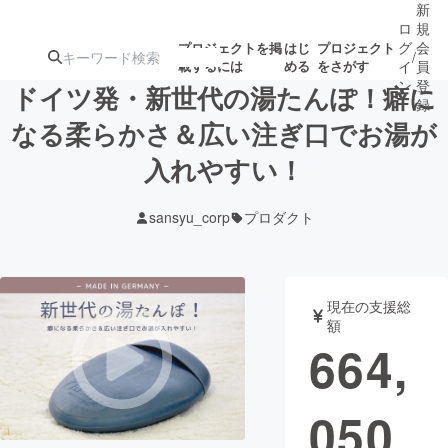
新
ロ
規
グ
会
プロジェクトを掲
はじ
プロジェクト
/
載するには
める
をさがす
イ
員
ン
登
ドイツ発・新世代の湯たんぽ！癖に
録
なる柔らかさ＆広い注ぎ口でお湯が
入れやすい！
人気のプロ
注目のリ
注目の新着プロ
募集終了が近いプ
もうすぐ公開
ジェクト
ターン
ジェクト
ロジェクト
されます
sansyu_corp
プロダクト
アート・写真
音楽
現在の支援総
テクノロジー・ガジェット
ゲーム・サ
額
664,
映像・映画
書籍・雑誌
050
ビジネス・起業
チャレンジ