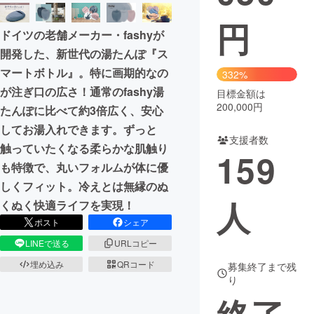
円
まちづくり・地域活性化
ドイツの老舗メーカー・fashyが
開発した、新世代の湯たんぽ『ス
CAMPFIRE for Social Good
CAMPFIRE Creation
マートボトル』。特に画期的なの
332%
CAMPFIREふるさと納税
machi-ya
コミュニティ
が注ぎ口の広さ！通常のfashy湯
目標金額は
200,000円
たんぽに比べて約3倍広く、安心
してお湯入れできます。ずっと
支援者数
触っていたくなる柔らかな肌触り
159
も特徴で、丸いフォルムが体に優
しくフィット。冷えとは無縁のぬ
人
くぬく快適ライフを実現！
ポスト
シェア
LINEで送る
URLコピー
埋め込み
QRコード
募集終了まで残
り