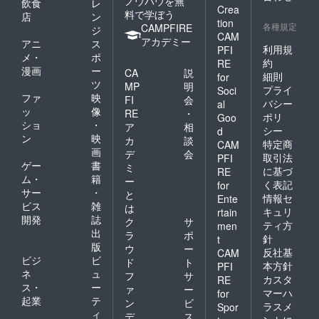
ノウハウを無
飲食
レ
Crea
料で学ぼう
店
ン
tion
各種規定
CAMPFIRE
ジ
CAM
アカデミー
アニ
ス
利用規
PFI
メ・
ポ
約
RE
漫画
ー
CA
説
細則
for
ツ
MP
明
プライ
Soci
ファ
映
FI
会
バシー
al
ッ
像
RE
・
ポリ
Goo
ショ
・
ア
相
シー
d
ン
映
カ
談
特定商
CAM
画
デ
会
取引法
PFI
ゲー
書
ミ
に基づ
RE
ム・
籍
ー
く表記
for
サー
・
と
情報セ
Ente
ビス
雑
は
キュリ
rtain
開発
誌
ク
サ
ティ方
men
出
ラ
ポ
針
t
版
ウ
ー
反社基
CAM
ビジ
ビ
ド
ト
本方針
PFI
ネ
ュ
フ
サ
カスタ
RE
ス・
ー
ァ
ー
マーハ
for
起業
テ
ン
ビ
ラスメ
Spor
ィ
デ
ス