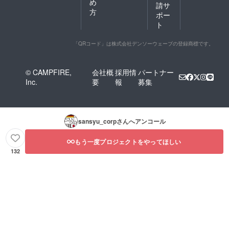
め
請サ
方
ポー
ト
「QRコード」は株式会社デンソーウェーブの登録商標です。
© CAMPFIRE,
会社概
採用情
パートナー
Inc.
要
報
募集
sansyu_corp
さんへアンコール
もう一度プロジェクトをやってほしい
132