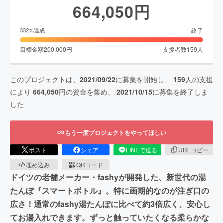
664,050
円
終了
332
%達成
目標金額
200,000
円
支援者数
159
人
このプロジェクトは、
2021/09/22
に募集を開始し、
159
人の支援
により
664,050
円の資金を集め、
2021/10/15
に募集を終了しま
した
もう一度プロジェクトをやってほしい
ポスト
シェア
LINEで送る
URLコピー
埋め込み
QRコード
ドイツの老舗メーカー・fashyが開発した、新世代の湯
たんぽ『スマートボトル』。特に画期的なのが注ぎ口の
広さ！通常のfashy湯たんぽに比べて約3倍広く、安心し
てお湯入れできます。ずっと触っていたくなる柔らかな