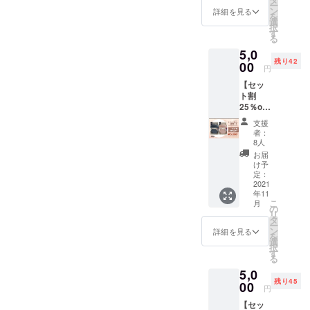
ー
造者の意図や注意事項とし
ン
詳細を見る
お湯の温度に困った際は、
を
選
択
て以下の点もご承知いただ
参考にしていただけますと
す
る
けると嬉しいです。湯たん
幸いです。最後に、「60度
5,0
残り42
00
ぽはお湯を入れて使うの
円
程度のお湯を使用してくだ
【セッ
で、熱湯を入れるとボトル
さい」とお伝えしているの
ト割
25％off
も熱くなり、しばらくは触
は湯たんぽの性能によるも
】fashy
支援
れないような状態になりま
のではありません。スマー
湯たん
者：
ぽ1.8L
8人
す。それを踏まえて、カ
トボトル自体は熱湯を入れ
スマー
お届
トボト
け予
バーを付けて販売したり、
ても壊れたりしません。
ル 2色
定：
セット
2021
取扱説明書で60℃程度のお
（耐熱温度の検査も実施
年11
（ス
こ
月
湯を入れていただくことを
し、100度まで異常はありま
レート
の
リ
ブ
タ
奨励しております。一方で
ー
せん）これは、お湯を入れ
ルー、
ン
詳細を見る
を
ライト
選
fashy湯たんぽには、スマー
る際に誤って手にかかって
択
ローズ
す
る
各1個）
トボトルの他にもカバーを
しまった際などに事故にな
5,0
※税込、
付けずに販売している湯た
残り45
らないようにとの配慮で
送料込
00
円
み
んぽがあります。交換用ボ
メーカー取扱説明書に倣っ
【セッ