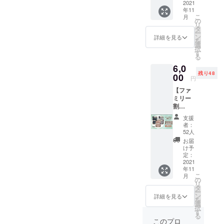
セット
2021
らかい素材でも形が崩れに
年11
（ス
こ
月
レート
の
くくなる一方、カバー無し
リ
ブ
タ
ー
ルー、
で触っても熱くならないよ
ン
詳細を見る
を
ライト
選
択
うに配慮されています。写
グレー
す
る
各1個）
真でお見せできないところ
6,0
※税込、
残り48
送料込
00
が辛いところですが…いず
円
み
【ファ
れにしましても、使ってみ
ミリー
て熱いなと思ったら迷わず
割
40％off
支援
タオルや毛布で包んでくだ
】fashy
者：
湯たん
52人
さいね。しばらくすると温
ぽ1.8L
お届
スマー
度も落ち着いて、カバー無
け予
トボト
定：
しの肌触りを楽しめます♪ご
ル 3色
2021
年11
セット
質問や不明な点がございま
こ
月
（ス
の
リ
レート
タ
したら、プロジェクトペー
ー
ブ
ン
詳細を見る
を
ルー、
ジからお気軽にお問い合わ
選
択
ライト
す
る
せください。時に手元にあ
ロー
このプロ