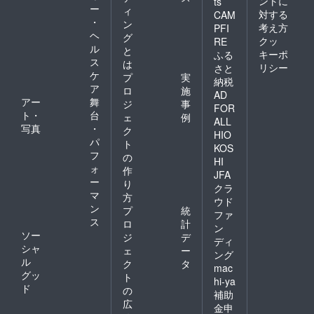
ントに
ts
ー
ィ
対する
CAM
・
ン
考え方
PFI
ヘ
グ
クッ
RE
ル
と
キーポ
ふる
ス
は
リシー
さと
ケ
プ
実
納税
ア
ロ
施
AD
アー
舞
ジ
事
FOR
ト・
台
ェ
例
ALL
写真
・
ク
HIO
パ
ト
KOS
フ
の
HI
ォ
作
JFA
ー
り
クラ
マ
方
ウド
ン
プ
統
ファ
ス
ロ
計
ン
ソー
ジ
デ
ディ
シャ
ェ
ー
ング
ル
ク
タ
mac
グッ
ト
hi-ya
ド
の
補助
広
金申