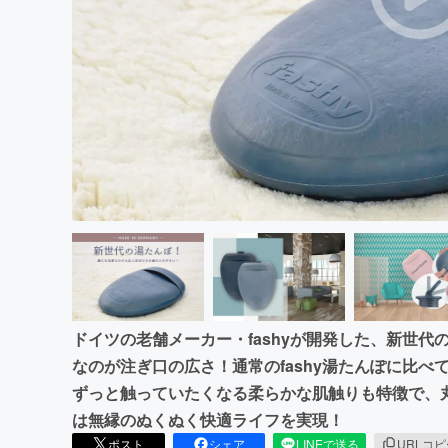
まちづくり・地域活性化
ドイツの老舗メーカー・fashyが開発した、新世
なのが注ぎ口の広さ！通常のfashy湯たんぽに比べ
ずっと触っていたくなる柔らかな肌触りも特徴で、
は無縁のぬくぬく快適ライフを実現！
ポスト
シェア
LINEで送る
URLコ