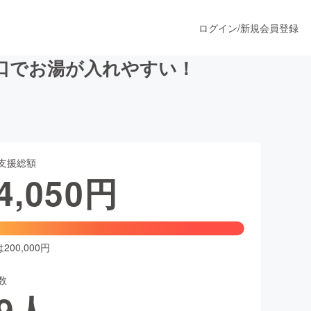
ログイン
/
新規会員登録
口でお湯が入れやすい！
うすぐ公開されます
支援総額
プロダクト
4,050
円
ファッション
スポーツ
00,000円
数
ア
ソーシャルグッド
9
人