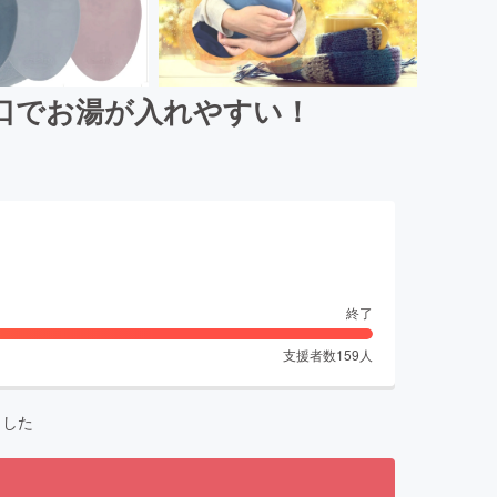
口でお湯が入れやすい！
終了
支援者数
159
人
ました