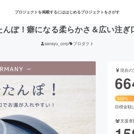
プロジェクトを掲載するには
はじめる
プロジェクトをさがす
たんぽ！癖になる柔らかさ＆広い注ぎ
sansyu_corp
プロダクト
注目のリターン
注目の新着プロジェクト
募集終了が近いプロジェクト
も
現在の
音楽
舞台・パフォーマンス
66
ゲーム・サービス開発
フード・飲食店
332%
書籍・雑誌出版
アニメ・漫画
目標金額は2
支援者
チャレンジ
ビューティー・ヘルスケ
15