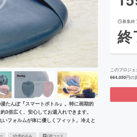
募集終
CAMPFIRE for Social Good
CAMPFIRE Creation
終
CAMPFIREふるさと納税
machi-ya
コミュニティ
このプロジェ
664,050
円の
代の湯たんぽ『スマートボトル』。特に画期的
て約3倍広く、安心してお湯入れできます。
丸いフォルムが体に優しくフィット。冷えと
ピー
埋め込み
QRコード