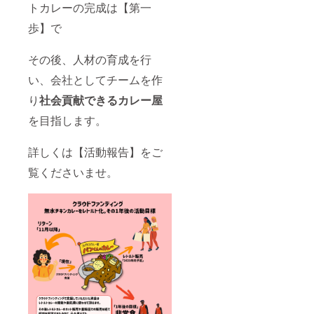
トカレーの完成は【第一
や煮干
しを
歩】で
使って
和の旨
味を感
その後、人材の育成を行
じるカ
レーに
い、会社としてチームを作
仕上げ
ており
り
社会貢献できるカレー屋
スパイ
スは
を目指します。
フェン
ネルや
詳しくは【活動報告】をご
カルダ
モンと
覧くださいませ。
いった
爽やか
な香り
のする
スパイ
スを使
いとて
もバラ
ンスの
良い香
りに仕
上げて
おりま