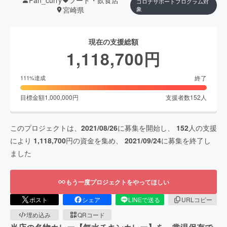
コロナサポートプログラム対
宮崎県
象
現在の支援総額
1,118,700
円
終了
111
%達成
目標金額
1,000,000
円
支援者数
152
人
このプロジェクトは、
2021/08/26
に募集を開始し、
152
人の支援
により
1,118,700
円の資金を集め、
2021/09/24
に募集を終了し
ました
もう一度プロジェクトをやってほしい
ポスト
シェア
LINEで送る
URLコピー
埋め込み
QRコード