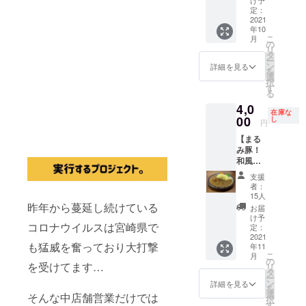
キンカ
すので
け予
水分と
各々の
のお肉
を楽し
ケッ
せてい
定：
レーに
複数回
旨味を
具材を
は柔ら
めま
ト！】
2021
ただき
ミック
に分け
最大限
入れる
かく、
年10
す。 パ
【1年間
ます。
ススパ
てご利
に引き
タイミ
こ
月
焼いた
ンくん
有効】
毎週変
の
イスを
用いた
出し パ
ングな
リ
ときの
の作る
パンく
わる週
タ
混ぜる
だけま
サつか
ど試行
ー
「焼き
名物カ
んのカ
替わり
ン
だけ！
す。 ※
詳細を見る
せるこ
錯誤を
を
縮」が
レーを
レーで
カレー
選
混ぜる
お釣り
となく
重ねる
択
少ない
是非一
使える1
やお好
す
だけで
は出ま
シット
こと１
る
のも特
度ご賞
年間使
きなカ
無水チ
せんの
リした
年・・
徴で
4,0
味くだ
える
レーを
キンカ
でなる
ままお
・ ご来
在庫な
す。 ま
さいま
「フ
00
半年間
し
レーを
べく
肉をほ
円
店され
た、一
せ。 そ
リーパ
フリー
さらに
ピッタ
ぐして
たお客
般豚に
【まる
して無
スチ
パスで
香り豊
リか
作りま
様から
比べ、
み豚！
水チキ
ケッ
ご利用
かにし
オー
す。 玉
「無水
冷蔵・
和風
ンカレ
ト」 単
いただ
てくれ
バーす
ねぎの
チキン
冷凍保
ポーク
と一緒
品カ
けま
ます。
る場合
炒め具
支援
が1番美
存時の
カ
に【無
レー限
す。 ※
名称：
は「チ
者：
合や、
味しい
ドリッ
レー】
水チキ
定とさ
こちら
15人
無水チ
ケット
スパイ
ね〜」
プ（肉
【クラ
ンカ
せてい
昨年から蔓延し続けている
のリ
キンカ
＋現
お届
スの配
「初め
の水
ウド
レー用
ただき
ターン
け予
レー 原
金」で
合、
て食べ
コロナウイルスは宮崎県で
分）の
ファン
のミッ
ます。
定：
は店舗
材料
ご利用
各々の
る味で
出量が
ディン
2021
クスス
毎週変
のみの
名：鶏
くださ
具材を
すごく
も猛威を奮っており大打撃
年11
少なく
グ限
パイ
わる週
ご利用
モモ肉
いませ
入れる
おいし
こ
月
「食味
定】
ス】と
替わり
の
となる
（宮崎
(≧▽≦)
タイミ
を受けてます…
かった
リ
の悪化
【非売
お手紙
カレー
タ
ため遠
県
ングな
です」
ー
や旨み
品】【5
を同封
やお好
ン
方にお
詳細を見る
産）・
ど試行
「予想
を
の流
個セッ
させて
きなカ
選
住まい
トマ
そんな中店舗営業だけでは
錯誤を
以上に
択
出」が
ト】
いただ
レーを1
す
の方は