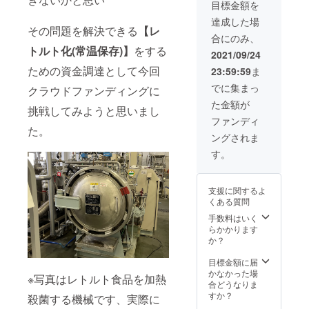
フェヌ
たくさ
させて
目標金額を
ンの
いで
空冷凍
材料
ただけ
グリー
んのお
いただ
「無水
す。 名
にして
名：鶏
ます。
達成した場
ク・ガ
客様か
きま
チキン
その問題を解決できる
【レ
称：宮
お送り
モモ肉
ラムマ
ら喜ば
す。 調
合にのみ、
カ
崎ブラ
させて
（宮崎
サラ・
れ、愛
理して
トルト化(常温保存)】
をする
レー」
ンド
頂きま
県
2021/09/24
ホワイ
される
からす
と 非売
ポーク
す。 実
産）・
トペッ
カレー
ための資金調達として今回
ぐの無
23:59:59
ま
品であ
まるみ
際にお
トマ
パー・
となり
水チキ
りクラ
豚 産
店でも
ト・玉
でに集まっ
ブラッ
クラウドファンディングに
まし
ンカ
ファン
地：宮
使って
ねぎ・
クペッ
た。 そ
レーを
た金額が
限定
崎県 重
る『ま
生姜・
挑戦してみようと思いまし
パー・
んな名
真空
「まる
量：400
るみ
にんに
ファンディ
ブラウ
物の
パック
み豚の
ｇ 保存
豚』で
た。
く・香
ンマス
【無水
にして
ングされま
和風
方法：
すが 週
辛料 内
ター
チキン
「冷
ポーク
冷凍 発
替わり
容量：
す。
ド・ク
カ
凍」に
カ
送方
カレー
200g 保
ロー
レー】
するこ
レー」
法：
でお店
存方
ブ・シ
を真空
とで 味
のセッ
クール
で出す
法：冷
ナモ
冷凍
支援に関するよ
や香り
トです
便 賞味
ことも
凍 添加
ン・パ
パック
くある質問
や食感
(≧▽≦)
期限：
ありお
物：無
プリカ
にして
を「お
【無水
冷凍で
客様か
手数料はいく
し アレ
内容
お届け
店で食
チキン
1ヶ月
ら「臭
らかかります
ル
量：
させて
べる
カ
名称：
みが無
か？
ギー：
15g（5
いただ
味」と
レー】
スパイ
い
鶏肉 名
食分）
きま
ほとん
は家庭
スセッ
ね〜」
目標金額に届
称：無
保存方
す。 調
ど変わ
のカ
ト 原材
「お肉
かなかった場
水チキ
法：直
※写真はレトルト食品を加熱
理して
ること
レーと
料名：
柔らか
合どうなりま
ン用
射日光
からす
なく味
は全く
クミ
い〜」
すか？
ミック
殺菌する機械です、実際に
を避け
ぐの無
わえま
異な
ン・コ
と 好評
ススパ