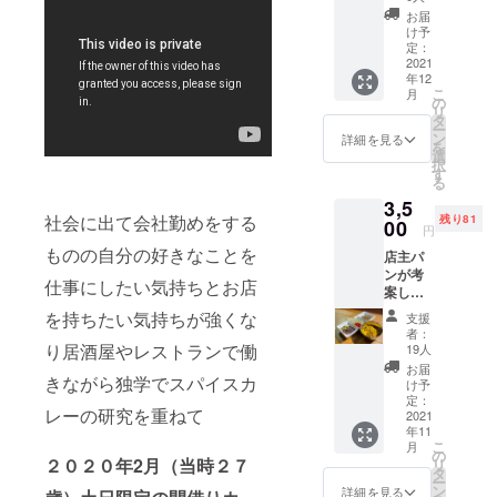
レー屋に一
【協賛
援をさ
お届
者様の
れる際
本化。
け予
お名前
にお電
定：
の掲
2021
話か
年12
現在も間借
載】
メール
こ
月
【③小
どちら
の
りカレー屋
リ
サイ
が希望
タ
としてラン
ー
ズ】 ご
か備考
ン
詳細を見る
を
支援い
チのみの営
欄にご
選
択
ただい
記入く
す
業をしてお
る
た方の
ださい
ります。
3,5
お名前
ませ。
社会に出て会社勤めをする
残り81
を店内
00
お電話
円
メ
をご希
わたくしパ
ものの自分の好きなことを
店主パ
ニュー
望の場
ンが考
ンの詳しい
表の最
合はお
仕事にしたい気持ちとお店
案した
後の
名前と
プロフィー
おうち
ページ
ご連絡
を持ちたい気持ちが強くな
支援
ルや想いな
でも簡
にメ
先をお
者：
単にス
ニュー
どはURLか
り居酒屋やレストランで働
願いい
19人
パイス
表作成
たしま
お届
らブログに
きながら独学でスパイスカ
カレー
から1年
す。
け予
飛んで頂き
を作れ
間記載
定：
レーの研究を重ねて
る【ス
2021
させて
ご一読頂け
年11
パイス
頂きま
ると幸いで
こ
月
＆レシ
す。 企
の
２０２０年2月（当時２７
リ
ピ】と
す。
業名・
タ
ー
お礼の
個人事
ン
詳細を見る