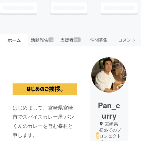
活動報告
支援者
仲間募集
コメント
ホーム
13
99+
Pan_c
はじめまして、宮崎県宮崎
urry
市でスパイスカレー屋 パン
宮崎県
くんのカレーを営む峯村と
初めてのプ
申します。
ロジェクト