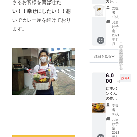
カレー
さるお客様を
喜ばせた
ンくん
シピと
くださ
ロゴT
のカ
スパイ
い。 ※
支援
い！！幸せにしたい！！
想
シャ
レーで
ス」で
ロゴ記
者：
ツ】
使える
スパイ
10人
載のご
いでカレー屋を続けており
【非売
「未来
スライ
希望の
お届
品】
の飲食
フを
け予
場合
ます。
【ロゴ
チケッ
定：
送って
は、プ
ステッ
2021
ト」…
みませ
ロジェ
年11
カー
チケッ
んか？
クト終
こ
月
付】 パ
トはプ
の
レシピ
了後に
リ
ンカ
ロジェ
タ
は手軽
メール
ー
レーオ
クト終
ン
に美味
詳細を見る
にて
を
リジナ
了後に
選
しさを
データ
択
ルロゴT
配送先
す
引き出
のやり
る
シャ
の住所
せる㊙︎
取りを
6,0
ツ！非
に発送
裏技も
させて
残り4
売品で
00
させて
お教え
頂きま
円
す！
頂きま
致しま
す。あ
店主パ
シャツ
す。 ※
す。 な
らかじ
ンくん
は（サ
チケッ
お、レ
め記載
の作る
イズS・
トは
シピは
可能な
カレー
M・L）
1000円
PDFも
データ
支援
で1番人
（色ブ
綴りで
しくは
者：
をご用
気のカ
ラッ
お届け
36人
画像で
意いた
レー
ク・ホ
させて
送らせ
お届
だける
【無水
ワイ
頂きま
け予
ていた
方のみ
チキン
ト）か
定：
すので
だきま
お願い
カ
2021
らお選
複数回
す。 名
いたし
年11