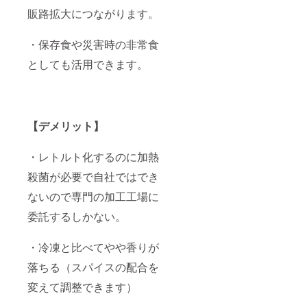
県
て食べ
いただ
バラ肉
す。
販路拡大につながります。
産）・
る味で
きま
（宮崎
トマ
すごく
す。 ※
県
ト・玉
おいし
なお、
産）・
・保存食や災害時の非常食
ねぎ・
かった
レシピ
トマ
生姜・
です」
としても活用できます。
はPDF
ト・玉
にんに
「予想
もしく
ねぎ・
く・香
以上に
は画像
生姜・
辛料 内
シット
をメー
にんに
容量：
リ柔ら
ルにて
く・香
200g 保
かくて
送らせ
辛料・
存方
【デメリット】
感動し
ていた
カツ
法：冷
まし
だきま
オ・煮
凍 添加
た」…
す。
干し・
・レトルト化するのに加熱
物：無
など、
昆布 内
し アレ
たくさ
容量：
殺菌が必要で自社ではでき
ル
んのお
200g 保
ギー：
客様か
存方
ないので専門の加工工場に
鶏肉
ら喜ば
法：冷
委託するしかない。
れ、愛
凍 添加
される
物：無
カレー
し アレ
・冷凍と比べてやや香りが
となり
ル
まし
ギー：
落ちる（スパイスの配合を
た。 ----
豚肉
-----------
変えて調整できます）
-----------
--------