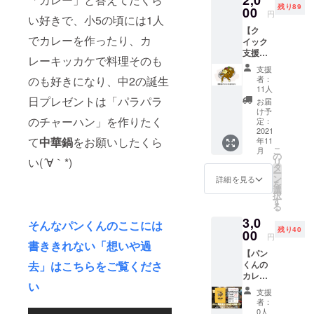
2,0
残り89
でスパイス
00
円
い好きで、小5の頃には1人
カレーの試
【ク
でカレーを作ったり、カ
作を重ね、
イック
支援】
2020年2月に
レーキッカケで料理そのも
シンプ
支援
夢であった
ルに支
のも好きになり、中2の誕生
者：
援だけ
間借りカ
11人
をした
日プレゼントは「パラパラ
お届
レーを土日
い方は
け予
限定でス
のチャーハン」を作りたく
こちら
定：
をお願
2021
タート。当
て
中華鍋
をお願いしたくら
年11
いいた
時は平日に
こ
月
しま
の
い(´∀｀*)
リ
チラシ配り
す。 店
タ
ー
主パン
ン
詳細を見る
の仕事をし
を
より感
選
ながら土日
択
謝の
す
る
メッ
だけのお店
3,0
セージ
そんなパンくんのここには
をしてまし
残り40
をメー
00
円
たが、同年8
ルorお
書ききれない「想いや過
【パン
電話に
月にコロナ
去」はこちらをご覧くださ
くんの
てお伝
禍真っ只中
カレー
えさせ
い
メ
で仕事を退
ていた
支援
ニュー
だきま
者：
職してカ
表】
す。 支
0人