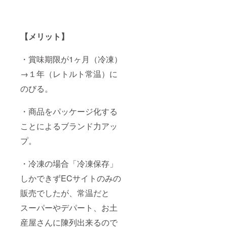
分」茹
水チキ
作りま
ナモ
もバラ
プリカ
でるだ
ンカ
す。 玉
ン・ク
ンスの
内容
け！ お
レー 原
ねぎの
ローブ
良い香
量：
うちで
材料
炒め具
内容
りに仕
30g（1
簡単に
【メリット】
名：鶏
合や、
量：
上げて
0食分）
本格ス
モモ肉
スパイ
16g（４
おりま
保存方
パイス
（宮崎
スの配
人分）
す。 今
法：直
・賞味期限が1ヶ月（冷凍）
カレー
県
合、
保存方
回はそ
射日光
を楽し
産）・
各々の
法：直
んなま
を避け
→１年（レトルト常温）に
めま
トマ
具材を
射日光
るみ豚
て常温
す。 パ
ト・玉
入れる
を避け
の【和
のびる。
保存 添
ンくん
ねぎ・
タイミ
て常温
風ポー
加物：
の作る
生姜・
ングな
保存 添
クカ
無し ア
名物カ
にんに
・商品をパッケージ化する
ど試行
加物：
レー】
レル
レーを
く・香
錯誤を
無し ア
をリ
ギー：
是非一
辛料 内
ことによるブランド力アッ
重ねる
レル
ターン
無し 送
度ご賞
容量：
こと１
ギー：
限定で
料込み
プ。
味くだ
200g 保
年・・
無し 送
お届け
※クラウ
さいま
存方
・ ご来
料込み
いたし
ドファ
せ。 名
法：冷
店され
※クラウ
ます！
ンディ
・冷凍の場合「冷凍保存」
称：無
凍 添加
たお客
ドファ
名称：
ング終
水チキ
物：無
様から
ンディ
まるみ
しかできずECサイトのみの
了後、
ンカ
し アレ
「無水
ング終
豚の和
11月以
レー 原
ル
チキン
販売でしたが、常温だと
了後、
風ポー
降に順
材料
ギー：
が1番美
11月以
クカ
次発送
名：鶏
鶏肉
スーパーやデパート、お土
味しい
降に順
レー 原
させて
モモ肉
ね〜」
次発送
材料
いただ
（宮崎
産屋さんに陳列出来るので
「初め
させて
名：豚
きま