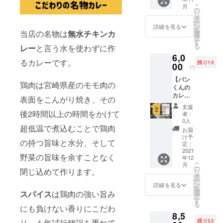
レー】
びくだ
に分け
称：ス
ます。
こ
月
を冷凍
さい。
の
てご利
パイス
リ
パック
※支援時
タ
用いた
セット
ー
「5パッ
に備考
ン
だけま
詳細を見る
原材料
を
ク」と
当店の名物は
無水チキンカ
欄
選
す。 ※
名：ク
択
【無水
フォー
す
お釣り
ミン・
る
レー
と言う水を使わずに作
チキン
ムがご
は出ま
コリア
6,0
カレー
ざいま
せんの
ン
るカレーです。
残り15
用ミッ
00
すの
でなる
ダー・
円
クスス
で、そ
べく
ターメ
【パン
パイ
ちらに
ピッタ
リッ
鶏肉は宮崎県産のモモ肉の
くんの
ス】と
ご希望
リか
ク・カ
カレー
お礼の
の色と
オー
表面をこんがり焼き、その
ルダモ
メ
メッ
サイズ
バーす
ン・
支援
ニュー
セージ
後2時間以上の時間をかけて
を必ず
る場合
者：
フェヌ
表】
をお送
ご入力
0人
は「チ
グリー
【協賛
超低温で煮込むことで鶏肉
りいた
いただ
ケット
お届
ク・ガ
者様の
しま
きます
け予
＋現
ラムマ
の持つ旨味と水分、そして
お名前
す。
定：
ようお
金」で
サラ・
の掲
2021
【無水
願いい
ご利用
ホワイ
野菜の旨味を余すことなく
年12
載】
チキン
たしま
くださ
トペッ
こ
月
【②中
カ
の
す ※送
いませ
閉じ込めて作ります。
パー・
リ
サイ
レー】
タ
料込み
(≧▽≦)
ブラッ
ー
ズ】 ご
は家庭
ン
詳細を見る
クペッ
を
支援い
のカ
選
スパイス
は鶏肉の強い旨み
パー・
択
ただい
レーと
す
ブラウ
る
た方の
にも負けない香りにこだわ
は全く
ンマス
8,5
お名前
異な
ター
残り32
り、１年試行錯誤を重ねて
を店内