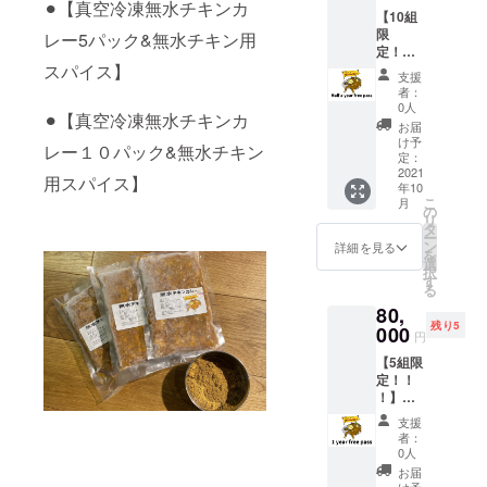
名物カ
ら半年
お送り
時間を
⚫︎【真空冷凍無水チキンカ
す。あ
肉であ
するこ
【10組
レーを
間】 パ
する予
かけて
らかじ
りた
とで 味
限
是非一
ンくん
レー5パック&無水チキン用
定で
ゆっく
め記載
い。」
や香り
定！！
度ご賞
のカ
す。
り煮込
可能な
という
や食感
！】
スパイス】
味くだ
レーで
【無水
むこと
データ
支援
方針の
を「お
【パン
さいま
使える
チキン
で鶏肉
者：
をご用
基、今
店で食
カレー
せ。 そ
「未来
カ
0人
が持つ
意いた
も尚た
⚫︎【真空冷凍無水チキンカ
べる
半年間
して無
の飲食
レー】
水分と
お届
だける
くさん
味」と
フリー
水チキ
チケッ
は家庭
け予
旨味を
方のみ
レー１０パック&無水チキン
のお客
ほとん
パスチ
ンカレ-
ト」…
定：
のカ
最大限
お願い
様に愛
ど変わ
ケッ
2021
と一緒
チケッ
レーと
に引き
用スパイス】
いたし
され続
ること
年10
ト！】
に【無
トはプ
は全く
出し パ
ます。
こ
けてい
月
なく味
【半年
水チキ
ロジェ
の
異な
サつか
リ
ます。
わえま
間有
ンカ
クト終
タ
り、
せるこ
ー
豚肉の
す。 食
効】 パ
レー
了後に
ン
「ルー
詳細を見る
となく
を
特徴は
べ方は
ンくん
ミック
配送先
選
（つま
シット
択
【豚特
とても
のカ
ススパ
の住所
す
り水
リした
る
有の臭
簡単で
レーで
イス】
に発送
分)」が
ままお
みがな
沸騰し
80,
使える1
も同封
させて
無く 鶏
肉をほ
いこ
たお湯
残り5
年間使
000
させて
頂きま
肉を超
ぐして
円
と】 お
で「７
える
いただ
す。 ※
低温で
作りま
子様か
分」茹
【5組限
「フ
きま
チケッ
時間を
す。 玉
らご年
でるだ
定！！
リーパ
す。 使
トは
かけて
ねぎの
配の方
け！ お
！】
スチ
い方は
1000円
ゆっく
炒め具
まで美
うちで
【パン
ケッ
シンプ
綴りで
り煮込
合や、
支援
味しく
簡単に
カレー1
ト」 ※
ルで、
お届け
むこと
者：
スパイ
食べて
本格ス
年間フ
単品カ
温めた
させて
0人
で鶏肉
スの配
頂けま
パイス
リーパ
レー限
無水チ
頂きま
が持つ
お届
合、
す。 そ
カレー
スチ
定とさ