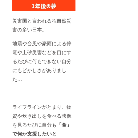
宮崎ブ
ランド
ポーク
まるみ
災害国と言われる程自然災
豚を
使った
害の多い日本。
【和風
ポーク
カ
地震や台風や豪雨による停
レー】
電や土砂災害などを目にす
（店で
はジン
るたびに何もできない自分
ジャー
ポーク
にもどかしさがありまし
で定着
してま
た…
す）を
クラウ
ドファ
ンディ
ング限
ライフラインがとまり、物
定で真
空冷凍
資や炊き出しを食べる映像
にして
お送り
を見るたびに自分も
「食」
させて
頂きま
で何か支援したいと
す。 実