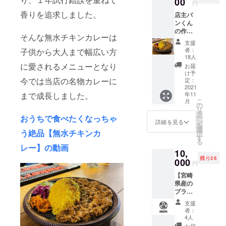
00
り、
円
ド・カ
メ
「ルー
スリメ
香りを追求しました。
店主パ
ニュー
（つま
ティー
ンくん
表の最
り水
・パプ
の作る
後の
分)」が
リカ・
そんな無水チキンカレーは
カレー
ページ
無く 鶏
支援
メース
で1番人
にメ
肉を超
者：
子供から大人まで幅広い方
内容
気のカ
ニュー
低温で
18人
量：
レー
表作成
時間を
に愛されるメニューとなり
お届
16g（４
【無水
から1年
かけて
け予
人分）
チキン
今では当店の名物カレーに
間記載
定：
ゆっく
保存方
カ
2021
させて
り煮込
法：直
年11
まで成長しました。
レー】
頂きま
むこと
射日光
こ
月
を冷凍
す。 企
の
で鶏肉
を避け
リ
パック
業名・
タ
が持つ
て常温
ー
おうちで食べたくなっちゃ
「10
個人事
ン
水分と
詳細を見る
保存 添
を
パッ
業主
選
旨味を
う絶品【無水チキンカ
加物：
択
ク」と
名・個
す
最大限
無し ア
る
オリジ
人名・
に引き
レー】の動画
レル
10,
ナルス
アカウ
出し パ
ギー：
残り26
パイス
000
ント・
サつか
円
無し 送
をお送
ニック
せるこ
料込み
【宮崎
りいた
ネー
となく
※お送り
県産の
しま
ム・仮
シット
したレ
ブラン
す。
名（支
リした
シピの
ドポー
【無水
援した
ままお
支援
権利は
ク】と
チキン
いけど
肉をほ
者：
起案者
【パン
カ
名前を
4人
ぐして
にある
カレー
レー】
出した