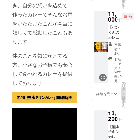
て食べ
択
行日
ランド
す
シット
き、自分の想いを込めて
のやり
る味で
る
（リ
ポーク
リした
取りを
すごく
11,
ターン
作ったカレーでそんなお声
まるみ
ままお
させて
おいし
残り5
お届け
000
豚を飼
肉をほ
頂きま
円
かった
をいただけたことが本当に
日）か
育され
ぐして
す。あ
です」
【パン
ら半年
てる
作りま
らかじ
「予想
嬉しくて感動したこともあ
くんの
間】 パ
【協同
す。 玉
め記載
以上に
カレー
ンくん
ファー
ねぎの
可能な
シット
ります。
メ
のカ
ム】さ
炒め具
データ
支援
リ柔ら
ニュー
レーで
んのコ
合や、
者：
をご用
かくて
表】
使える
ラボと
2人
スパイ
体のことを気にかけてる
意いた
感動し
【協賛
「未来
なりま
スの配
お届
だける
まし
者様の
の飲食
す。 実
け予
方、小さなお子様でも安心
合、
方のみ
た」…
お名前
チケッ
定：
際にパ
各々の
お願い
など、
の掲
2021
して食べれるカレーを提供
ト」…
ンカ
具材を
いたし
たくさ
年12
載】
チケッ
レーで
入れる
ます。
んのお
こ
月
しております。
【①大
トはプ
の
も使っ
タイミ
客様か
リ
サイ
ロジェ
タ
てる宮
ングな
ら喜ば
ー
ズ】 ご
クト終
ン
崎県産
詳細を見る
ど試行
れ、愛
を
支援い
了後に
選
のブラ
錯誤を
される
択
ただい
配送先
す
ンド
重ねる
カレー
る
た方の
の住所
ポーク
こと１
となり
13,
お名前
に発送
を真空
年・・
まし
を店内
200
させて
冷凍状
・ ご来
円
た。 そ
メ
頂きま
態にし
店され
んな名
【無水
ニュー
す。 ※
てスパ
たお客
物の
チキン
表の最
チケッ
イスと
様から
【無水
カレー
後の
トは
レシ
「無水