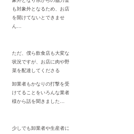
称：ま
るみ豚
も対象外となるため、お店
の和風
を開けてないとできませ
ポーク
カレー
ん…
原材料
名：豚
バラ肉
（宮崎
県
産）・
ただ、僕ら飲食店も大変な
トマ
ト・玉
状況ですが、お店に肉や野
ねぎ・
菜を配達してくださる
生姜・
にんに
く・香
卸業者もかなりの打撃を受
辛料・
カツ
けてることをいろんな業者
オ・煮
干し・
様から話を聞きました…
昆布 内
容量：
200g 保
存方
法：冷
凍 添加
少しでも卸業者や生産者に
物：無