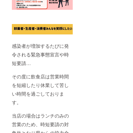
す。 名
称：無
水チキ
ンカ
レー 原
材料
名：鶏
モモ肉
（宮崎
感染者が増加するたびに発
県
産）・
令される緊急事態宣言や時
トマ
ト・玉
短要請…
ねぎ・
生姜・
にんに
その度に飲食店は営業時間
く・香
辛料 内
を短縮したり休業して苦し
容量：
200g 保
い時間を過ごしておりま
存方
す。
法：冷
凍 添加
物：無
当店の場合はランチのみの
し アレ
ル
営業のため、時短要請の対
ギー：
鶏肉 名
象外となり県からの協力金