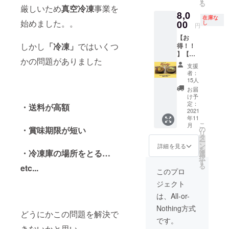
ト・玉
重ねる
シット
る
少ない
【冷凍
きま
年間フ
厳しいため
真空冷凍
事業を
ご注意
ねぎ・
こと１
リ柔ら
8,0
肉にな
発送】
す。 使
リーパ
くださ
生姜・
年・・
在庫な
かくて
りま
クラウ
始めました。。
00
い方は
スでご
し
いま
にんに
円
・ ご来
感動し
す。 ※
ドファ
シンプ
利用い
せ。 ※
く・香
店され
まし
【お
まるみ
ンディ
ルで、
ただけ
クラウ
辛料 内
たお客
た」…
しかし
「冷凍」
ではいくつ
得！！
豚さん
ング限
温めた
ます。
ドファ
容量：
様から
など、
】【無
のロ
定 宮崎
無水チ
※こちら
ンディ
200g 保
「無水
たくさ
かの問題がありました
水チキ
ゴ・
ブラン
キンカ
のリ
ング終
存方
支援
チキン
んのお
ンカ
URL・
ドポー
レーに
ターン
了後す
者：
法：冷
が1番美
客様か
レー＆
紹介文
クまる
ミック
は店舗
15人
ぐにご
凍 添加
味しい
ら喜ば
まるみ
は全て
み豚を
ススパ
のみの
利用い
お届
物：無
ね〜」
れ、愛
豚和風
許可を
使った
イスを
ご利用
け予
ただけ
し アレ
「初め
される
ポーク
得て使
【和風
定：
混ぜる
となる
ます。
・送料が高額
ル
て食べ
カレー
セッ
2021
用して
ポーク
だけ！
ため遠
ギー：
る味で
となり
年11
ト】
おりま
カ
混ぜる
方にお
鶏肉 名
すごく
こ
まし
月
【各5
す。 ※
レー】
の
・賞味期限が短い
だけで
住まい
称：
おいし
リ
た。 そ
パック
まるみ
（店で
タ
無水チ
の方は
ミック
かった
ー
んな名
＝10
豚さん
はジン
ン
キンカ
ご注意
詳細を見る
ススパ
です」
を
物の
パック
・冷凍庫の場所をとる…
の想い
ジャー
選
レーを
くださ
イス 原
「予想
択
【無水
セッ
や特徴
ポーク
す
さらに
いま
材料
以上に
る
チキン
etc...
ト】
は本文
で定着
香り豊
せ。 ※
このプロ
名：ク
シット
カ
【冷凍
のURL
してま
かにし
クラウ
ミン・
リ柔ら
レー】
ジェクト
発送】
よりご
す）を
てくれ
ドファ
コリア
かくて
を真空
【送料
覧にな
クラウ
ます。
ンディ
は、All-or-
ン
感動し
冷凍
込み】
り参考
ドファ
名称：
ング終
ダー・
まし
パック
Nothing方式
当店人
にして
ンディ
無水チ
了後す
どうにかこの問題を解決で
カルダ
た」…
にして
気ナン
いただ
ング限
キンカ
ぐにご
です。
モン・
など、
お届け
バーワ
くと幸
定で真
レー 原
利用い
きないかと思い