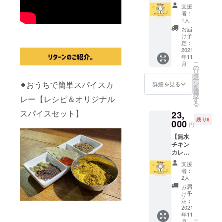
チキン
定期
ページ
1000円
ピ・
チキン
支援
カ
便】
にメ
綴りで
メッ
者：
が1番美
レー】
【サブ
ニュー
お届け
1人
セージ
味しい
を真空
スクリ
表作成
させて
を同封
お届
ね〜」
冷凍
プショ
から1年
頂きま
け予
しお送
「初め
パック
ン】【5
間記載
定：
すので
りいた
て食べ
にして
パック
2021
させて
複数回
しま
る味で
お届け
年11
×3ヶ
頂きま
に分け
す。
すごく
こ
させて
月
月】
す。 企
の
てご利
【まる
おいし
リ
いただ
【送料
業名・
タ
用いた
み豚生
かった
ー
きま
込み】
個人事
⚫︎おうちで簡単スパイスカ
ン
だけま
詳細を見る
産者：
です」
を
す。 調
【冷凍
業主
選
す。 ※
協同
「予想
択
理して
レー【レシピ＆オリジナル
発送】
名・個
す
お釣り
ファー
以上に
る
からす
店主パ
人名・
は出ま
ムさん
シット
ぐの無
スパイスセット】
23,
ンくん
アカウ
せんの
の想
リ柔ら
水チキ
残り8
の作る
000
ント・
でなる
い・ま
円
かくて
ンカ
カレー
ニック
べく
るみ豚
感動し
レーを
【無水
で1番人
ネー
ピッタ
の特
まし
真空
チキン
気のカ
ム・仮
リか
徴】 ま
た」…
パック
カレー
レー
名（支
オー
るみ豚
など、
にして
定期
【無水
援した
バーす
は有限
支援
たくさ
「冷
便】
チキン
いけど
る場合
者：
会社 協
んのお
凍」に
【サブ
カ
名前を
2人
は「チ
同
客様か
するこ
スクリ
レー】
出した
ケット
お届
ファー
ら喜ば
とで 味
プショ
を「5
くない
け予
＋現
ムが生
れ、愛
や香り
ン】
パッ
定：
方な
金」で
産して
される
や食感
【10
2021
ク」を
ど） 自
ご利用
いる宮
カレー
を「お
年11
パック
3ヶ月間
由にお
くださ
崎ブラ
となり
こ
月