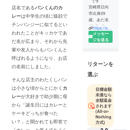
です
宮崎県日向
店名である
パンくんのカ
市出身29
レー
は中学生の頃に猿顔で
歳、あだ名
チンパンジーに似てるとい
がパンく
https://ameblo.jp/pankun1992/entry-12693502000.html
ん。
われたことがキッカケであ
メッセー
現在宮崎市
ジを送る
だ名が広まり、それから先
内で「スパ
輩や友人からもパンくんと
イスカレー
呼ばれるようになり、お店
屋パンくん
リターンを
のカレー」
の名前にしました。
を営んでま
選ぶ
す。
そんな店主のわたくしパン
は小さな頃からとにかく
カ
目標金額
幼少の頃か
未達なら
レー
が大好きで幼少期に母
らカレーが
全額返金
大好きで、
から「誕生日にはカレーと
されます
料理の世界
(All-or-
ケーキどっちが食べた
で基本的な
Nothing
い？」と聞かれても即答で
調理を学び
方式)
ながら独学
「カレー」と答えてたくら