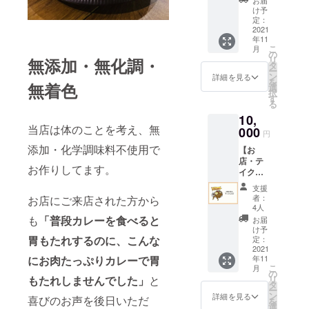
作りま
お届
と致し
のオリ
は家庭
くない
け予
す。 玉
ます。
ジナル
のカ
定：
方な
ねぎの
※クラウ
スパイ
2021
レーと
ど） 自
炒め具
ドファ
年11
ス＆レ
は全く
由にお
合や、
こ
ンディ
月
シピ】
異な
の
選び出
スパイ
リ
無添加・無化調・
ング終
お礼の
り、
タ
来ま
スの配
ー
了後に
メッ
「ルー
ン
す！！
詳細を見る
合、
を
順次発
無着色
セージ
（つま
選
※必ず支
各々の
択
送させ
をお送
り水
す
援の際
具材を
る
ていた
りいた
分)」が
に備考
入れる
だきま
10,
します
無く 鶏
欄にご
タイミ
す。
当店は体のことを考え、無
こちら
000
肉を超
希望の
ングな
円
のリ
低温で
【お名
ど試行
添加・化学調味料不使用で
【お
ターン
時間を
前】を
錯誤を
店・テ
はお店
かけて
ご記入
重ねる
お作りしてます。
イクア
で使う
ゆっく
くださ
こと１
ウトで
お肉を
り煮込
い。 ※
年・・
支援
使え
卸して
むこと
ロゴ記
者：
お店にご来店された方から
・ ご来
る】
いただ
で鶏肉
4人
載のご
店され
【未来
いてる
も
「普段カレーを食べると
が持つ
希望の
お届
たお客
の飲食
【フ
水分と
け予
場合
様から
チケッ
胃もたれするのに、こんな
レッ
定：
旨味を
は、プ
「無水
ト】
2021
シュ
最大限
ロジェ
チキン
にお肉たっぷりカレーで胃
年11
【1000
ミート
に引き
クト終
が1番美
こ
月
円×10
日高】
の
出し パ
了後に
味しい
もたれしませんでした」
と
リ
枚】
さんと
タ
サつか
メール
ね〜」
ー
【有効
そして
ン
せるこ
詳細を見る
にて
喜びのお声を後日いただ
「初め
を
期限 発
宮崎ブ
選
となく
データ