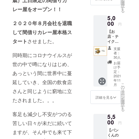
歳）
土日限定の間借りカ
を
メッ
業主
選
択
P.S
セージ
名・個
す
レー屋をオープン！！
る
をお届
人名・
5,0
けさせ
アカウ
プロフィー
ていた
２０２０年８月会社を退職
00
ント・
円
ルの写真は
だきま
ニック
して間借りカレー屋本格ス
【お
す。 よ
ネー
目にモノモ
店・テ
く「家
ム・仮
ライががで
タート
させました。
イクア
でスパ
名（支
ウトで
イスカ
きた時の写
援した
支援
使え
レーを
いけど
者：
真です(//∇//)
同時期にコロナウイルスが
る】
作って
名前を
30人
【未来
みたけ
出した
お届
世の中で噂になりはじめ、
の飲食
どなか
くない
け予
チケッ
なかう
定：
あっという間に世界中に蔓
方な
ト】
2021
まくい
ど） 自
年11
【1000
延していき、全国の飲食店
かな
由にお
こ
月
円×5
い。。
の
選び出
リ
さんと同じように窮地に立
枚】
」と耳
タ
来ま
ー
【有効
にしま
ン
す！！
詳細を見る
たされました。。。
を
期限 発
すが ス
選
※必ず支
択
行日
パイス
す
援の際
る
（リ
カレー
に備考
客足も減少し不安がつのる
5,5
ターン
屋が考
欄にご
お届け
00
える
希望の
苦しい日々が未だに続いて
円
日）か
「おい
【お名
【パン
ら半年
ますが、そん中でも来て下
しく作
前】を
くんの
間】 パ
れるレ
ご記入