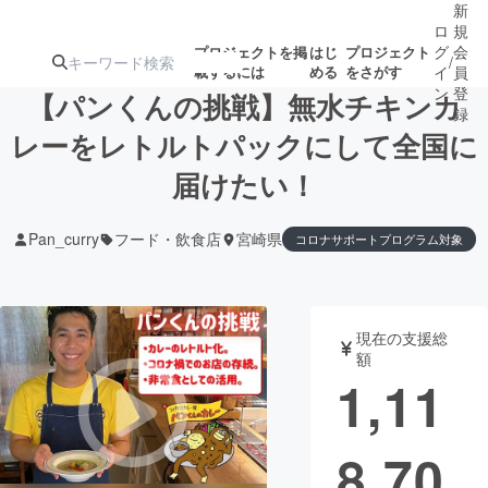
新
ロ
規
グ
会
プロジェクトを掲
はじ
プロジェクト
/
載するには
める
をさがす
イ
員
ン
登
【パンくんの挑戦】無水チキンカ
録
レーをレトルトパックにして全国に
届けたい！
人気のプロ
注目のリ
注目の新着プロ
募集終了が近いプ
もうすぐ公開
ジェクト
ターン
ジェクト
ロジェクト
されます
Pan_curry
フード・飲食店
宮崎県
コロナサポートプログラム対象
アート・写真
音楽
現在の支援総
テクノロジー・ガジェット
ゲーム・サ
額
1,11
映像・映画
書籍・雑誌
8,70
ビジネス・起業
チャレンジ