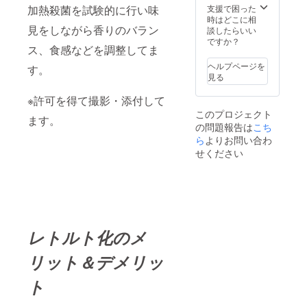
て常温
水チキ
す。 食
り、
リアン
の声を
加熱殺菌を試験的に行い味
支援で困った
イス 原
保存 添
ンカ
べ方は
「ルー
ダー・
よく聞
時はどこに相
材料
加物：
レーを
とても
見をしながら香りのバラン
（つま
ターメ
きま
談したらいい
名：ク
無し ア
真空
簡単で
り水
リッ
す。 そ
ですか？
ミン・
レル
パック
沸騰し
ス、食感などを調整してま
分)」が
ク・カ
して、
コリア
ギー：
にして
たお湯
無く 鶏
ルダモ
カツオ
ン
ヘルプページを
無し 送
す。
「冷
で「７
肉を超
ン・
や煮干
ダー・
見る
料込み
凍」に
分」茹
低温で
フェヌ
しを
カルダ
※クラウ
するこ
でるだ
時間を
グリー
使って
モン・
※許可を得て撮影・添付して
ドファ
とで 味
け！ お
かけて
ク・ガ
和の旨
フェヌ
ンディ
や香り
このプロジェクト
うちで
ゆっく
ラムマ
味を感
ます。
グリー
ング終
や食感
簡単に
の問題報告は
こち
り煮込
サラ・
じるカ
ク・ガ
了後、
を「お
本格ス
むこと
ら
よりお問い合わ
ホワイ
レーに
ラムマ
11月以
店で食
パイス
で鶏肉
トペッ
仕上げ
サラ・
せください
降に順
べる
カレー
が持つ
パー・
ており
ホワイ
次発送
味」と
を楽し
水分と
ブラッ
スパイ
トペッ
させて
ほとん
めま
旨味を
クペッ
スは
パー・
いただ
ど変わ
す。 パ
最大限
パー・
フェン
ブラッ
きま
ること
ンくん
に引き
ブラウ
ネルや
クペッ
す。
なく味
の作る
出し パ
ンマス
カルダ
パー・
わえま
名物カ
サつか
ター
モンと
ブラウ
レトルト化のメ
す。 食
レーを
せるこ
ド・カ
いった
ンマス
べ方は
是非一
となく
スリメ
爽やか
ター
とても
度ご賞
リット＆デメリッ
シット
ティー
な香り
ド・ク
簡単で
味くだ
リした
・パプ
のする
ロー
沸騰し
さいま
ままお
ト
リカ・
スパイ
ブ・シ
たお湯
せ。 名
肉をほ
メー
スを使
ナモ
で「７
称：無
ぐして
ス・シ
いとて
ン・パ