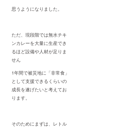
際にお
店でも
思うようになりました。
使って
る『ま
るみ
豚』で
すが 週
ただ、現段階では無水チキ
替わり
カレー
ンカレーを大量に生産でき
でお店
で出す
るほど設備や人材が足りま
ことも
ありお
せん
客様か
ら「臭
みが無
1年間で被災地に「非常食」
い
として支援できるくらいの
ね〜」
「お肉
成長を遂げたいと考えてお
柔らか
い〜」
ります。
と 好評
の声を
よく聞
きま
す。 そ
して、
そのためにまずは、レトル
カツオ