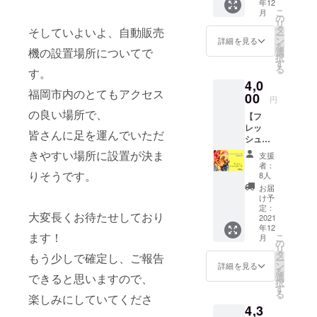
年12
月下
イート
プル
こ
月
旬〜順
ティ
の
（60g）
リ
次発
（４g ×
タ
■フ
そしていよいよ、自動販売
ー
送
８包）×
ン
レッ
詳細を見る
を
賞味期
機の設置場所についてで
２個
選
シュド
択
限：約
・感謝
す
ライフ
る
す。
１年間
のお手
ルー
4,0
●セット
紙 ■赤
ツ
福岡市内のとてもアクセス
内容 ・
00
いス
オーガ
円
カラダ
イート
ニック
の良い場所で、
【フ
が喜ぶ
ティ ル
フルー
レッ
フルー
ビー色
ツを手
皆さんに足を運んでいただ
シュド
ツ野草
でフ
摘みで
ライフ
茶 50g
ルー
きやすい場所に設置が決ま
収穫
支援
ルーツ
× ３袋
ティー
し、 こ
者：
の詰め
りそうです。
・感謝
な甘
8人
だわり
合わせ
のお手
酸っぱ
の製法
お届
300g 】
紙 ルイ
さが人
け予
で乾燥
送料・
ボス
定：
気の
させま
大変長くお待たせしており
消費税
2021
ティー
ハーブ
した。
年12
込み ・
をベー
ティー
食べた
ます！
こ
月
お届け
スにザ
の
です。
ことの
リ
予定12
クロ
タ
ハイビ
もう少しで確定し、ご報告
ない半
ー
月下
シー
ン
スカス
詳細を見る
生食
を
旬 ・
ド、イ
できると思いますので、
選
とロー
感！ 砂
択
賞味期
チジ
す
ズヒッ
糖も漂
る
楽しみにしていてくださ
限：お
ク、キ
プの酸
白剤も
4,3
届け
ウイな
味に加
着色料