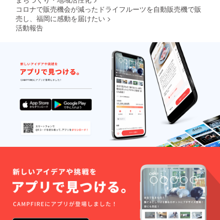
そのま
く場合
ンゴを
ススメ
コロナで販売機会が減ったドライフルーツを自動販売機で販
まオヤ
があり
含む）
です！
ツに、
売し、福岡に感動を届けたい
>
ます。
【デー
オーガ
小さく
ツグラ
活動報告
ニック
カット
ノーラ
フルー
して
（プ
ツを手
ヨーグ
レーン
摘みで
ルトや
ナッ
収穫
シリア
ツ）】
し、 こ
ルと一
・オー
だわり
緒に、
ガニッ
の製法
ダイ
クオー
で乾燥
エット
ツ麦
させま
中、妊
（米国
した。
婦さ
産）／
食べた
ん、産
デーツ
ことの
後のマ
／デー
ない半
マさん
ツシ
生食
にもオ
ロップ
感！ 砂
ススメ
／米油
糖も漂
です。
／アー
白剤も
●原材
モンド
着色料
料 ＊
／くる
も不使
内容は
み／カ
用。 お
変わる
シュ
子さま
場合が
ナッツ
からご
ありま
／ピス
年配の
す。写
タチオ
方ま