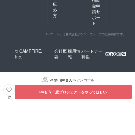
補助
む）
広
金申
め
請サ
方
ポー
ト
「QRコード」は株式会社デンソーウェーブの登録商標です。
© CAMPFIRE,
会社概
採用情
パートナー
Inc.
要
報
募集
Vege_gat
さんへアンコール
もう一度プロジェクトをやってほしい
17