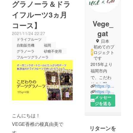
グラノーラ＆ドラ
イフルーツ3ヵ月
Vege_
コース】
gat
2021/11/24 22:27
ドライフルーツ
日本
自動販売機
福岡
初めてのプ
グラノーラ
砂糖不使用
ロジェクト
フルーツグラノーラ
です
2015年より
福岡市内
で、こだわ
りのお野菜
https://peraichi.com/landing_pages/view/vegedry/
や果物、感
https://peraichi.com/landing_pages/view/gat/
動するフ
メッセー
レッシュド
ジを送る
ライフルー
こんにちは！
ツを販売し
ているVEGE
VEGE香椎の榎真由美で
リターンを
香椎と
す。