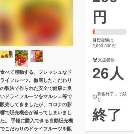
円
まちづくり・地域活性化
CAMPFIRE for Social Good
CAMPFIRE Creation
6%
CAMPFIREふるさと納税
machi-ya
コミュニティ
目標金額は
2,000,000円
支援者数
26
人
食べて感動する、フレッシュなド
ライフルーツ。徹底したこだわり
の製法で作られた安全で健康に良
募集終了まで残
いドライフルーツをマルシェ等で
り
販売してきましたが、コロナの影
終了
響で販売機会が減ってしまいまし
た。 手軽に購入できる自動販売機
でこだわりのドライフルーツを販