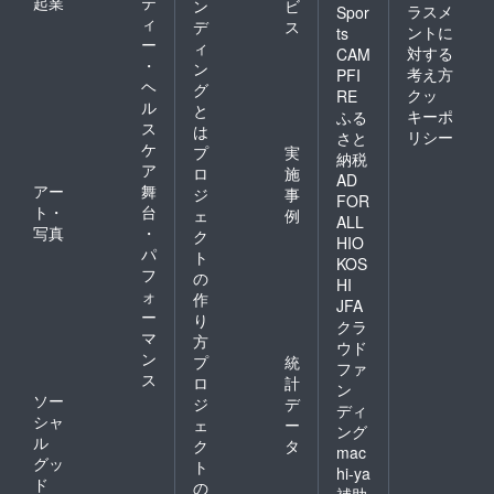
起業
テ
産 イ
ン
ビ
クオー
ラスメ
Spor
ラン
ィ
ツ麦
デ
ス
ントに
ts
産）
（米国
ー
ィ
対する
CAM
産）／
・
ン
考え方
PFI
デーツ
ヘ
グ
クッ
／デー
RE
ル
と
ツシ
キーポ
ふる
ス
ロップ
は
リシー
さと
／米油
ケ
プ
実
納税
／アー
ア
ロ
施
AD
モンド
アー
舞
ジ
事
FOR
／くる
ト・
台
ェ
例
み／カ
ALL
写真
・
ク
シュ
HIO
パ
ナッツ
ト
KOS
／カカ
フ
の
HI
オパウ
ォ
作
JFA
ダー／
ー
り
ピスタ
クラ
マ
方
チオ
ウド
ン
（一部
プ
統
ファ
にアー
ス
ロ
計
ン
モン
ソー
ジ
デ
ディ
ド・く
シャ
ェ
ー
るみ・
ング
ル
ク
タ
カシュ
mac
グッ
ナッツ
ト
hi-ya
を含
ド
の