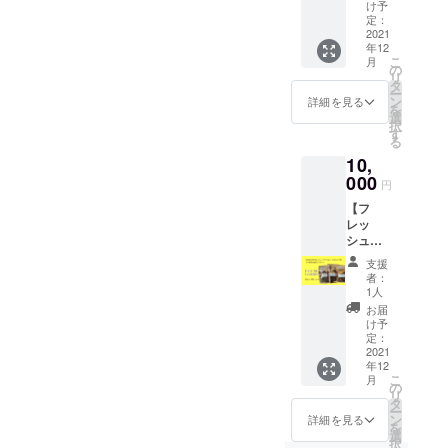
500g 】
ワー
デーツ&
け予
の中で
さい。
ルと一
送料・
１個 ・
定：
無添加
も元
緒に、
消費税
2021
感謝の
ドライ
気、活
ダイ
年12
込み ・
お手紙
フルー
力の源
エット
こ
月
お届け
アメリ
の
ツを入
とも言
中、妊
リ
予定12
カンフ
タ
れた身
われて
婦さ
ー
月下
ラワー
ン
体に優
詳細を見る
いる天
ん、産
を
旬 ・
を製作
選
しいグ
然成分
後のマ
択
賞味期
してい
す
ラノー
の〝L-
マさん
る
限：お
る
ラで
ドー
にもオ
10,
届け
「usagi
す。プ
パ〟を
ススメ
後、約
000
335」で
レーン
豊富に
円
です。
10ヶ月
す。 ワ
orチョ
含んで
●原材
【フ
●セット
イヤー
コ、
いるこ
料 ＊
レッ
内容 ・
で形作
ナッツ
とが近
内容は
シュド
フレッ
りをし
orドラ
年注目
変わる
ライフ
シュド
て、
イフ
されて
支援
場合が
ルーツ
ライフ
ディッ
ルーツ
者：
いま
ありま
100g ×
ルーツ
プ液で
1人
の組み
す。 ・
す。写
3袋を
詰め合
カラー
合わせ
お届
体質や
真はイ
3ヵ月間
わせ
リング
け予
の違う
体調に
メージ
お届け
500g
定：
してお
４種類
よって
です。
】送
2021
オリジ
りま
を、１
お体に
・ぶど
年12
料・消
ナルギ
す。 1
袋ずつ
合わな
こ
う 3種
月
費税込
フト
の
本1本心
のセッ
い場合
リ
類
み ・お
ボック
タ
を込め
トでお
は、ご
ー
（スリ
届け予
スでの
ン
て製作
詳細を見る
届けい
利用を
を
ランカ
定12月
ラッピ
選
させて
たしま
お止め
択
産） ・
下旬〜