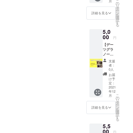
こ
ト／プ
月
限：お
トラッ
の
長期間
1.5g）
ゴー、
リ
ルーン
届け
ピング
タ
保ちま
たっぷ
いちじ
ー
（アメ
後、約
付き* ・
ン
す。 賞
詳細を見る
りで、
く、キ
を
リカ
７ヶ
感謝の
選
味期間
蔗糖0、
ウィ、
択
カル
月 ●
お手紙 *
す
が長い
甘味は
イチ
る
フォル
セット
北海
ので保
砂糖の
ゴ、カ
ニア
5,0
内容 ・
道、沖
存食に
1.25
シュー
産） ・
ムクナ
00
縄、離
も最適
倍、カ
円
ナッ
ぶどう
コー
島の方
です。
ロリー
ツ、ピ
／白い
【デー
ヒー
への発
ぶどう
控えめ
スタチ
ちじく
ツグラ
64g
送はギ
やデー
で安心
オ、く
（イラ
ノーラ
（8g×8
フト
ツやイ
してお
るみ、
ン産）
135g
パッ
ラッピ
チジク
使いい
支援
マカダ
・パイ
４種類
ク） ・
ング無
は、古
者：
ただけ
ミア
ナップ
セット
感謝の
しとな
0人
代より
ます。
ナッ
ル／バ
】送
お手紙
りま
保存食
お届
ＵＡＥ
ツ、
ナナ／
料・消
●原材
す。ご
け予
として
(アラブ
アーモ
ジャッ
費税込
料 ・
定：
了承く
大切に
首長国
ンド ※
クフ
み ・お
2021
ムクナ
ださ
されて
連邦)よ
トッピ
ルーツ
年12
届け予
豆（九
い。 ●
きまし
り、直
ングの
こ
月
（スリ
定12月
州産）
の
原材
た。 ぜ
接輸入
ナッツ
リ
ランカ
下
ムクナ
タ
料 ・
ひ常備
してお
＆フ
ー
産） ・
旬 ・
豆を焙
ン
エリコ
詳細を見る
食にも
りま
ルーツ
を
マヤカ
賞味期
煎し、
選
産デー
どう
す。
は予告
択
カオ
限：お
細かく
す
ツ パレ
ぞ！ 砂
なく変
る
（メキ
届け
粉砕し
スチナ
糖も保
更する
シコ
5,5
後、約
まし
より、
存料も
場合が
産） ・
6ヶ月
00
た。ノ
直輸入
使って
円
ござい