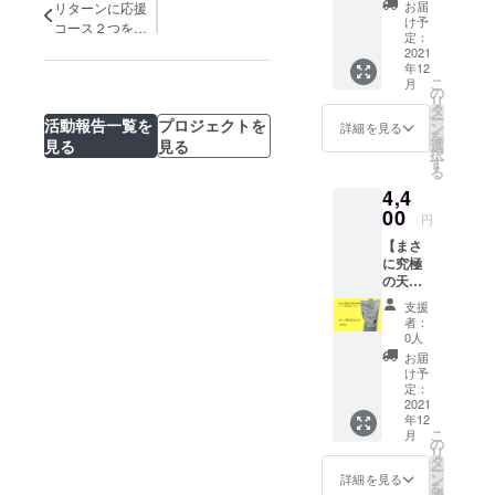
個入り
ング無
ネラ
お届
リターンに応援
ます。
いちじ
個入
ギフ
しとな
け予
ル、フ
お友達
コース２つを追
く 定形
り】税
トラッ
定：
りま
ラボノ
との集
外郵便
加いたしまし
込・送
2021
ピング
す。ご
イド、
まり
にてお
た！
年12
料込み
付き* ・
了承く
葉緑素
や、
届けい
こ
月
・お届
感謝の
の
ださ
などカ
ホッと
たしま
リ
け予定
お手紙 *
タ
い。 ■
ラダが
疲れを
す。
ー
12月下
活動報告一覧を
プロジェクトを
北海
ン
フレッ
詳細を見る
喜ぶ栄
癒した
を
旬、賞
道、沖
選
見る
見る
シュド
養たっ
いひと
択
味期
縄、離
す
ライフ
ぷり！
とき
る
限：お
島の方
ルー
ノンカ
に、幸
4,4
届け
への発
ツ
フェイ
せな
後、冷
00
送はギ
オーガ
ンでお
円
ハーブ
蔵で約
フト
ニック
子様か
の時間
【まさ
30日
ラッピ
フルー
ら妊婦
をお楽
に究極
間 ●
ング無
ツを手
さん、
しみく
の天然
セット
しとな
摘みで
授乳中
ださ
甘味
内容 ・
りま
収穫
の方で
支援
い。
料！
チョコ
す。ご
し、 こ
者：
もお飲
ホット
デーツ
in デー
了承く
0人
だわり
み頂け
ハーブ
シロッ
ツ 10
ださ
の製法
お届
ます。
ティー
プ
個入り
い。 良
け予
で乾燥
また、
を冷や
1,000g
ギフ
定：
質なカ
させま
普段の
して、
】税
2021
トラッ
カオに
した。
生活で
アイス
年12
込・送
ピング
デーツ
食べた
不足し
ハーブ
こ
月
料込み
付き* ・
の
の上品
ことの
がちな
ティー
リ
・お届
感謝の
タ
な甘み
ない半
栄養素
として
ー
け予定
お手紙 *
ン
のみを
詳細を見る
生食
が、バ
も美味
を
12月下
北海