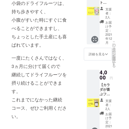
小袋のドライフルーツは、
ト
シュド
メール
ティ
ライフ
にてお
支援
持ち歩きやすく、
２個 】
ルーツ
届けい
者：
送料・
の サン
たしま
2人
小腹がすいた時にすぐに食
消費税
プル
す。
お届
込み ハ
（60g）
け予
べることができますし、
イビス
をお届
定：
カスや
2021
けいた
ちょっとした手土産にも喜
年12
ローズ
しま
こ
月
ヒップ
ばれています。
す。 ・
の
リ
がたっ
お届け
タ
ー
ぷり
予定12
ン
詳細を見る
を
一度にたくさんではなく、
入った
月下旬
選
択
美容に
・賞味
す
3ヵ月に分けて届くので
る
嬉しい
期限：
4,0
ハーブ
お届け
継続してドライフルーツを
ティ ・
00
後、約
円
お届け
10ヶ月
摂り続けることができま
【カラ
予定12
●セット
ダが喜
月下
す。
内容 ・
ぶフ
旬、賞
感謝の
ルーツ
これまでになかった継続
味期
お手紙
支援
野草茶
限：
・フ
者：
コース、ぜひご利用くださ
3袋セッ
2022年
レッ
2人
ト】送
6月 ●
シュド
お届
い。
料・消
セット
ライフ
け予
費税込
内容 ・
定：
ルーツ
み ・12
2021
赤いス
のサン