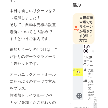
コロナ禍で
選ぶ
企業同士の
本日は新しいリターンを２
繋がり、助
つ追加しました！
目標金額
け合いの必
未達でも
要性を実感
そして、自動販売機の設置
リターン
し、オンラ
が届きま
場所についても大詰めで
インコミュ
す
(All-in
す！というご案内です。
ニティを立
方式)
ち上げた、
1,0
追加リターンの1つ目は、こ
ビジネスコ
00
円
ミュニティ
だわりのデーツグラノーラ
＼応援
GATのコラ
コース
４袋セットです。
①／ 【
ボ事業で
お礼の
支援
す。
メッ
オーガニックオートミール
者：
セー
1人
ジ】 感
にたっぷりのデーツで甘み
お届
謝の気
け予
をプラス。
持ち込
定：
めた
2021
無添加ドライフルーツや
年12
メッ
こ
月
セージ
の
ナッツを加えたこだわりの
リ
を、
タ
ー
メール
ン
詳細を見る