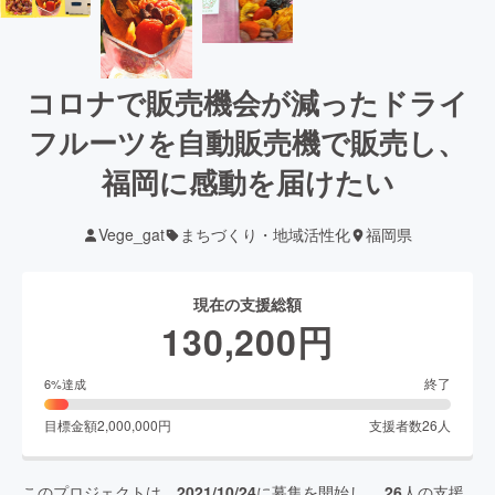
コロナで販売機会が減ったドライ
フルーツを自動販売機で販売し、
福岡に感動を届けたい
Vege_gat
まちづくり・地域活性化
福岡県
現在の支援総額
130,200
円
終了
6
%達成
目標金額
2,000,000
円
支援者数
26
人
このプロジェクトは、
2021/10/24
に募集を開始し、
26
人の支援