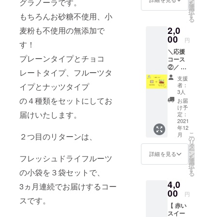
グラノーラです。
を
にてお
選
択
届けい
もちろんお砂糖不使用、小
す
る
たしま
2,0
麦粉も不使用の無添加で
す。 支
援のみ
00
円
す！
のリ
＼応援
ターン
プレーンタイプとチョコ
コース
も欲し
②／ 【
いとい
レートタイプ、フルーツタ
お礼の
う有り
支援
お手
難いお
イプとナッツタイプ
者：
紙
声によ
3人
＋ フ
り こち
の４種類をセットにしてお
お届
レッ
らのリ
け予
届けいたします。
シュド
ターン
定：
ライフ
2021
を追加
年12
ルーツ
させて
こ
月
２つ目のリターンは、
のサン
いただ
の
リ
プル】
きまし
タ
ー
送料・
た。 ・
ン
詳細を見る
フレッシュドライフルーツ
を
消費税
お届け
選
択
込み 感
予定12
す
の小袋を３袋セットで、
る
謝のお
月下旬
4,0
手紙
●セット
3ヵ月連続でお届けするコー
と、こ
00
内容 ・
円
だわり
スです。
感謝の
【 赤い
のフ
メッ
スイー
レッ
セージ