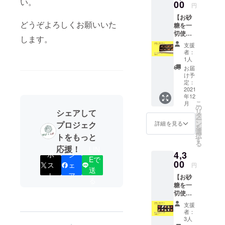
い。
後、約
00
どの砂
え、
も不使
円
10ヶ月
糖を
アップ
用。 ま
【お砂
●セット
使って
ルのフ
ずは少
どうぞよろしくお願いいた
糖を一
内容 ・
いない
ルー
し試し
切使わ
フレッ
ドライ
ティー
てみた
します。
ない
シュド
フルー
な味わ
い！と
支援
デーツ
ライフ
ツに、
いとス
者：
いう方
チョ
ルーツ
野草(桑
1人
テビア
へ少量
コ 8個
詰め合
の葉・
の甘さ
お届
のサン
入り】
わせ
スギ
け予
が心と
プルが
税込・
300g
定：
ナ・ド
体に元
できま
送料込
2021
オリジ
クダ
気や優
した。
年12
み ・お
ナルギ
ミ・柿
しさを
フレッ
こ
月
届け予
フト
の
の葉)を
与えて
シュド
リ
シェアして
定12月
ボック
タ
組み合
くれま
ライフ
ー
下旬、
スでの
ン
プロジェク
わせた
詳細を見る
す。 砂
ルーツ
を
賞味期
ラッピ
選
自然の
糖は一
をぜひ
択
トをもっと
限：お
ング付*
す
甘みと
切使用
ご賞味
る
届け
・感謝
応援！
ローズ
してい
LIN
くださ
4,3
後、冷
ポ
シ
のお手
の香り
ません
い。 ●
Eで
蔵で約
00
紙 *北海
が優雅
ス
ェ
ので糖
円
原材
送
30日
道、沖
なとっ
質が気
料 ・
ト
ア
【お砂
間 ●
縄、離
ても美
る
になる
ぶど
糖を一
セット
島の方
味しい
方にも
う ・
切使わ
内容 ・
への発
お茶で
安心し
マン
ない
デーツ
送はギ
す。 ビ
てお楽
支援
ゴー
チョコ
チョ
フト
タミ
者：
しみい
・デー
in デー
コ ８
ラッピ
3人
ン、ミ
ただけ
ツ ・
ツ 10