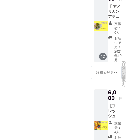
ゴール
・レ
ンカ
のデー
いな
ます。
ドキウ
【 アメ
ター
フェイ
ツ。 死
い、無
イ
リカン
パック
ンなの
海の
添加の
（ニュ
フラ
でお届
で安心
畔、エ
フレッ
ージー
ワー 】
けしま
です♪
リコの
シュド
支援
ランド
消費税
す ●
ドリッ
農場で
者：
ライフ
産） ・
込・送
セット
プコー
0人
丹精込
ルーツ
マン
料込
内容 ・
ヒーと
めて作
お届
は お子
ゴー
＊ 一部
デーツ
同じ要
け予
られ
さまか
（アフ
地域を
グラ
定：
領でお
た、気
らご年
リカ
除く 透
2021
ノーラ
飲みい
品あふ
配の方
年12
産） ・
き通っ
４種類
ただけ
れる、
まで、
こ
月
デーツ
た美し
セッ
の
ます。
芳醇な
幅広い
リ
（アメ
い花束
ト
タ
ジャッ
美味し
年代の
ー
リカ
は、プ
135g ×
ン
クと豆
詳細を見る
さの
方に喜
を
産
レゼン
4袋 ・
選
の木の
デーツ
んで頂
択
UAE
トとし
感謝の
す
モデル
です。
いてお
る
産 イ
ても人
お手紙
となっ
ひと口
りま
6,0
ラン
気で
■デーツ
たムク
食べた
す。 そ
産）
す。 ・
00
グラ
ナ豆に
ら、も
円
のまま
お届け
ノーラ
は様々
う虜！
オヤツ
【フ
予定12
オーガ
な栄養
忘れら
に、小
レッ
月下旬
ニック
素がバ
れな
さく
シュド
●セット
オート
ランス
い、美
カット
ライフ
内容 ・
ミール
よく含
味の極
支援
して
ルーツ
アメリ
に、
まれて
者：
みをぜ
ヨーグ
の詰め
カンフ
たっぷ
4人
いま
ひご賞
ルトや
合わせ
ラ
りの
す。 そ
お届
味くだ
シリア