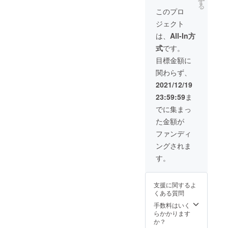
ング付*
す
いただ
す。 小
くださ
る
マン
月に１
・感謝
きまし
このプロ
麦粉、
い。 ・
ゴー
度３
のお手
た。 透
お砂糖
薬を服
（スリ
ジェクト
回 ・
紙 *北海
明感の
は使っ
用中の
ランカ
賞味期
道、沖
美しい
は、
All-In方
ていま
方、通
産） ・
限：お
縄、離
花束
せん。
院中の
デー
式
です。
届け
島の方
は、プ
そのま
方は、
ツ
後、約
への発
レゼン
目標金額に
ま食べ
お医者
（イラ
6ヶ月 ●
送はギ
トやイ
ても、
様とご
ン産）
関わらず、
セット
フト
ンテリ
ヨーグ
相談く
・イチ
内容 ・
ラッピ
アとし
2021/12/19
ルトや
ださ
ジク
フレッ
ング無
て最適
牛乳に
い。 レ
（イラ
23:59:59
ま
シュド
しとな
です！
入れて
ター
ン産）
ライフ
りま
＊下記
でに集まっ
も美味
パック
＊レ
ルーツ
す。ご
地域の
しく召
にてお
ター
た金額が
詰め合
了承く
方は、
し上
届けい
パック
わせ
ださ
別途送
ファンディ
がって
たしま
にてお
100g ×
い。 ■
料が必
いただ
す。
届けい
ングされま
3袋 × ３
フレッ
要とな
けま
たしま
回 ・感
シュド
りま
す。
す。 ●
す。
謝のお
ライフ
す。
原材
手紙 ・
ルー
上乗せ
料
レター
ツ
で支援
【デー
支援に関するよ
パック
オーガ
する形
ツグラ
くある質問
にてお
ニック
にて、
ノーラ
届けし
フルー
手数料はいく
追加送
（プ
ます ■
ツを手
らかかります
料のお
レーン
フレッ
摘みで
か？
支払い
フルー
シュド