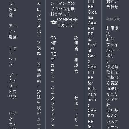
ジャッ
PFI
お問い
じく／
ンディングの
ド・
ャ
●原材
クフ
RE
合わせ
カカオ
ノウハウを無
飲食
レ
料 ＊
ルーツ
パウ
Crea
料で学ぼう
内容は
（スリ
店
ン
ダー／
tion
変わる
各種規定
ランカ
CAMPFIRE
ジ
パイ
CAM
場合が
産） ・
アカデミー
ン／
アニ
ス
ありま
利用規
PFI
マヤカ
バナナ
メ・
ポ
す。 ・
カオ
約
RE
／りん
漫画
ー
ぶどう
CA
説
（メキ
ご／
細則
for
３種類
ツ
シコ
MP
明
レーズ
プライ
Soci
／マン
産） ・
ファ
映
ン／グ
FI
会
バシー
al
ゴー／
ゴール
レープ
ッ
像
RE
・
ポリ
バナナ
Goo
ドキウ
フルー
ショ
・
ア
相
／アプ
イ
シー
d
ツ／キ
ン
映
リコッ
カ
談
（ニュ
特定商
ウイ
CAM
ト／
画
ージー
デ
会
（一部
取引法
PFI
デーツ
ランド
ゲー
書
にバナ
ミ
に基づ
RE
（イラ
産） ・
ナ・リ
ム・
籍
ー
く表記
for
ン・ス
マン
ンゴを
サー
・
と
リラン
情報セ
ゴー
Ente
含む）
ビス
雑
は
カ・ト
（アフ
キュリ
rtain
【デー
開発
誌
ルコ
リカ
ク
サ
ツグラ
ティ方
men
産） 無
産） ・
出
ラ
ポ
ノーラ
針
t
添加
デーツ
版
（チョ
ウ
ー
反社基
CAM
（アメ
コナッ
ビジ
ビ
ド
ト
本方針
PFI
リカ
ツ）】
ネ
ュ
フ
サ
産
カスタ
RE
・オー
ス・
ー
ァ
ー
UAE
ガニッ
マーハ
for