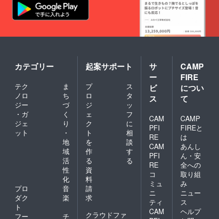
真はイ
（一部
で、幅
メージ
にアー
広い年
です。
モン
代の方
・桃／
ド・く
に喜ん
ネクタ
るみ・
で頂い
リン／
カシュ
ており
黒いち
ナッツ
ます。
じく／
を含
そのま
洋ナシ
カテゴリー
起案サポート
サ
CAMP
む）
まオヤ
／アプ
【デー
ー
FIRE
ツに、
リコッ
ツグラ
テク
ま
プ
ス
小さく
ビ
につい
ト／プ
ノーラ
カット
ルーン
ノロ
ち
ロ
タ
（チョ
ス
て
して
（アメ
ジー
づ
ジ
ッ
コフ
ヨーグ
リカ
ルー
・ガ
く
ェ
フ
ルトや
CAM
CAMP
カル
ツ）】
ジェ
り
ク
に
シリア
フォル
PFI
FIREと
・オー
ット
・
ト
相
ルと一
ニア
ガニッ
RE
は
緒に、
地
を
談
産） ・
クオー
CAM
あんし
ダイ
ぶどう
域
作
す
ツ麦
PFI
ん・安
エット
／白い
（米国
活
る
る
中、妊
RE
全への
ちじく
産）／
性
資
婦さ
（イラ
コ
取り組
デーツ
化
料
ん、産
ン産）
／デー
ミュ
み
後のマ
プロ
音
請
・パイ
ツシ
ニ
ニュー
マさん
ナップ
ダク
楽
求
ロップ
ティ
ス
にもオ
ル／バ
／米油
ト
CAM
ヘルプ
ススメ
ナナ／
／いち
クラウドファ
フー
チ
です。