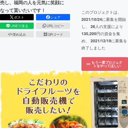
売し、福岡の人を元気に笑顔に
なって貰いたいです！
このプロジェクトは、
ポスト
シェア
2021/10/24
に募集を開始
LINEで送る
URLコピー
し、
26
人の支援により
130,200
円の資金を集
埋め込み
QRコード
め、
2021/12/19
に募集を
終了しました
もう一度プロジェク
トをやってほしい