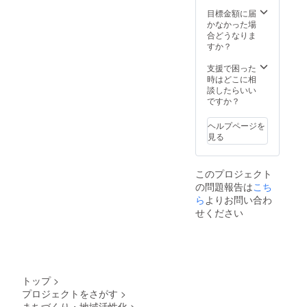
収穫
をお願
ツ）】
ライフ
し、 こ
目標金額に届
いいた
・オー
ルー
だわり
かなかった場
しま
ガニッ
ツ
の製法
合どうなりま
す。 ・
クオー
オーガ
で乾燥
すか？
北海
ツ麦
ニック
させま
道 ＋
（米国
フルー
した。
支援で困った
500円
産）／
ツを
食べた
時はどこに相
・離
デーツ
100g入
ことの
談したらいい
島
／デー
りの小
ない半
ですか？
＋500円
ツシ
袋にし
生食
・沖
ロップ
まし
感！ 砂
縄
／米油
ヘルプページを
た。 ３
糖も漂
＋300円
／いち
見る
袋が3ヵ
白剤も
対象の
じく／
月間届
着色料
方でこ
パイ
くの
も不使
ちらの
ン／
このプロジェクト
で、体
用。 お
「追加
バナナ
の問題報告は
こち
に優し
子さま
送料」
／りん
いおや
ら
よりお問い合わ
からご
をお支
ご／
つを摂
年配の
払いい
せください
レーズ
り続け
方ま
ただい
ン／グ
ること
で、幅
ていな
レープ
ができ
広い年
い場
フルー
ます。
代の方
合、
ツ／キ
また、
に喜ん
キャン
ウイ
ちょっ
で頂い
セルと
（一部
トップ
>
とした
ており
させて
にバナ
プロジェクトをさがす
>
手土産
ます。
いただ
ナ・リ
まちづくり・地域活性化
>
にもオ