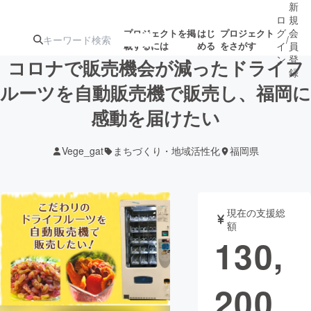
新
ロ
規
グ
会
プロジェクトを掲
はじ
プロジェクト
/
載するには
める
をさがす
イ
員
ン
登
コロナで販売機会が減ったドライフ
録
ルーツを自動販売機で販売し、福岡に
感動を届けたい
人気のプロ
注目のリ
注目の新着プロ
募集終了が近いプ
もうすぐ公開
ジェクト
ターン
ジェクト
ロジェクト
されます
Vege_gat
まちづくり・地域活性化
福岡県
アート・写真
音楽
現在の支援総
テクノロジー・ガジェット
ゲーム・サ
額
130,
映像・映画
書籍・雑誌
200
ビジネス・起業
チャレンジ