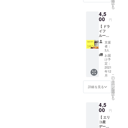
選
加えて
感！ 砂
ランス
しくお
択
旬、賞
道、沖
す
作った
糖も漂
良く豊
召し上
る
味期
縄、離
本物の
白剤も
富に含
がりい
4,5
限：約
島の方
チョコ
着色料
まれて
ただけ
１年 ●
00
への発
レート
も不使
円
いま
ます。
セット
送はギ
です。
用。 お
す。 毎
●原材
【 ドラ
内容 ・
フト
●原材
子さま
日の生
料
イフ
デーツ
ラッピ
料 良
からご
活習慣
アップ
ルーツ
シロッ
ング無
質なカ
年配の
にカラ
ル（ト
の窒素
プ
しとな
カオに
方ま
支援
ダが喜
ル
缶詰 】
1,000g
りま
デーツ
者：
で、幅
ぶフ
コ）、
送料・
ギフ
す。ご
3人
の上品
広い年
ルーツ
ハイビ
消費税
トラッ
了承く
な甘み
お届
代の方
野草茶
スカ
込み ・
ピング
ださ
け予
を加え
に喜ん
を飲ん
ス、
お届け
付き* ・
定：
い。 お
て作っ
で頂い
でみま
ローズ
予定12
2021
感謝の
砂糖を
た本物
ており
せん
ヒッ
年12
月下
お手紙 *
一切使
のチョ
ます。
か？ レ
こ
プ、 ス
月
旬、賞
北海
の
わない
コレー
そのま
ター
リ
テビ
味期
道、沖
タ
デーツ
ト。 4
まオヤ
パック
ー
ア、キ
限
縄、離
ン
チョコ
詳細を見る
種類(各
ツに、
にてお
を
ンモク
2026年
島の方
選
をデー
2個入)
小さく
届けし
択
セイ、
11月 ●
への発
す
ツにか
の味を
カット
ます。
る
ヒース
セット
送はギ
け、 ド
お楽し
して
レター
4,5
内容 ・
フト
ライフ
みくだ
ヨーグ
パック
ドライ
00
ラッピ
ルーツ
さい。
円
ルトや
にてお
フルー
ング無
やナッ
No.1：
シリア
届けい
【 エリ
ツの窒
しとな
ツを
カカオ
ルと一
たしま
コ産
素缶詰
りま
トッピ
75％超
緒に、
す。
デー
150g ×
す。ご
ング！