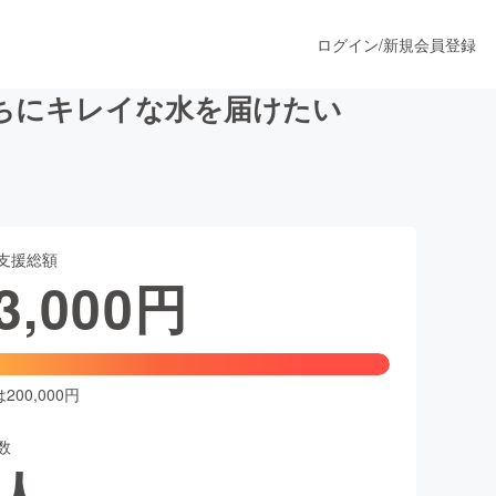
ログイン
/
新規会員登録
ちにキレイな水を届けたい
うすぐ公開されます
支援総額
プロダクト
3,000
円
ファッション
スポーツ
00,000円
数
ア
ソーシャルグッド
人