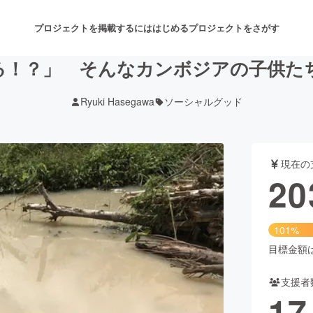
プロジェクトを掲載するには
はじめる
プロジェクトをさがす
る！？」 そんなカンボジアの子供た
Ryuki Hasegawa
ソーシャルグッド
注目のリターン
注目の新着プロジェクト
募集終了が近いプロジェクト
も
現在の
音楽
舞台・パフォーマンス
20
ゲーム・サービス開発
フード・飲食店
101%
書籍・雑誌出版
アニメ・漫画
目標金額は2
支援者
チャレンジ
ビューティー・ヘルスケ
17