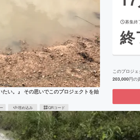
募集終
CAMPFIRE for Social Good
CAMPFIRE Creation
終
CAMPFIREふるさと納税
machi-ya
コミュニティ
このプロジェ
203,000
円の
いたい。』 その思いでこのプロジェクトを始
ピー
埋め込み
QRコード