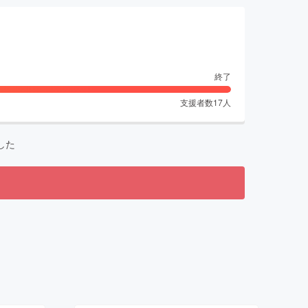
終了
支援者数
17
人
した