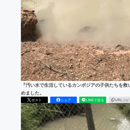
まちづくり・地域活性化
『汚い水で生活しているカンボジアの子供たちを救
めました。
ポスト
シェア
LINEで送る
URLコ