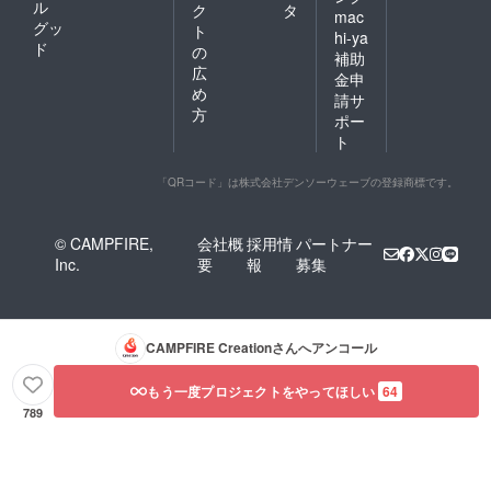
ル
ク
タ
mac
グッ
ト
hi-ya
ド
の
補助
広
金申
め
請サ
方
ポー
ト
「QRコード」は株式会社デンソーウェーブの登録商標です。
© CAMPFIRE,
会社概
採用情
パートナー
Inc.
要
報
募集
CAMPFIRE Creation
さんへアンコール
もう一度プロジェクトをやってほしい
64
789