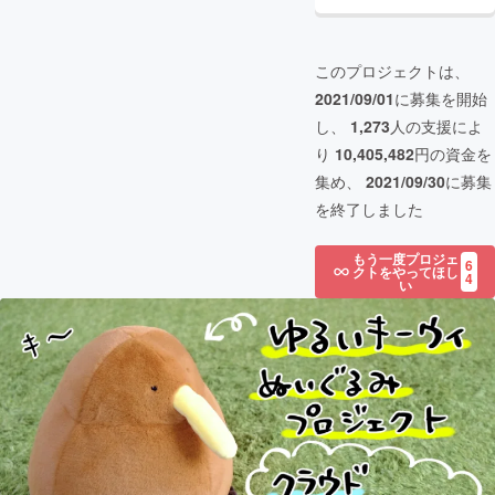
このプロジェクトは、
2021/09/01
に募集を開始
し、
1,273
人の支援によ
り
10,405,482
円の資金を
集め、
2021/09/30
に募集
を終了しました
もう一度プロジェ
6
クトをやってほし
4
い