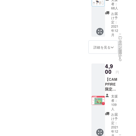
作が決定いたしました！
ン
グ期間が終わってから入手
案内
者：
キュー
68人
CAMPFIRE限定のゆるい
営業時間：
いただくことはできません
レ
お届
平日 10:00〜
ター
キーウィ キャンバスアート
け予
ので、終了までにもれなく
②ポス
定：
18:00 (土日
です！F3サイズ（横
トカー
2021
多くの方に本プロジェクト
祝、年末年
年12
ド ③ス
272mm×縦220mm）と飾り
こ
月
テッ
をご覧いただき、支援の輪
始除く)
の
リ
カー ④
タ
やすい大きさで、インテリ
※お問い合わ
ー
を広げていきたいと思って
マル
ン
詳細を見る
を
せから3営業
シェ
アにもぴったりなアイテム
選
おります。最後までどうぞ
択
バッグ
す
日以内にご
る
となっております。こちら
画像は
宜しくお願い致します！
返信させて
4,9
イメー
は単品のリターン品となっ
いただきま
ジで
00
円
す。 消
す。
ておりますので、既に他の
【CAM
費税と
※ ご質問に
PFIRE
送料を
プランをご支援いただいた
限定！
含んだ
よってはお
プロ
方にも追加で入手いただき
金額で
支援
応えできか
ジェク
す。
者：
やすいプランとなっており
ねる場合も
ト達成
109
記念】
人
ございま
ます！画像はイメージで
ゆるい
お届
す。
キー
け予
す。今回のプロジェクトで
ウィ
定：
2021
キャン
しか手に入らないアイテム
◾️ プライバ
年12
バス
こ
月