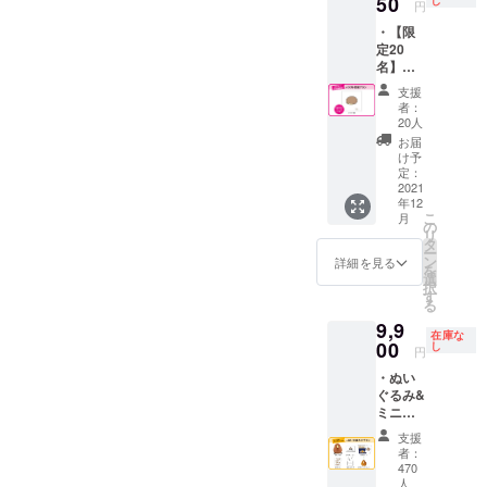
50
イメー
し
円
ジで
・【限
す。 消
定20
費税と
名】イ
送料を
ラスト
含んだ
支援
原画 こ
金額で
者：
ちらは
す。
20人
単品の
お届
リター
け予
ンで
定：
す。 画
2021
年12
像はイ
こ
月
メージ
の
リ
です。
タ
ー
消費税
ン
詳細を見る
を
と送料
選
択
を含ん
す
る
だ金額
9,9
です。
在庫な
00
し
円
・ぬい
ぐるみ&
ミニマ
スコッ
支援
ト付
者：
き！一
470
緒にお
人