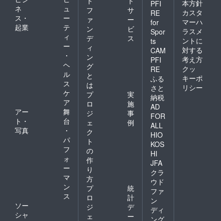
ド
ト
本方針
PFI
ネ
ュ
フ
サ
カスタ
RE
ス・
ー
ァ
ー
マーハ
for
起業
テ
ン
ビ
ラスメ
Spor
ィ
デ
ス
ントに
ts
ー
ィ
対する
CAM
・
ン
考え方
PFI
ヘ
グ
クッ
RE
ル
と
キーポ
ふる
ス
は
リシー
さと
ケ
プ
実
納税
ア
ロ
施
AD
アー
舞
ジ
事
FOR
ト・
台
ェ
例
ALL
写真
・
ク
HIO
パ
ト
KOS
フ
の
HI
ォ
作
JFA
ー
り
クラ
マ
方
ウド
ン
プ
統
ファ
ス
ロ
計
ン
ソー
ジ
デ
ディ
シャ
ェ
ー
ング