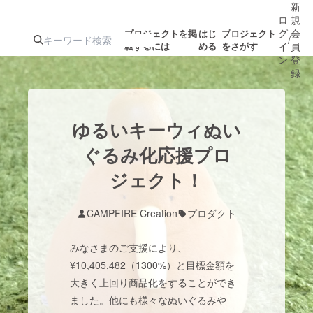
新
ロ
規
グ
会
プロジェクトを掲
はじ
プロジェクト
/
載するには
める
をさがす
イ
員
ン
登
録
人気のプロ
注目のリ
注目の新着プロ
募集終了が近いプ
もうすぐ公開
ゆるいキーウィぬい
ジェクト
ターン
ジェクト
ロジェクト
されます
ぐるみ化応援プロ
ジェクト！
アート・写真
音楽
CAMPFIRE Creation
プロダクト
テクノロジー・ガジェット
ゲーム・サ
みなさまのご支援により、
映像・映画
書籍・雑誌
¥10,405,482（1300%）と目標金額を
大きく上回り商品化をすることができ
ました。他にも様々なぬいぐるみや
ビジネス・起業
チャレンジ