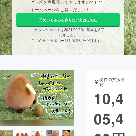
グッズを実現化しておりますのでぜひ
ホームページをご覧ください！
まちづくり・地域活性化
ぬいぐるみを作りたい方はこちら
このプロジェクトは2021/09/30に募集を終了
CAMPFIRE for Social Good
CAMPFIRE Creation
しました。
CAMPFIREふるさと納税
machi-ya
コミュニティ
こちらから関連ページを閲覧いただけます。
現在の支援総
額
10,4
05,4