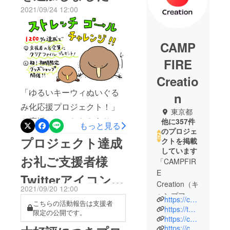
2021/09/24 12:00
CAMP
FIRE
Creatio
「ゆるいキーウィぬいぐる
n
み化応援プロジェクト！」
東京都
を応援していただきありが
他に357件
もっと見る
のプロジェ
とうございます！クラウド
プロジェクト達成
クトを掲載
ファンディングもいよいよ
しています
お礼ご支援者様
「CAMPFIR
募集期間が残り6日となりま
E
Twitterアイコンプ
した。この度、最後までプ
Creation（キ
2021/09/20 12:00
ロジェクトを楽しんでいた
レゼント！
ャンプファ
https://camp-fire.jp/creation
こちらの活動報告は支援者
だくために、第二の目標と
イヤー クリ
https://twitter.com/CF_Creation
限定の公開です。
エーショ
https://camp-fire.jp/privacy
なるストレッチゴールを設
https://camp-fire.jp/inquiries
ン）」は、