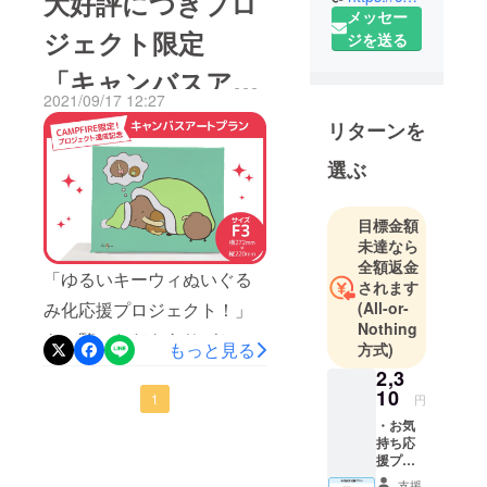
大好評につきプロ
定させていただきました！
メッセー
株式会社
ジェクト限定
ジを送る
ストレッチゴールの目標と
CAMPFIRE
の商品企画
なる「1200%」を達成した
「キャンバスアー
チームで
2021/09/17 12:27
場合、プロジェクトを記念
ト 」リターンを追
す。
リターンを
してご支援いただいた皆様
クラウド
加しました！
へ、CAMPFIRE限定ゆるい
ファンディ
選ぶ
ングでの商
キーウィ「クリアファイ
品化実現を
ル」をプレゼント&amp;初
目標金額
目指して、
未達なら
の期間限定グッズショップ
クリエイ
全額返金
「ゆるいキーウィぬいぐる
を開催いたします！※画像は
ターとのコ
されます
み化応援プロジェクト！」
(All-or-
ラボ企画や
イメージです。グッズ
Nothing
自社オリジ
をご覧いただきありがとう
ショップにつきましては、
もっと見る
方式)
ナルのアイ
ございます！CAMPFIRE
2,3
ストレッチゴールが達成し
テム企画を
10
Creationスタッフです。こ
1
円
行ってま
プロジェクト終了後活動報
・お気
す。
の度プロジェクトの達成を
告にてお知らせいたしま
持ち応
記念した、リターン品の製
援プラ
す。クラウドファンディン
◾️営業日のご
ン ①サ
支援