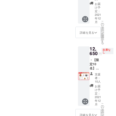
出かけ
お届
プラン
け予
①ぬい
定：
2021
ぐるみ
年12
②サン
こ
月
キュー
の
リ
レ
タ
ー
ター
ン
詳細を見る
を
③ポス
選
択
トカー
す
る
ド ④ス
12,
テッ
在庫な
650
カー ⑤
し
円
マル
・【限
シェ
定10
バッグ
名】原
⑥マス
画イラ
コット
支援
ストあ
キー
者：
り♪ ぬ
チェー
10人
いぐる
ン 画像
お届
み＆ミ
はイ
け予
ニマス
定：
メージ
コット
2021
です。
年12
もつい
消費税
こ
月
たコン
の
と送料
リ
プリー
タ
を含ん
ー
トプラ
ン
だ金額
詳細を見る