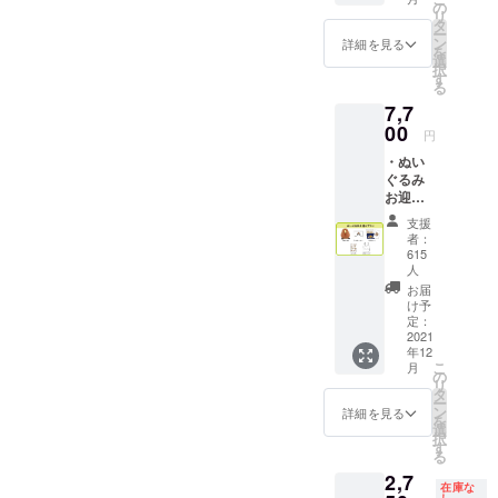
ですのでお見逃しなく！
シーポリ
アート
の
リ
プラン
タ
シー
ー
こちら
ン
詳細を見る
を
お問い合わ
は単品
選
択
せ内容に関
のリ
す
る
ターン
しては、プ
7,7
です。
ライバシー
00
サイズ
円
詳細
ポリシーに
・ぬい
F3（横
準じて管理
ぐるみ
272×縦
お迎え
させていた
220ｍ
プラン
ｍ） 画
だきます。
支援
①ぬい
像はイ
者：
ぐるみ
メージ
615
②サン
人
です。
キュー
消費税
お届
レ
け予
と送料
ター
定：
を含ん
2021
③ポス
だ金額
年12
トカー
です。
こ
月
ド ④ス
の
リ
テッ
タ
ー
カー ⑤
ン
詳細を見る
を
マル
選
択
シェ
す
る
バッグ
2,7
画像は
在庫な