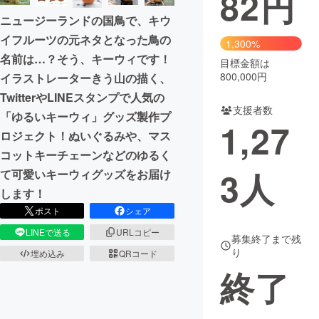
82
円
ニュージーランドの国鳥で、キウ
イフルーツの元ネタとなった鳥の
1,300%
名前は…？そう、キーウィです！
目標金額は
800,000円
イラストレーターきう山の描く、
TwitterやLINEスタンプで人気の
支援者数
「ゆるいキーウィ」グッズ製作プ
1,27
ロジェクト！ぬいぐるみや、マス
コットキーチェーンなどのゆるく
3
人
て可愛いキーウィグッズをお届け
します！
ポスト
シェア
LINEで送る
URLコピー
募集終了まで残
り
埋め込み
QRコード
終了