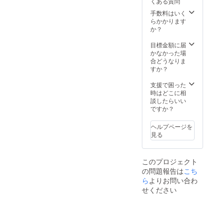
くある質問
だ金額
です。
手数料はいく
らかかります
か？
目標金額に届
かなかった場
合どうなりま
すか？
支援で困った
時はどこに相
談したらいい
ですか？
ヘルプページを
見る
このプロジェクト
の問題報告は
こち
ら
よりお問い合わ
せください