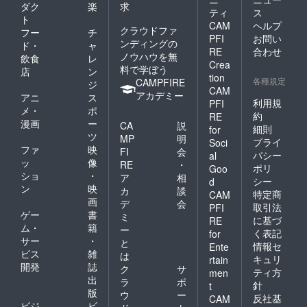
ダク
楽
求
ティ
ス
ト
CAM
ヘルプ
クラウドファ
フー
チ
PFI
お問い
ンディングの
ド・
ャ
RE
合わせ
ノウハウを無
飲食
レ
Crea
料で学ぼう
店
ン
tion
各種規定
CAMPFIRE
ジ
CAM
アカデミー
アニ
ス
利用規
PFI
メ・
ポ
約
RE
漫画
ー
CA
説
細則
for
ツ
MP
明
プライ
Soci
ファ
映
FI
会
バシー
al
ッ
像
RE
・
ポリ
Goo
ショ
・
ア
相
シー
d
ン
映
カ
談
特定商
CAM
画
デ
会
取引法
PFI
ゲー
書
ミ
に基づ
RE
ム・
籍
ー
く表記
for
サー
・
と
情報セ
Ente
ビス
雑
は
キュリ
rtain
開発
誌
ク
サ
ティ方
men
出
ラ
ポ
針
t
版
ウ
ー
反社基
CAM
ビジ
ビ