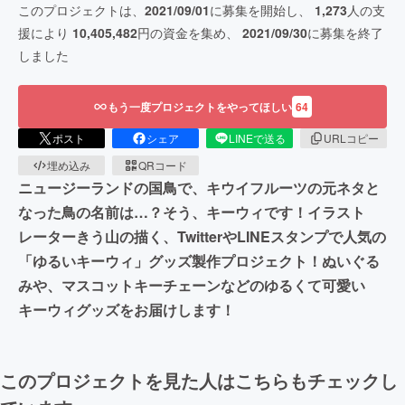
このプロジェクトは、
2021/09/01
に募集を開始し、
1,273
人の支
援により
10,405,482
円の資金を集め、
2021/09/30
に募集を終了
しました
もう一度プロジェクトをやってほしい
64
ポスト
シェア
LINEで送る
URLコピー
埋め込み
QRコード
ニュージーランドの国鳥で、キウイフルーツの元ネタと
なった鳥の名前は…？そう、キーウィです！イラスト
レーターきう山の描く、TwitterやLINEスタンプで人気の
「ゆるいキーウィ」グッズ製作プロジェクト！ぬいぐる
みや、マスコットキーチェーンなどのゆるくて可愛い
キーウィグッズをお届けします！
このプロジェクトを見た人はこちらもチェックし