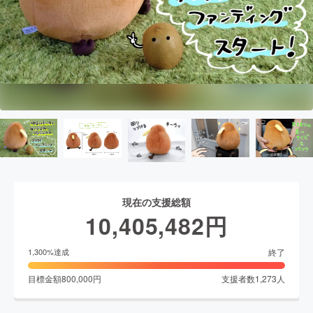
現在の支援総額
10,405,482
円
終了
1,300
%達成
目標金額
800,000
円
支援者数
1,273
人