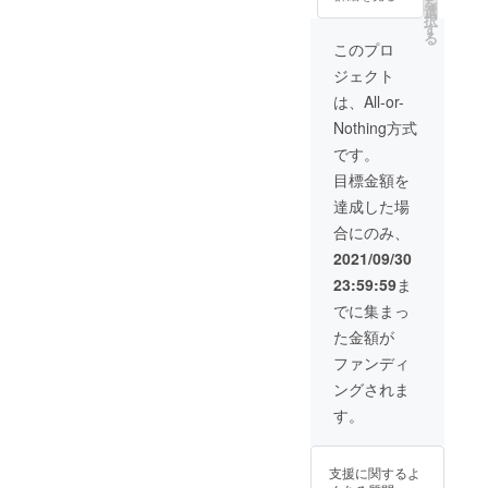
を
ン ①ぬ
選
です。
択
いぐる
す
る
み ②サ
このプロ
ン
ジェクト
キュー
レ
は、All-or-
ター
Nothing方式
③ポス
トカー
です。
ド ④ス
目標金額を
テッ
カー ⑤
達成した場
マル
合にのみ、
シェ
バッグ
2021/09/30
⑥マス
23:59:59
ま
コット
キー
でに集まっ
チェー
た金額が
ン ⑦イ
ラスト
ファンディ
原画 画
ングされま
像はイ
メージ
す。
です。
消費税
と送料
支援に関するよ
を含ん