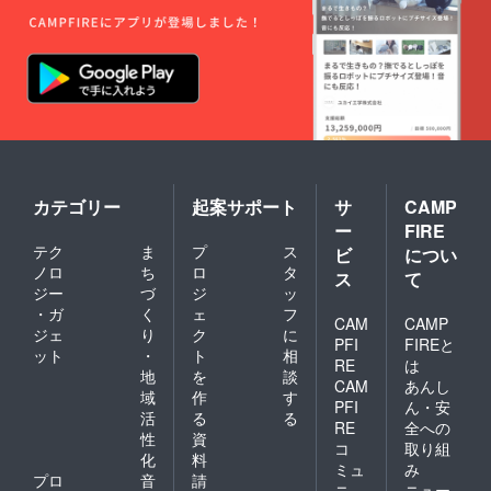
カテゴリー
起案サポート
サ
CAMP
ー
FIRE
テク
ま
プ
ス
ビ
につい
ノロ
ち
ロ
タ
ス
て
ジー
づ
ジ
ッ
・ガ
く
ェ
フ
CAM
CAMP
ジェ
り
ク
に
PFI
FIREと
ット
・
ト
相
RE
は
地
を
談
CAM
あんし
域
作
す
PFI
ん・安
活
る
る
RE
全への
性
資
コ
取り組
化
料
ミュ
み
プロ
音
請
ニ
ニュー