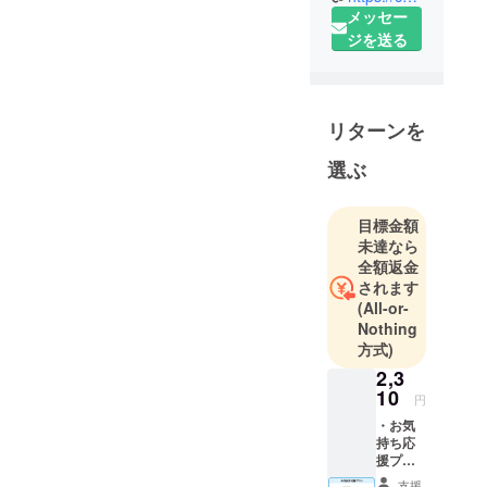
メッセー
株式会社
ジを送る
CAMPFIRE
の商品企画
チームで
す。
リターンを
クラウド
ファンディ
選ぶ
ングでの商
品化実現を
目標金額
目指して、
未達なら
クリエイ
全額返金
ターとのコ
されます
(All-or-
ラボ企画や
Nothing
自社オリジ
方式)
ナルのアイ
2,3
テム企画を
10
円
行ってま
・お気
す。
持ち応
援プラ
◾️営業日のご
ン ①サ
支援