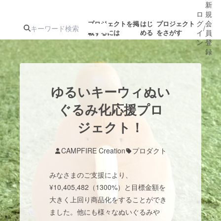
新
ロ
規
グ
会
プロジェクトを掲
はじ
プロジェクト
/
載するには
める
をさがす
イ
員
ン
登
録
人気のプロ
注目のリ
注目の新着プロ
募集終了が近いプ
もうすぐ公開
ゆるいキーウィぬい
ジェクト
ターン
ジェクト
ロジェクト
されます
ぐるみ化応援プロ
ジェクト！
アート・写真
音楽
CAMPFIRE Creation
プロダクト
テクノロジー・ガジェット
ゲーム・サ
みなさまのご支援により、
映像・映画
書籍・雑誌
¥10,405,482（1300%）と目標金額を
大きく上回り商品化をすることができ
ました。他にも様々なぬいぐるみや
ビジネス・起業
チャレンジ