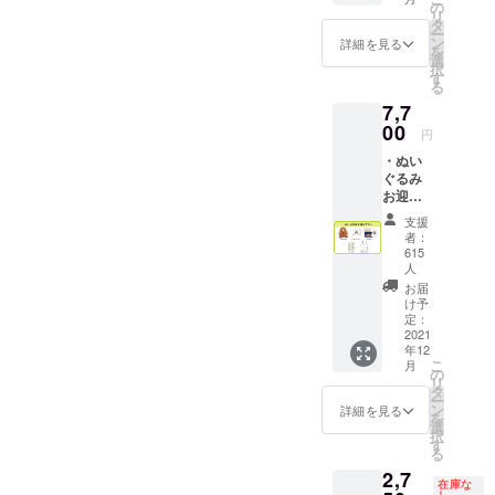
シーポリ
アート
の
リ
プラン
タ
シー
ー
こちら
ン
詳細を見る
を
お問い合わ
は単品
選
択
せ内容に関
のリ
す
る
ターン
しては、プ
7,7
です。
ライバシー
00
サイズ
円
詳細
ポリシーに
・ぬい
F3（横
準じて管理
ぐるみ
272×縦
お迎え
させていた
220ｍ
プラン
ｍ） 画
だきます。
支援
①ぬい
像はイ
者：
ぐるみ
メージ
615
②サン
人
です。
キュー
消費税
お届
レ
け予
と送料
ター
定：
を含ん
2021
③ポス
だ金額
年12
トカー
です。
こ
月
ド ④ス
の
リ
テッ
タ
ー
カー ⑤
ン
詳細を見る
を
マル
選
択
シェ
す
る
バッグ
2,7
画像は
在庫な