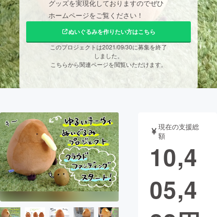
グッズを実現化しておりますのでぜひ
ホームページをご覧ください！
まちづくり・地域活性化
ぬいぐるみを作りたい方はこちら
このプロジェクトは2021/09/30に募集を終了
CAMPFIRE for Social Good
CAMPFIRE Creation
しました。
CAMPFIREふるさと納税
machi-ya
コミュニティ
こちらから関連ページを閲覧いただけます。
現在の支援総
額
10,4
05,4