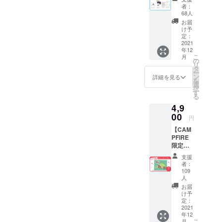
ン
案内
者：
キュー
68人
営業時間：
レ
お届
平日 10:00〜
ター
け予
②ポス
定：
18:00 (土日
トカー
2021
祝、年末年
年12
ド ③ス
こ
月
テッ
始除く)
の
リ
カー ④
タ
※お問い合わ
ー
マル
ン
詳細を見る
を
せから3営業
シェ
選
択
バッグ
す
日以内にご
る
画像は
返信させて
4,9
イメー
いただきま
ジで
00
円
す。 消
す。
【CAM
費税と
※ ご質問に
PFIRE
送料を
限定！
含んだ
よってはお
プロ
金額で
支援
応えできか
ジェク
す。
者：
ねる場合も
ト達成
109
記念】
人
ございま
ゆるい
お届
す。
キー
け予
ウィ
定：
2021
キャン
◾️ プライバ
年12
バス
こ
月