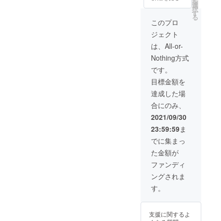
を
ン ①ぬ
選
です。
択
いぐる
す
る
み ②サ
このプロ
ン
ジェクト
キュー
レ
は、All-or-
ター
Nothing方式
③ポス
トカー
です。
ド ④ス
目標金額を
テッ
カー ⑤
達成した場
マル
合にのみ、
シェ
バッグ
2021/09/30
⑥マス
23:59:59
ま
コット
キー
でに集まっ
チェー
た金額が
ン ⑦イ
ラスト
ファンディ
原画 画
ングされま
像はイ
メージ
す。
です。
消費税
と送料
支援に関するよ
を含ん