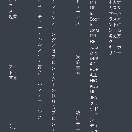
ド
ト
本方針
PFI
ネ
ュ
フ
サ
カスタ
RE
ス・
ー
ァ
ー
マーハ
for
起業
テ
ン
ビ
ラスメ
Spor
ィ
デ
ス
ントに
ts
ー
ィ
対する
CAM
・
ン
考え方
PFI
ヘ
グ
クッ
RE
ル
と
キーポ
ふる
ス
は
リシー
さと
ケ
プ
実
納税
ア
ロ
施
AD
アー
舞
ジ
事
FOR
ト・
台
ェ
例
ALL
写真
・
ク
HIO
パ
ト
KOS
フ
の
HI
ォ
作
JFA
ー
り
クラ
マ
方
ウド
ン
プ
統
ファ
ス
ロ
計
ン
ソー
ジ
デ
ディ
シャ
ェ
ー
ング