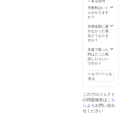
くある質問
だ金額
です。
手数料はいく
らかかります
か？
目標金額に届
かなかった場
合どうなりま
すか？
支援で困った
時はどこに相
談したらいい
ですか？
ヘルプページを
見る
このプロジェクト
の問題報告は
こち
ら
よりお問い合わ
せください