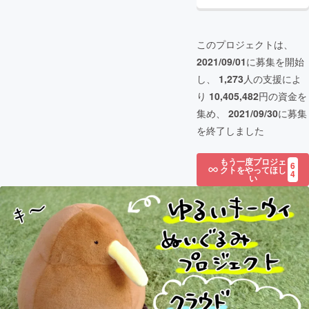
このプロジェクトは、
2021/09/01
に募集を開始
し、
1,273
人の支援によ
り
10,405,482
円の資金を
集め、
2021/09/30
に募集
を終了しました
もう一度プロジェ
6
クトをやってほし
4
い