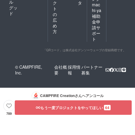
ル
ク
タ
mac
グッ
ト
hi-ya
ド
の
補助
広
金申
め
請サ
方
ポー
ト
「QRコード」は株式会社デンソーウェーブの登録商標です。
© CAMPFIRE,
会社概
採用情
パートナー
Inc.
要
報
募集
CAMPFIRE Creation
さんへアンコール
もう一度プロジェクトをやってほしい
64
789