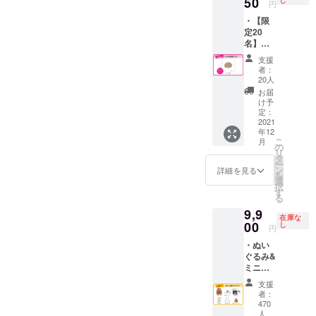
50
イメー
し
円
ジで
・【限
す。 消
定20
費税と
名】イ
送料を
ラスト
含んだ
支援
原画 こ
金額で
者：
ちらは
す。
20人
単品の
お届
リター
け予
ンで
定：
す。 画
2021
年12
像はイ
こ
月
メージ
の
リ
です。
タ
ー
消費税
ン
詳細を見る
を
と送料
選
択
を含ん
す
る
だ金額
9,9
です。
在庫な
00
し
円
・ぬい
ぐるみ&
ミニマ
スコッ
支援
ト付
者：
き！一
470
緒にお
人