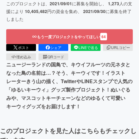
このプロジェクトは、
2021/09/01
に募集を開始し、
1,273
人の支
援により
10,405,482
円の資金を集め、
2021/09/30
に募集を終了
しました
もう一度プロジェクトをやってほしい
64
ポスト
シェア
LINEで送る
URLコピー
埋め込み
QRコード
ニュージーランドの国鳥で、キウイフルーツの元ネタと
なった鳥の名前は…？そう、キーウィです！イラスト
レーターきう山の描く、TwitterやLINEスタンプで人気の
「ゆるいキーウィ」グッズ製作プロジェクト！ぬいぐる
みや、マスコットキーチェーンなどのゆるくて可愛い
キーウィグッズをお届けします！
このプロジェクトを見た人はこちらもチェックし