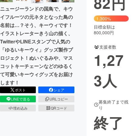
82
円
ニュージーランドの国鳥で、キウ
イフルーツの元ネタとなった鳥の
1,300%
名前は…？そう、キーウィです！
目標金額は
800,000円
イラストレーターきう山の描く、
TwitterやLINEスタンプで人気の
支援者数
「ゆるいキーウィ」グッズ製作プ
1,27
ロジェクト！ぬいぐるみや、マス
コットキーチェーンなどのゆるく
3
人
て可愛いキーウィグッズをお届け
します！
ポスト
シェア
LINEで送る
URLコピー
募集終了まで残
り
埋め込み
QRコード
終了