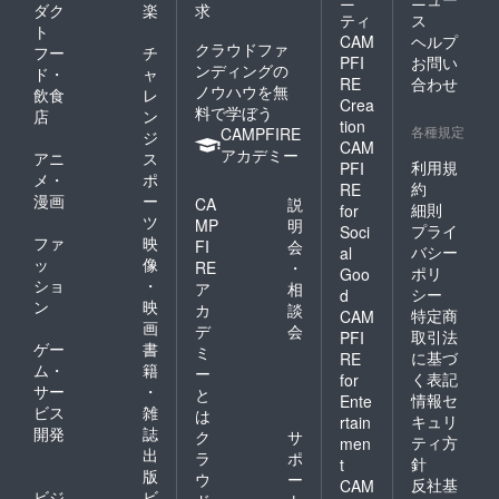
ダク
楽
求
ティ
ス
ト
CAM
ヘルプ
クラウドファ
フー
チ
PFI
お問い
ンディングの
ド・
ャ
RE
合わせ
ノウハウを無
飲食
レ
Crea
料で学ぼう
店
ン
tion
各種規定
CAMPFIRE
ジ
CAM
アカデミー
アニ
ス
利用規
PFI
メ・
ポ
約
RE
漫画
ー
CA
説
細則
for
ツ
MP
明
プライ
Soci
ファ
映
FI
会
バシー
al
ッ
像
RE
・
ポリ
Goo
ショ
・
ア
相
シー
d
ン
映
カ
談
特定商
CAM
画
デ
会
取引法
PFI
ゲー
書
ミ
に基づ
RE
ム・
籍
ー
く表記
for
サー
・
と
情報セ
Ente
ビス
雑
は
キュリ
rtain
開発
誌
ク
サ
ティ方
men
出
ラ
ポ
針
t
版
ウ
ー
反社基
CAM
ビジ
ビ