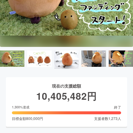
現在の支援総額
10,405,482
円
終了
1,300
%達成
目標金額
800,000
円
支援者数
1,273
人