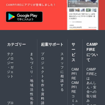
カテゴリー
起案サポート
サ
CAMP
ー
FIRE
テク
ま
プ
ス
ビ
につい
ノロ
ち
ロ
タ
ス
て
ジー
づ
ジ
ッ
・ガ
く
ェ
フ
CAM
CAMP
ジェ
り
ク
に
PFI
FIREと
ット
・
ト
相
RE
は
地
を
談
CAM
あんし
域
作
す
PFI
ん・安
活
る
る
RE
全への
性
資
コ
取り組
化
料
ミュ
み
プロ
音
請
ニ
ニュー