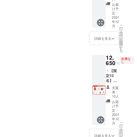
出かけ
お届
プラン
け予
①ぬい
定：
2021
ぐるみ
年12
②サン
こ
月
キュー
の
リ
レ
タ
ー
ター
ン
詳細を見る
を
③ポス
選
択
トカー
す
る
ド ④ス
12,
テッ
在庫な
650
カー ⑤
し
円
マル
・【限
シェ
定10
バッグ
名】原
⑥マス
画イラ
コット
支援
ストあ
キー
者：
り♪ ぬ
チェー
10人
いぐる
ン 画像
お届
み＆ミ
はイ
け予
ニマス
定：
メージ
コット
2021
です。
年12
もつい
消費税
こ
月
たコン
の
と送料
リ
プリー
タ
を含ん
ー
トプラ
ン
だ金額
詳細を見る