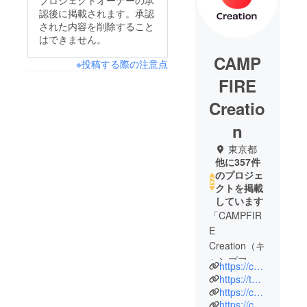
プロジェクトオーナーの承
認後に掲載されます。承認
された内容を削除すること
はできません。
CAMP
※投稿する際の注意点
FIRE
Creatio
n
東京都
他に357件
のプロジェ
クトを掲載
しています
「CAMPFIR
E
Creation（キ
ャンプファ
https://camp-fire.jp/creation
イヤー クリ
https://twitter.com/CF_Creation
エーショ
https://camp-fire.jp/privacy
https://camp-fire.jp/inquiries
ン）」は、