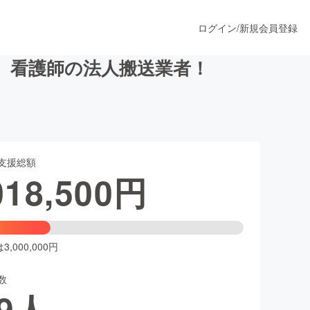
ログイン
/
新規会員登録
。看護師の法人搬送業者！
うすぐ公開されます
支援総額
プロダクト
018,500
円
ファッション
スポーツ
,000,000円
数
ア
ソーシャルグッド
9
人