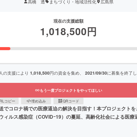
高橋 透
まちづくり・地域活性化
広島県
現在の支援総額
1,018,500
円
人の支援により
1,018,500
円の資金を集め、
2021/09/30
に募集を終了し
もう一度プロジェクトをやってほしい
RLコピー
埋め込み
QRコード
送でコロナ禍での医療逼迫の解決を目指す！本プロジェクトを
ィルス感染症（COVIDｰ19）の蔓延、高齢化社会による医