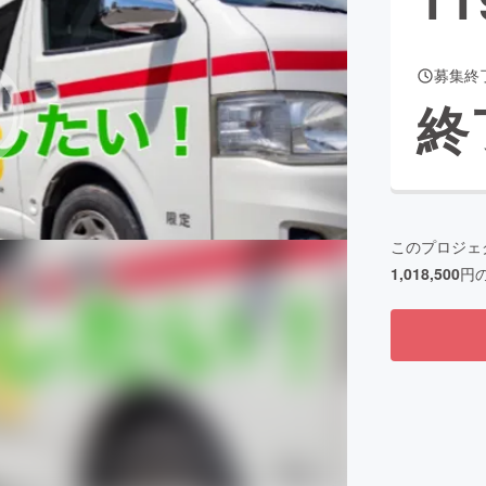
募集終
CAMPFIRE for Social Good
CAMPFIRE Creation
終
CAMPFIREふるさと納税
machi-ya
コミュニティ
このプロジェ
1,018,500
円