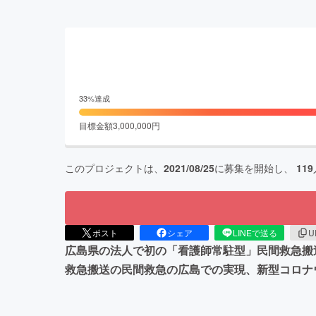
33
%達成
目標金額
3,000,000
円
このプロジェクトは、
2021/08/25
に募集を開始し、
119
ポスト
シェア
LINEで送る
U
広島県の法人で初の「看護師常駐型」民間救急搬
救急搬送の民間救急の広島での実現、新型コロナウ