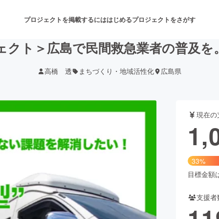
プロジェクトを掲載するには
はじめる
プロジェクトをさがす
ェクト＞広島で民間救急業者の普及を
高橋 透
まちづくり・地域活性化
広島県
注目のリターン
注目の新着プロジェクト
募集終了が近いプロジェクト
も
現在の
音楽
舞台・パフォーマンス
1,
ゲーム・サービス開発
フード・飲食店
33%
書籍・雑誌出版
アニメ・漫画
目標金額は3
支援者
チャレンジ
ビューティー・ヘルスケ
11