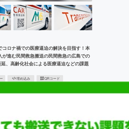
でコロナ禍での医療逼迫の解決を目指す！本
入が進む民間救急搬送の民間救急の広島での
の蔓延、高齢化社会による医療逼迫などの課題
ピー
埋め込み
QRコード