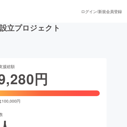
ログイン
/
新規会員登録
ム設立プロジェクト
うすぐ公開されます
支援総額
プロダクト
9,280
円
ファッション
スポーツ
00,000円
数
ア
ソーシャルグッド
人