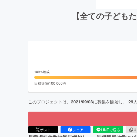
【全ての子どもた
109
%達成
目標金額
100,000
円
このプロジェクトは、
2021/09/03
に募集を開始し、
29
ポスト
シェア
LINEで送る
U