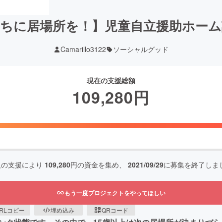
ちに居場所を！】児童自立援助ホー
Camarillo3122
ソーシャルグッド
現在の支援総額
109,280
円
人の支援により
109,280
円の資金を集め、
2021/09/29
に募集を終了しま
もう一度プロジェクトをやってほしい
RLコピー
埋め込み
QRコード