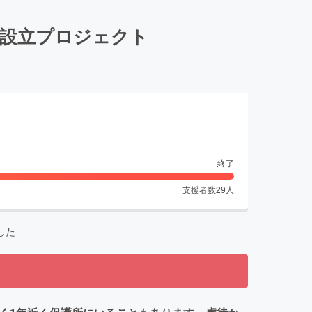
ム設立プロジェクト
終了
支援者数
29
人
した