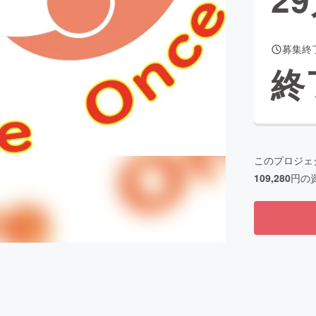
募集終
CAMPFIRE for Social Good
CAMPFIRE Creation
終
CAMPFIREふるさと納税
machi-ya
コミュニティ
このプロジェ
109,280
円の