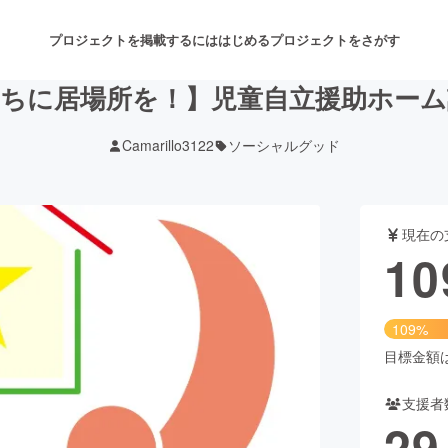
プロジェクトを掲載するには
はじめる
プロジェクトをさがす
ちに居場所を！】児童自立援助ホー
Camarillo3122
ソーシャルグッド
注目のリターン
注目の新着プロジェクト
募集終了が近いプロジェクト
も
現在の
音楽
舞台・パフォーマンス
10
ゲーム・サービス開発
フード・飲食店
109%
書籍・雑誌出版
アニメ・漫画
目標金額は1
支援者
チャレンジ
ビューティー・ヘルスケ
29