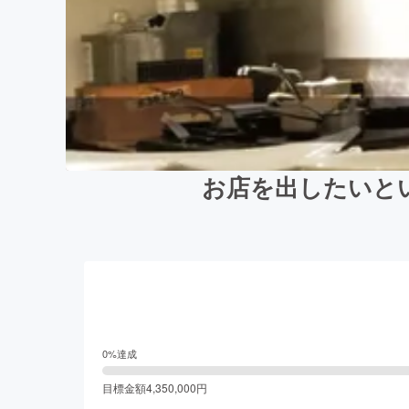
お店を出したいと
0
%達成
目標金額
4,350,000
円