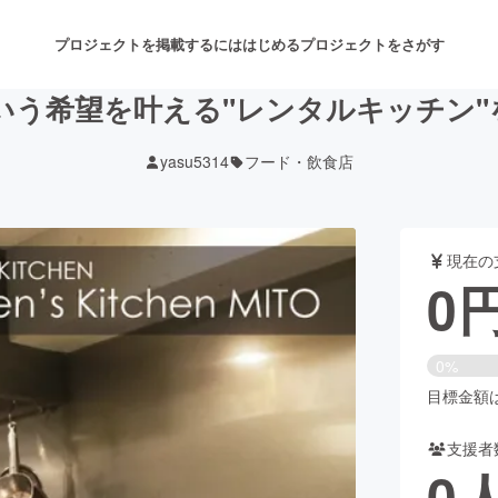
プロジェクトを掲載するには
はじめる
プロジェクトをさがす
いう希望を叶える"レンタルキッチン"
yasu5314
フード・飲食店
注目のリターン
注目の新着プロジェクト
募集終了が近いプロジェクト
も
現在の
音楽
舞台・パフォーマンス
0
ゲーム・サービス開発
フード・飲食店
0%
書籍・雑誌出版
アニメ・漫画
目標金額は4
支援者
チャレンジ
ビューティー・ヘルスケ
0