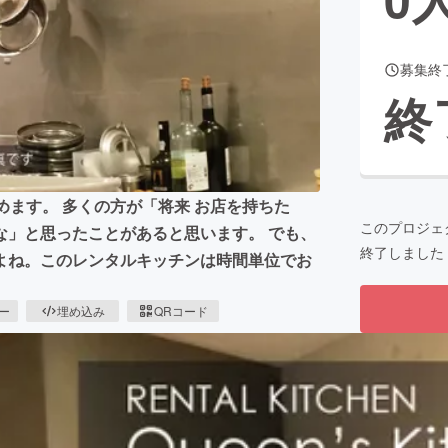
募集終
CAMPFIRE for Social Good
CAMPFIRE Creation
終
CAMPFIREふるさと納税
machi-ya
コミュニティ
めます。 多くの方が「将来 お店を持ちた
このプロジェ
な」と思ったことがあると思います。 でも、
終了しました
よね。このレンタルキッチンは時間単位でお
ピー
埋め込み
QRコード