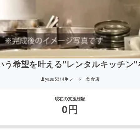
いう希望を叶える"レンタルキッチン"
yasu5314
フード・飲食店
現在の支援総額
0
円