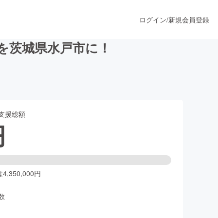
ログイン
/
新規会員登録
を茨城県水戸市に！
うすぐ公開されます
支援総額
プロダクト
円
ファッション
スポーツ
,350,000円
数
ア
ソーシャルグッド
人