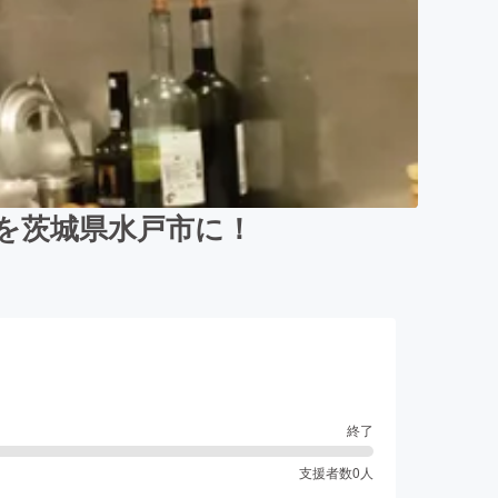
を茨城県水戸市に！
終了
支援者数
0
人