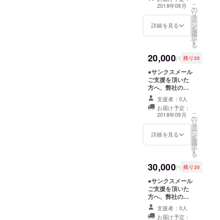
します。
こ
2018年09月
の
リ
タ
ー
ン
詳細を見る
を
選
択
す
る
20,000
円
残り20
●サンクスメール
ご支援を頂いた
方へ、弊社の代
表からお礼の
支援者：0人
メールをお送り
お届け予定：
します。 ●オリ
こ
2018年09月
の
ジナルエプロン
リ
タ
レンタルキッチ
ー
ン
ンのロゴが入っ
詳細を見る
を
選
たオリジナルの
択
す
エプロンをプレ
る
ゼントします。
30,000
円
残り20
●サンクスメール
ご支援を頂いた
方へ、弊社の代
表からお礼の
支援者：0人
メールをお送り
お届け予定：
します。 ●オリ