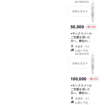
こ
2018年09月
の
ジナルエプロン
リ
タ
レンタルキッチ
ー
ン
ンのロゴが入っ
詳細を見る
を
選
たオリジナルの
択
す
エプロンをプレ
る
ゼントします。
50,000
●レンタルキッチ
円
残り20
ン利用権（1日
●サンクスメール
分） レンタル
ご支援を頂いた
キッチンを無料
方へ、弊社の代
でご利用いただ
表からお礼の
ける権利をプレ
支援者：0人
メールをお送り
ゼントします。
お届け予定：
します。 ●オリ
こ
2018年09月
の
ジナルエプロン
リ
タ
レンタルキッチ
ー
ン
ンのロゴが入っ
詳細を見る
を
選
たオリジナルの
択
す
エプロンをプレ
る
ゼントします。
100,000
●レンタルキッチ
円
残り20
ン利用権（2日
●サンクスメール
分） レンタル
ご支援を頂いた
キッチンを無料
方へ、弊社の代
でご利用いただ
表からお礼の
ける権利をプレ
支援者：0人
メールをお送り
ゼントします。
お届け予定：
します。 ●オリ