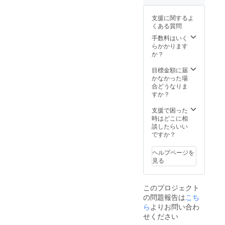
支援に関するよ
くある質問
手数料はいく
らかかります
か？
目標金額に届
かなかった場
合どうなりま
すか？
支援で困った
時はどこに相
談したらいい
ですか？
ヘルプページを
見る
このプロジェクト
の問題報告は
こち
ら
よりお問い合わ
せください