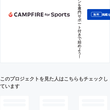
ン
を
専
門
掲載
無料
サ
ポ
ー
ト
付
き
で
始
め
よ
う
！
このプロジェクトを見た人はこちらもチェックし
ています