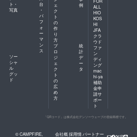
FOR
ト・
台
ェ
例
ALL
写真
・
ク
HIO
パ
ト
KOS
フ
の
HI
ォ
作
JFA
ー
り
クラ
マ
方
ウド
ン
プ
統
ファ
ス
ロ
計
ン
ソー
ジ
デ
ディ
シャ
ェ
ー
ング
ル
ク
タ
mac
グッ
ト
hi-ya
ド
の
補助
広
金申
め
請サ
方
ポー
ト
「QRコード」は株式会社デンソーウェーブの登録商標です。
© CAMPFIRE,
会社概
採用情
パートナー