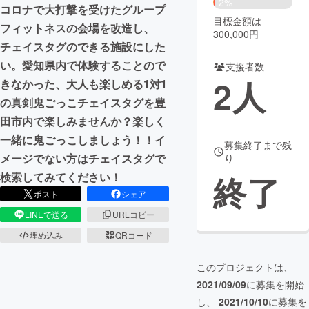
2%
コロナで大打撃を受けたグループ
目標金額は
まちづくり・地域活性化
フィットネスの会場を改造し、
300,000円
チェイスタグのできる施設にした
い。愛知県内で体験することので
支援者数
CAMPFIRE for Social Good
CAMPFIRE Creation
2
人
きなかった、大人も楽しめる1対1
CAMPFIREふるさと納税
machi-ya
コミュニティ
の真剣鬼ごっこチェイスタグを豊
田市内で楽しみませんか？楽しく
一緒に鬼ごっこしましょう！！イ
募集終了まで残
メージでない方はチェイスタグで
り
終了
検索してみてください！
ポスト
シェア
LINEで送る
URLコピー
埋め込み
QRコード
このプロジェクトは、
2021/09/09
に募集を開始
し、
2021/10/10
に募集を