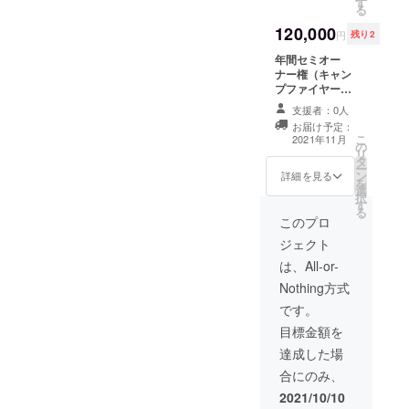
ただく
す
る
場合は
ことも
後送り
120,000
可能で
円
残り2
し12月
す。
~2月に
年間セミオー
なる場
ナー権（キャン
合もあ
プファイヤーだ
りま
けの特典です）
支援者：0人
す。 チ
ゲーム開催以外
お届け予定：
ケット
の空き時間に練
こ
2021年11月
の使用
の
習やお知り合い
リ
方法 チ
タ
と施設を無料で
ー
ケット1
ン
使用することが
詳細を見る
を
枚につ
選
できます。もち
択
き１名
す
ろん１年間全て
る
様がご
のゲーム開催に
このプロ
利用い
参加していただ
ジェクト
ただけ
けます。またお
ます。
知り合いを
は、All-or-
裏面に
30%OFFの料金
Nothing方式
お名前
でご案内するこ
を記載
とができます。
です。
いただ
（本人同伴の場
目標金額を
き、ご
合のみ）。 ＊夕
提示く
方に運動教室も
達成した場
ださ
やっていますの
合にのみ、
い。免
で施設利用は施
許証な
設を使用してい
2021/10/10
どでお