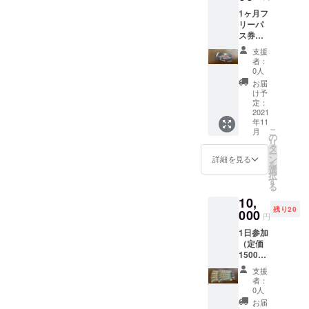
在はグルー
の使用
1ヶ月フ
方法 チ
プフィット
リーパ
ケット1
ネスをス
ス券
枚につ
（定価
トップし運
き１名
支援
10000
様がご
者：
動教室をし
円）。
利用い
0人
ている。
2021年
ただけ
お届
11月末
ます。3
け予
までの
枚のチ
定：
フリー
2021
ケット
年11
パスを
で同時
こ
月
郵送い
に３名
の
リ
たしま
で参加
タ
ー
す。 ＊
してい
ン
詳細を見る
を
準備が
ただく
選
択
遅れた
ことも
す
る
場合は
可能で
10,
後送り
す。
残り20
し12月
000
円
になる
1日参加
場合も
（定価
ありま
1500
す。 チ
円）の
ケット
支援
10回分
の使用
者：
の回数
方法 チ
0人
券（有
ケット1
お届