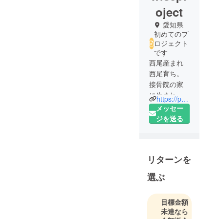
oject
愛知県
初めてのプ
ロジェクト
です
西尾産まれ
西尾育ち。
接骨院の家
に生まれ免
https://pb-project.net
許を取り安
メッセー
城で独立開
ジを送る
業。
痛みの再発
予防の為の
リターンを
トレーニン
グ、幼児・
選ぶ
小学生の運
動教室、デ
目標金額
イサービス
未達なら
を展開。