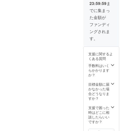
ない時間限定に
23:59:59
ま
名前の
なります。 ＊土
確認を
日はイベントな
でに集まっ
する場
ければ施設を使
た金額が
合があ
用できます。 ＊
りま
施設利用には必
ファンディ
す。2月
ず予約が必要に
ングされま
まで何
なります。 ＊鬼
回でも
ごっこ以外の用
す。
ご参加
途で施設は使用
いただ
できません。 ＊
けま
準備が遅れた場
支援に関するよ
す。
合は後送りなる
くある質問
場合もありま
手数料はいく
す。オープンか
らかかります
ら１年間です。
か？
目標金額に届
かなかった場
合どうなりま
すか？
支援で困った
時はどこに相
談したらいい
ですか？