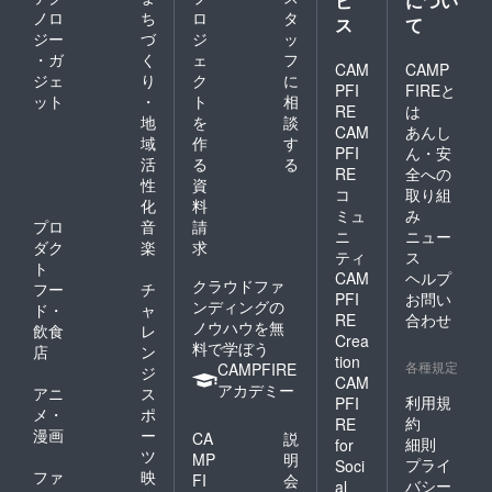
ビ
につい
ノロ
ち
ロ
タ
ス
て
ジー
づ
ジ
ッ
・ガ
く
ェ
フ
CAM
CAMP
ジェ
り
ク
に
PFI
FIREと
ット
・
ト
相
RE
は
地
を
談
CAM
あんし
域
作
す
PFI
ん・安
活
る
る
RE
全への
性
資
コ
取り組
化
料
ミュ
み
プロ
音
請
ニ
ニュー
ダク
楽
求
ティ
ス
ト
CAM
ヘルプ
クラウドファ
フー
チ
PFI
お問い
ンディングの
ド・
ャ
RE
合わせ
ノウハウを無
飲食
レ
Crea
料で学ぼう
店
ン
tion
各種規定
CAMPFIRE
ジ
CAM
アカデミー
アニ
ス
利用規
PFI
メ・
ポ
約
RE
漫画
ー
CA
説
細則
for
ツ
MP
明
プライ
Soci
ファ
映
FI
会
バシー
al