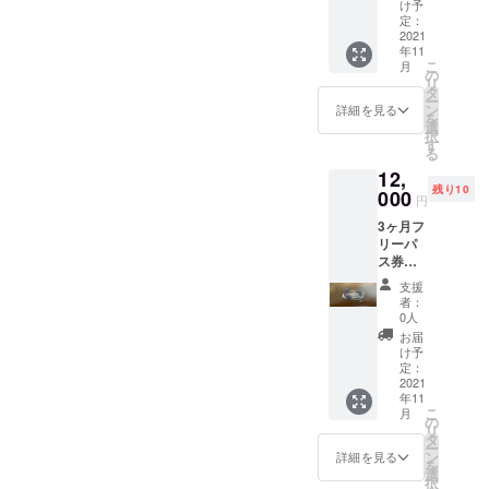
効期限
枚につ
け予
オープ
き１名
定：
ンより
2021
様がご
年11
6ヶ
利用い
こ
月
月）。
ただけ
の
リ
郵送に
ます。
タ
ー
てチ
裏面に
ン
詳細を見る
を
ケット
お名前
選
択
をお送
を記載
す
る
りいた
いただ
12,
しま
き、ご
残り10
す。 チ
000
提示く
円
ケット
ださ
3ヶ月フ
の使用
い。免
リーパ
方法 チ
許証な
ス券
ケット1
どでお
（定価
枚につ
名前の
支援
30000
き１名
確認を
者：
円）
様がご
する場
0人
2022年
利用い
合があ
お届
1月末ま
ただけ
りま
け予
でのフ
ます。3
定：
す。11
リーパ
2021
枚のチ
月中に
年11
スを郵
ケット
何回で
こ
月
送いた
で同時
の
もご参
リ
しま
に10名
タ
加いた
ー
す。 ＊
で参加
ン
だけま
詳細を見る
を
準備が
してい
選
す。
択
遅れた