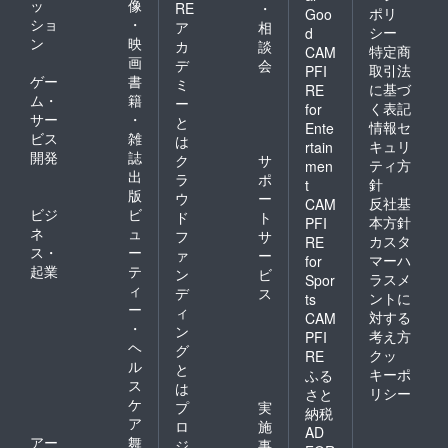
ッ
像
RE
・
ポリ
Goo
ショ
・
ア
相
シー
d
ン
映
カ
談
特定商
CAM
画
デ
会
取引法
PFI
ゲー
書
ミ
に基づ
RE
ム・
籍
ー
く表記
for
サー
・
と
情報セ
Ente
ビス
雑
は
キュリ
rtain
開発
誌
ク
サ
ティ方
men
出
ラ
ポ
針
t
版
ウ
ー
反社基
CAM
ビジ
ビ
ド
ト
本方針
PFI
ネ
ュ
フ
サ
カスタ
RE
ス・
ー
ァ
ー
マーハ
for
起業
テ
ン
ビ
ラスメ
Spor
ィ
デ
ス
ントに
ts
ー
ィ
対する
CAM
・
ン
考え方
PFI
ヘ
グ
クッ
RE
ル
と
キーポ
ふる
ス
は
リシー
さと
ケ
プ
実
納税
ア
ロ
施
AD
アー
舞
ジ
事