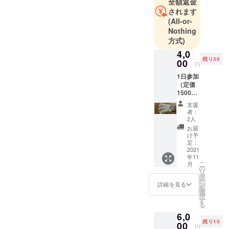
全額返金
アメリカに
されます
旅行中に
(All-or-
行った
Nothing
フィットネ
方式)
スが楽し
4,0
残り30
く、日本に
00
円
なかったの
1日参加
で暗闇
（定価
1500
フィットネ
円）の
支援
スを安城で
３回分
者：
の回数
立ち上げ
2人
券（有
お届
る。
効期限
け予
豊田市の高
オープ
定：
ンより
2021
ジャに暗闇
年11
6ヶ月
フィットネ
こ
月
）。 郵
の
リ
ス２号店を
送にて
タ
ー
チケッ
ン
詳細を見る
オープンす
を
トをお
選
るも、1年後
択
送りい
す
る
たしま
コロナにて
6,0
す。 チ
大打撃。現
残り10
ケット
00
円