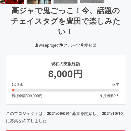
高ジャで鬼ごっこ！今、話題の
チェイスタグを豊田で楽しみた
い！
wiseproject
スポーツ
愛知県
現在の支援総額
8,000
円
終了
2
%達成
目標金額
300,000
円
支援者数
2
人
このプロジェクトは、
2021/09/09
に募集を開始し、
2021/10/10
に募集を終了しました