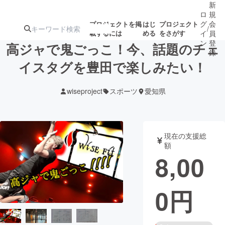
新
ロ
規
グ
会
プロジェクトを掲
はじ
プロジェクト
/
載するには
める
をさがす
イ
員
ン
登
高ジャで鬼ごっこ！今、話題のチェ
録
イスタグを豊田で楽しみたい！
人気のプロ
注目のリ
注目の新着プロ
募集終了が近いプ
もうすぐ公開
wiseproject
スポーツ
愛知県
ジェクト
ターン
ジェクト
ロジェクト
されます
アート・写真
音楽
現在の支援総
額
8,00
テクノロジー・ガジェット
ゲーム・サ
0
円
映像・映画
書籍・雑誌
ビジネス・起業
チャレンジ