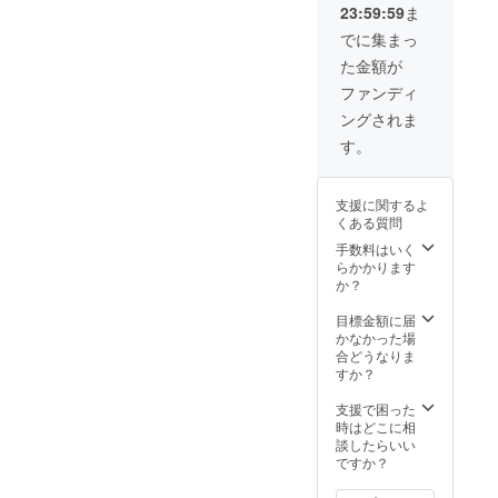
ない時間限定に
23:59:59
ま
名前の
なります。 ＊土
確認を
日はイベントな
でに集まっ
する場
ければ施設を使
た金額が
合があ
用できます。 ＊
りま
施設利用には必
ファンディ
す。2月
ず予約が必要に
ングされま
まで何
なります。 ＊鬼
回でも
ごっこ以外の用
す。
ご参加
途で施設は使用
いただ
できません。 ＊
けま
準備が遅れた場
支援に関するよ
す。
合は後送りなる
くある質問
場合もありま
手数料はいく
す。オープンか
らかかります
ら１年間です。
か？
目標金額に届
かなかった場
合どうなりま
すか？
支援で困った
時はどこに相
談したらいい
ですか？