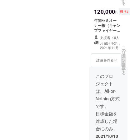
ただく
す
る
場合は
ことも
後送り
120,000
可能で
円
残り2
し12月
す。
~2月に
年間セミオー
なる場
ナー権（キャン
合もあ
プファイヤーだ
りま
けの特典です）
支援者：0人
す。 チ
ゲーム開催以外
お届け予定：
ケット
の空き時間に練
こ
2021年11月
の使用
の
習やお知り合い
リ
方法 チ
タ
と施設を無料で
ー
ケット1
ン
使用することが
詳細を見る
を
枚につ
選
できます。もち
択
き１名
す
ろん１年間全て
る
様がご
のゲーム開催に
このプロ
利用い
参加していただ
ジェクト
ただけ
けます。またお
ます。
知り合いを
は、All-or-
裏面に
30%OFFの料金
Nothing方式
お名前
でご案内するこ
を記載
とができます。
です。
いただ
（本人同伴の場
目標金額を
き、ご
合のみ）。 ＊夕
提示く
方に運動教室も
達成した場
ださ
やっていますの
合にのみ、
い。免
で施設利用は施
許証な
設を使用してい
2021/10/10
どでお