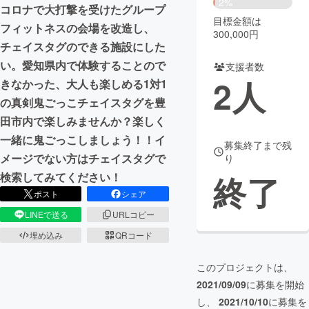
2%
コロナで大打撃を受けたグループ
目標金額は
まちづくり・地域活性化
フィットネスの会場を改造し、
300,000円
チェイスタグのできる施設にした
い。愛知県内で体験することので
支援者数
CAMPFIRE for Social Good
CAMPFIRE Creation
2
人
きなかった、大人も楽しめる1対1
CAMPFIREふるさと納税
machi-ya
コミュニティ
の真剣鬼ごっこチェイスタグを豊
田市内で楽しみませんか？楽しく
一緒に鬼ごっこしましょう！！イ
募集終了まで残
メージでない方はチェイスタグで
り
終了
検索してみてください！
ポスト
シェア
LINEで送る
URLコピー
埋め込み
QRコード
このプロジェクトは、
2021/09/09
に募集を開始
し、
2021/10/10
に募集を