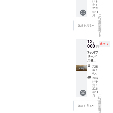
効期限
枚につ
け予
オープ
き１名
定：
ンより
2021
様がご
年11
6ヶ
利用い
こ
月
月）。
ただけ
の
リ
郵送に
ます。
タ
ー
てチ
裏面に
ン
詳細を見る
を
ケット
お名前
選
択
をお送
を記載
す
る
りいた
いただ
12,
しま
き、ご
残り10
す。 チ
000
提示く
円
ケット
ださ
3ヶ月フ
の使用
い。免
リーパ
方法 チ
許証な
ス券
ケット1
どでお
（定価
枚につ
名前の
支援
30000
き１名
確認を
者：
円）
様がご
する場
0人
2022年
利用い
合があ
お届
1月末ま
ただけ
りま
け予
でのフ
ます。3
定：
す。11
リーパ
2021
枚のチ
月中に
年11
スを郵
ケット
何回で
こ
月
送いた
で同時
の
もご参
リ
しま
に10名
タ
加いた
ー
す。 ＊
で参加
ン
だけま
詳細を見る
を
準備が
してい
選
す。
択
遅れた