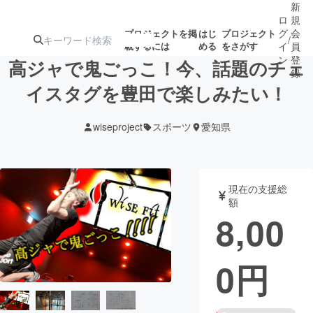
新
ロ
規
グ
会
プロジェクトを掲
はじ
プロジェクト
/
載するには
める
をさがす
イ
員
ン
登
高ジャで鬼ごっこ！今、話題のチェ
録
イスタグを豊田で楽しみたい！
人気のプロ
注目のリ
注目の新着プロ
募集終了が近いプ
もうすぐ公開
wiseproject
スポーツ
愛知県
ジェクト
ターン
ジェクト
ロジェクト
されます
アート・写真
音楽
現在の支援総
額
8,00
テクノロジー・ガジェット
ゲーム・サ
0
円
映像・映画
書籍・雑誌
ビジネス・起業
チャレンジ