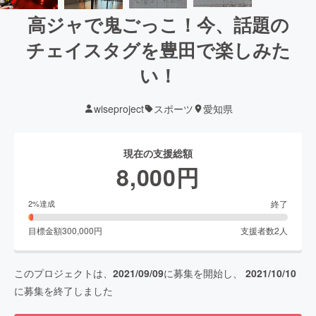
高ジャで鬼ごっこ！今、話題の
チェイスタグを豊田で楽しみた
い！
wiseproject
スポーツ
愛知県
現在の支援総額
8,000
円
終了
2
%達成
目標金額
300,000
円
支援者数
2
人
このプロジェクトは、
2021/09/09
に募集を開始し、
2021/10/10
に募集を終了しました