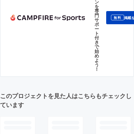
ン
を
専
門
掲載
無料
サ
ポ
ー
ト
付
き
で
始
め
よ
う
！
このプロジェクトを見た人はこちらもチェックし
ています