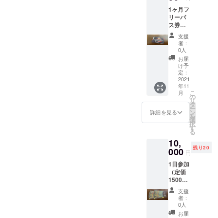
在はグルー
の使用
1ヶ月フ
方法 チ
プフィット
リーパ
ケット1
ネスをス
ス券
枚につ
（定価
トップし運
き１名
支援
10000
様がご
者：
動教室をし
円）。
利用い
0人
ている。
2021年
ただけ
お届
11月末
ます。3
け予
までの
枚のチ
定：
フリー
2021
ケット
年11
パスを
で同時
こ
月
郵送い
に３名
の
リ
たしま
で参加
タ
ー
す。 ＊
してい
ン
詳細を見る
を
準備が
ただく
選
択
遅れた
ことも
す
る
場合は
可能で
10,
後送り
す。
残り20
し12月
000
円
になる
1日参加
場合も
（定価
ありま
1500
す。 チ
円）の
ケット
支援
10回分
の使用
者：
の回数
方法 チ
0人
券（有
ケット1
お届