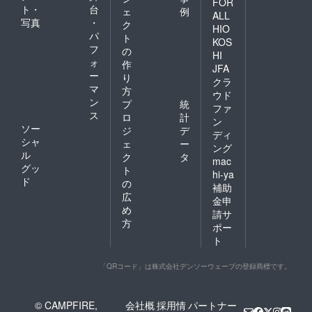
FOR
ト・
台
ェ
例
ALL
写真
・
ク
HIO
パ
ト
KOS
フ
の
HI
ォ
作
JFA
ー
り
クラ
マ
方
ウド
ン
プ
統
ファ
ス
ロ
計
ン
ソー
ジ
デ
ディ
シャ
ェ
ー
ング
ル
ク
タ
mac
グッ
ト
hi-ya
ド
の
補助
広
金申
め
請サ
方
ポー
ト
「QRコード」は株式会社デンソーウェーブの登録商標です。
© CAMPFIRE,
会社概
採用情
パートナー