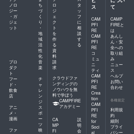
ビ
につい
ノロ
ち
ロ
タ
ス
て
ジー
づ
ジ
ッ
・ガ
く
ェ
フ
CAM
CAMP
ジェ
り
ク
に
PFI
FIREと
ット
・
ト
相
RE
は
地
を
談
CAM
あんし
域
作
す
PFI
ん・安
活
る
る
RE
全への
性
資
コ
取り組
化
料
ミュ
み
プロ
音
請
ニ
ニュー
ダク
楽
求
ティ
ス
ト
CAM
ヘルプ
クラウドファ
フー
チ
PFI
お問い
ンディングの
ド・
ャ
RE
合わせ
ノウハウを無
飲食
レ
Crea
料で学ぼう
店
ン
tion
各種規定
CAMPFIRE
ジ
CAM
アカデミー
アニ
ス
利用規
PFI
メ・
ポ
約
RE
漫画
ー
CA
説
細則
for
ツ
MP
明
プライ
Soci
ファ
映
FI
会
バシー
al