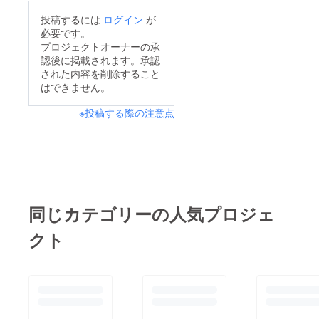
えたつもりでしたが、
投稿するには
ログイン
が
思いのほか伝わりづら
必要です。
かったのかとまた前回
プロジェクトオーナーの承
認後に掲載されます。承認
クッキーのリターンを
された内容を削除すること
しておりましたが手作
はできません。
り作業の為の数量の確
※投稿する際の注意点
保品質の問題等で今回
見送りました。画像の
クラフトマグネット年
間２０個も売れており
ません、メインのはん
くろうのイベントもコ
同じカテゴリーの人気プロジェ
ロナで自粛を余儀なく
クト
され工賃向上が出来る
どイベント作業もでき
ず工賃を下げる状態に
なっております。当初
食品にクッキープリン