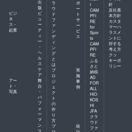
出
ラ
ポ
針
t
版
ウ
ー
反社基
CAM
ビジ
ビ
ド
ト
本方針
PFI
ネ
ュ
フ
サ
カスタ
RE
ス・
ー
ァ
ー
マーハ
for
起業
テ
ン
ビ
ラスメ
Spor
ィ
デ
ス
ントに
ts
ー
ィ
対する
CAM
・
ン
考え方
PFI
ヘ
グ
クッ
RE
ル
と
キーポ
ふる
ス
は
リシー
さと
ケ
プ
実
納税
ア
ロ
施
AD
アー
舞
ジ
事
FOR
ト・
台
ェ
例
ALL
写真
・
ク
HIO
パ
ト
KOS
フ
の
HI
ォ
作
JFA
ー
り
クラ
マ
方
ウド
ン
プ
統
ファ
ス
ロ
計