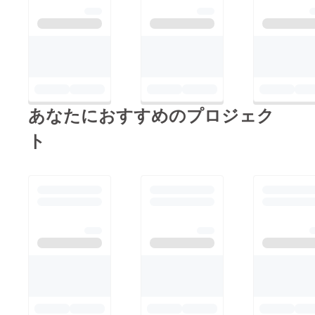
トするプリンターの購
入を考えなしたが１０
０万以上することで見
送り、今回マグカップ
や色々なものにプリン
トできる昇華プリン
あなたにおすすめのプロジェク
ターの購入をクラウド
ファンディングに選び
ト
ました。障害者の方の
作業が増え工賃を向上
させることと訓練をし
就労に向け挑戦しても
らうのが当事業所の使
命であります。残り少
なくなってきましたが
最後まで頑張りますの
で支援・応援・拡散ど
うぞよろしくお願いい