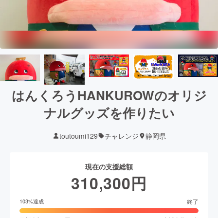
はんくろうHANKUROWのオリジ
ナルグッズを作りたい
toutoumi129
チャレンジ
静岡県
現在の支援総額
310,300
円
終了
103
%達成