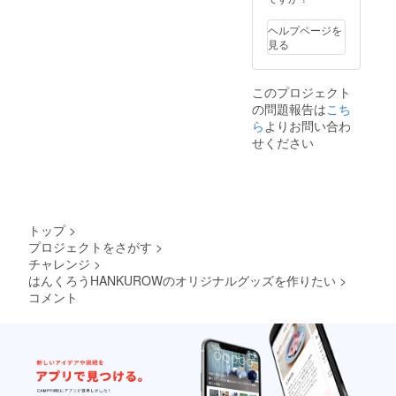
気持ち
を込め
ヘルプページを
て 支援
見る
者さま
へお礼
のチェ
このプロジェクト
キ２枚
の問題報告は
こち
を送ら
せて頂
ら
よりお問い合わ
きま
せください
す。
トップ
>
プロジェクトをさがす
>
チャレンジ
>
はんくろうHANKUROWのオリジナルグッズを作りたい
>
コメント