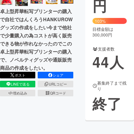
円
卓上型昇華転写プリンターの購入
まちづくり・地域活性化
で自社ではんくろうHANKUROW
103%
グッズの作成をしたい今まで他社
目標金額は
CAMPFIRE for Social Good
CAMPFIRE Creation
300,000円
で少量購入の為コストが高く販売
CAMPFIREふるさと納税
machi-ya
コミュニティ
できる物が作れなかったのでこの
支援者数
卓上型昇華転写プリンターの購入
44
人
で、ノベルティグッズや通販販売
商品の作成をしたい。
ポスト
シェア
募集終了まで残
LINEで送る
URLコピー
り
埋め込み
QRコード
終了