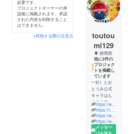
必要です。
プロジェクトオーナーの承
認後に掲載されます。承認
された内容を削除すること
はできません。
toutou
※投稿する際の注意点
mi129
静岡県
他に2件の
プロジェク
トを掲載し
ています
一社）とお
とうみ公式
キャラはん
くろうです
https://www.tootoumi.jp/
浜松市を盛
https://twitter.com/koko598082481
り上げる障
https://www.tiktok.com/foryou?lang=ja#
https://www.instagram.com/hankurow/
害者就労訓
メッセー
練施設と娯
ジを送る