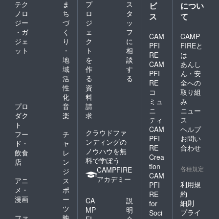
テク
ま
プ
ス
ビ
につい
ノロ
ち
ロ
タ
ス
て
ジー
づ
ジ
ッ
・ガ
く
ェ
フ
CAM
CAMP
ジェ
り
ク
に
PFI
FIREと
ット
・
ト
相
RE
は
地
を
談
CAM
あんし
域
作
す
PFI
ん・安
活
る
る
RE
全への
性
資
コ
取り組
化
料
ミュ
み
プロ
音
請
ニ
ニュー
ダク
楽
求
ティ
ス
ト
CAM
ヘルプ
クラウドファ
フー
チ
PFI
お問い
ンディングの
ド・
ャ
RE
合わせ
ノウハウを無
飲食
レ
Crea
料で学ぼう
店
ン
tion
各種規定
CAMPFIRE
ジ
CAM
アカデミー
アニ
ス
利用規
PFI
メ・
ポ
約
RE
漫画
ー
CA
説
細則
for
ツ
MP
明
プライ
Soci
ファ
映
FI
会