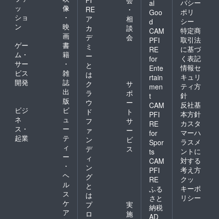
バシー
al
ッ
像
RE
・
ポリ
Goo
ショ
・
ア
相
シー
d
ン
映
カ
談
特定商
CAM
画
デ
会
取引法
PFI
ゲー
書
ミ
に基づ
RE
ム・
籍
ー
く表記
for
サー
・
と
情報セ
Ente
ビス
雑
は
キュリ
rtain
開発
誌
ク
サ
ティ方
men
出
ラ
ポ
針
t
版
ウ
ー
反社基
CAM
ビジ
ビ
ド
ト
本方針
PFI
ネ
ュ
フ
サ
カスタ
RE
ス・
ー
ァ
ー
マーハ
for
起業
テ
ン
ビ
ラスメ
Spor
ィ
デ
ス
ントに
ts
ー
ィ
対する
CAM
・
ン
考え方
PFI
ヘ
グ
クッ
RE
ル
と
キーポ
ふる
ス
は
リシー
さと
ケ
プ
実
納税
ア
ロ
施
AD