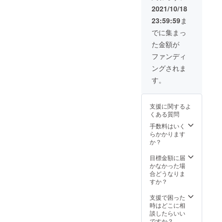
ファン
2021/10/18
ディン
23:59:59
ま
グ購入
者特典
でに集まっ
商品に
た金額が
使用可
能 プリ
ファンディ
ントは
ングされま
「昇華
プリン
す。
ト」と
いう方
法で生
支援に関するよ
地に
くある質問
しっか
りとイ
手数料はいく
ンクを
らかかります
染み込
か？
ませま
す。 プ
目標金額に届
リント
かなかった場
最大範
合どうなりま
囲は
すか？
40×40c
mで
支援で困った
す。 リ
時はどこに相
ターン2
談したらいい
感謝の
ですか？