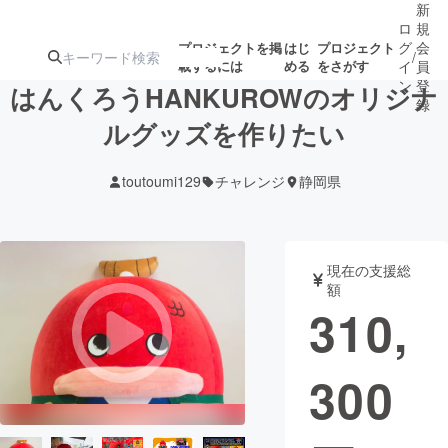
新
ロ
規
グ
会
プロジェクトを掲
はじ
プロジェクト
/
載するには
める
をさがす
イ
員
ン
登
はんくろうHANKUROWのオリジナ
録
ルグッズを作りたい
人気のプロ
注目のリ
注目の新着プロ
募集終了が近いプ
もうすぐ公開
toutoumi129
チャレンジ
静岡県
ジェクト
ターン
ジェクト
ロジェクト
されます
アート・写真
音楽
現在の支援総
額
310,
テクノロジー・ガジェット
ゲーム・サ
300
映像・映画
書籍・雑誌
ビジネス・起業
チャレンジ