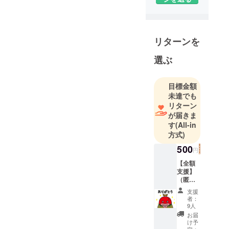
楽施設遊戯
場との連携
を進めた
い、端玉景
リターンを
品に授産品
を、就労訓
選ぶ
練の場を一
緒に考えて
目標金額
いただけま
未達でも
せんか？ラ
リターン
イターさん
が届きま
す
(All-in
とのお仕事
方式)
もしたい！
Twitter・
500
円
YouTube・
【全額
インスタ・
支援】
（匿名
ティック
可能・
支援
トックの撮
個人情
者：
影も訓練で
報メー
9人
ルアド
やっても
お届
レスの
け予
らってま
み）と
定：