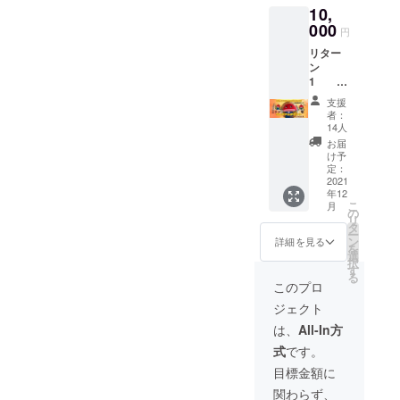
10,
報とし
000
て伝わ
円
ります
リター
ので、
ン
匿名で
1
のご支
はん
援も可
支援
くろう
能で
者：
HANKU
す。
14人
ROW商
お届
品購入
け予
時20％
定：
割引チ
2021
年12
ケット
こ
月
（サー
の
リ
ビスが
タ
ー
存続す
ン
詳細を見る
を
る限
選
択
り）
す
る
ホーム
このプロ
ページ
ジェクト
はんく
ろう
は、
All-In方
SHOP
式
です。
からご
購入頂
目標金額に
ける ク
関わらず、
ラウド