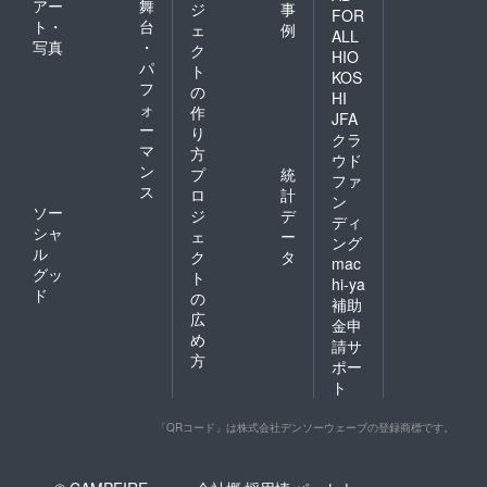
アー
舞
ジ
事
FOR
ト・
台
ェ
例
ALL
写真
・
ク
HIO
パ
ト
KOS
フ
の
HI
ォ
作
JFA
ー
り
クラ
マ
方
ウド
ン
プ
統
ファ
ス
ロ
計
ン
ソー
ジ
デ
ディ
シャ
ェ
ー
ング
ル
ク
タ
mac
グッ
ト
hi-ya
ド
の
補助
広
金申
め
請サ
方
ポー
ト
「QRコード」は株式会社デンソーウェーブの登録商標です。