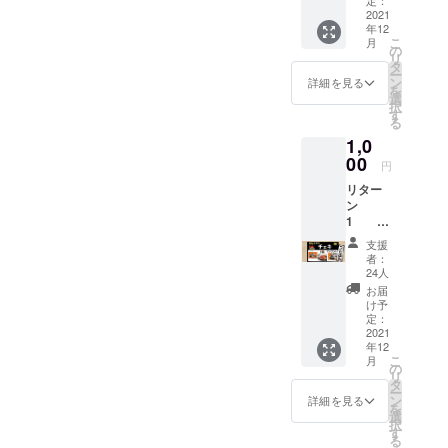
にかく
2021
す。屋台村
年12
このプ
の手伝い
こ
月
ロジェ
の
リ
も！
クトを
タ
ー
応援し
ン
詳細を見る
を
たい！
選
択
という
す
る
方に。
1,0
プロ
ジェク
00
円
ト終了
リター
後に、
ン
お礼の
1
メール
感謝
を送ら
支援
の気持
せてい
者：
ちを込
ただき
24人
めて 支
ます。
お届
援者さ
こちら
け予
まへお
には
定：
礼の
2021
ユー
年12
チェキ2
ザー名
こ
月
枚を送
とメー
の
リ
らせて
ルアド
タ
ー
頂きま
レスの
ン
詳細を見る
を
す。
みがご
選
択
支援者
す
る
様の情