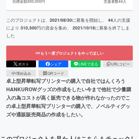
目標金額
300,000
円
支援者数
44
人
このプロジェクトは、
2021/08/30
に募集を開始し、
44
人の支援
により
310,300
円の資金を集め、
2021/10/18
に募集を終了しま
した
もう一度プロジェクトをやってほしい
ポスト
シェア
LINEで送る
URLコピー
埋め込み
QRコード
卓上型昇華転写プリンターの購入で自社ではんくろう
HANKUROWグッズの作成をしたい今まで他社で少量購
入の為コストが高く販売できる物が作れなかったのでこ
の卓上型昇華転写プリンターの購入で、ノベルティグッ
ズや通販販売商品の作成をしたい。
このプロジェクトを見た人はこちらもチェックし