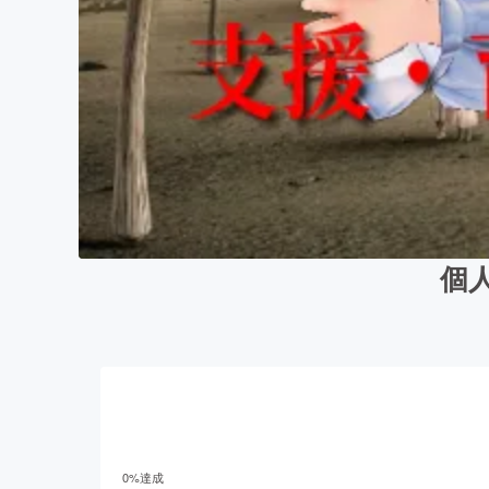
個
0
%達成