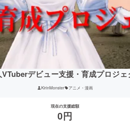
人VTuberデビュー支援・育成プロジェ
KirinMonster
アニメ・漫画
現在の支援総額
0
円