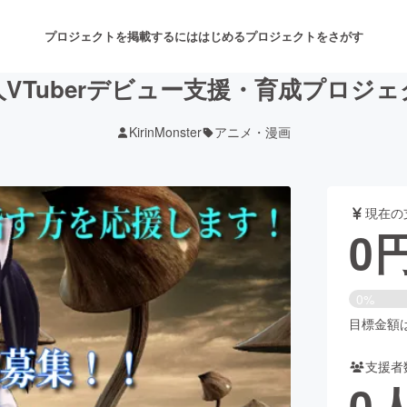
プロジェクトを掲載するには
はじめる
プロジェクトをさがす
人VTuberデビュー支援・育成プロジェ
KirinMonster
アニメ・漫画
注目のリターン
注目の新着プロジェクト
募集終了が近いプロジェクト
も
現在の
音楽
舞台・パフォーマンス
0
ゲーム・サービス開発
フード・飲食店
0%
書籍・雑誌出版
アニメ・漫画
目標金額は7
支援者
チャレンジ
ビューティー・ヘルスケ
0