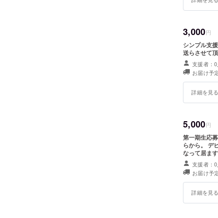
3,000
円
シンプル支援コース 純粋に支援すると言うコー
送らさせて頂
支援者：0
お届け予定
詳細を見
5,000
円
第一期生応募コース これから個人VTuberデ
らから。 デビューの為の指導とコミュニティ利用権3か月分がセットに
なって居ます。 注：既にデビュー済みでYOUTUBEチャ
の方は応募出
支援者：0
お届け予定
詳細を見