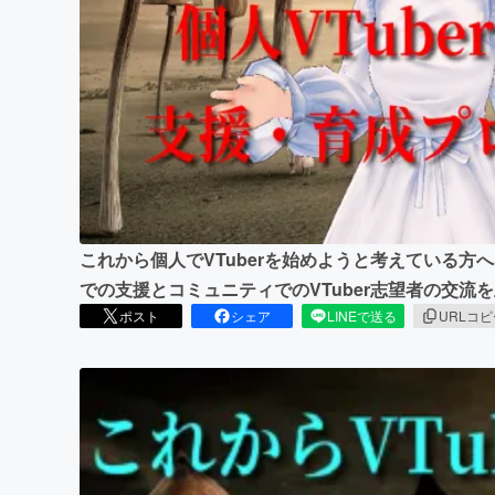
まちづくり・地域活性化
これから個人でVTuberを始めようと考えている方
での支援とコミュニティでのVTuber志望者の交流
ポスト
シェア
LINEで送る
URLコ