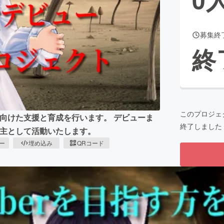
募集終
CAMPFIRE for Social Good
CAMPFIRE Creation
終
CAMPFIREふるさと納税
machi-ya
コミュニティ
このプロジェ
へ向けた支援と育成を行います。 デビューま
終了しました
を主として活動いたします。
ピー
埋め込み
QRコード