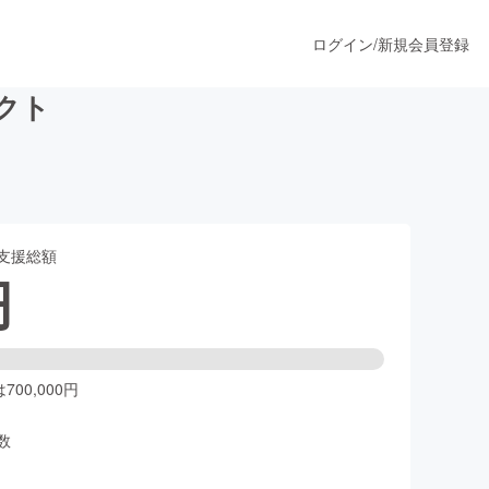
ログイン
/
新規会員登録
クト
うすぐ公開されます
支援総額
プロダクト
円
ファッション
スポーツ
00,000円
数
ア
ソーシャルグッド
人