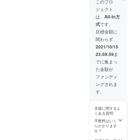
お名前をご記入
このプロ
ください。 掲載
ジェクト
期間は3か月間に
なります。
は、
All-In方
式
です。
目標金額に
関わらず、
2021/10/15
23:59:59
ま
でに集まっ
た金額が
ファンディ
ングされま
す。
支援に関するよ
くある質問
手数料はいく
らかかります
か？