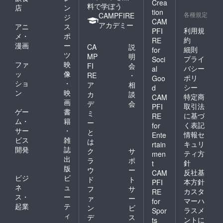
Crea
料で学ぼう
店
ン
tion
各種規定
CAMPFIRE
ジ
CAM
アカデミー
アニ
ス
利用規
PFI
メ・
ポ
約
RE
漫画
ー
CA
説
細則
for
ツ
MP
明
プライ
Soci
ファ
映
FI
会
バシー
al
ッ
像
RE
・
ポリ
Goo
ショ
・
ア
相
シー
d
ン
映
カ
談
特定商
CAM
画
デ
会
取引法
PFI
ゲー
書
ミ
に基づ
RE
ム・
籍
ー
く表記
for
サー
・
と
情報セ
Ente
ビス
雑
は
キュリ
rtain
開発
誌
ク
サ
ティ方
men
出
ラ
ポ
針
t
版
ウ
ー
反社基
CAM
ビジ
ビ
ド
ト
本方針
PFI
ネ
ュ
フ
サ
カスタ
RE
ス・
ー
ァ
ー
マーハ
for
起業
テ
ン
ビ
ラスメ
Spor
ィ
デ
ス
ントに
ts