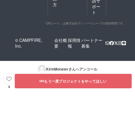
請サ
方
ポー
ト
「QRコード」は株式会社デンソーウェーブの登録商標です。
© CAMPFIRE,
会社概
採用情
パートナー
Inc.
要
報
募集
KirinMonster
さんへアンコール
もう一度プロジェクトをやってほしい
4