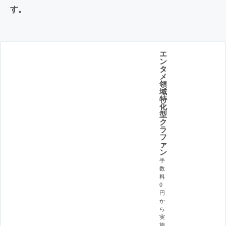
す。
エ
ン
タ
メ
領
域
特
化
型
ク
ラ
フ
ァ
ン
手
数
料
0
円
か
ら
実
施