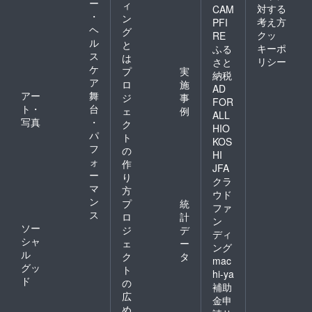
ー
ィ
対する
CAM
・
ン
考え方
PFI
ヘ
グ
クッ
RE
ル
と
キーポ
ふる
ス
は
リシー
さと
ケ
プ
実
納税
ア
ロ
施
AD
アー
舞
ジ
事
FOR
ト・
台
ェ
例
ALL
写真
・
ク
HIO
パ
ト
KOS
フ
の
HI
ォ
作
JFA
ー
り
クラ
マ
方
ウド
ン
プ
統
ファ
ス
ロ
計
ン
ソー
ジ
デ
ディ
シャ
ェ
ー
ング
ル
ク
タ
mac
グッ
ト
hi-ya
ド
の
補助
広
金申
め