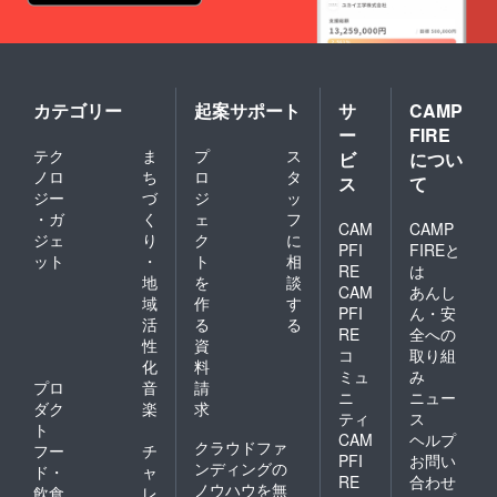
カテゴリー
起案サポート
サ
CAMP
ー
FIRE
テク
ま
プ
ス
ビ
につい
ノロ
ち
ロ
タ
ス
て
ジー
づ
ジ
ッ
・ガ
く
ェ
フ
CAM
CAMP
ジェ
り
ク
に
PFI
FIREと
ット
・
ト
相
RE
は
地
を
談
CAM
あんし
域
作
す
PFI
ん・安
活
る
る
RE
全への
性
資
コ
取り組
化
料
ミュ
み
プロ
音
請
ニ
ニュー
ダク
楽
求
ティ
ス
ト
CAM
ヘルプ
クラウドファ
フー
チ
PFI
お問い
ンディングの
ド・
ャ
RE
合わせ
ノウハウを無
飲食
レ