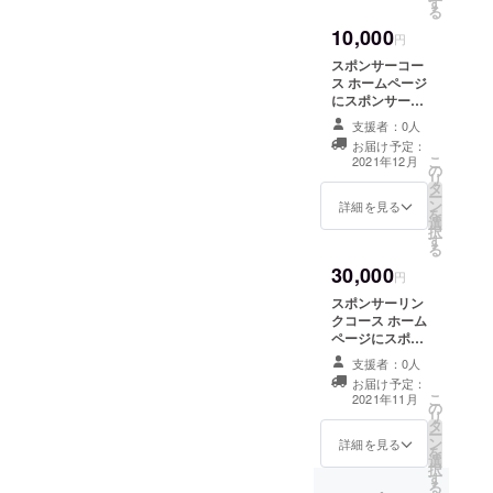
す
す。 注：既にデ
る
ビュー済みで
10,000
YOUTUBEチャ
円
ンネルをお持ち
スポンサーコー
の方は応募出来
ス ホームページ
ません。
にスポンサーと
して名前を掲載
支援者：0人
させて頂きま
お届け予定：
す。 個人名・ペ
こ
2021年12月
の
ンネーム・企業
リ
タ
名・屋号等が使
ー
ン
用できます。 ※
詳細を見る
を
選
支援時、必ず備
択
す
考欄にご希望の
る
お名前をご記入
30,000
ください。 掲載
円
期間は3か月間に
スポンサーリン
なります。
クコース ホーム
ページにスポン
サーバナーとリ
支援者：0人
ンクを貼らさせ
お届け予定：
て頂きます。 バ
こ
2021年11月
の
ナーの大きさは
リ
タ
常識の範囲でお
ー
ン
願いします。 ※
詳細を見る
を
選
支援時、必ず備
択
す
考欄にご希望の
る