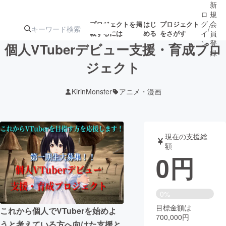
新
ロ
規
グ
会
プロジェクトを掲
はじ
プロジェクト
/
載するには
める
をさがす
イ
員
ン
登
個人VTuberデビュー支援・育成プロ
録
ジェクト
人気のプロ
注目のリ
注目の新着プロ
募集終了が近いプ
もうすぐ公開
KirinMonster
アニメ・漫画
ジェクト
ターン
ジェクト
ロジェクト
されます
アート・写真
音楽
現在の支援総
額
0
円
テクノロジー・ガジェット
ゲーム・サ
映像・映画
書籍・雑誌
0%
目標金額は
これから個人でVTuberを始めよ
700,000円
ビジネス・起業
チャレンジ
うと考えている方へ向けた支援と