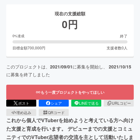
現在の支援総額
0
円
終了
0
%達成
目標金額
700,000
円
支援者数
0
人
このプロジェクトは、
2021/09/01
に募集を開始し、
2021/10/15
に募集を終了しました
もう一度プロジェクトをやってほしい
ポスト
シェア
LINEで送る
URLコピー
埋め込み
QRコード
これから個人でVTuberを始めようと考えている方へ向け
た支援と育成を行います。 デビューまでの支援とコミュ
ニティでのVTuber志望者の交流を主として活動いたしま