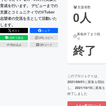
育成を行います。 デビューまでの
支援者数
まちづくり・地域活性化
0
人
支援とコミュニティでのVTuber
志望者の交流を主として活動いた
CAMPFIRE for Social Good
CAMPFIRE Creation
します。
CAMPFIREふるさと納税
machi-ya
コミュニティ
ポスト
シェア
募集終了まで残
LINEで送る
URLコピー
り
終了
埋め込み
QRコード
このプロジェクトは、
2021/09/01
に募集を開始
し、
2021/10/15
に募集を
終了しました
もう一度プロジェク