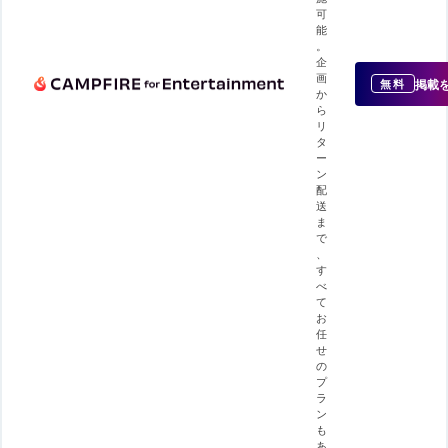
可
能
。
企
画
掲載
無料
か
ら
リ
タ
ー
ン
配
送
ま
で
、
す
べ
て
お
任
せ
の
プ
ラ
ン
も
あ