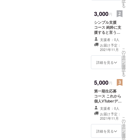
択
す
る
3,000
円
シンプル支援
コース 純粋に支
援すると言う
コースです。 お
支援者：0人
礼のメールを送
お届け予定：
らさせて頂きま
こ
2021年11月
の
す。
リ
タ
ー
ン
詳細を見る
を
選
択
す
る
5,000
円
第一期生応募
コース これから
個人VTuberデ
ビューしたいと
支援者：0人
言う方はこちら
お届け予定：
から。 デビュー
こ
2021年11月
の
の為の指導とコ
リ
タ
ミュニティ利用
ー
ン
権3か月分がセッ
詳細を見る
を
選
トになって居ま
択