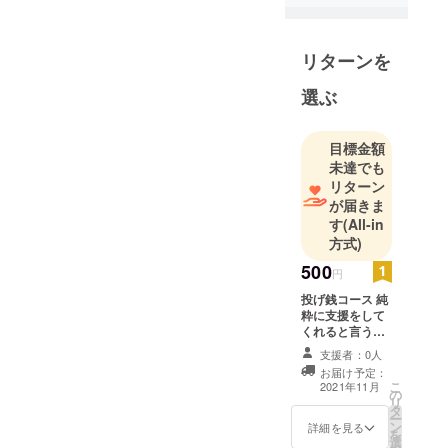
リターンを
選ぶ
目標金額
未達でも
リターン
が届きま
す
(All-in
方式)
500
円
投げ銭コース 純
粋に支援をして
くれると言う方
向けのコースで
支援者：0人
す。 お礼のメー
お届け予定：
ルを送らせて頂
こ
2021年11月
の
きます。
リ
タ
ー
ン
詳細を見る
を
選