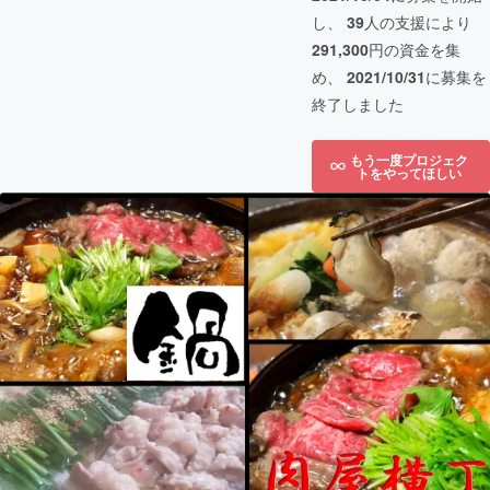
し、
39
人の支援により
291,300
円の資金を集
め、
2021/10/31
に募集を
終了しました
もう一度プロジェク
トをやってほしい