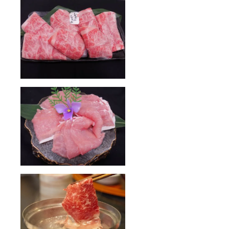
のヒレ
肉をご
良い致
しまし
た。 ②
ペリ
ゴール
産 鴨
フォア
グラス
テー
キ ４
枚(１
枚：40
～60
ｇ）
フォア
グラは
何と
言って
もフラ
ンス産
が美味
しいで
す。中
でもペ
リゴー