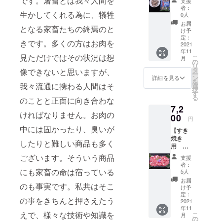
です。屠畜とは我々人間を
500ｇ
支援
に思い
和牛
ク』平
で使わ
者：
×1 ②き
ます。
ロース
生かしてくれる為に、犠牲
成17年
0人
れる一
りたん
①天然
トビー
度～23
般的な
お届
ぽ 3本
猪ロー
となる家畜たちの終焉のと
フ
年度・
け予
鴨で
（約280
ス 250
セッ
25年度
定：
す。 ②
ｇ）×2
ｇ
きです。多くの方はお肉を
ト】
2021
で農林
シャラ
③きり
×1
年11
【限定
水産大
ン鴨
たんぽ
見ただけではその状況は想
②天然
こ
月
190セッ
臣賞を
の
ロー
鍋用つ
猪バラ
リ
ト】
受賞
タ
像できないと思いますが、
ス ス
ゆ 200
肉 250
ー
【定価
し、か
ン
詳細を見る
ライ
ｇ×1
ｇ×1
を
￥1090
ながわ
我々流通に携わる人間はそ
選
ス
択
0】
ブラン
す
300ｇ
る
のことと正面に向き合わな
①広島
ドに認
×1
7,2
県産牡
定され
シャラ
ければなりません。お肉の
蠣むき
00
た高品
ン産の
円
身 ８
質の豚
窒息鴨
中には固かったり、臭いが
【すき
００g×1
肉で
です。
焼き
名
す。 ①
③バル
したりと難しい商品も多く
用 お
水百選
黒毛和
バリー
肉セッ
にも選
牛 肩
ございます。そういう商品
鴨ロー
支援
ト A】
ばれた
ロース
者：
ス ス
【定価
太田川
にも家畜の命は宿っている
スライ
5人
ライ
￥1020
をはじ
ス
お届
ス
のも事実です。私共はそこ
0】
め、湾
500g×1
け予
300ｇ
こ
西部の
定：
②神奈
×1
の事をきちんと押さえたう
だわり
2021
小瀬
川県
とうも
年11
の品種
川、今
やまゆ
ろこし
えで、様々な技術や知識を
こ
月
とこだ
津川等
の
りポー
をふん