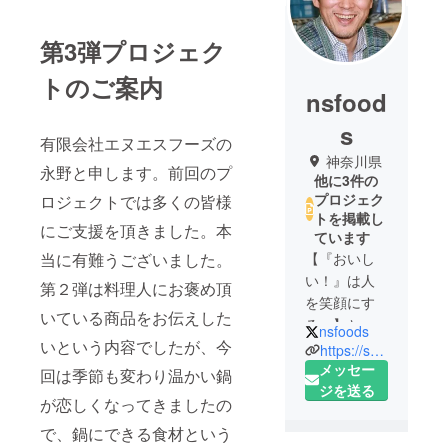
第3弾プロジェク
トのご案内
nsfood
s
有限会社エヌエスフーズの
神奈川県
永野と申します。前回のプ
他に3件の
プロジェク
ロジェクトでは多くの皆様
トを掲載し
にご支援を頂きました。本
ています
当に有難うございました。
【『おいし
い！』は人
第２弾は料理人にお褒め頂
を笑顔にす
いている商品をお伝えした
る。】とい
nsfoods
いという内容でしたが、今
うことを信
https://shop.shokuraku.com/
念に、３０
メッセー
回は季節も変わり温かい鍋
数年来、高
ジを送る
が恋しくなってきましたの
級ホテル
で、鍋にできる食材という
や、高級フ