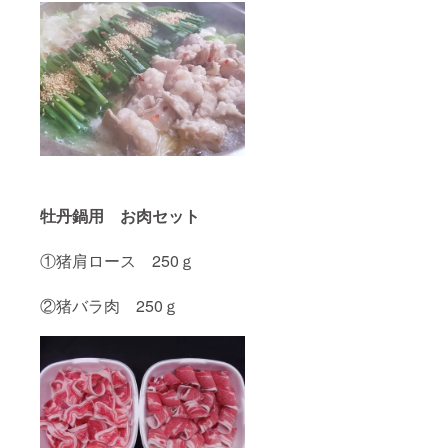
ミコ
酢・グ
ルコー
スシ
ロッ
プ・マ
ルトデ
キスト
リン・
ぶどう
糖・増
粘剤・
カラメ
牡丹鍋用 お肉セット
ル色素
原産
国：イ
①猪肩ロース 250ｇ
タリア
保存方
②猪バラ肉 250ｇ
法：直
射日光
を避け
常温保
管 栄養
成分100
ｇ当
り：熱
量２０
８ｋｃ