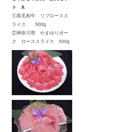
別なも
ト A
のがご
ざいま
①黒毛和牛 リブロースス
すが、
ライス 500g
ご家庭
でヒレ
②神奈川県 やまゆりポー
ステー
キと
ク ローススライス 500g
フォア
グラで
も十分
豪華な
味わい
を楽し
めます
ので、
是非あ
なたの
ロッ
シーニ
をお楽
しみく
ださ
い。ど
うして
も、ト
リュフ
をご所