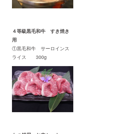
ル産は
伝統が
あり、
冷凍の
技術も
優れて
４等級黒毛和牛 すき焼き
いて高
級レス
用
トラン
①黒毛和牛 サーロインス
でも多
く使わ
ライス 300g
れてい
ます。
③バル
サミコ
ソー
ス 280
㎖×1
フ
ランス
料理の
ソース
が非常
に頭を
悩ませ
るので
すが、
今回は