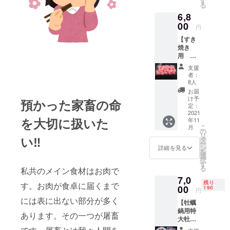
す
意いた
となが
る
がきつ
すが、
しまし
ら、全
6,8
くて食
今回は
た。味
然臭い
べられ
00
３種類
を決め
がしな
円
ないと
の鴨を
るスー
いとい
【すき
いう方
ご用意
プと比
う事で
焼き
用に、
いたし
内地
はござ
用 お
赤身の
まし
鶏、き
いませ
肉セッ
旨さを
た。そ
りたん
ん。一
支援
ト B】
味わえ
れぞれ
ぽが
者：
般の方
【定価
るサー
味わい
8人
セット
でも美
￥9500
ロイン
が違い
になっ
お届
味しく
】
を使用
ますの
け予
ており
頂ける
預かった家畜の命
こだわ
したお
定：
でこの
ます。
という
りの品
2021
すすめ
機会に
鍋の中
事で
を大切に扱いた
年11
種とこ
の商品
食べ比
に入れ
す）。
こ
月
だわり
です。
の
べてみ
る野菜
お勧め
リ
の専用
い‼
①黒毛
タ
て下さ
などは
の一品
ー
飼料に
和牛
ン
い。 ①
詳細を見る
申し訳
です。
を
より生
サーロ
選
合鴨
ござい
私個人
択
産され
インス
す
ロー
ません
的に
る
私共のメイン食材はお肉で
た 神奈
ライ
ス ス
がご自
は、す
7,0
川県で
ス
ライ
身でご
きやき
残り
す。お肉が食卓に届くまで
育った
00
300g×1
190
ス
用意く
円
にして
おいし
300ｇ
ださ
食べる
には表に出ない部分が多く
【牡蠣
い豚肉
×1
い。 ①
のが一
鍋用特
『やま
よく蕎
あります。その一つが屠畜
比内地
番おい
大牡蠣
ゆり
麦屋さ
鶏 約
しい様
と黒毛
ポー
んなど