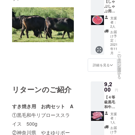
【しゃ
育った
質の豚
蠣で
ぶしゃ
おいし
肉で
す。好
ぶ用
い豚肉
す。 ①
きな方
お肉
『やま
黒毛和
にはた
支援
セッ
ゆり
牛リブ
まらな
者：
ト A】
ポー
ロース
2人
い一品
【定価
ク』平
スライ
です。
お届
￥1100
成17年
ス
け予
②肉屋
0】
度～23
定：
500g×1
横丁特
こ
2021
年度・
②神奈
製ロー
年11
だわり
25年度
川県
スト
こ
月
の品種
で農林
の
やまゆ
ビー
リ
とこだ
水産大
タ
りポー
フ (約
ー
わりの
臣賞を
ン
ク
詳細を見る
300-
を
専用飼
受賞
選
ロース
400
択
料によ
し、か
す
スライ
ｇ)×1
る
り生産
ながわ
ス
黒
9,2
された
ブラン
500g×1
毛和牛
リターンのご紹介
神奈川
00
ドに認
のもも
円
県で
定され
肉を原
【４等
育った
た高品
料とし
級黒毛
おいし
質の豚
て作り
すき焼き用 お肉セット A
和牛
い豚肉
肉で
上げて
サーロ
『やま
す。 ①
ありま
支援
①黒毛和牛リブローススラ
インス
ゆり
黒毛和
者：
す。輸
テー
ポー
牛 肩
1人
イス 500g
入物を
キ】
ク』平
ロース
お届
原料と
【定価
成17年
②神奈川県 やまゆりポー
スライ
け予
した