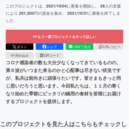
このプロジェクトは、
2021/10/04
に募集を開始し、
39
人の支援
により
291,300
円の資金を集め、
2021/10/31
に募集を終了しま
した
もう一度プロジェクトをやってほしい
ポスト
シェア
LINEで送る
URLコピー
埋め込み
QRコード
コロナ感染者の数も大分少なくなってきているものの、
第６波がいつまた来るのかと心配事は尽きない状況です
が、私共は前向きに頑張りたいです。皆さまもきっと同
じ思いだろうと思います。今回私たちは、１１月の寒く
なり始めた季節にピッタリの鍋用の食材を皆様にお届け
するプロジェクトを提供します。
このプロジェクトを見た人はこちらもチェックし