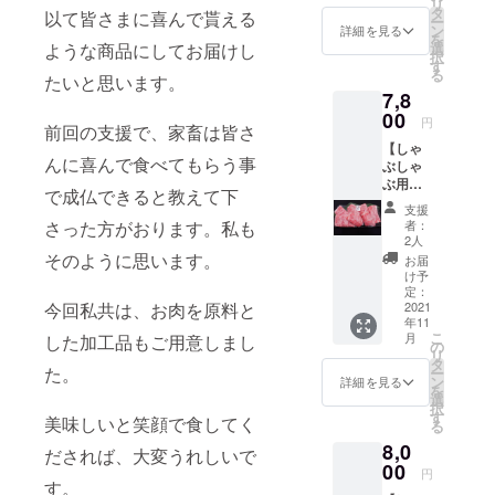
リ
わりの
から広
タ
ク
以て皆さまに喜んで貰える
だんに
ー
専用飼
島湾に
ン
ロース
詳細を見る
食べさ
を
料によ
運び込
選
ような商品にしてお届けし
スライ
せたバ
択
り生産
まれた
す
ス
ルバ
る
された
たいと思います。
自然の
500g×1
リー種
7,8
神奈川
恵
の鴨で
県で
00
みを受
円
す。
前回の支援で、家畜は皆さ
育った
け、す
【しゃ
おいし
くすく
んに喜んで食べてもらう事
ぶしゃ
い豚肉
育った
ぶ用
『やま
かきを
で成仏できると教えて下
お肉
ゆり
剝き身
支援
セッ
ポー
にし急
者：
さった方がおります。私も
ト B】
ク』平
速凍結
2人
【定価
成17年
そのように思います。
してあ
お届
￥1050
度～23
りま
け予
0】
年度・
定：
す。サ
こ
2021
今回私共は、お肉を原料と
25年度
イズも
年11
だわり
で農林
3L とい
こ
月
した加工品もご用意しまし
の品種
水産大
の
う特大
リ
とこだ
臣賞を
タ
サイズ
た。
ー
わりの
受賞
ン
で業務
詳細を見る
を
専用飼
し、か
選
用でご
択
料によ
ながわ
す
く一部
美味しいと笑顔で食してく
る
り生産
ブラン
にしか
8,0
された
ドに認
出回ら
だされば、大変うれしいで
神奈川
00
定され
ない貴
円
県で
す。
た高品
重な牡