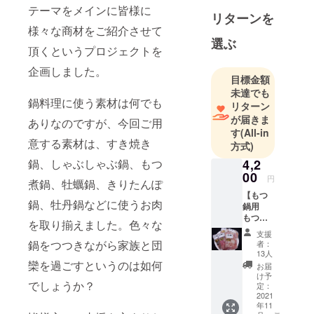
ランス料理
テーマをメインに皆様に
リターンを
店、高級イ
様々な商材をご紹介させて
タリア料理
選ぶ
頂くというプロジェクトを
店などに、
日本国内の
企画しました。
目標金額
さまざまな
未達でも
食材を開拓
鍋料理に使う素材は何でも
リターン
提供し続け
が届きま
ありなのですが、今回ご用
て参りまし
す
(All-in
意する素材は、すき焼き
た。特に国
方式)
産ジビエに
鍋、しゃぶしゃぶ鍋、もつ
4,2
関しまして
00
円
煮鍋、牡蠣鍋、きりたんぽ
は、ホテル
【もつ
鍋、牡丹鍋などに使うお肉
やレストラ
鍋用
もつ肉
ンの料理長
を取り揃えました。色々な
セッ
支援
たちと共に
ト】
鍋をつつきながら家族と団
者：
【定価
安定供給の
13人
￥6440
欒を過ごすというのは如何
お届
基礎を作り
】
け予
あげること
でしょうか？
黒毛和
定：
牛の内
2021
ができたと
年11
臓肉を
思います。