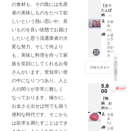
かも秋
牛ハチ
の食材も、その陰には生産
【きり
には、
ノス
たんぽ
どんぐ
200ｇ
者の美味しものをたべて欲
鍋 お
りの実
×1
肉セッ
がふん
しいという熱い思いや、良
支援
ト（2～
だんに
者：
いものを良い状態でお届け
3人
落ちて
4人
前）】
おり、
お届
したいと思う流通業者の大
【定価
いのし
け予
7300】
しに
定：
変な努力、そして何より
弊
2021
とって
年11
社が長
は楽園
も、美味し料理を作って家
こ
月
年購入
みたい
の
リ
をさせ
な場所
タ
族を笑顔にしてくれるお母
ー
て頂い
となっ
ン
詳細を見る
を
ている
さんがいます。世知辛い世
ており
選
択
ハピー
ます。
す
る
の中になりつつあり、人と
農場さ
弊社は
5,8
んは、
ジビエ
人の関りが非常に難しく
残り47
秋田
00
には旬
円
ジャン
がある
なっております。確かに、
【鴨
ボうさ
と確信
鍋 お
ぎと比
してお
お金さえ出せば何でも揃う
肉セッ
内地鶏
ります
ト】
を飼育
便利な時代です。そこから
ので、
支援
【限定
してお
寒い時
者：
50セッ
は欲求を満たすことはでき
りま
期に捕
3人
ト】
す。森
獲した
お届
【定価