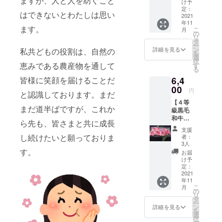
ますが、人と人を紡ぐこと
林に囲
猪のみ
け予
￥7000
まれた
定：
を販売
はできないとわたしは思い
】
2021
自然の
してお
年11
鴨鍋は
環境下
りま
ます。
こ
月
ご家庭
で飼育
の
す。食
リ
ではな
してお
タ
して頂
ー
じみの
り、名
ン
ければ
詳細を見る
私共どもの役割は、自然の
を
薄い料
の知れ
選
その違
択
理では
恵みである農産物を通して
た料理
す
いを十
る
ないか
人さん
分に堪
皆様に笑顔を届けることだ
6,4
と思い
に使っ
能して
ます
00
て頂い
頂けま
円
と認識しております。まだ
が、野
ている
す。ジ
【４等
菜など
商品で
ビエの
まだ道半ばですが、これか
級黒毛
と煮込
す。今
販売に
和牛
めば鴨
回は日
関して
ら先も、皆さまと共に成長
サーロ
の独特
本の三
は３０
支援
イン
な味が
大地鶏
し続けたいと願っておりま
年の
者：
すき焼
染み出
のひと
3人
キャリ
き用】
す。
て美味
つと云
アを持
お届
【定価
しいで
われる
け予
ちます
￥9700
す。一
定：
比内地
ので、
】
2021
般的に
鶏を
臭いと
年11
５等級
は青首
使った
かのご
こ
月
の黒毛
の鴨や
の
きりた
心配は
リ
和牛は
合鴨が
タ
んぽ鍋
無用で
ー
美味し
材料と
ン
セット
詳細を見る
す（当
を
いけ
して使
選
をご用
然のこ
択
ど、脂
われま