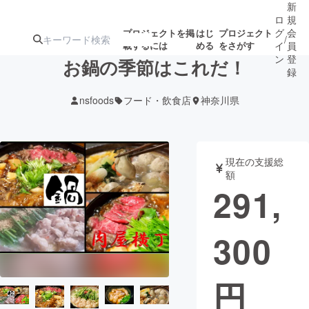
新
ロ
規
グ
会
プロジェクトを掲
はじ
プロジェクト
/
載するには
める
をさがす
イ
員
ン
登
お鍋の季節はこれだ！
録
nsfoods
フード・飲食店
神奈川県
人気のプロ
注目のリ
注目の新着プロ
募集終了が近いプ
もうすぐ公開
ジェクト
ターン
ジェクト
ロジェクト
されます
現在の支援総
額
アート・写真
音楽
291,
テクノロジー・ガジェット
ゲーム・サ
300
映像・映画
書籍・雑誌
円
ビジネス・起業
チャレンジ