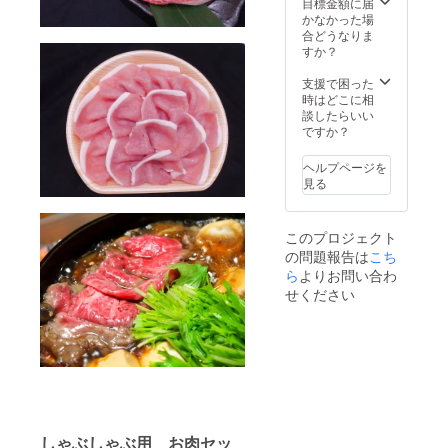
目標金額に届
ずと
かなかった場
言って
合どうなりま
いいほ
すか？
ど登場
する料
支援で困った
理で
時はどこに相
す。本
談したらいい
来はト
ですか？
リュフ
を付け
ヘルプページを
るので
見る
すが、
調理が
難しく
このプロジェクト
なるの
の問題報告は
こち
で今回
は敢え
ら
よりお問い合わ
てト
せください
リュフ
は外し
まし
た。レ
ストラ
ンで食
べる
ロッ
シーニ
しゃぶしゃぶ用 お肉セッ
には格