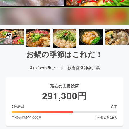
お鍋の季節はこれだ！
nsfoods
フード・飲食店
神奈川県
現在の支援総額
291,300
円
終了
58
%達成
目標金額
500,000
円
支援者数
39
人