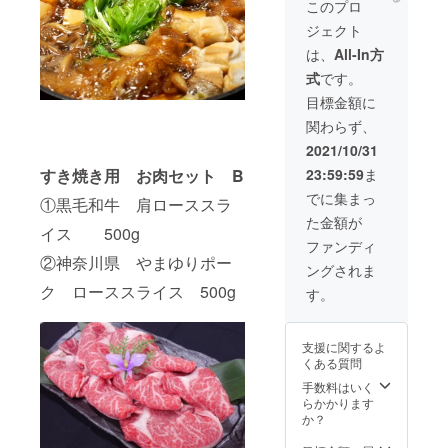
2cm位
ロース
このプロ
原材
フ
の本格
スライ
料：和
ジェクト
ランス
的ス
ス
牛・
料理の
テーキ
500g×1
は、
All-In方
塩・胡
メイン
用のお
椒 保存
式
です。
料理で
肉で
温
ある
す。 ①
目標金額に
度：-15
ロッ
４等級
度以下
関わらず、
シーニ
銘柄
アレル
風です
牛
2021/10/31
ギー：
が、厚
サーロ
牛
すき焼き用 お肉セット B
23:59:59
ま
い牛
インス
フィレ
テー
でに集まっ
①黒毛和牛 肩ローススラ
肉の上
キ ２
た金額が
にフォ
枚
イス 500g
アグラ
500g
ファンディ
やト
②神奈川県 やまゆりポー
ングされま
リュフ
などが
ク ローススライス 500g
す。
贅沢に
乗って
いる料
支援に関するよ
理で
くある質問
す。フ
ランス
手数料はいく
料理の
らかかります
高級
か？
コース
には必