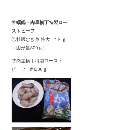
牡蠣鍋・肉屋横丁特製ロー
ストビーフ
①牡蠣むき身 特大 1ｋｇ
（固形量800ｇ）
②肉屋横丁特製ロースト
ビーフ 約300ｇ