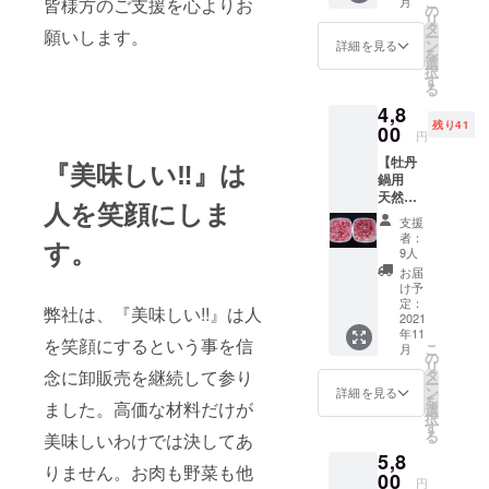
こ
皆様方のご支援を心よりお
月
カット
の
リ
してあ
タ
願いします。
ー
りま
ン
詳細を見る
料理人に
を
す。流
選
『これは旨
択
水で解
す
る
凍し、
い』と言っ
4,8
さっと
て貰いたく
残り41
洗い流
00
円
て今日まで
して頂
【牡丹
きその
『美味しい‼』は
きました
鍋用
ままお
が、今後は
天然猪
使いく
人を笑顔にしま
肉セッ
その思いを
ださ
支援
ト】
い。 ①
者：
一般の方々
す。
【限定
黒毛和
9人
にもお伝え
50セッ
牛小
お届
ト】
腸 200
したいと
け予
【定価
ｇ×2
定：
弊社は、『美味しい!!』は人
思っており
￥7000
2021
②黒毛
年11
ます。
】
和牛シ
を笑顔にするという事を信
こ
月
長崎県
マチョ
の
リ
の対馬
ウ 200
念に卸販売を継続して参り
タ
ー
市は島
ｇ×1 ③
ン
詳細を見る
を
ました。高価な材料だけが
の殆ど
黒毛和
選
択
を森林
牛ギア
す
る
美味しいわけでは決してあ
に覆わ
ラ 200
5,8
れてお
ｇ×1 ④
りません。お肉も野菜も他
り、し
00
黒毛和
円