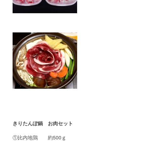
ａｌ
タンパ
ク質0.8
ｇ 脂
質0.1
ｇ 炭
水化物
50.9
ｇ 食
塩相当
量0.14
ｇ
きりたんぽ鍋 お肉セット
①比内地鶏 約500ｇ