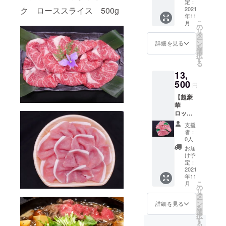
￥1420
度～23
定：
ス
ロース
ク ローススライス 500g
0】
2021
年度・
500g×1
トビー
年11
５
25年度
②神奈
フでは
こ
月
等級の
で農林
の
川県
出すこ
リ
お肉は
水産大
タ
やまゆ
とので
ー
脂がき
臣賞を
ン
りポー
詳細を見る
きない
を
つくて
受賞
選
ク
味わい
択
食べら
し、か
す
ロース
が身上
る
れない
ながわ
スライ
です。
13,
けど美
ブラン
ス
鍋をつ
味しい
500
ドに認
500g×1
円
つきな
お肉が
定され
がら、
【超豪
食べた
た高品
お酒の
華
いとい
質の豚
おつま
ロッ
う方向
肉で
みとし
シーニ
けの商
す。 ①
支援
て召し
（今回
品で
黒毛和
者：
上がり
はト
す。赤
牛 リ
0人
下さ
リュフ
身の旨
ブロー
お届
い。お
はつけ
さ味わ
ススラ
け予
召し上
ており
えて尚
定：
イ
がりの
ませ
2021
且つ美
ス
際は薄
年11
ん）
味しく
500g×1
めにス
こ
月
用
食べら
の
②神奈
ライス
リ
セッ
れる商
タ
川県
するこ
ー
ト】
品で
ン
やまゆ
詳細を見る
とをお
を
【定価
す。一
選
りポー
勧めし
択
￥2169
枚約
す
ク
ます。
る
0】