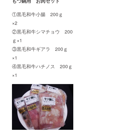
もつ鍋用 お肉セット
そのま
まかけ
①黒毛和牛小腸 200ｇ
て使え
るバル
×2
サミッ
クソー
②黒毛和牛シマチョウ 200
スをご
用意い
ｇ×1
たしま
した。
③黒毛和牛ギアラ 200ｇ
残った
×1
ソース
は色々
④黒毛和牛ハチノス 200ｇ
な料理
に使え
×1
ますの
で重宝
な一品
です。
名称：
ドレッ
シング
タイプ
調味料
原材料
名：モ
デナ産
バルサ