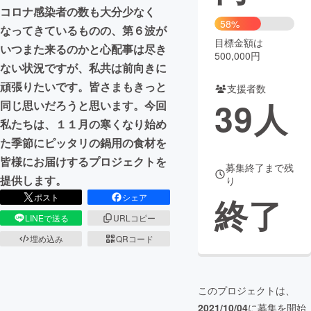
コロナ感染者の数も大分少なく
58%
まちづくり・地域活性化
なってきているものの、第６波が
目標金額は
いつまた来るのかと心配事は尽き
500,000円
ない状況ですが、私共は前向きに
CAMPFIRE for Social Good
CAMPFIRE Creation
頑張りたいです。皆さまもきっと
支援者数
CAMPFIREふるさと納税
machi-ya
コミュニティ
39
人
同じ思いだろうと思います。今回
私たちは、１１月の寒くなり始め
た季節にピッタリの鍋用の食材を
皆様にお届けするプロジェクトを
募集終了まで残
提供します。
り
終了
ポスト
シェア
LINEで送る
URLコピー
埋め込み
QRコード
このプロジェクトは、
2021/10/04
に募集を開始