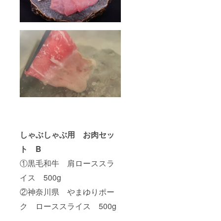
望の方
はコメ
ントに
トリュ
フ希望
とお添
え下
い。チ
ベット
産の冷
凍ト
リュフ
を１粒
サービ
スさせ
て頂き
しゃぶしゃぶ用 お肉セッ
ます。
①黒毛
ト B
和牛ヒ
レス
①黒毛和牛 肩ローススラ
テー
キ ４
イス 500g
枚（500
ｇＵ
②神奈川県 やまゆりポー
Ｐ）
ク ローススライス 500g
豪
華に黒
毛和牛