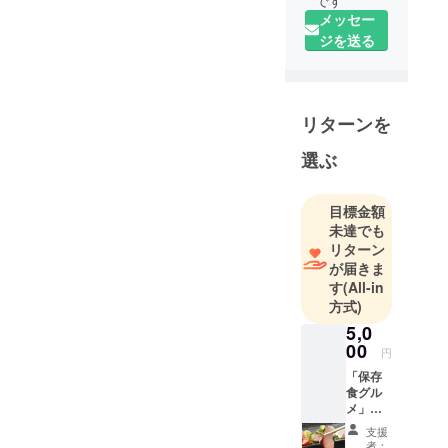
です
メッセー
ジを送る
リターンを
選ぶ
目標金額
未達でも
リターン
が届きま
す
(All-in
方式)
5,0
00
円
「保存
食グル
メ」モ
ニター
支援
お試し
者：