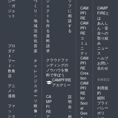
ジー
づ
ジ
ッ
・ガ
く
ェ
フ
CAM
CAMP
ジェ
り
ク
に
PFI
FIREと
ット
・
ト
相
RE
は
地
を
談
CAM
あんし
域
作
す
PFI
ん・安
活
る
る
RE
全への
性
資
コ
取り組
化
料
ミュ
み
プロ
音
請
ニ
ニュー
ダク
楽
求
ティ
ス
ト
CAM
ヘルプ
クラウドファ
フー
チ
PFI
お問い
ンディングの
ド・
ャ
RE
合わせ
ノウハウを無
飲食
レ
Crea
料で学ぼう
店
ン
tion
各種規定
CAMPFIRE
ジ
CAM
アカデミー
アニ
ス
利用規
PFI
メ・
ポ
約
RE
漫画
ー
CA
説
細則
for
ツ
MP
明
プライ
Soci
ファ
映
FI
会
バシー
al
ッ
像
RE
・
ポリ
Goo
ショ
・
ア
相
シー
d