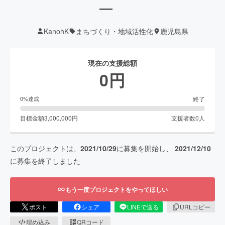
―
KanohK
まちづくり・地域活性化
鹿児島県
現在の支援総額
0
円
終了
0
%達成
目標金額
3,000,000
円
支援者数
0
人
このプロジェクトは、
2021/10/29
に募集を開始し、
2021/12/10
に募集を終了しました
もう一度プロジェクトをやってほしい
ポスト
シェア
LINEで送る
URLコピー
埋め込み
QRコード