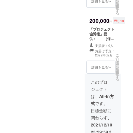
ン
全国で登録い
詳細を見る
を
選
ただくモニター
択
す
会員、賛同者の
る
方々にご利用い
200,000
ただける
円
残り10
「プロジェクト
協賛権」提
タイムシェア
供： （保存
型滞在施設(食事
食品活用普及活
券付き・建設予
支援者：0人
動「EVERグル
定）の年30日利
お届け予定：
メ2022」に企業
用予約券。
こ
2022年02月
の
団体様に、ネッ
リ
タ
トや会場でのイ
ー
ン
ベント、試食
詳細を見る
年間通しての
を
選
キャンペーンな
収穫体験、農魚
択
す
どにロゴマーク
業体験講座、食
る
等のクレジッ
このプロ
のアカデミー講
ト、印刷物への
座等参加可
ジェクト
社名刷り込みな
どの協賛予約権
は、
All-In方
を提供します。
（年間30日間個
式
です。
また、ご支援の
室利用及び滞在
お礼状と、試食
目標金額に
中の食事券、農
製品プロジェク
園所有、収穫ア
関わらず、
トの進捗報告を
ルバイトな
させていただき
2021/12/10
ます。）
23:59:59
ま