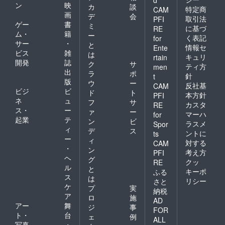
ン
映
カ
談
特定商
CAM
画
デ
会
取引法
PFI
ゲー
書
ミ
に基づ
RE
ム・
籍
ー
く表記
for
サー
・
と
情報セ
Ente
ビス
雑
は
キュリ
rtain
開発
誌
ク
サ
ティ方
men
出
ラ
ポ
針
t
版
ウ
ー
反社基
CAM
ビジ
ビ
ド
ト
本方針
PFI
ネ
ュ
フ
サ
カスタ
RE
ス・
ー
ァ
ー
マーハ
for
起業
テ
ン
ビ
ラスメ
Spor
ィ
デ
ス
ントに
ts
ー
ィ
対する
CAM
・
ン
考え方
PFI
ヘ
グ
クッ
RE
ル
と
キーポ
ふる
ス
は
リシー
さと
ケ
プ
実
納税
ア
ロ
施
AD
アー
舞
ジ
事
FOR
ト・
台
ェ
例
ALL
写真
・