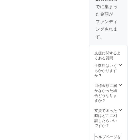
どにも利用
でに集まっ
可）
た金額が
ファンディ
ングされま
す。
支援に関するよ
くある質問
手数料はいく
らかかります
か？
目標金額に届
かなかった場
合どうなりま
すか？
支援で困った
時はどこに相
談したらいい
ですか？
ヘルプページを