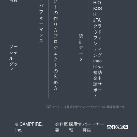
ク
HIO
パ
ト
KOS
フ
の
HI
ォ
作
JFA
ー
り
クラ
マ
方
ウド
ン
プ
統
ファ
ス
ロ
計
ン
ソー
ジ
デ
ディ
シャ
ェ
ー
ング
ル
ク
タ
mac
グッ
ト
hi-ya
ド
の
補助
広
金申
め
請サ
方
ポー
ト
「QRコード」は株式会社デンソーウェーブの登録商標です。
© CAMPFIRE,
会社概
採用情
パートナー
Inc.
要
報
募集