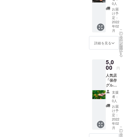
予約・
0人
引換券
お届
提
け予
供： 5
定：
千円
2022
年02
こ
月
の
リ
タ
ー
ン
詳細を見る
を
選
択
（冷凍
す
る
グルメ
5,0
完成後
のメ
00
円
ニュー
人気店
5食×2
「保存
回分）
グルメ
スイー
支援
ツ、デ
者：
ザー
0人
ト」10
お届
品 引
け予
換券提
定：
供：
2022
年02
こ
月
の
リ
タ