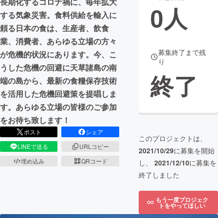
長期化するコロナ禍に、毎年拡大
0
人
する気象災害。食料供給を輸入に
まちづくり・地域活性化
頼る日本の食は、生産者、飲食
業、消費者、あらゆる立場の方々
CAMPFIRE for Social Good
CAMPFIRE Creation
募集終了まで残
が危機的状況にあります。今、こ
り
CAMPFIREふるさと納税
machi-ya
コミュニティ
うした危機の回避に天草諸島の南
終了
端の島から、最新の食糧保存技術
を活用した危機回避策を提唱しま
す。あらゆる立場の皆様のご参加
をお待ち致します！
ポスト
シェア
このプロジェクトは、
LINEで送る
URLコピー
2021/10/29
に募集を開始
埋め込み
QRコード
し、
2021/12/10
に募集を
終了しました
もう一度プロジェク
トをやってほしい