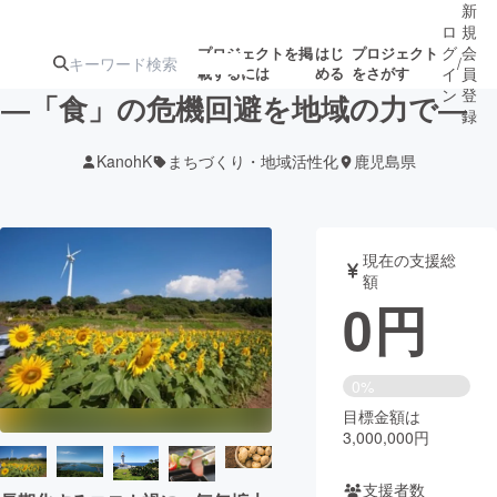
新
ロ
規
グ
会
プロジェクトを掲
はじ
プロジェクト
/
載するには
める
をさがす
イ
員
ン
登
―「食」の危機回避を地域の力で―
録
KanohK
まちづくり・地域活性化
鹿児島県
人気のプロ
注目のリ
注目の新着プロ
募集終了が近いプ
もうすぐ公開
ジェクト
ターン
ジェクト
ロジェクト
されます
現在の支援総
額
アート・写真
音楽
0
円
テクノロジー・ガジェット
ゲーム・サ
0%
目標金額は
映像・映画
書籍・雑誌
3,000,000円
ビジネス・起業
チャレンジ
支援者数