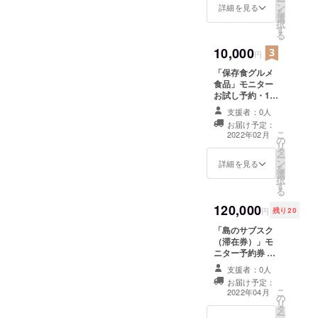
ー
ン
詳細を見る
を
選
択
す
る
10,000
円
「保存食グルメ
食品」モニター
お試し予約・12
品引換券提
支援者：0人
供： 1万円
お届け予定：
こ
2022年02月
の
リ
タ
ー
ン
詳細を見る
を
選
択
す
る
120,000
円
残り20
「島のサブスク
（滞在券）」モ
ニター予約券 提
供： 12万/口
支援者：0人
（第1期 20口
お届け予定：
限定）
こ
2022年04月
の
リ
タ
ー