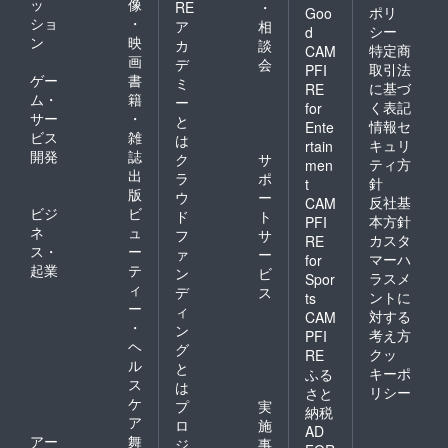
ッ
像
RE
・
ポリ
Goo
ショ
・
ア
相
シー
d
ン
映
カ
談
特定商
CAM
画
デ
会
取引法
PFI
ゲー
書
ミ
に基づ
RE
ム・
籍
ー
く表記
for
サー
・
と
情報セ
Ente
ビス
雑
は
キュリ
rtain
開発
誌
ク
サ
ティ方
men
出
ラ
ポ
針
t
版
ウ
ー
反社基
CAM
ビジ
ビ
ド
ト
本方針
PFI
ネ
ュ
フ
サ
カスタ
RE
ス・
ー
ァ
ー
マーハ
for
起業
テ
ン
ビ
ラスメ
Spor
ィ
デ
ス
ントに
ts
ー
ィ
対する
CAM
・
ン
考え方
PFI
ヘ
グ
クッ
RE
ル
と
キーポ
ふる
ス
は
リシー
さと
ケ
プ
実
納税
ア
ロ
施
AD
アー
舞
ジ
事