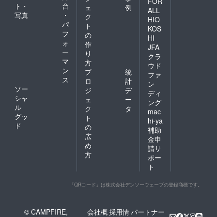
FOR
ト・
台
ェ
例
ALL
写真
・
ク
HIO
パ
ト
KOS
フ
の
HI
ォ
作
JFA
ー
り
クラ
マ
方
ウド
ン
プ
統
ファ
ス
ロ
計
ン
ソー
ジ
デ
ディ
シャ
ェ
ー
ング
ル
ク
タ
mac
グッ
ト
hi-ya
ド
の
補助
広
金申
め
請サ
方
ポー
ト
「QRコード」は株式会社デンソーウェーブの登録商標です。
© CAMPFIRE,
会社概
採用情
パートナー