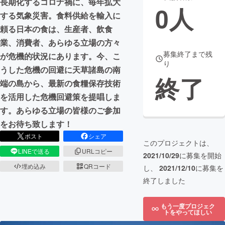
長期化するコロナ禍に、毎年拡大
0
人
する気象災害。食料供給を輸入に
まちづくり・地域活性化
頼る日本の食は、生産者、飲食
業、消費者、あらゆる立場の方々
CAMPFIRE for Social Good
CAMPFIRE Creation
募集終了まで残
が危機的状況にあります。今、こ
り
CAMPFIREふるさと納税
machi-ya
コミュニティ
うした危機の回避に天草諸島の南
終了
端の島から、最新の食糧保存技術
を活用した危機回避策を提唱しま
す。あらゆる立場の皆様のご参加
をお待ち致します！
ポスト
シェア
このプロジェクトは、
LINEで送る
URLコピー
2021/10/29
に募集を開始
埋め込み
QRコード
し、
2021/12/10
に募集を
終了しました
もう一度プロジェク
トをやってほしい