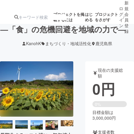
新
ロ
規
グ
会
プロジェクトを掲
はじ
プロジェクト
/
載するには
める
をさがす
イ
員
ン
登
―「食」の危機回避を地域の力で―
録
KanohK
まちづくり・地域活性化
鹿児島県
人気のプロ
注目のリ
注目の新着プロ
募集終了が近いプ
もうすぐ公開
ジェクト
ターン
ジェクト
ロジェクト
されます
現在の支援総
額
アート・写真
音楽
0
円
テクノロジー・ガジェット
ゲーム・サ
0%
目標金額は
映像・映画
書籍・雑誌
3,000,000円
ビジネス・起業
チャレンジ
支援者数