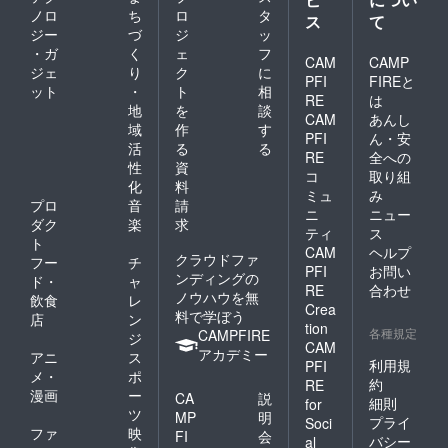
ノロ
ち
ロ
タ
ス
て
ジー
づ
ジ
ッ
・ガ
く
ェ
フ
CAM
CAMP
ジェ
り
ク
に
PFI
FIREと
ット
・
ト
相
RE
は
地
を
談
CAM
あんし
域
作
す
PFI
ん・安
活
る
る
RE
全への
性
資
コ
取り組
化
料
ミュ
み
プロ
音
請
ニ
ニュー
ダク
楽
求
ティ
ス
ト
CAM
ヘルプ
クラウドファ
フー
チ
PFI
お問い
ンディングの
ド・
ャ
RE
合わせ
ノウハウを無
飲食
レ
Crea
料で学ぼう
店
ン
tion
各種規定
CAMPFIRE
ジ
CAM
アカデミー
アニ
ス
利用規
PFI
メ・
ポ
約
RE
漫画
ー
CA
説
細則
for
ツ
MP
明
プライ
Soci
ファ
映
FI
会
バシー
al