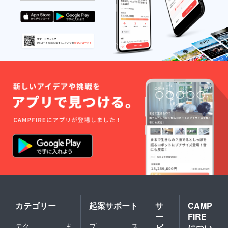
カテゴリー
起案サポート
サ
CAMP
ー
FIRE
テク
ま
プ
ス
ビ
につい