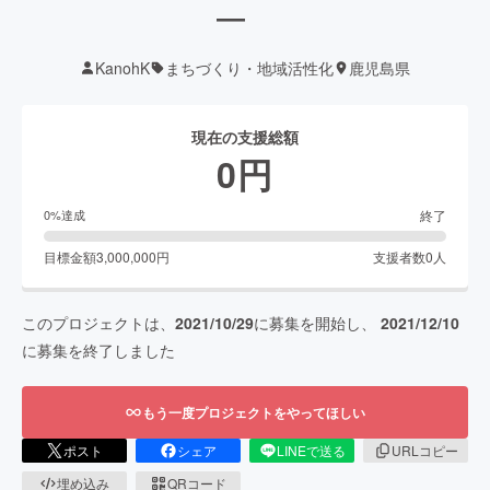
―
KanohK
まちづくり・地域活性化
鹿児島県
現在の支援総額
0
円
終了
0
%達成
目標金額
3,000,000
円
支援者数
0
人
このプロジェクトは、
2021/10/29
に募集を開始し、
2021/12/10
に募集を終了しました
もう一度プロジェクトをやってほしい
ポスト
シェア
LINEで送る
URLコピー
埋め込み
QRコード