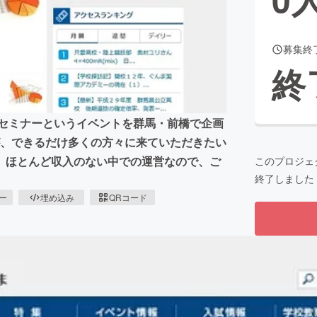
募集終
CAMPFIRE for Social Good
CAMPFIRE Creation
終
CAMPFIREふるさと納税
machi-ya
コミュニティ
育セミナーというイベントを群馬・前橋で企画
たが、できるだけ多くの方々に来ていただきたい
、ほとんど収入のない中での運営なので、ご
このプロジェ
終了しました
ピー
埋め込み
QRコード