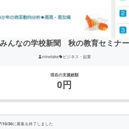
みんなの学校新聞 秋の教育セミナ
minetake
ビジネス・起業
現在の支援総額
0
円
7/10/30
に募集を終了しました