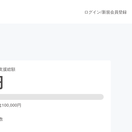
ログイン
/
新規会員登録
ー
うすぐ公開されます
支援総額
プロダクト
円
ファッション
スポーツ
00,000円
数
ア
ソーシャルグッド
人