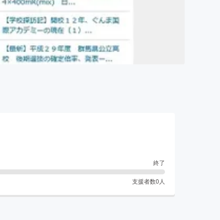
ー
終了
支援者数
0
人