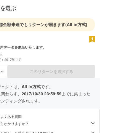
を選ぶ
標金額未達でもリターンが届きます
(All-in方式)
声データを進呈いたします。
人
：2017年11月
このリターンを選択する
る
ジェクトは、
All-In方式
です。
に関わらず、
2017/10/30 23:59:59
までに集まった
ァンディングされます。
るよくある質問
くらかかりますか？
届かなかった場合どうなりますか？