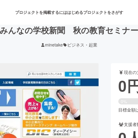
プロジェクトを掲載するには
はじめる
プロジェクトをさがす
みんなの学校新聞 秋の教育セミナ
minetake
ビジネス・起業
注目のリターン
注目の新着プロジェクト
募集終了が近いプロジェクト
も
現在の
音楽
舞台・パフォーマンス
0
ゲーム・サービス開発
フード・飲食店
0%
書籍・雑誌出版
アニメ・漫画
目標金額は1
支援者
チャレンジ
ビューティー・ヘルスケ
0