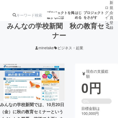
新
ロ
規
グ
会
プロジェクトを掲
はじ
プロジェクト
/
載するには
める
をさがす
イ
員
ン
登
みんなの学校新聞 秋の教育セミ
録
ナー
人気のプロ
注目のリ
注目の新着プロ
募集終了が近いプ
もうすぐ公開
minetake
ビジネス・起業
ジェクト
ターン
ジェクト
ロジェクト
されます
アート・写真
音楽
現在の支援総
額
0
円
テクノロジー・ガジェット
ゲーム・サ
映像・映画
書籍・雑誌
0%
みんなの学校新聞では、10月20日
目標金額は
（金）に秋の教育セミナーという
100,000円
ビジネス・起業
チャレンジ