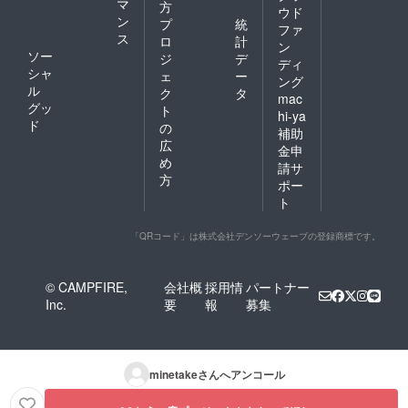
マ
方
ウド
ン
プ
統
ファ
ス
ロ
計
ン
ソー
ジ
デ
ディ
シャ
ェ
ー
ング
ル
ク
タ
mac
グッ
ト
hi-ya
ド
の
補助
広
金申
め
請サ
方
ポー
ト
「QRコード」は株式会社デンソーウェーブの登録商標です。
© CAMPFIRE,
会社概
採用情
パートナー
Inc.
要
報
募集
minetake
さんへアンコール