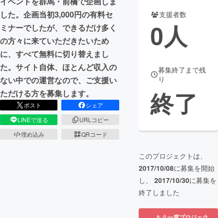
イベントを群馬・前橋で企画しま
した。企画当初3,000円の有料セ
支援者数
まちづくり・地域活性化
0
人
ミナーでしたが、できるだけ多く
の方々に来ていただきたいため
CAMPFIRE for Social Good
CAMPFIRE Creation
に、すべて無料に切り替えまし
CAMPFIREふるさと納税
machi-ya
コミュニティ
た。サイト自体、ほとんど収入の
募集終了まで残
り
ない中での運営なので、ご支援い
終了
ただける方を募集します。
ポスト
シェア
LINEで送る
URLコピー
埋め込み
QRコード
このプロジェクトは、
2017/10/08
に募集を開始
し、
2017/10/30
に募集を
終了しました
もう一度プロジェク