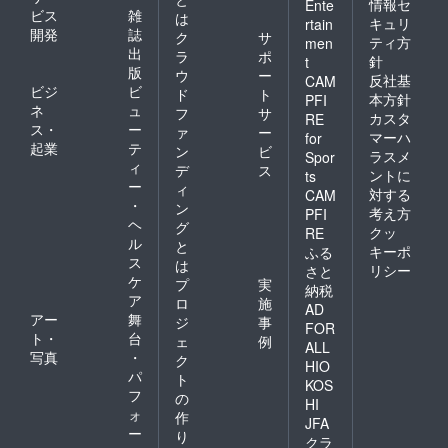
情報セ
Ente
ビス
雑
は
キュリ
rtain
開発
誌
ク
サ
ティ方
men
出
ラ
ポ
針
t
版
ウ
ー
反社基
CAM
ビジ
ビ
ド
ト
本方針
PFI
ネ
ュ
フ
サ
カスタ
RE
ス・
ー
ァ
ー
マーハ
for
起業
テ
ン
ビ
ラスメ
Spor
ィ
デ
ス
ントに
ts
ー
ィ
対する
CAM
・
ン
考え方
PFI
ヘ
グ
クッ
RE
ル
と
キーポ
ふる
ス
は
リシー
さと
ケ
プ
実
納税
ア
ロ
施
AD
アー
舞
ジ
事
FOR
ト・
台
ェ
例
ALL
写真
・
ク
HIO
パ
ト
KOS
フ
の
HI
ォ
作
JFA
ー
り
クラ