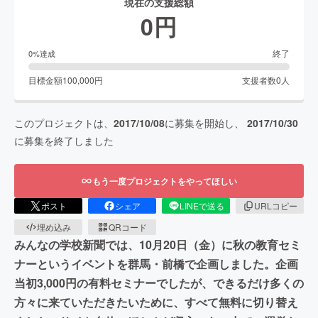
現在の支援総額
0
円
終了
0
%達成
目標金額
100,000
円
支援者数
0
人
このプロジェクトは、
2017/10/08
に募集を開始し、
2017/10/30
に募集を終了しました
もう一度プロジェクトをやってほしい
ポスト
シェア
LINEで送る
URLコピー
埋め込み
QRコード
みんなの学校新聞では、10月20日（金）に秋の教育セミ
ナーというイベントを群馬・前橋で企画しました。企画
当初3,000円の有料セミナーでしたが、できるだけ多くの
方々に来ていただきたいために、すべて無料に切り替え