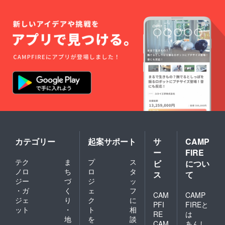
カテゴリー
起案サポート
サ
CAMP
ー
FIRE
テク
ま
プ
ス
ビ
につい
ノロ
ち
ロ
タ
ス
て
ジー
づ
ジ
ッ
・ガ
く
ェ
フ
CAM
CAMP
ジェ
り
ク
に
PFI
FIREと
ット
・
ト
相
RE
は
地
を
談
CAM
あんし