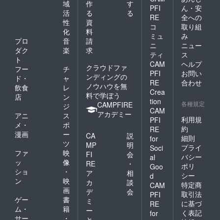
域
作
す
PFI
ん・安
活
る
る
RE
全への
性
資
コ
取り組
化
料
ミュ
み
プロ
音
請
ニ
ニュー
ダク
楽
求
ティ
ス
ト
CAM
ヘルプ
クラウドファ
フー
チ
PFI
お問い
ンディングの
ド・
ャ
RE
合わせ
ノウハウを無
飲食
レ
Crea
料で学ぼう
店
ン
tion
各種規定
CAMPFIRE
ジ
CAM
アカデミー
アニ
ス
利用規
PFI
メ・
ポ
約
RE
漫画
ー
CA
説
細則
for
ツ
MP
明
プライ
Soci
ファ
映
FI
会
バシー
al
ッ
像
RE
・
ポリ
Goo
ショ
・
ア
相
シー
d
ン
映
カ
談
特定商
CAM
画
デ
会
取引法
PFI
ゲー
書
ミ
に基づ
RE
ム・
籍
ー
く表記
for
サー
・
と